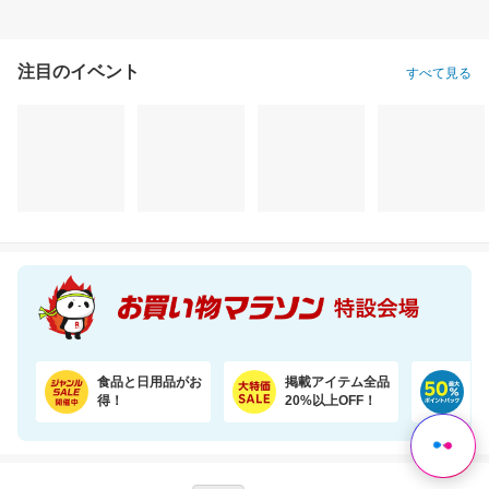
注目のイベント
すべて見る
＼10％OFF／シールで貼るだけ！壁に固定★見守りカメラ ペット・留守番・屋内防犯にも
レビュー累計1.2万件 無香料の国産エプソムソルト入浴剤で汗ばむ肌もすっきり
3,280円
1,462円
3,
割引価格
割引価格
割引価格
2,950
1,235
3,582
円
円
円