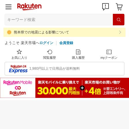
熊本県での地震による影響について
ようこそ 楽天市場へ
ログイン
会員登録
お気に入り
閲覧履歴
購入履歴
myクーポン
1,980円以上で日用品が送料無料