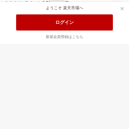
食品と日用品がお
掲載アイテム全品
日
得！
20%以上OFF！
ポ
ようこそ 楽天市場へ
ログイン
あなたはポイント
合計
倍
新規会員登録はこちら
最近チェックした商品
すべて見る