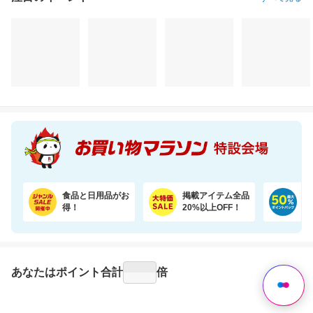
＼驚きの半額／専門店のワンランク上の芳醇な香りと深いコクの金と銀の濃い味珈琲福袋
売り尽くし特価 令和7年産宮城県産 ひとめぼれ玄米30kg 日本全国送料無料でお届け
11,198円
19,990円
3,
半額以下
割引価格
割引価格
5,599
17,991
3,530
円
円
円
食品と日用品がお
掲載アイテム全品
日
得！
20%以上OFF！
ポ