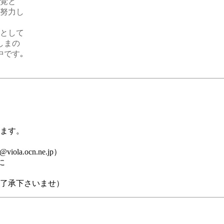
感覚と
努力し
県として
しまの
中です｡
ます。
viola.ocn.ne.jp）
に
了承下さいませ）