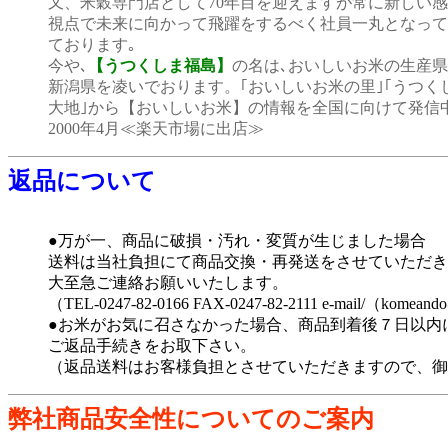
又、米穀専門店として70年目を迎えますが常に新しい
視点で未来に向かって飛躍をするべく社員一丸となって
ております｡
今や､
【うつくしま福島】
の名は､おいしいお米の生産
新潟県を凌いでおります。｢おいしいお米の里｣｢うつく
大地｣から【おいしいお米】の情報を全国に向けて発信
2000年4月≪楽天市場に出店≫
返品について
●万が一、商品に破損・汚れ・変質が生じました場合
送料は当社負担にて商品交換・再発送をさせていただき
大至急ご連絡お願いいたします。
（TEL-0247-82-0166 FAX-0247-82-2111 e-mail/（komeando@
●お米がお気に召さなかった場合、商品到着後７日以内
ご返品手続きをお取下さい。
（返品送料はお客様負担とさせていただきますので、御
弊社商品安全性についてのご案内