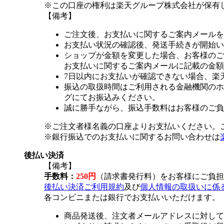
※この口座の権利は楽天グループ株式会社が保有
【備考】
ご注文後、お支払いに関するご案内メールを
お支払い状況の確認後、発送手続きが開始い
ショップが金額を変更した場合、お客様のご
お支払いに関するご案内メールに記載の金額
7日以内にお支払いが確認できない場合、楽
振込の取扱時間はご利用される金融機関のホ
グにてお振込みください。
誠に勝手ながら、振込手数料はお客様のご負
※ご注文者様名義の口座よりお支払いください。
※銀行振込でのお支払いに関するお問い合わせは
後払い決済
【備考】
手数料：
250円
（請求書発行料）をお客様にご負担
後払い決済ご利用規約
及び
個人情報の取扱いに係
各コンビニまたは銀行でお支払いいただけます。
商品発送後、注文者メールアドレスに対して