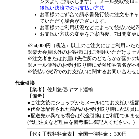
ンズよりご請求します）。メール受取後14
後払い決済でのお支払い方法
お客様のご都合で請求書発行後に注文をキャ
ていただく場合がございます。
お客様のご利用状況などによって後払い決済
お支払い方法の変更をご案内後、7日間変更
※54,000円（税込）以上のご注文にはご利用いた
※楽天会員以外のお客様にはご利用いただけませ
※注文者またはお届け先住所のどちらかが国外の
※メール便等のお受け取り時に受領印や署名が不
※後払い決済でのお支払いに関するお問い合わせ
代金引換
【業者】佐川急便/ヤマト運輸
【備考】
●ご注文後にショップからメールにてお支払い総
●代金は配達された商品のお受け取り時に配送員
●配送先が異なる場合は代金引換はご利用できま
(代理注文など理由を備考欄に御記入ください。)
【代引手数料料金表】 全国一律料金： 330円