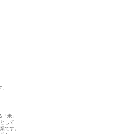
す。
る「米」
ロとして
企業です。