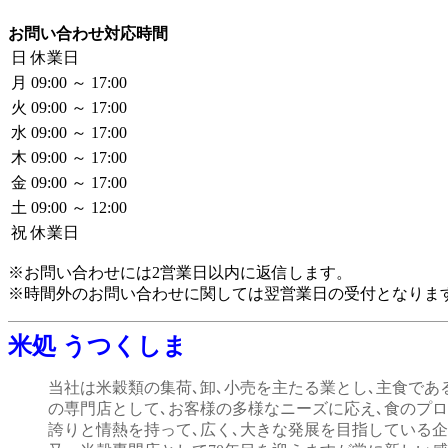
お問い合わせ対応時間
日
休業日
月
09:00 ～ 17:00
火
09:00 ～ 17:00
水
09:00 ～ 17:00
木
09:00 ～ 17:00
金
09:00 ～ 17:00
土
09:00 ～ 12:00
祝
休業日
※お問い合わせには2営業日以内に返信します。
※時間外のお問い合わせに関しては翌営業日の受付となりま
米処 うつくしま
当社は米穀類の集荷､卸､小売を主たる業とし､主食であ
の専門店として､お客様の多様なニーズに応え､食のプ
誇りと情熱を持って､広く､大きな発展を目指している