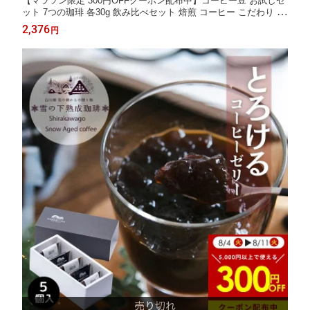
【マラソン限定 300円OFFクーポン配布中】コーヒー豆 お試しセ
ット 7つの珈琲 各30g 飲み比べセット 焙煎 コーヒー こだわり 珈
琲豆 ブラジル キリマンジャロ グアテマラ マンデリン コロンビア
2,376
円
お試しコーヒー コーヒー豆 飲み比べ コーヒー