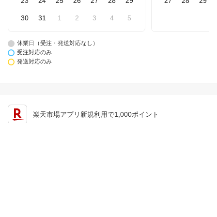
23
24
25
26
27
28
29
27
28
29
30
31
1
2
3
4
5
休業日（受注・発送対応なし）
受注対応のみ
発送対応のみ
楽天市場アプリ新規利用で1,000ポイント
楽天カード新規入会で2,000ポイント
会員情報
楽天市場トップ
買い物かご
楽天のサービス一覧