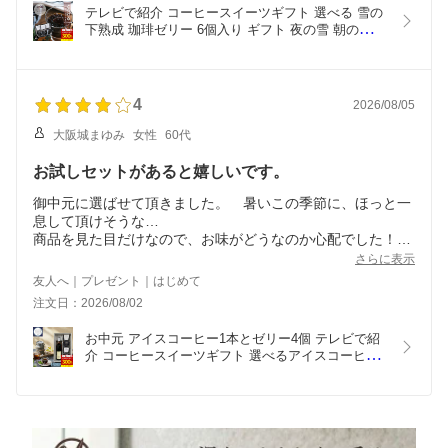
テレビで紹介 コーヒースイーツギフト 選べる 雪の
下熟成 珈琲ゼリー 6個入り ギフト 夜の雪 朝の雪 
無糖 微糖 コーヒースイーツセット ほろ苦 高級 寒
天 美味しいスイーツ ぷるぷるゼリー 無添加 無香料 
プチギフト スイーツ ありがとう
4
2026/08/05
大阪城まゆみ
女性
60代
お試しセットがあると嬉しいです。
御中元に選ばせて頂きました。 暑いこの季節に、ほっと一
息して頂けそうな…
商品を見た目だけなので、お味がどうなのか心配でした！
さらに表示
購入前のお試しセット、簡易梱包、B品で良いので、お試し
友人へ｜プレゼント｜はじめて
があると、有難いです。
注文日：2026/08/02
レビュー投稿 プレゼントC でお願い致します。
お中元 アイスコーヒー1本とゼリー4個 テレビで紹
介 コーヒースイーツギフト 選べるアイスコーヒー 
コールドブリュー 雪の下熟成 珈琲ゼリー  ギフト 
無糖 微糖 コーヒースイーツセット ほろ苦 高級 寒
天 無添加 無香料 スイーツ ありがとう お菓子 内祝 
誕生日 志 夏ギフト