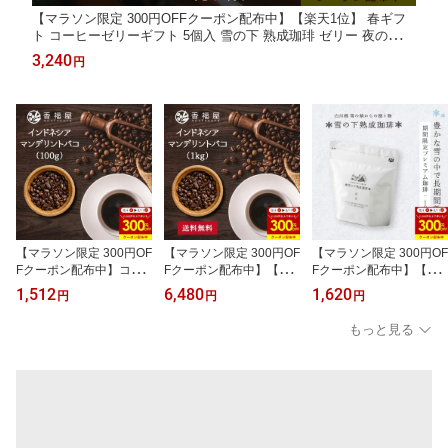
【マラソン限定 300円OFFクーポン配布中】【楽天1位】 春ギフ
ト コーヒーゼリーギフト 5個入 雪の下 熟成珈琲 ゼリー 夜の雪
朝の雪 100g×5個 ギフトボックス コーヒー 珈琲 ほろ苦 薫る 高級
3,240
円
無添加 無香料 無糖 プチギフト 挨拶
【マラソン限定 300円OF
【マラソン限定 300円OF
【マラソン限定 300円OF
Fクーポン配布中】コー
Fクーポン配布中】【コ
Fクーポン配布中】【楽
ヒー豆インドネシア マン
ーヒー豆 】インドネシア
天1位】 雪の下熟成珈琲
1,512
6,480
1,620
円
円
円
デリントバコ 100g 深み
マンデリントバコ 1kg 業
粉雪 100g コーヒー豆 す
コク スパイシー 香り 苦
務用 深み コク スパイシ
っきり ブラジルサンアン
もっと見る
み ナッツ チョコレート
ー 香り 苦み ナッツ チョ
トニオプレミアムショコ
ドリップ コーヒープレス
コレート ドリップ プレ
ラ 雪熟成 KOUFUKUYA
コーヒーメーカー プレミ
ミアムコーヒー 自家焙煎
COFFE 岐阜 飛騨 雪室 雪
アムコーヒー メール便
香福屋【コンビニ受取対
コーヒー エイジング コ
自家焙煎
応商品】 新生活 クリス
ーヒー豆 コーヒ