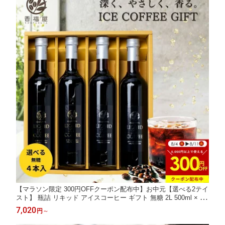
【マラソン限定 300円OFFクーポン配布中】お中元【選べる2テイ
スト】 瓶詰 リキッド アイスコーヒー ギフト 無糖 2L 500ml × 4
本 贈答 ラッピング込 高級 コーヒー 珈琲 無糖コーヒー 贈り物 コ
7,020
円
～
ーヒー詰め合わせ ストレートコーヒー 夏