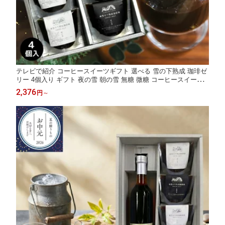
テレビで紹介 コーヒースイーツギフト 選べる 雪の下熟成 珈琲ゼ
リー 4個入り ギフト 夜の雪 朝の雪 無糖 微糖 コーヒースイーツ
セット ほろ苦 高級 寒天 美味しいスイーツ ぷるぷるゼリー 無添
2,376
円
～
加 無香料 プチギフト スイーツ ありがとう お菓子 内祝 誕生日 志
夏ギフト