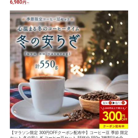
6,980
円
～
コーヒーセット ドリップコーヒー通販 パック かわいい
【マラソン限定 300円OFFクーポン配布中】コーヒー豆 季節 限定
セット 冬の安らぎ コーヒー豆セット 55杯分 550g 3種類詰め合わ