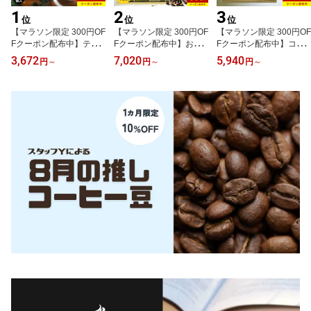
1
2
3
位
位
位
【マラソン限定 300円OF
【マラソン限定 300円OF
【マラソン限定 300円OF
Fクーポン配布中】テレ
Fクーポン配布中】お中
Fクーポン配布中】コー
ビで紹介 コーヒースイー
元 ギフト【楽天1位】 選
ヒーギフト アイスコーヒ
3,672
7,020
5,940
円
～
円
～
円
～
ツギフト 選べる 雪の下
べる コーヒーギフト 500
ーギフト 500ml×3本 無
熟成 珈琲ゼリー 6個入り
ml×4本 2L アイスコーヒ
糖 瓶入り コーヒー おし
ギフト 夜の雪 朝の雪 無
ー ギフト 無糖 ビター ス
ゃれ かわいいギフト ク
糖 微糖 コーヒースイー
イート コーヒー ラッピ
ラフトコーヒー ボトル
ツセット ほろ苦 高級 寒
ング込 高級 コーヒー通
アイスコーヒー セット
天 美味しいスイーツ ぷ
販 おいしい珈琲 瓶詰 瓶
おいしい珈琲 お取り寄せ
るぷるゼリー 無添加 無
入り 濃厚 贈答用
濃い 濃厚 オシャレ 高級
香料