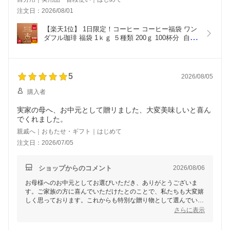
インレスを飲んでいます。
注文日：2026/08/01
今回の福袋にはグアテマラ・カフェインレスが入っており、
早速飲んでみると、いつも飲んでいる物より苦味が感じられ
【楽天1位】 1日限定！コーヒー コーヒー福袋 ワン
ましたが、美味しかったです。後の4袋も楽しみです！
ダフル珈琲 福袋 1ｋｇ ５種類 200ｇ 100杯分  自分
タイプのオリジナルなぞ箱 豆 粉 送料無料 スペシャ
これで焙煎度合いが選べたら最高だな！、と思いました。
リティーコーヒー豆 店長セレクト 大容量
次回は、生豆福袋を購入して、全部浅煎りに焙煎して飲み比
べてみたいです。
5
2026/08/05
C希望
購入者
実家の母へ、お中元として贈リました、大変美味しいと喜ん
でくれました。
親戚へ｜おもたせ・ギフト｜はじめて
注文日：2026/07/05
ショップからのコメント
2026/08/06
お母様へのお中元としてお選びいただき、ありがとうございま
す。ご家族の方に喜んでいただけたとのことで、私たちも大変嬉
しく思っております。これからも特別な贈り物として選んでいた
だけるよう、質の高い商品作りに励んでまいります。またのご利
さらに表示
用を心よりお待ちしております。