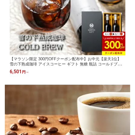
【マラソン限定 300円OFFクーポン配布中】お中元【楽天1位】
雪の下熟成珈琲 アイスコーヒー ギフト 無糖 瓶詰 コールドブリュ
ー 500ml 2本 リキッドコーヒー ストレート コーヒー贈り物 高級
6,501
円
～
無糖コーヒー 瓶 コーヒー詰め合わせ ストレート