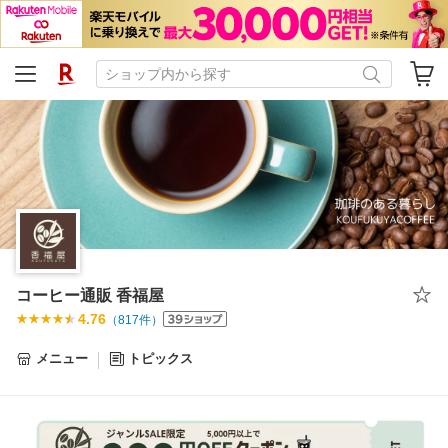
コーヒー通販 香福屋
4.76
（
817
件）
メニュー
トピックス