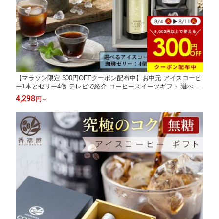
【マラソン限定 300円OFFクーポン配布中】お中元 アイスコーヒ
ー1本とゼリー4個 テレビで紹介 コーヒースイーツギフト 選べる
アイスコーヒー コールドブリュー 雪の下熟成 珈琲ゼリー ギフト
4,298
円
～
無糖 微糖 コーヒースイーツセット ほろ苦 高級 寒天