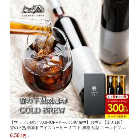
【マラソン限定 300円OFFクーポン配布中】お中元【楽天1位】
雪の下熟成珈琲 アイスコーヒー ギフト 無糖 瓶詰 コールドブリュ
ー 500ml 2本 リキッドコーヒー ストレート コーヒー贈り物 高級
6,501
円
～
無糖コーヒー 瓶 コーヒー詰め合わせ ストレート