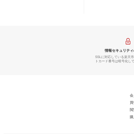
情報セキュリティ
SSLに対応している楽天
トカード番号は暗号化し
会
買
閲
購