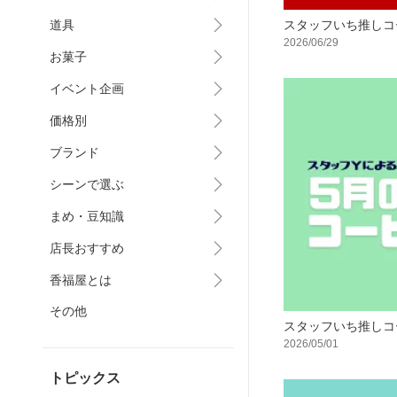
スタッフいち推しコ
道具
2026/06/29
お菓子
イベント企画
価格別
ブランド
シーンで選ぶ
まめ・豆知識
店長おすすめ
香福屋とは
その他
スタッフいち推し
2026/05/01
トピックス