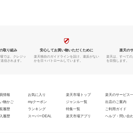
の取り組み
安心してお買い物いただくために
楽天の
市場では、クレジッ
楽天独自のガイドラインを設け、違反がない
楽天は、すべての
て送信されます。
かを日々パトロールしています。
を目指します。
員情報
お気に入り
楽天市場トップ
楽天のサービス
い物かご
myクーポン
ジャンル一覧
出店のご案内
覧履歴
ランキング
特集一覧
ご利用ガイド
入履歴
スーパーDEAL
楽天市場アプリ
ヘルプ・問い合