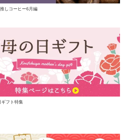
ち推しコーヒー6月編
の日ギフト特集