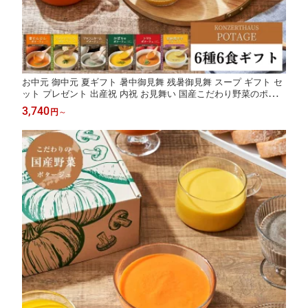
お中元 御中元 夏ギフト 暑中御見舞 残暑御見舞 スープ ギフト セ
ット プレゼント 出産祝 内祝 お見舞い 国産こだわり野菜のポター
ジュスープ6種6食ギフトセット｜常温保存 無添加 レトルト ヘル
3,740
円
～
シー 野菜スープ 健康ギフト 誕生日 御礼 御祝 お見舞い 退院祝 快
気祝