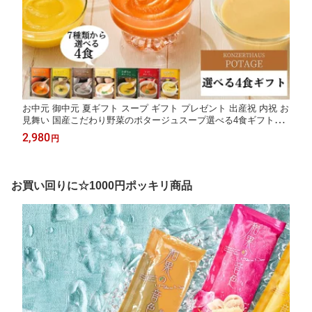
お中元 御中元 夏ギフト スープ ギフト プレゼント 出産祝 内祝 お
見舞い 国産こだわり野菜のポタージュスープ選べる4食ギフトセ
ット｜無添加 常温保存 レトルト ヘルシー 野菜スープ 健康ギフト
2,980
円
誕生日 御礼 御祝 お見舞い 退院祝 快気祝 お返し 敬老の日
お買い回りに☆1000円ポッキリ商品