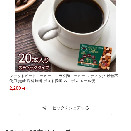
ファットビートコーヒー｜エラグ酸コーヒー スティック 砂糖不
使用 無糖 送料無料 ポスト投函 ネコポス メール便
2,200
円
～
トピックをシェアする