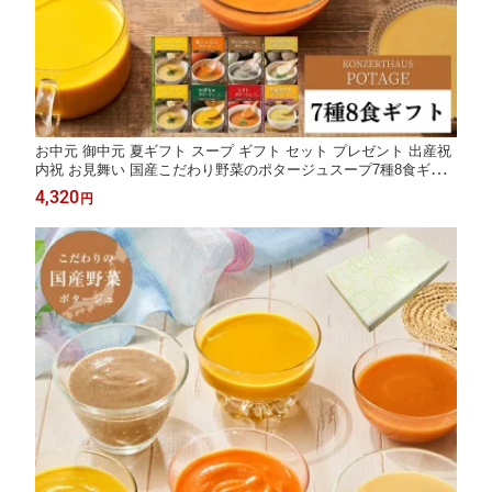
お中元 御中元 夏ギフト スープ ギフト セット プレゼント 出産祝
内祝 お見舞い 国産こだわり野菜のポタージュスープ7種8食ギフ
トセット｜レトルト ヘルシー 無添加 常温保存 野菜スープ 誕生日
4,320
円
プレゼント 御礼 御祝 退院祝 快気祝 敬老の日