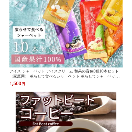
アイス シャーベット アイスクリーム 和果の音色6種10本セット
（家庭用） 凍らせて食べるシャーベット 凍らせてシャーベット
アイススティック 国産 フルーツ 果物 国産果汁 送料無料 常温配
1,500
円
送