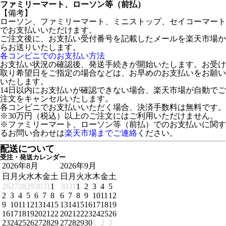
ファミリーマート、ローソン等（前払）
【備考】
ローソン、ファミリーマート、ミニストップ、セイコーマート
でお支払いいただけます。
ご注文後に、お支払い受付番号を記載したメールを楽天市場か
らお送りいたします。
各コンビニでのお支払い方法
お支払い状況の確認後、発送手続きが開始いたします。お受け
取り希望日をご指定の場合などは、お早めのお支払いをお願い
いたします。
14日以内にお支払いが確認できない場合、楽天市場が自動でご
注文をキャンセルいたします。
各コンビニでお支払いいただく場合、決済手数料は無料です。
※30万円（税込）以上のご注文にはご利用いただけません。
※ファミリーマート、ローソン等（前払）でのお支払いに関す
るお問い合わせは
楽天市場までご連絡
ください。
配送について
受注・発送カレンダー
2026年8月
2026年9月
日
月
火
水
木
金
土
日
月
火
水
木
金
土
26
27
28
29
30
31
1
30
31
1
2
3
4
5
2
3
4
5
6
7
8
6
7
8
9
10
11
12
9
10
11
12
13
14
15
13
14
15
16
17
18
19
16
17
18
19
20
21
22
20
21
22
23
24
25
26
23
24
25
26
27
28
29
27
28
29
30
1
2
3