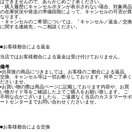
はできませんので、あらかじめご了承ください。
・購入履歴にキャンセルボタンが表示されない場合、対象商品
の在庫状況や発送の準備段階によって、キャンセルの可否が異
なります。
・キャンセルのご希望については、「キャンセル／返金／交換
に関する連絡先」へご相談ください。
■
お客様都合による返金
当店ではお客様都合による返金は受け付けておりません。
備考
▪️出荷後の商品につきましては、お客様のご都合による返品、
交換、キャンセル等は一切お断りしております。何卒ご了承く
ださいませ。
▪️お買い物の際は商品ページに記載しております内容や、お買
い物ガイド等をご確認した上でご購入をお願い致します。 ご
不明な点がございましたら、ご遠慮なく当店のカスタマーサポ
ートセンターまでお問い合わせくださいませ。
■
お客様都合による交換