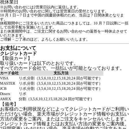
祝
休業日
※お問い合わせには2営業日以内に返信します。
※時間外のお問い合わせに関しては翌営業日の受付となります。
10 月 1 日～7 日まで中国の国慶節休暇のため、当店は 7 日間休業となりま
す。

休暇期間中にご注文をいただいた商品につきましては、10 月 7 日以降に一括
して出荷手配を実施いたします。

また休業期間中は、ご注文に関するお問い合わせへの返答を一時休止させて
いただきます。

ご理解・ご了承のほど、よろしくお願いいたします。
お支払について
クレジットカード
【取扱カード】
取り扱いカードは以下のとおりです。
すべてのカード会社で、一括払いが可能となっております。
カード会社
支払方法
VISA
リボ,分割（3,5,6,10,12,15,18,20,24 回が可能です）
MASTER
リボ,分割（3,5,6,10,12,15,18,20,24 回が可能です）
JCB
リボ,分割（3,5,6,10,12,15,18,20,24 回が可能です）
Diners
リボ
AMEX
分割（3,5,6,10,12,15,18,20,24 回が可能です）
【備考】
お客様のご利用状況などによってクレジットカードがご利用い
ただけない場合、楽天市場がクレジットカード情報やお支払い
方法の変更をご案内、またはご注文をキャンセルいたします。
クレジットカード情報またはお支払い方法の変更をご案内後、
7日間変更いただけない場合、楽天市場が自動でご注文をキャ