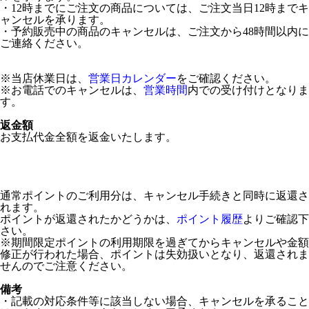
・12時までにご注文の商品については、ご注文当日12時までキ
ャンセルを承ります。
・予約販売中の商品のキャンセルは、ご注文から48時間以内に
ご連絡ください。
※当店休業日は、
営業日カレンダー
をご確認ください。
※お電話でのキャンセルは、
営業時間
内での受け付けとなりま
す。
返金額
お支払代金全額を返金いたします。
通常ポイントのご利用分は、キャンセル手続きと同時に返還さ
れます。
ポイントが返還されたかどうかは、
ポイント履歴
よりご確認下
さい。
※期間限定ポイントの利用期限を過ぎてからキャンセルや金額
修正が行われた場合、ポイントは失効扱いとなり、返還されま
せんのでご注意ください。
備考
・記載の対応条件等に該当しない場合、キャンセルを承ること