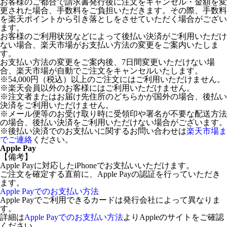
お客様のご都合で請求書発行後に注文をキャンセル・金額を変
更された場合、手数料をご負担いただきます。その際、手数料
を楽天ポイントから引き落としをさせていただく場合がござい
ます。
お客様のご利用状況などによって後払い決済がご利用いただけ
ない場合、楽天市場がお支払い方法の変更をご案内いたしま
す。
お支払い方法の変更をご案内後、7日間変更いただけない場
合、楽天市場が自動でご注文をキャンセルいたします。
※54,000円（税込）以上のご注文にはご利用いただけません。
※楽天会員以外のお客様にはご利用いただけません。
※注文者またはお届け先住所のどちらかが国外の場合、後払い
決済をご利用いただけません。
※メール便等のお受け取り時に受領印や署名が不要な配送方法
の場合、後払い決済をご利用いただけない場合がございます。
※後払い決済でのお支払いに関するお問い合わせは
楽天市場ま
でご連絡
ください。
Apple Pay
【備考】
Apple Payに対応したiPhoneでお支払いいただけます。
ご注文を確定する直前に、Apple Payの認証を行っていただき
ます。
Apple Payでのお支払い方法
Apple Payでご利用できるカードは発行会社によって異なりま
す。
詳細は
Apple Payでのお支払い方法
よりAppleのサイトをご確認
ください。