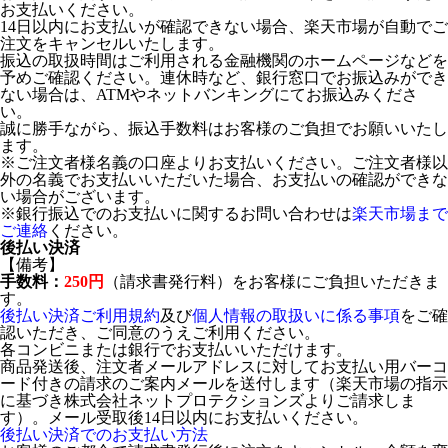
お支払いください。
14日以内にお支払いが確認できない場合、楽天市場が自動でご
注文をキャンセルいたします。
振込の取扱時間はご利用される金融機関のホームページなどを
予めご確認ください。連休時など、銀行窓口でお振込みができ
ない場合は、ATMやネットバンキングにてお振込みくださ
い。
誠に勝手ながら、振込手数料はお客様のご負担でお願いいたし
ます。
※ご注文者様名義の口座よりお支払いください。ご注文者様以
外の名義でお支払いいただいた場合、お支払いの確認ができな
い場合がございます。
※銀行振込でのお支払いに関するお問い合わせは
楽天市場まで
ご連絡
ください。
後払い決済
【備考】
手数料：
250円
（請求書発行料）をお客様にご負担いただきま
す。
後払い決済ご利用規約
及び
個人情報の取扱いに係る事項
をご確
認いただき、ご同意のうえご利用ください。
各コンビニまたは銀行でお支払いいただけます。
商品発送後、注文者メールアドレスに対してお支払い用バーコ
ード付きの請求のご案内メールを送付します（楽天市場の指示
に基づき株式会社ネットプロテクションズよりご請求しま
す）。メール受取後14日以内にお支払いください。
後払い決済でのお支払い方法