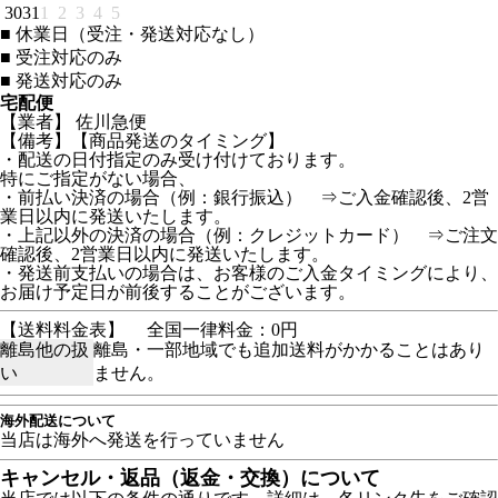
30
31
1
2
3
4
5
■
休業日（受注・発送対応なし）
■
受注対応のみ
■
発送対応のみ
宅配便
【業者】 佐川急便
【備考】【商品発送のタイミング】
・配送の日付指定のみ受け付けております。
特にご指定がない場合、
・前払い決済の場合（例：銀行振込） ⇒ご入金確認後、2営
業日以内に発送いたします。
・上記以外の決済の場合（例：クレジットカード） ⇒ご注文
確認後、2営業日以内に発送いたします。
・発送前支払いの場合は、お客様のご入金タイミングにより、
お届け予定日が前後することがございます。
【送料料金表】
全国一律料金：0円
離島他の扱
離島・一部地域でも追加送料がかかることはあり
い
ません。
海外配送について
当店は海外へ発送を行っていません
キャンセル・返品（返金・交換）について