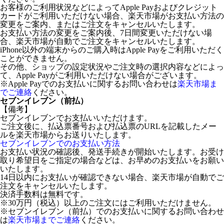
お客様のご利用状況などによってApple Payおよびクレジット
カードがご利用いただけない場合、楽天市場がお支払い方法の
変更をご案内、またはご注文をキャンセルいたします。
お支払い方法の変更をご案内後、7日間変更いただけない場
合、楽天市場が自動でご注文をキャンセルいたします。
iPhone以外の端末からのご購入時はApple Payをご利用いただく
ことができません。
その他、ショップの設定状況やご注文時の選択内容などによっ
て、Apple Payがご利用いただけない場合がございます。
※Apple Payでのお支払いに関するお問い合わせは
楽天市場ま
でご連絡
ください。
セブンイレブン（前払）
【備考】
セブンイレブンでお支払いいただけます。
ご注文後に、払込票番号および払込票のURLを記載したメー
ルを楽天市場からお送りいたします。
セブンイレブンでのお支払い方法
お支払い状況の確認後、発送手続きが開始いたします。お受け
取り希望日をご指定の場合などは、お早めのお支払いをお願い
いたします。
14日以内にお支払いが確認できない場合、楽天市場が自動でご
注文をキャンセルいたします。
決済手数料は無料です。
※30万円（税込）以上のご注文にはご利用いただけません。
※セブンイレブン（前払）でのお支払いに関するお問い合わせ
は
楽天市場までご連絡
ください。