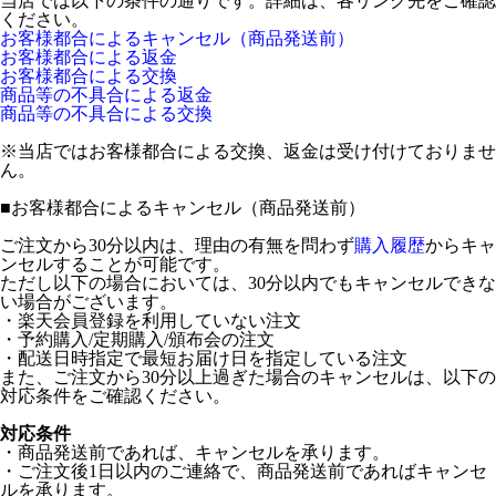
当店では以下の条件の通りです。詳細は、各リンク先をご確認
ください。
お客様都合によるキャンセル（商品発送前）
お客様都合による返金
お客様都合による交換
商品等の不具合による返金
商品等の不具合による交換
※当店ではお客様都合による交換、返金は受け付けておりませ
ん。
■
お客様都合によるキャンセル（商品発送前）
ご注文から30分以内は、理由の有無を問わず
購入履歴
からキャ
ンセルすることが可能です。
ただし以下の場合においては、30分以内でもキャンセルできな
い場合がございます。
・楽天会員登録を利用していない注文
・予約購入/定期購入/頒布会の注文
・配送日時指定で最短お届け日を指定している注文
また、ご注文から30分以上過ぎた場合のキャンセルは、以下の
対応条件をご確認ください。
対応条件
・商品発送前であれば、キャンセルを承ります。
・ご注文後1日以内のご連絡で、商品発送前であればキャンセ
ルを承ります。