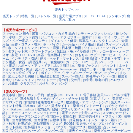
楽天トップへ >>
楽天トップ
|
特集一覧
|
ジャンル一覧
|
楽天市場アプリ
|
スーパーDEAL
|
ランキング
|
出
店のご案内
【楽天市場のサービス】
ファッション 総合
|
家電・パソコン・カメラ 総合
|
レディースファッション
|
靴
|
バッ
グ・小物・ブランド雑貨
|
ジュエリー・アクセサリー
|
腕時計
|
下着・ナイトウェア
|
キ
ッズ・ベビー用品・マタニティ
|
ダイエット・健康
|
医薬品・コンタクトレンズ・介護
用品
|
美容・コスメ・香水
|
車・バイク
|
カー用品・バイク用品
|
食品
|
スイーツ・お菓
子
|
水・ソフトドリンク
|
ビール・洋酒
|
日本酒・焼酎
|
ワイン
|
パソコン・PCパー
ツ
|
タブレットPC・スマートフォン
|
光回線・モバイル通信
|
TV・レコーダー・オーデ
ィオ
|
家電
|
CD・DVD
|
楽器・音楽機材
|
ゲーム
|
おもちゃ
|
ホビー
|
サービス・リフォ
ーム
|
インテリア・収納
|
寝具・ベッド・マットレス
|
日用品雑貨・文房具・手芸
|
キッ
チン用品・食器・調理器具
|
花・観葉植物
|
ガーデン・DIY・工具
|
ペットフード ・ ペ
ット用品
|
スポーツ・アウトドア
|
ゴルフ用品
|
本
（
楽天ブックス
） |
ポイント
|
ネット
ショップ 開業・開店
|
楽天ウェブ検索
|
R-magazine（雑誌コラボ）
|
贈り物・ギフト
|
フ
ァッション公式ブランド
|
ポイントアップ
|
ディズニーゾーン
|
サンリオゾーン
|
まち
楽
|
楽天ふるさと納税
|
日用品翌日配達
|
スーパーDEAL
|
開催中イベント一覧
|
福袋＆
初売り
|
バレンタイン
|
ホワイトデー
|
母の日
|
父の日
|
お中元
|
敬老の日
|
ハロウィ
ン
|
お歳暮
|
クリスマス
|
おせち
|
ランキング
【楽天グループ】
楽天市場
|
旅行・ホテル予約・航空券
|
本・DVD・CD
|
電子書籍 楽天Kobo
|
ゴルフ場予
約
|
レシピ
|
車検見積もり・予約
|
イベント・チケット販売
|
写真プリント
|
美容室・ヘ
アサロン予約
|
女性向け健康管理サービス
|
物流委託・アウトソーシング
|
楽天スーパー
ポイント特集
|
Rebates（ポイント提携サイト）
|
楽天ポイントカード
|
おでかけでポイ
ント
|
Rakuten Fashion
|
地方競馬
|
競輪
|
アフィリエイト
|
ネット証券（株・FX・投資信
託）
|
カードローン
|
クレジットカード
|
電子マネー
|
決済システム
|
スマホでカード決
済
|
エネルギープランニング
|
住宅ローン変動金利（固定特約付き）・フラット35
|
損害
保険・生命保険比較
|
生命保険
|
自動車保険一括見積もり
|
インターネット銀行
|
ニュー
ス・検索
|
仕事紹介
|
不動産情報
|
ブログ
|
ROOM
|
楽天モバイル
|
プロバイダ・インタ
ーネット接続
|
無料通話＆メッセージアプリ
|
電話アプリ
|
動画配信
|
占い
|
toto・
BIG
|
宝くじ（ナンバーズ4・ナンバーズ3）
|
楽天イーグルス
|
楽天グループ サービス一