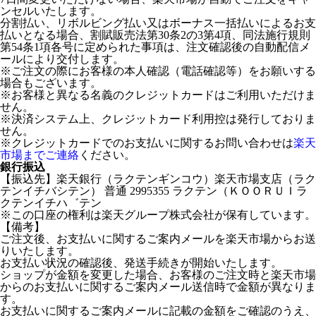
ンセルいたします。
分割払い、リボルビング払い又はボーナス一括払いによるお支
払いとなる場合、割賦販売法第30条2の3第4項、同法施行規則
第54条1項各号に定められた事項は、注文確認後の自動配信メ
ールにより交付します。
※ご注文の際にお客様の本人確認（電話確認等）をお願いする
場合もございます。
※お客様と異なる名義のクレジットカードはご利用いただけま
せん。
※決済システム上、クレジットカード利用控は発行しておりま
せん。
※クレジットカードでのお支払いに関するお問い合わせは
楽天
市場までご連絡
ください。
銀行振込
【振込先】楽天銀行（ラクテンギンコウ）楽天市場支店（ラク
テンイチバシテン） 普通 2995355 ラクテン（ＫＯＯＲＵＩラ
クテンイチハ゛テン
※この口座の権利は楽天グループ株式会社が保有しています。
【備考】
ご注文後、お支払いに関するご案内メールを楽天市場からお送
りいたします。
お支払い状況の確認後、発送手続きが開始いたします。
ショップが金額を変更した場合、お客様のご注文時と楽天市場
からのお支払いに関するご案内メール送信時で金額が異なりま
す。
お支払いに関するご案内メールに記載の金額をご確認のうえ、