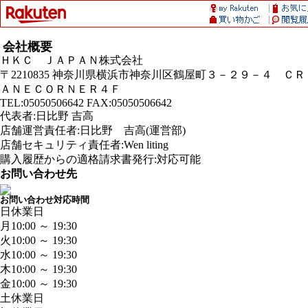
会社概要
ＨＫＣ ＪＡＰＡＮ株式会社
〒2210835 神奈川県横浜市神奈川区鶴屋町３－２９－４ ＣＲ
ＡＮＥＣＯＲＮＥＲ４Ｆ
TEL:05050506642 FAX:05050506642
代表者:日比野 吉高
店舗運営責任者:日比野 吉高(運営部)
店舗セキュリティ責任者:Wen liting
購入履歴からの適格請求書発行:対応可能
お問い合わせ先
お問い合わせ対応時間
日
休業日
月
10:00 ～ 19:30
火
10:00 ～ 19:30
水
10:00 ～ 19:30
木
10:00 ～ 19:30
金
10:00 ～ 19:30
土
休業日