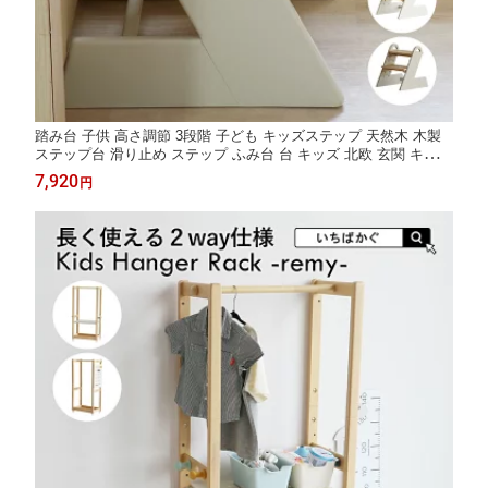
踏み台 子供 高さ調節 3段階 子ども キッズステップ 天然木 木製
ステップ台 滑り止め ステップ ふみ台 台 キッズ 北欧 玄関 キッチ
ン 洗面台 おしゃれ いちばかぐ Kids Adjustable Step -tiera- ILS-3
7,920
円
900