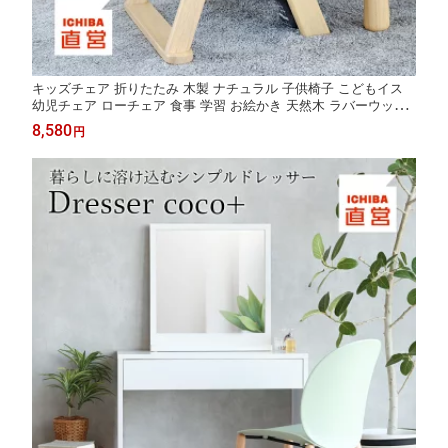
キッズチェア 折りたたみ 木製 ナチュラル 子供椅子 こどもイス
幼児チェア ローチェア 食事 学習 お絵かき 天然木 ラバーウッド
完成品 Kids Folding Chair -coby- ILC-3933 市場株式会社 ちいくの
8,580
円
いちば いちばかぐ