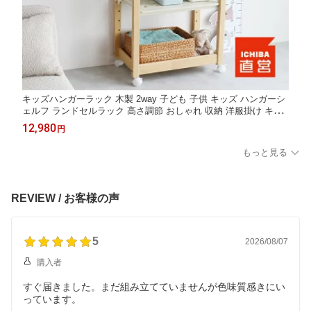
キッズハンガーラック 木製 2way 子ども 子供 キッズ ハンガーシ
ェルフ ランドセルラック 高さ調節 おしゃれ 収納 洋服掛け キャ
スター付き コンパクト 子供用収納 天然木 ギフト 祝い プレゼン
12,980
円
ト Kids Hanger Rack -remy- ILH-3892
もっと見る
REVIEW / お客様の声
5
2026/08/07
購入者
すぐ届きました。まだ組み立てていませんが色味質感きにい
っています。