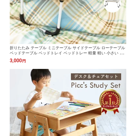
折りたたみ テーブル ミニテーブル サイドテーブル ローテーブル
ベッドテーブル ベッドトレイ ベッドトレー 軽量 軽い 小さい 持
ち運び おしゃれ 可愛い アウトドア タブレット スマホ 携帯 スタ
3,000
円
ンド 寝室 介護 ベット 補助テーブル T-3229 ちいくのいちば いち
ばかぐ