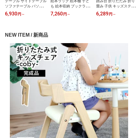
テーブル サイドテーブル
絵本ラック 絵本棚 子ど
踏み台 折りたたみ 折り
ソファテーブル パソコン
も 絵本収納 ブックラッ
畳み 子供 キッズステッ
テーブル ロータス 北欧
ク ラック 本棚 本収納 収
プ ステップ ステップ台
6,930
7,260
6,289
円
～
円
～
円
～
おしゃれ 木製 ベッド ナ
納 キッズラック スリム
子ども こども キッズ ふ
イトテーブル 丸 寝室 リ
コンパクト ロータイプ
み台 洗面台 軽量 トイレ
ビング ナチュラル ヴィ
リビングラック モンテッ
手洗い 玄関 2段 昇降 軽
ンテージ sidetable LOTU
ソーリ 片づけ 自主性 自
量 おしゃれ 木製 天然木
NEW ITEM / 新商品
S ILT-2987 ちいくのいち
発性 子供部屋 子ども部
北欧 ナチュラル アイボ
ば いちばかぐ
屋収納 キッズルーム ILR
リー 幼児 洗面所 台所 お
-3579 いちばかぐ
手伝い いちばかぐ