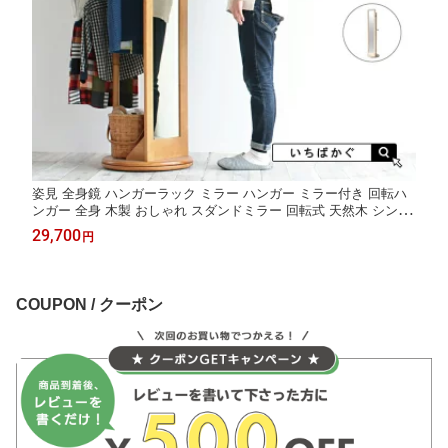
姿見 全身鏡 ハンガーラック ミラー ハンガー ミラー付き 回転ハ
ンガー 全身 木製 おしゃれ スダンドミラー 回転式 天然木 シンプ
ル スリム インテリア ポールハンガー コートハンガー かわいい
29,700
円
玄関 コート掛け 全身鏡 全身ミラー 全身かがみ
COUPON / クーポン