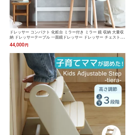
ドレッサー コンパクト 化粧台 ミラー付き ミラー 鏡 収納 大量収
納 ドレッサーテーブル 一面鏡ドレッサー ドレッサー チェスト 白
ホワイト ホワイト家具 化粧台 鏡台 プレゼント おしゃれ Dresser
44,000
円
-coco+-［M-3898］