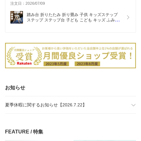
注文日：2026/07/09
踏み台 折りたたみ 折り畳み 子供 キッズステップ 
ステップ ステップ台 子ども こども キッズ ふみ台 
洗面台 軽量 トイレ 手洗い 玄関 2段 昇降 軽量 おし
ゃれ 木製 天然木 北欧 ナチュラル アイボリー 幼児 
洗面所 台所 お手伝い いちばかぐ
お知らせ
夏季休暇に関するお知らせ【2026.7.22】
FEATURE / 特集