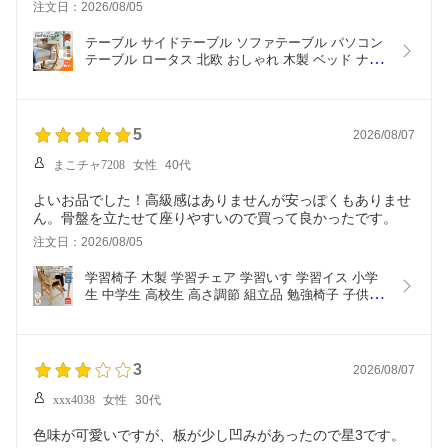
注文日：2026/08/05
テーブル サイドテーブル ソファテーブル パソコン
テーブル ロータス 北欧 おしゃれ 木製 ベッド ナイ
トテーブル 丸 寝室 リビング ナチュラル ヴィンテ
ージ sidetable LOTUS ILT-2987 ちいくのいちば い
ちばかぐ
5
2026/08/07
まこチャ7208
女性
40代
よいお品でした！高級感はありませんが安っぽくもありませ
ん。骨盤を立たせて座りやすいので買って良かったです。
注文日：2026/08/05
学習椅子 木製 学習チェア 学習いす 学習イス 小学
生 中学生 高校生 高さ調節 組立品 勉強椅子 子供チ
ェア キッズチェア ダイニングチェア 椅子 イス 子
ども いちばかぐ Kids Chair -tsubaki- JUC-3851
3
2026/08/07
xxx4038
女性
30代
色味が可愛いですが、板が少し凹みがあったので星3です。