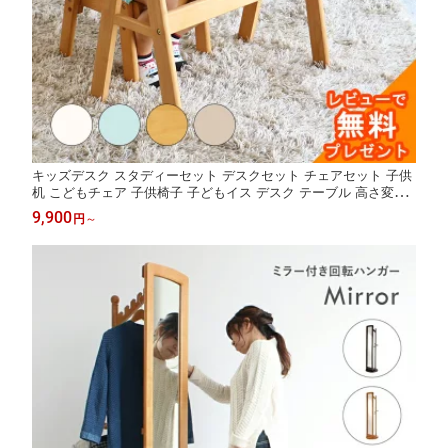
キッズデスク スタディーセット デスクセット チェアセット 子供
机 こどもチェア 子供椅子 子どもイス デスク テーブル 高さ変更
幼稚園から小学生 勉強机 お絵描き 幼児 天然木 学習 プレゼント
9,900
円
～
1歳 幼稚園 入学 子供 椅子 机 白 いちばかぐ