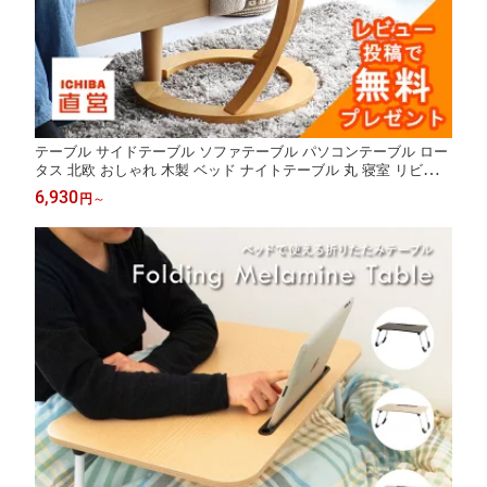
テーブル サイドテーブル ソファテーブル パソコンテーブル ロー
タス 北欧 おしゃれ 木製 ベッド ナイトテーブル 丸 寝室 リビング
ナチュラル ヴィンテージ sidetable LOTUS ILT-2987 ちいくのい
6,930
円
～
ちば いちばかぐ