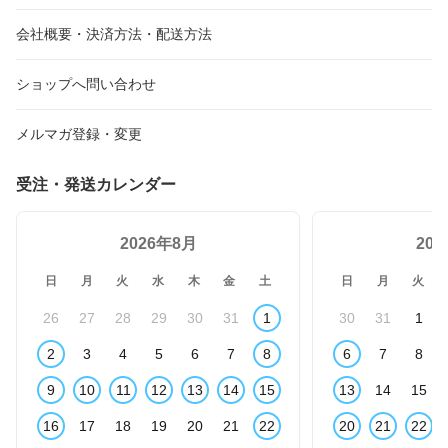
会社概要・決済方法・配送方法
ショップへ問い合わせ
メルマガ登録・変更
受注・発送カレンダー
2026年8月
20
日
月
火
水
木
金
土
日
月
火
26
27
28
29
30
31
1
30
31
1
2
3
4
5
6
7
8
6
7
8
9
10
11
12
13
14
15
13
14
15
16
17
18
19
20
21
22
20
21
22