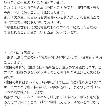
品種ごとに生豆のサイズを揃えています。
これにより焙煎時の焼きムラを防ぐことができ、珈琲の味・香り
を高レベルに保つことが可能になります。
また「欠点豆」と言われる腐敗臭やカビ臭の原因となる豆も全て
手作業にて丁寧に取り除いております。
有機生豆は世界的に大変貴重なものですので、徹底した管理の下
で使われることが望ましいと当店は考えています。
－ 焙煎から袋詰め －
一般的な焙煎方法の2～3倍の手間と時間をかけて「2度焙煎」をお
こないます。
1度目の焙煎では生豆に軽く熱を通し、規定の水分値にします。こ
の作業は酸味の少ないスッキリとした珈琲を作り上げるために必
要です。
2度目の焙煎はじっくりと時間をかけて仕上げの焙煎をおこないま
す。この作業は珈琲特有の渋味や酸味を抑え、まろやかで香り高
い本格的な味に仕上げます。
焙煎後には、シルバースキンと呼ばれる珈琲の皮（銀皮）をでき
るだけ取り除くことで、独特の雑味（えぐみ）や酸味を限りなく