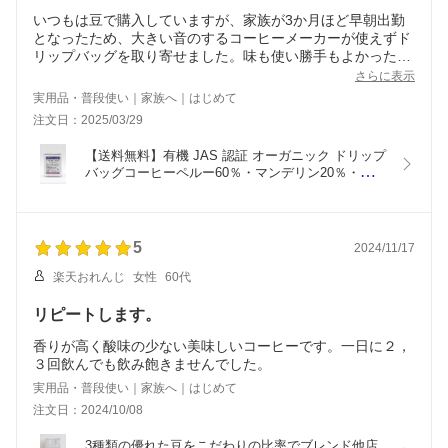
いつもは豆で購入していますが、家族が3か月ほど早朝出勤
となったため、大きい音のするコーヒーメーカーが使えずド
リップバッグを取り寄せました。味も使い勝手もよかったで
す。
さらに表示
実用品・普段使い｜家族へ｜はじめて
注文日：2025/03/29
【送料無料】有機 JAS 認証 オーガニック ドリップ
バッグコーヒーペルー60％・マンデリン20％・グァ
テマラ20％ ブレンド アラビカ種 100％【ドリップ
バッグコーヒー】スペシャルブレンド50杯分（10袋
×5セット）ドリップバッグのレベルを超えた当店で
一番売れているCOFFEE有機JAS認証 オーガニッ
5
2024/11/17
ク
楽天おれんじ
女性
60代
リピートします。
香りが高く酸味の少ない美味しいコーヒーです。一日に２，
３回飲んでも飲み飽きませんでした。
実用品・普段使い｜家族へ｜はじめて
注文日：2024/10/08
3種類の優れた豆をこだわりの比率でブレンド他店