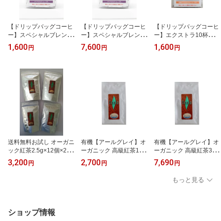
【ドリップバッグコーヒ
【ドリップバッグコーヒ
【ドリップバッグコーヒ
ー】スペシャルブレンド
ー】スペシャルブレンド
ー】エクストラ10杯分
10杯分（1セット）ドリ
50杯分（10袋×5セッ
（1セット）ドリップバ
1,600
7,600
1,600
円
円
円
ップバッグのレベルを超
ト）ドリップバッグのレ
ッグのレベルを超えた当
えた当店で一番売れてい
ベルを超えた当店で一番
店で一番売れているCOF
るCOFFEE有機JAS認証
売れているCOFFEE有機
FEE有機JAS認証 オーガ
オーガニック
JAS認証 オーガニック
ニック
送料無料お試し オーガニ
有機【アールグレイ】オ
有機【アールグレイ】オ
ック紅茶2.5g×12個×2種
ーガニック 高級紅茶100
ーガニック 高級紅茶300
類（ティーバッグ合計24
g 茶葉等級 BOP天然ベル
g（100g×3袋） 茶葉等級
3,200
2,700
7,690
円
円
円
個）気になる2種類の紅
ガモット茶葉 ブロークン
BOP天然ベルガモット茶
茶を選んでください♪※
タイプ
葉 ブロークンタイプ
もっと見る
お試しに付き、同種類は
選べません※レターパッ
クライトにて発送、日時
指定および代金引換はで
ショップ情報
きません(選択必須)