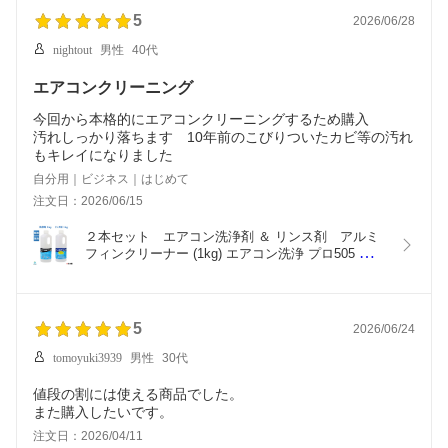
5
2026/06/28
nightout
男性
40代
エアコンクリーニング
今回から本格的にエアコンクリーニングするため購入
汚れしっかり落ちます 10年前のこびりついたカビ等の汚れ
もキレイになりました
自分用｜ビジネス｜はじめて
注文日：2026/06/15
２本セット　エアコン洗浄剤 ＆ リンス剤　アルミ
フィンクリーナー (1kg) エアコン洗浄 プロ505 アル
ミフィン・フィルターのリンス処理 (1kg) エアコン
洗浄 プロ404（エアコン 掃除 業務用 プロ仕様）
5
2026/06/24
tomoyuki3939
男性
30代
値段の割には使える商品でした。
また購入したいです。
注文日：2026/04/11