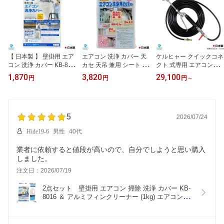
【 日本製 】 壁掛用 エア
エアコン 洗浄 カバー 天
ケルヒャー クイックコネ
コン 洗浄 カバー KB-801
カセ 天吊 兼用 シート ホ
クト 式専用 エアコン洗
6 クリーニング 洗浄 掃除
ッパー 1～20個入り KT-5
浄 ノズル ガン キット 6
1,870
3,820
29,100
円
円
円
～
シート 1～30個入り 業務
230 天井カセット 【 日
～30m 【業務用エアコン
用 プロ仕様
本製 】
専用】 先端は360度回転
式 高圧ホースは 特注 ス
リムタイプ 内径 5mm ね
5
じ G1/4 ワンタッチカプ
2026/07/24
ラー (A) ＆ ボールコック
Hide19-6
男性
40代
付 KARCHER 高圧洗浄
機 クイックコネクト 式
業者に依頼すると値段が高いので、自分でしようと思い購入
専用
しました。
注文日：2026/07/19
2点セット　壁掛用 エアコン 掃除 洗浄 カバー KB-
8016 ＆ アルミフィンクリーナー (1kg) エアコン洗
浄 プロ505　(業務用 プロ仕様)