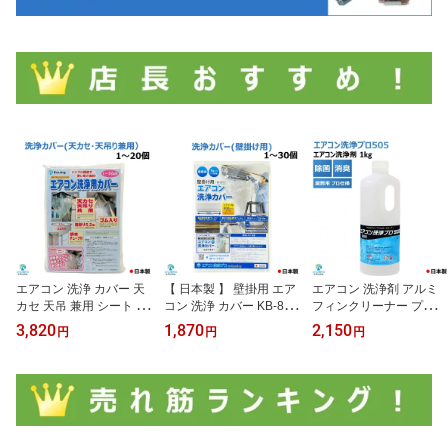
エアコン 洗浄 カバー 天
【 日本製 】 壁掛用 エア
エアコン 洗浄剤 アルミ
カセ 天吊 兼用 シート ホ
コン 洗浄 カバー KB-801
フィンクリーナー プロ仕
ッパー 1～20個入り KT-5
6 クリーニング 洗浄 掃除
様 エアコン洗浄 プロ 50
3,820
1,870
2,150
円
円
円
230 天井カセット 【 日
シート 1～30個入り 業務
5 1kg KP-01A 業務用 ア
本製 】
用 プロ仕様
ルミフィン 洗浄 エアコ
ン室内機 室外機のフィン
ファン フィルター 本体
カバー等の洗浄