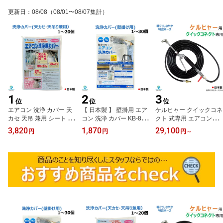
更新日
：
08/08
（08/01〜08/07集計）
1
2
3
位
位
位
エアコン 洗浄 カバー 天
【 日本製 】 壁掛用 エア
ケルヒャー クイックコネ
カセ 天吊 兼用 シート ホ
コン 洗浄 カバー KB-801
クト 式専用 エアコン洗
ッパー 1～20個入り KT-5
6 クリーニング 洗浄 掃除
浄 ノズル ガン キット 6
3,820
1,870
29,100
円
円
円
～
230 天井カセット 【 日
シート 1～30個入り 業務
～30m 【業務用エアコン
本製 】
用 プロ仕様
専用】 先端は360度回転
式 高圧ホースは 特注 ス
リムタイプ 内径 5mm ね
じ G1/4 ワンタッチカプ
ラー (A) ＆ ボールコック
付 KARCHER 高圧洗浄
機 クイックコネクト 式
専用