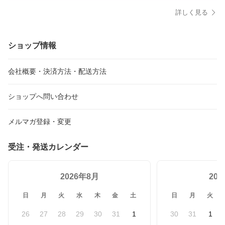
詳しく見る
ショップ情報
会社概要・決済方法・配送方法
ショップへ問い合わせ
メルマガ登録・変更
受注・発送カレンダー
2026年8月
20
日
月
火
水
木
金
土
日
月
火
26
27
28
29
30
31
1
30
31
1