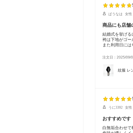
ぱうなは
女性
商品にも店舗
結婚式を挙げる
袴は下地がゴー
また利用日には
丁寧なご対応本
友達にもおすす
注文日：2025/09/0
紋服 レ
うに3392
女性
おすすめです
白無垢合わせで
色味が優しくイ