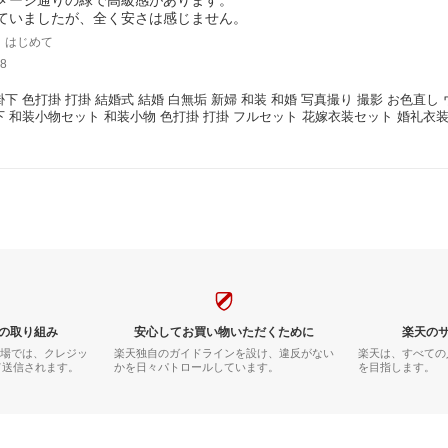
ていましたが、全く安さは感じません。
｜はじめて
8
掛下 色打掛 打掛 結婚式 結婚 白無垢 新婦 和装 和婚 写真撮り 撮影 お色直
下 和装小物セット 和装小物 色打掛 打掛 フルセット 花嫁衣装セット 婚礼衣装
 緑 グリーン 無地 【ka006 若草色無地】
の取り組み
安心してお買い物いただくために
楽天の
市場では、クレジッ
楽天独自のガイドラインを設け、違反がない
楽天は、すべての
て送信されます。
かを日々パトロールしています。
を目指します。