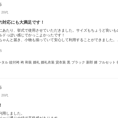
5
20代
の対応にも大満足です！
にあたり、挙式で使用させていただきました。サイズもちょうど良いも
ルドっぽい感じでかっこよかったです！
ちゃんと届き、小物も揃っていて安心して利用することができました。
当にありがとうございました。
めしたいと思います！
5
ンタル 紋付袴 袴 和装 婚礼 婚礼衣装 貸衣装 黒 ブラック 新郎 婿 フルセット 往
5
20代
！
利用しました。
メージ通りの緑で高級感があります。