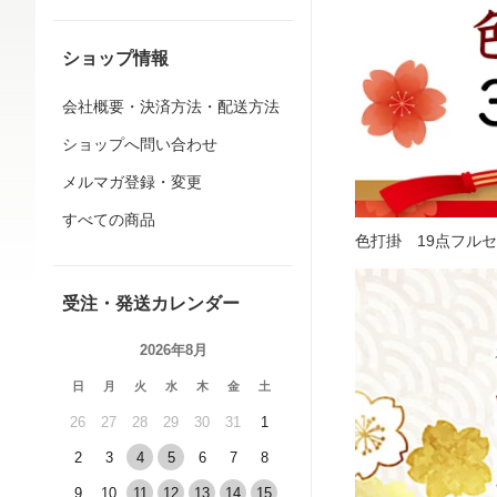
ショップ情報
会社概要・決済方法・配送方法
ショップへ問い合わせ
メルマガ登録・変更
すべての商品
色打掛 19点フルセ
受注・発送カレンダー
2026年8月
日
月
火
水
木
金
土
26
27
28
29
30
31
1
2
3
4
5
6
7
8
9
10
11
12
13
14
15