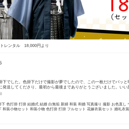
トレンタル 18,000円より
5
掛下でした。色掛下だけで撮影が夢でしたので、この一枚だけでパッと
に発送してくださり、最初から最後までありがとうございました。いい
0
掛下 色打掛 打掛 結婚式 結婚 白無垢 新婦 和装 和婚 写真撮り 撮影 お色直
下 和装小物セット 和装小物 色打掛 打掛 フルセット 花嫁衣装セット 婚礼衣装
 緑 グリーン 無地 【ka006 若草色無地】