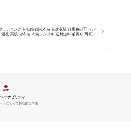
し ウェディング 神社婚 婚礼衣装 花嫁衣装 打掛色掛下 レン
 婚礼 高級 貸衣装 衣装レンタル 送料無料 前撮り 写真撮
サステナビリティ
人々にとって持続的な未来