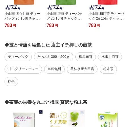
小山園 ほうじ茶 ティー
小山園 煎茶 ティーバッ
小山園 和紅茶 ティーバ
バッグ 2g 15個 チャック
グ 2g 15個 チャック付袋
ッグ 2g 15個 チャック付
付袋入【包装不可】【の
入【包装不可】【のし紙
袋入【包装不可】【のし
783
783
783
円
円
円
し紙対応不可】
対応不可】
紙対応不可】
◆技と情熱を結集した 店主イチ押しの煎茶
ティーバッグ
たっぷり300～500ｇ
梅昆布茶
水出し煎茶
甘いグリーンティー
送料無料
農林水産大臣賞
粉末茶
抹茶
◆茶葉の栄養を丸ごと摂取 贅沢な粉末茶