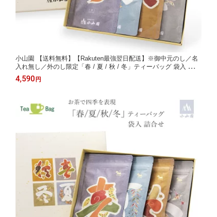
小山園 【送料無料】【Rakuten最強翌日配送】※御中元のし／名
入れ無し／外のし限定「春 / 夏 / 秋 / 冬」ティーバッグ 袋入 詰合
せ人間国宝 芹沢けい介氏の作品をもとにお茶で四季を表現 茶師
4,590
円
十段 藤田浩介 日本茶専門店 合組(ごうぐみ)