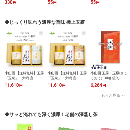
330
55
55
円
円
円
◆じっくり味わう濃厚な旨味 極上玉露
小山園 【送料無料】玉露
小山園 【送料無料】玉露
小山園 玉露・玉凰(ぎょ
「玉泉」・大嶋 直一 監
「玉泉」・大嶋 直一 監
くおう) 100g 袋入
修「川根茶」・小山園
修「川根茶」・小山園
11,610
11,610
6,264
円
円
円
「早緑」詰合せ【夏季限
「早緑」詰合せ【お歳
定缶】
暮】【御歳暮】【お年
もっと見る
賀】【御年賀】【帰省土
産】【成人の日】【帰省
土産】
◆サッと淹れても深く濃厚！老舗の深蒸し茶