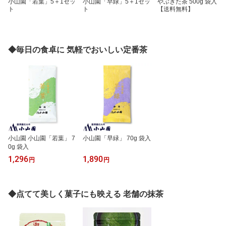
小山園「若葉」5＋1セッ
小山園「早緑」5＋1セッ
やぶきた茶 500g 袋入
ト
ト
【送料無料】
◆毎日の食卓に 気軽でおいしい定番茶
小山園 小山園「若葉」 7
小山園「早緑」 70g 袋入
0g 袋入
1,296
1,890
円
円
◆点てて美しく菓子にも映える 老舗の抹茶