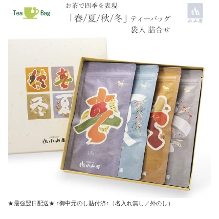
★最強翌日配送★ ↑御中元のし貼付済↑（名入れ無し／外のし）