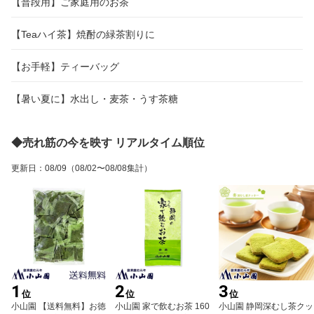
【普段用】ご家庭用のお茶
【Teaハイ茶】焼酎の緑茶割りに
【お手軽】ティーバッグ
【暑い夏に】水出し・麦茶・うす茶糖
◆売れ筋の今を映す リアルタイム順位
更新日
：
08/09
（08/02〜08/08集計）
1
2
3
位
位
位
小山園 【送料無料】お徳
小山園 家で飲むお茶 160
小山園 静岡深むし茶クッ