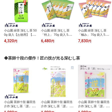
小山園 緑茶 深むし茶 50
小山園 緑茶 深むし茶
小山園 緑茶 深むし茶
0g 袋入【お徳用】【の
「特上」 70g 袋入 5＋1
「極み」 70g 袋入 5＋1
し紙対応不可】
セット 【通信販売限定】
セット 【通信販売限定】
4,320
6,480
7,830
円
円
円
【実店舗販売なし】
【実店舗販売なし】
◆茶師十段の傑作！匠の技が光る深むし茶
小山園 茶師十段 藤田浩
小山園 茶師十段 藤田浩
小山園 茶師十段 藤田浩
介作 深むし茶「謹」ティ
介作 深むし茶「謹」 70g
介作 深むし茶「謹」粉末
ーバッグ 3g 10個 チャッ
袋入
50gチャック付袋入【包