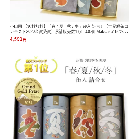
小山園 【送料無料】「春 / 夏 / 秋 / 冬」袋入 詰合せ【世界緑茶コ
ンテスト2020金賞受賞】累計販売数1万8,000個 Makuake186%達
成 人間国宝 芹沢けい介氏の作品をもとにお茶で四季を表現 茶師
4,590
円
十段 藤田浩介 日本茶専門店 合組(ごうぐみ)