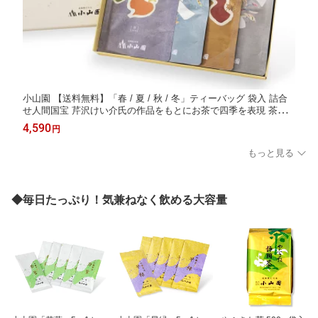
小山園 【送料無料】「春 / 夏 / 秋 / 冬」ティーバッグ 袋入 詰合
せ人間国宝 芹沢けい介氏の作品をもとにお茶で四季を表現 茶師
十段 藤田浩介 日本茶専門店 合組(ごうぐみ)
4,590
円
もっと見る
◆毎日たっぷり！気兼ねなく飲める大容量