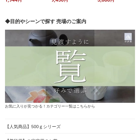
円
円
円
セット 【通信販売限定】
し紙対応不可】
【実店舗販売なし】【20
26年産の新茶ではありま
せん】
◆目的やシーンで探す 売場のご案内
お気に入りが見つかる！カテゴリー一覧はこちらから
【人気商品】500ｇシリーズ