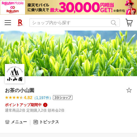
お茶の小山園
4.82
（
1,197
件）
ポイントアップ期間中
通常商品2倍 定期購入2倍 頒布会2倍
メニュー
トピックス