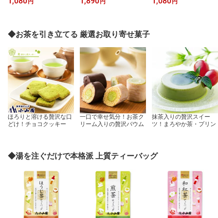
1,080
1,890
1,080
円
円
円
ク付袋入【包装不可】
装不可】【のし紙対応不
【のし紙対応不可】
可】
◆お茶を引き立てる 厳選お取り寄せ菓子
ほろりと溶ける贅沢な口
一口で幸せ気分！お茶ク
抹茶入りの贅沢スイー
どけ！チョコクッキー
リーム入りの贅沢バウム
ツ！まろやか茶・プリン
◆湯を注ぐだけで本格派 上質ティーバッグ