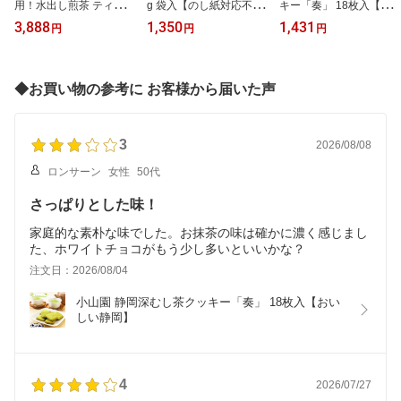
用！水出し煎茶 ティーバ
g 袋入【のし紙対応不
キー「奏」 18枚入【お
ッグ 5g 100個 袋入【の
可】
いしい静岡】当店の茶師
3,888
1,350
1,431
円
円
円
し紙対応不可】
十段 藤田浩介が厳選した
深むし茶「謹」の茶葉を
クッキー生地に練り込
み、ホワイトチョコをサ
◆お買い物の参考に お客様から届いた声
ンドしたチョコサンドク
ッキーです！
3
2026/08/08
ロンサーン
女性
50代
さっぱりとした味！
家庭的な素朴な味でした。お抹茶の味は確かに濃く感じまし
た、ホワイトチョコがもう少し多いといいかな？
注文日：2026/08/04
小山園 静岡深むし茶クッキー「奏」 18枚入【おい
しい静岡】
4
2026/07/27