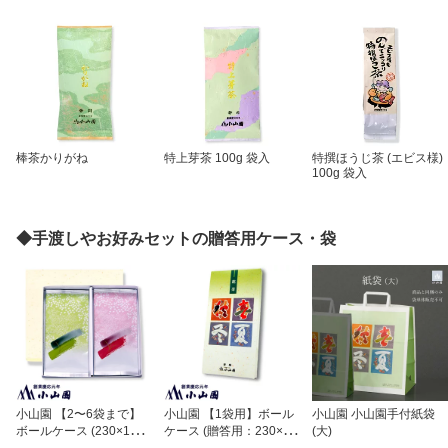
棒茶かりがね
特上芽茶 100g 袋入
特撰ほうじ茶 (エビス様)
100g 袋入
◆手渡しやお好みセットの贈答用ケース・袋
小山園 【2〜6袋まで】
小山園 【1袋用】ボール
小山園 小山園手付紙袋
ボールケース (230×110
ケース (贈答用：230×11
(大)
mm袋専用)
0mm袋専用)