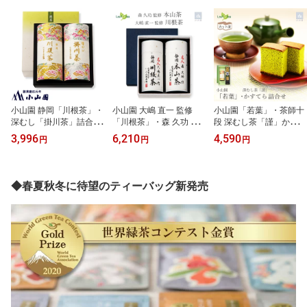
小山園 静岡「川根茶」・
小山園 大嶋 直一 監修
小山園「若葉」・茶師十
深むし「掛川茶」詰合せ
「川根茶」・森 久功 監
段 深むし茶「謹」かすて
【送料無料】川霧の発生
修「本山茶」詰合せ【送
ら 詰合せ送料無料 おい
3,996
6,210
4,590
円
円
円
や昼夜の温暖差など、日
料無料】銘茶の産地とし
しい静岡
本茶栽培の条件に恵まれ
て誉れ高い川根地方と本
た銘茶「川根茶」と、蒸
山地方、ふたつの地域よ
気を多めにあてて仕上げ
り、卓越した技術を持つ
◆春夏秋冬に待望のティーバッグ新発売
た、濃い目の深い味わい
茶師が丹精を込めて育て
が特長の大人気「掛川
たお茶を、当店の製茶技
茶」を詰合せました！
術で丁寧に仕上げまし
た！