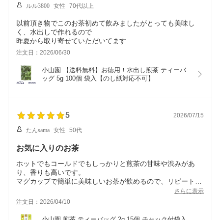
ルル3800
女性
70代以上
以前頂き物でこのお茶初めて飲みましたがとっても美味し
く、水出しで作れるので
昨夏から取り寄せていただいてます
注文日：2026/06/30
小山園 【送料無料】お徳用！水出し煎茶 ティーバ
ッグ 5g 100個 袋入【のし紙対応不可】
5
2026/07/15
たんsama
女性
50代
お気に入りのお茶
ホットでもコールドでもしっかりと煎茶の甘味や渋みがあ
り、香りも高いです。
マグカップで簡単に美味しいお茶が飲めるので、リピートし
ています。
さらに表示
注文日：2026/04/10
小山園 煎茶 ティーバッグ 2g 15個 チャック付袋入