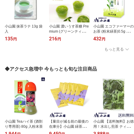
小山園 抹茶ラテ 13g 袋
小山園 濃いうす茶糖 Pre
小山園 エコファーマーの
入
mium (グリーンティー) 1
お茶 (粉末緑茶)0.5g ステ
3g 袋入【包装・のし紙
ィック 15本 箱入 静岡富
135
216
432
円
円
円
対応不可】高級抹茶を贅
士のこだわり栽培茶は自
沢に使って甘さ控えめに
前の堆肥工場から十分な
もっと見る
仕立てた、濃いめの上質
栄養を茶園に与え、害虫
な味わいを楽しむ高級う
駆除には天敵の昆虫を利
す茶糖です。
用し、一年に一度だけ大
切に摘み取ったこだわり
◆アクセス急増中 今もっとも旬な注目商品
茶です。
小山園 Teaハイ茶 (酒割
【量目が減る前の最後の
小山園 【送料無料】お徳
り専用茶) 80g 入粉末茶
在庫分】小山園 緑茶
用！水出し煎茶 ティーバ
「早緑」 100g 袋入 5＋1
ッグ 5g 100個 袋入【の
1,944
9,450
3,888