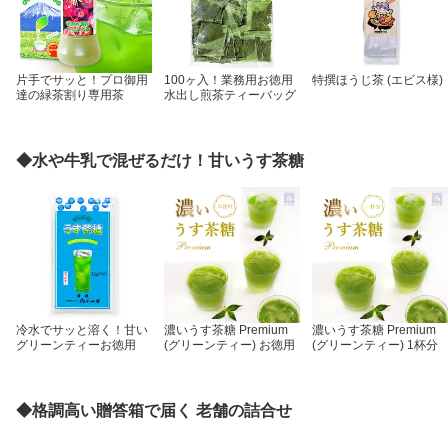
片手でサッと！プロ御用
100ヶ入！業務用お徳用
特撰ほうじ茶 (エビス様)
達の緑茶割り専用茶
水出し煎茶ティーバッグ
◆水や牛乳で混ぜるだけ！甘いうす茶糖
冷水でサッと溶く！甘い
濃いうす茶糖 Premium
濃いうす茶糖 Premium
グリーンティーお徳用
(グリーンティー) お徳用
(グリーンティー) 1杯分
◆格調高い贈答箱で届く 老舗の詰合せ