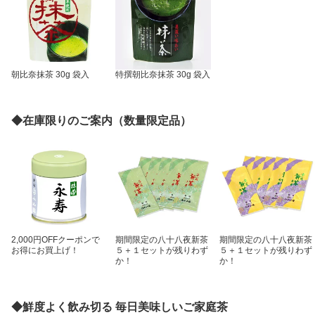
朝比奈抹茶 30g 袋入
特撰朝比奈抹茶 30g 袋入
◆在庫限りのご案内（数量限定品）
2,000円OFFクーポンで
期間限定の八十八夜新茶
期間限定の八十八夜新茶
お得にお買上げ！
５＋１セットが残りわず
５＋１セットが残りわず
か！
か！
◆鮮度よく飲み切る 毎日美味しいご家庭茶