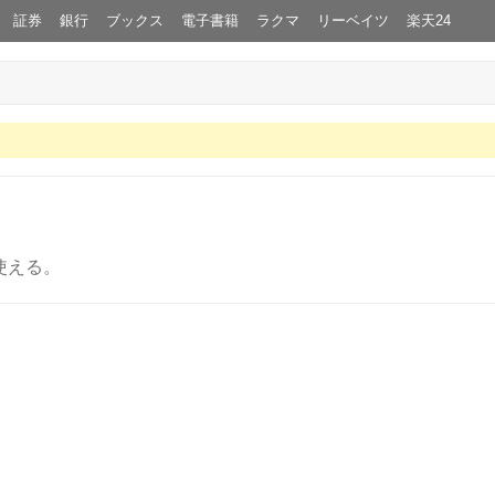
証券
銀行
ブックス
電子書籍
ラクマ
リーベイツ
楽天24
使える。