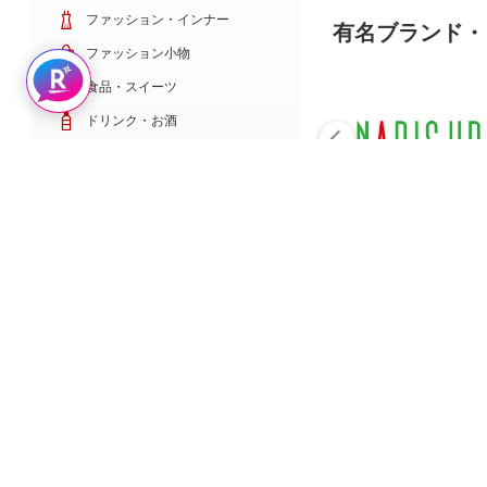
ファッション・インナー
有名ブランド・
ファッション小物
Rakuten AIで探す
食品・スイーツ
ドリンク・お酒
日用雑貨・キッチン用品
コスメ・健康・医薬品
キッズ・ベビー・玩具
家電・TV・カメラ
PC・スマホ・通信
スポーツ・ゴルフ
車・バイク
インテリア・寝具・収納
ペット・花・DIY工具
サービス・リフォーム