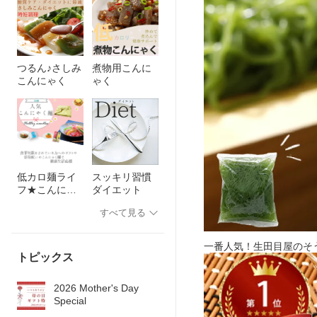
つるん♪さしみ
煮物用こんに
こんにゃく
ゃく
低カロ麺ライ
スッキリ習慣
フ★こんにゃ
ダイエット
く麺
すべて見る
一番人気！生田目屋のそ
トピックス
2026 Mother's Day
Special