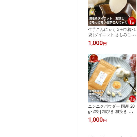
生芋こんにゃく 3玉巾着×1
袋 |ダイエット さしみこん
にゃく 食品 食事 通販 料
1,000
円
理 蒟蒻 コンニャク 国産
美活 セラミド ギフト 糖質
制限 低カロリー 女性 1000
円 送料無料 ポッキリ グル
メ ポッキリ ダイエット食
品 低糖質 簡単調理 送料無
料 ロカボ ギフト お中元
ニンニクパウダー 国産 20
g×2袋 | 粗びき 粗挽き あら
びき にんにく 粉末 にんに
1,000
円
く粉末 国産 ガーリックパ
ウダー ポイント消化 fp 介
護食 常温保存 送料無料 調