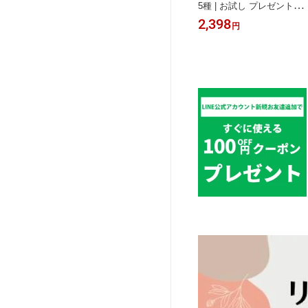
5種 | お試し プレゼント 蒟
蒻 ダイエット刺身 煮物 料
2,398
円
理 詰め合わせ 蒟蒻 コンニ
ャク 低糖質 国産 ダイエッ
ト食品 健康 ギフト 糖質制
限 送料 低カロリー 食べ物
低糖質 糖質オフ 送料無料
ロカボ お中元