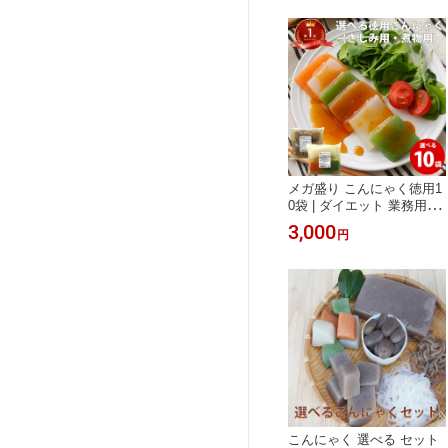
メガ盛り こんにゃく徳用1
0袋 | ダイエット 業務用 コ
ンニャク 蒟蒻 国産 ギフト
3,000
円
糖質制限 低糖質 ローカロ
リー 健康 まとめ買い グル
メ 食べ物 ダイエット食品
低糖質 糖質オフ 送料無料
あく抜き不要 ギフト ロカ
ボ お中元
こんにゃく 選べる セット