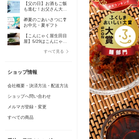
【父の日】お酒もご飯
も進む！お父さん大喜
びのヘルシー絶品おつ
🎁夏のごあいさつに🎐
まみ＆グルメ特集
お中元・夏ギフト
【こんにゃく屋生田目
屋】5/29はこんにゃく
の日！全品ポイント10
すべて見る
倍
ショップ情報
会社概要・決済方法・配送方法
ショップへ問い合わせ
メルマガ登録・変更
すべての商品