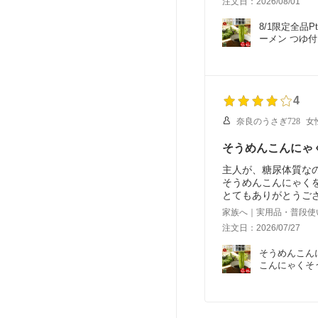
注文日：2026/08/01
こんにゃく独特の匂
があります。オスス
8/1限定全品
私が試したアレンジ
ーメン つゆ付
沢山ストック出来た
い 低カロリー
1、４０セット届いた
２、ジャージャー麺
３、味噌ラーメン風
4
奈良のうさぎ728
女
そうめんこんにゃ
主人が、糖尿体質な
そうめんこんにゃく
とてもありがとうご
家族へ｜実用品・普段使
注文日：2026/07/27
そうめんこんに
こんにゃくそう
エット ロカボ