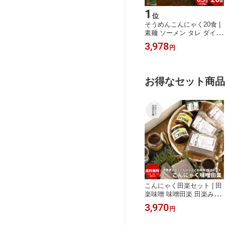
15
1
位
位
0g×2袋｜セッ
まんじゅう よかっぺ茨城
そうめんこんにゃく20食 |
 ジャガイモ じ
ミルク小饅頭 ×1箱 ご当地
素麺 ソーメン タレ ダイエ
献立 惣菜 肉じ
まんじゅう スイーツ 和菓
ット こんにゃく麺 ヌード
1,500
3,978
円
円
アウトドア キャ
子 ギフト お供え お盆 み
ル 蒟蒻 コンニャク こんに
 福島 メール便
るく まんじゅう みるく ま
ゃくそうめん 減量 ギフト
レトルト ギフ
んじゅう 女性 グルメ 自分
低糖質 グルテンフリー ダ
1 位 珍しい 備
食べ物 送料無料 手土産 10
イエット食品 低糖質麺 送
お得なセット商品
ストック キャン
00円 送料無料 ポッキリ グ
料無料 ダイエット ロカボ
ルメ ギフト 差し入れ 珍し
糖質制限 お中元
い 御礼の品 おまんじゅう
お中元
こんにゃく田楽セット | 田
楽味噌 味噌田楽 田楽みそ
みそ田楽 味噌 田楽 こんに
3,970
円
ゃく おでん つけダレ ふろ
ふき大根 焼きなす ナス ギ