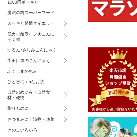
1000円ポッキリ
魔法の粉スーパーフード
スッキリ習慣ダイエット
低カロ麺ライフ★こんに
ゃく麺
つるん♪さしみこんにゃく
生田目屋のこんにゃく
ふくしまの恵み
ひと息に＋αなお茶
自然のめぐみ！自然食
材・乾物
贈りものに
おつまみに！漬物・惣菜
きのこいろいろ