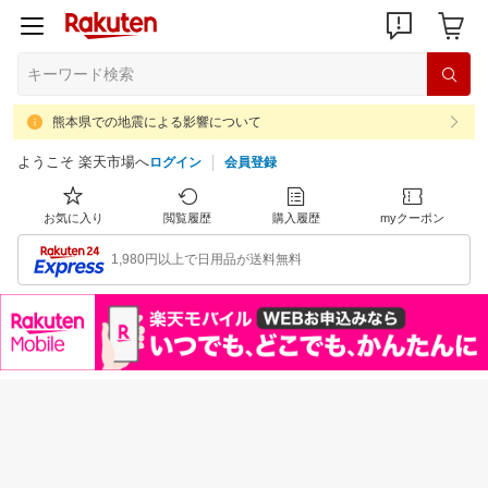
熊本県での地震による影響について
ようこそ 楽天市場へ
ログイン
会員登録
お気に入り
閲覧履歴
購入履歴
myクーポン
1,980円以上で日用品が送料無料