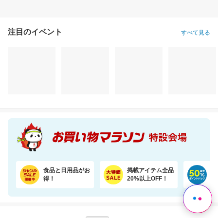
注目のイベント
すべて見る
食品と日用品がお
掲載アイテム全品
日
得！
20%以上OFF！
ポ