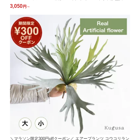
おしゃれ エアプランツ インテリアグリーン 人工植物 ウスネオイ
3,050
円
～
デス 装飾 飾り アートグリーン 垂らす 大 小 Kugusa ＼レビュー
特典あり／
＼マラソン限定300円offクーポン／ エアープランツ コウコリラン