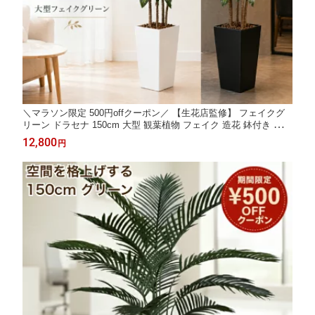
＼マラソン限定 500円offクーポン／ 【生花店監修】 フェイクグ
リーン ドラセナ 150cm 大型 観葉植物 フェイク 造花 鉢付き 人工
観葉植物 おしゃれ 室内 インテリア グリーン リビング 玄関 オフ
12,800
円
ィス 店舗 白鉢 黒鉢 選べる Kugusa