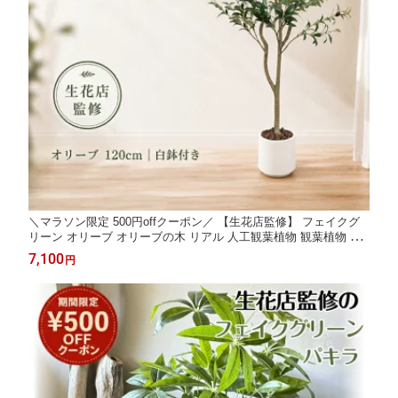
＼マラソン限定 500円offクーポン／ 【生花店監修】 フェイクグ
リーン オリーブ オリーブの木 リアル 人工観葉植物 観葉植物 フ
ェイク 大型 造花 120cm インテリア 室内 オフィス おしゃれ 装飾
7,100
円
平和の象徴の木 白鉢 敬老の日 ギフト Kugusa ＼レビュー特典あ
り／