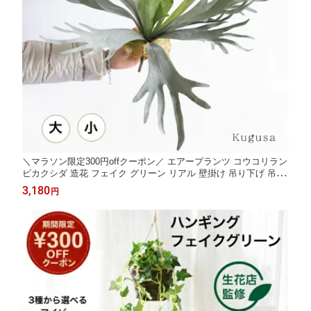
＼マラソン限定300円offクーポン／ エアープランツ コウコリラン
ビカクシダ 造花 フェイク グリーン リアル 壁掛け 吊り下げ 吊る
し ハンギング おしゃれ 人工 観葉植物 インテリア 装飾 ディスプ
3,180
円
レイ 店舗 飾り こうもりらん イミテーション Kugusa ＼レビュー
特典あり／