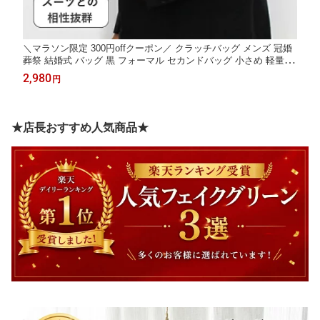
＼マラソン限定 300円offクーポン／ クラッチバッグ メンズ 冠婚
葬祭 結婚式 バッグ 黒 フォーマル セカンドバッグ 小さめ 軽量 コ
ンパクト PUレザー おしゃれ シンプル ハンドバッグ 集金袋 香典
2,980
円
袋対応 パーティー 披露宴 法事 卒業式 入学式 さぶっち Kugusa
★店長おすすめ人気商品★