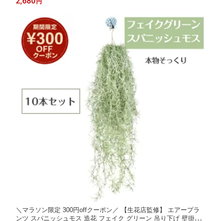
2,680
円
ィスプレイ カフェ リビング 店舗 装飾 鉢 ギフト Kugusa ＼レビ
ュー特典あり／
＼マラソン限定 300円offクーポン／ 【生花店監修】 エアープラ
ンツ スパニッシュモス 造花 フェイク グリーン 吊り下げ 壁掛け