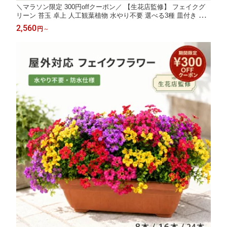
＼マラソン限定 300円offクーポン／ 【生花店監修】 フェイクグ
リーン 苔玉 卓上 人工観葉植物 水やり不要 選べる3種 皿付き 皿
なし シダ ディスキディア ワイヤープランツ 玄関 デスク 和風イ
2,560
円
～
ンテリア