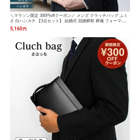
＼マラソン限定 300円offクーポン／ メンズ クラッチバッグ ふく
さ 白ハンカチ 【3点セット】 結婚式 冠婚葬祭 葬儀 フォーマル
慶弔両用 祝儀袋 香典 Kugusa ＼レビュー特典あり／
5,160
円