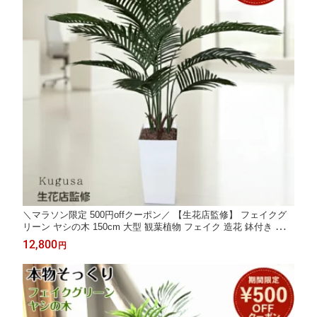
＼マラソン限定 500円offクーポン／ 【生花店監修】 フェイクグ
リーン ヤシの木 150cm 大型 観葉植物 フェイク 造花 鉢付き おし
ゃれ 室内 インテリア グリーン オフィス 受付 リビング 店舗 Kug
12,800
円
usa ＼レビュー特典あり／