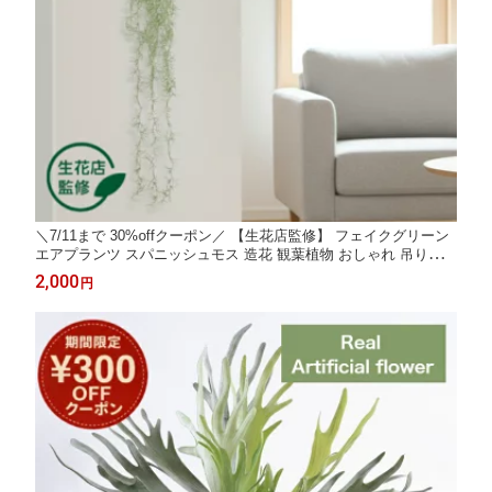
＼7/11まで 30%offクーポン／ 【生花店監修】 フェイクグリーン
エアプランツ スパニッシュモス 造花 観葉植物 おしゃれ 吊り下げ
インテリア グリーン エアープランツ 多肉植物 アーティフィシャ
2,000
円
ルグリーン 卓上 壁掛け Kugusa ＼レビュー特典あり／