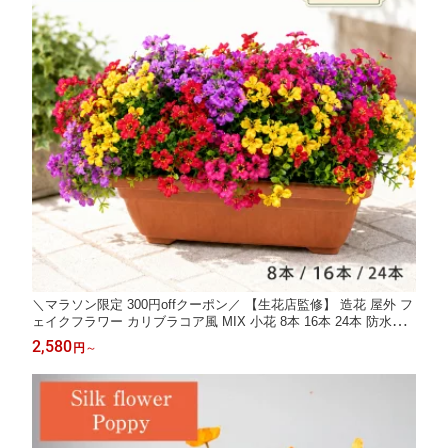
＼マラソン限定 300円offクーポン／ 【生花店監修】 造花 屋外 フ
ェイクフラワー カリブラコア風 MIX 小花 8本 16本 24本 防水仕
様 UV対策 紫外線による退色を抑える素材 水やり不要 枯れない
2,580
円
～
花壇 庭 玄関 ベランダ プランター 店舗 装飾