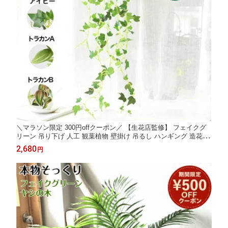
＼マラソン限定 300円offクーポン／ 【生花店監修】 フェイクグ
リーン 吊り下げ 人工 観葉植物 壁掛け 吊るし ハンギング 造花 お
しゃれ 軽い インテリアグリーン アイビー 垂れ下がる リアル デ
2,680
円
ィスプレイ カフェ リビング 店舗 装飾 鉢 ギフト Kugusa ＼レビ
ュー特典あり／