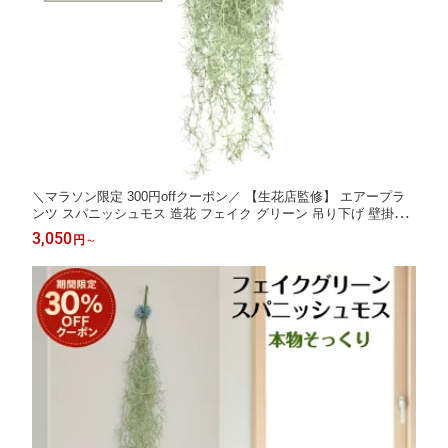
＼マラソン限定 300円offクーポン／ 【生花店監修】 エアープラ
ンツ スパニッシュモス 造花 フェイク グリーン 吊り下げ 壁掛け
おしゃれ エアプランツ インテリアグリーン 人工植物 ウスネオイ
3,050
円
～
デス 装飾 飾り アートグリーン 垂らす 大 小 Kugusa ＼レビュー
特典あり／