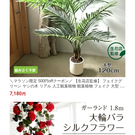
＼マラソン限定 500円offクーポン／ 【生花店監修】 フェイクグ
リーン ヤシの木 リアル 人工観葉植物 観葉植物 フェイク 大型 造
花 120cm インテリア 室内 オフィス おしゃれ カフェ 美容院 ギフ
7,180
円
ト 開店祝い 装飾 白鉢 Kugusa ＼レビュー特典あり／