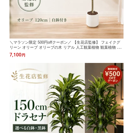
＼マラソン限定 500円offクーポン／ 【生花店監修】 フェイクグ
リーン オリーブ オリーブの木 リアル 人工観葉植物 観葉植物 フ
ェイク 大型 造花 120cm インテリア 室内 オフィス おしゃれ 装飾
7,100
円
平和の象徴の木 白鉢 敬老の日 ギフト Kugusa ＼レビュー特典あ
り／