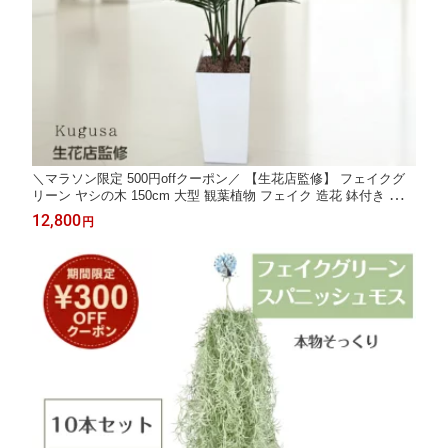
＼マラソン限定 500円offクーポン／ 【生花店監修】 フェイクグ
リーン ヤシの木 150cm 大型 観葉植物 フェイク 造花 鉢付き おし
ゃれ 室内 インテリア グリーン オフィス 受付 リビング 店舗 Kug
12,800
円
usa ＼レビュー特典あり／