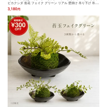
ビカクシダ 造花 フェイク グリーン リアル 壁掛け 吊り下げ 吊る
し ハンギング おしゃれ 人工 観葉植物 インテリア 装飾 ディスプ
3,180
円
レイ 店舗 飾り こうもりらん イミテーション Kugusa ＼レビュー
特典あり／