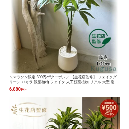
＼マラソン限定 500円offクーポン／ 【生花店監修】 フェイクグ
リーン パキラ 観葉植物 フェイク 人工観葉植物 リアル 大型 造花
100cm インテリア 室内 オフィス おしゃれ 装飾 幸運の木 ギフト
6,880
円
～
Kugusa ＼レビュー特典あり／