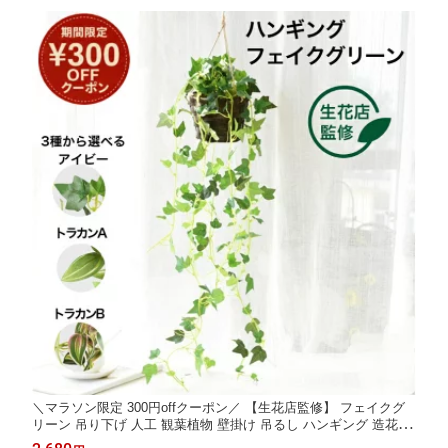
＼マラソン限定 300円offクーポン／ 【生花店監修】 フェイクグ
リーン 吊り下げ 人工 観葉植物 壁掛け 吊るし ハンギング 造花 お
しゃれ 軽い インテリアグリーン アイビー 垂れ下がる リアル デ