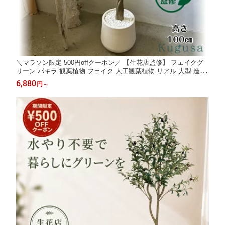
＼マラソン限定 500円offクーポン／ 【生花店監修】 フェイクグ
リーン パキラ 観葉植物 フェイク 人工観葉植物 リアル 大型 造花
100cm インテリア 室内 オフィス おしゃれ 装飾 幸運の木 ギフト
6,880
円
～
Kugusa ＼レビュー特典あり／