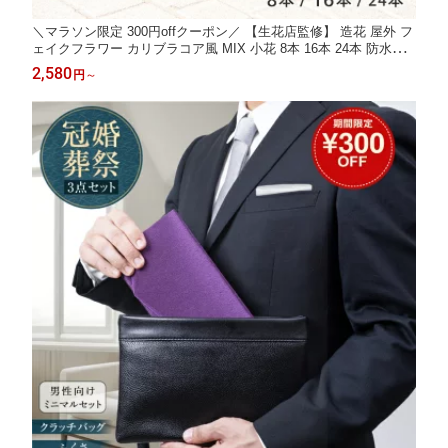
＼マラソン限定 300円offクーポン／ 【生花店監修】 造花 屋外 フ
ェイクフラワー カリブラコア風 MIX 小花 8本 16本 24本 防水仕
様 UV対策 紫外線による退色を抑える素材 水やり不要 枯れない
2,580
円
～
花壇 庭 玄関 ベランダ プランター 店舗 装飾