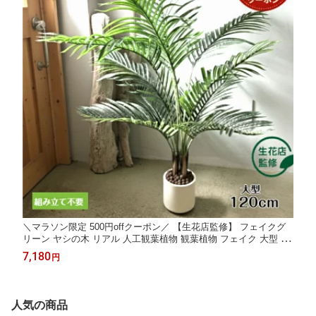
＼マラソン限定 500円offクーポン／ 【生花店監修】 フェイクグ
リーン ヤシの木 リアル 人工観葉植物 観葉植物 フェイク 大型 造
花 120cm インテリア 室内 オフィス おしゃれ カフェ 美容院 ギフ
7,180
円
ト 開店祝い 装飾 白鉢 Kugusa ＼レビュー特典あり／
人気の商品