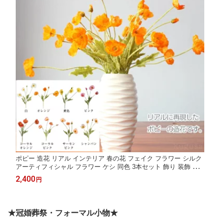
ポピー 造花 リアル インテリア 春の花 フェイク フラワー シルク
アーティフィシャル フラワー ケシ 同色 3本セット 飾り 装飾 デ
ィスプレイ 撮影 前撮り ウエディング オフィス リビング カフェ
2,400
円
店舗 Kugusa ＼レビュー特典あり／
★冠婚葬祭・フォーマル小物★