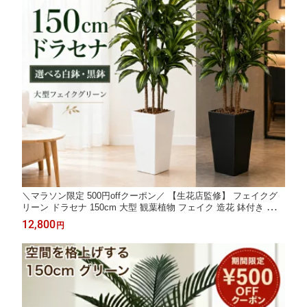
＼マラソン限定 500円offクーポン／ 【生花店監修】 フェイクグ
リーン ドラセナ 150cm 大型 観葉植物 フェイク 造花 鉢付き 人工
観葉植物 おしゃれ 室内 インテリア グリーン リビング 玄関 オフ
12,800
円
ィス 店舗 白鉢 黒鉢 選べる Kugusa