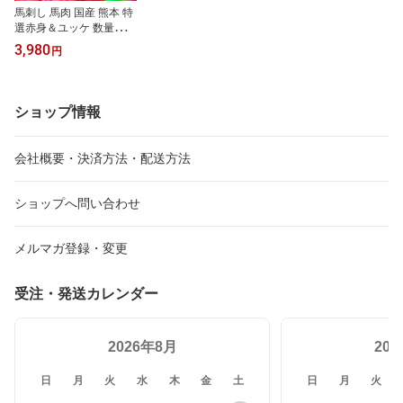
馬刺し 馬肉 国産 熊本 特
選赤身＆ユッケ 数量限定
お徳なお試しセット 2人
3,980
円
前 200g ユッケタレ付 小
袋醤油付 小袋生姜付
ショップ情報
会社概要・決済方法・配送方法
ショップへ問い合わせ
メルマガ登録・変更
受注・発送カレンダー
2026年8月
20
日
月
火
水
木
金
土
日
月
火