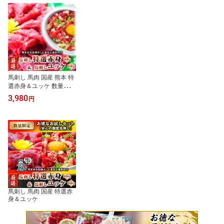
馬刺し 馬肉 国産 熊本 特
選赤身＆ユッケ 数量限定
お徳なお試しセット 2人
3,980
円
前 200g ユッケタレ付 小
袋醤油付 小袋生姜付
馬刺し 馬肉 国産 特選赤
身＆ユッケ