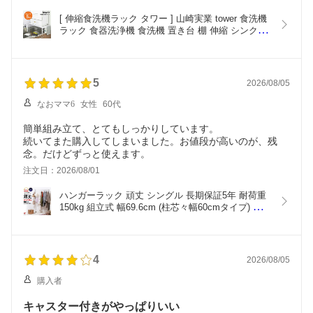
出て全開することができました。下側に食洗機を使ってなか
った時に使ってた水切りカゴを収納もできますし、安くはな
[ 伸縮食洗機ラック タワー ] 山崎実業 tower 食洗機
いですが購入してよかったです。ただ、天板のネジ穴じゃな
ラック 食器洗浄機 食洗機 置き台 棚 伸縮 シンク上 
い部分の正面に穴が空いてて目立つのでそれだけは残念で
頑丈 省スペース シンクに渡せる 食洗機台 食洗機置
す。
き 台 シンクサイド キッチンラック ホワイト ブラ
ック yamazaki towerシリーズ 5181 5182 ポイント5
倍
5
2026/08/05
なおママ6
女性
60代
簡単組み立て、とてもしっかりしています。
続いてまた購入してしまいました。お値段が高いのが、残
念。だけどずっと使えます。
注文日：2026/08/01
ハンガーラック 頑丈 シングル 長期保証5年 耐荷重
150kg 組立式 幅69.6cm (柱芯々幅60cmタイプ) ホ
ワイト ブラック クロームメッキ ハンガーラック お
しゃれ キャスター付
4
2026/08/05
購入者
キャスター付きがやっぱりいい