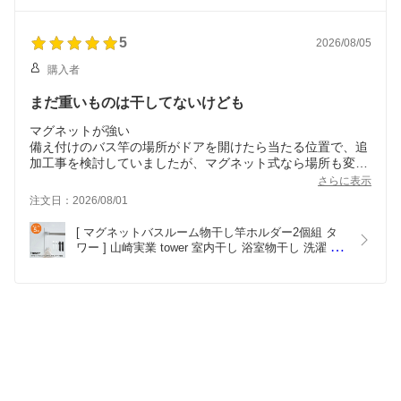
整理 6サイズ プラスチック 積み重ね 5方向開閉 収
納ケース まとめ買い割 ペットボトル収納 押し入れ
収納 布団 タオル
5
2026/08/05
購入者
まだ重いものは干してないけども
マグネットが強い
備え付けのバス竿の場所がドアを開けたら当たる位置で、追
加工事を検討していましたが、マグネット式なら場所も変え
られるし、使い勝手が良さそうだと思って購入しました。
さらに表示
注文日：2026/08/01
元々家の竿の耐荷重10キロ程度でしたが、こちらの商品6キ
ロまで！そこまで重いものを何個も吊るすわけでもないなと
[ マグネットバスルーム物干し竿ホルダー2個組 タ
思い使っていますが、落ちてくることもないので安心です。
ワー ] 山崎実業 tower 室内干し 浴室物干し 洗濯 洗
マグネット強くて、色もブラックが選べて最高です！
濯物干し ホワイト ブラック yamazaki towerシリー
ズ 4915 4916 ポイント5倍