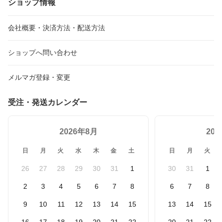
ショップ情報
子 ホワイト ブラック ya
印鑑 収納ボックス ブラ
ワイト ブラック yamaza
mazaki タワー 4799 480
ウン ナチュラル 10606 1
ki タワーシリーズ 3273
0 ポイント5倍
0607 10608 10609 2729
3274 ポイント5倍
会社概要・決済方法・配送方法
2730 ポイント5倍
ショップへ問い合わせ
メルマガ登録・変更
受注・発送カレンダー
2026年8月
20
日
月
火
水
木
金
土
日
月
火
26
27
28
29
30
31
1
30
31
1
2
3
4
5
6
7
8
6
7
8
9
10
11
12
13
14
15
13
14
15