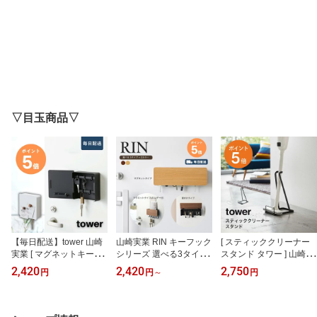
▽目玉商品▽
【毎日配送】tower 山崎
山崎実業 RIN キーフック
[ スティッククリーナー
実業 [ マグネットキーフ
シリーズ 選べる3タイプ
スタンド タワー ] 山崎実
ック2段 タワー ] キーボ
マグネットキーフック 壁
業 tower おしゃれ 掃除機
2,420
2,420
2,750
円
円
～
円
ックス 壁掛け 鍵入れ お
付けキーフック ホルダー
スタンド 掃除機立て コ
しゃれ 玄関 玄関収納 エ
付きマグネットキーフッ
ードレスクリーナースタ
ントランス 浮かせる収納
ク 壁掛け おしゃれ 木製
ンド マキタ 掃除機 スタ
カギ 磁石 印鑑 ハンコ 判
天然木 スチール 玄関 鍵
ンド 収納 省スペース ホ