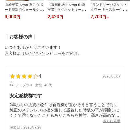
山崎実業 tower 石こうボ
【毎日配送】tower 山崎
[ ランドリーバスケット
ード壁対応ウォールシュ
実業 [ マグネットキーフ
タワー キャスター付き
ーズラック タワー 3段 ブ
ック2段 タワー ] キーボ
スリム ワイド＆ロー ] 山
3,000
2,420
7,700
円
円
円
～
ラック
ックス 壁掛け 鍵入れ お
崎実業 tower ランドリー
しゃれ 玄関 玄関収納 エ
バスケット 洗濯かご キ
ントランス 浮かせる収納
ャスター 洗濯カゴ 脱衣
カギ 磁石 印鑑 ハンコ 判
かご 洗濯物 収納 洗面所
｜お客様の声｜
子 ホワイト ブラック ya
脱衣所 バスケット ラン
mazaki タワー 4799 480
ドリー収納 おしゃれ シ
いつもありがとうございます！
0 ポイント5倍
ンプル ホワイト ブラッ
お客様よりいただいたレビューをご紹介。
ク
4
2026/08/07
チミプラス
女性
40代
安定感抜群です
2年ぶりの賃貸の物件は食洗機が置かそうと言うことで前回
純正のステンレスの板を渡して設置した時板の下が掃除しに
くくて汚くなったこともありこちらを検討。高さが高めなの
で照明の位置も確かめて購入。後になってから水栓の高さが
さらに表示
ドアに当たり全開しなかったのですが、これを使うと高さが
注文日：2026/07/20