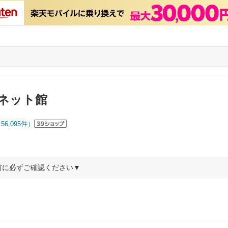
ネット館
156,095
件）
前に必ずご確認ください▼