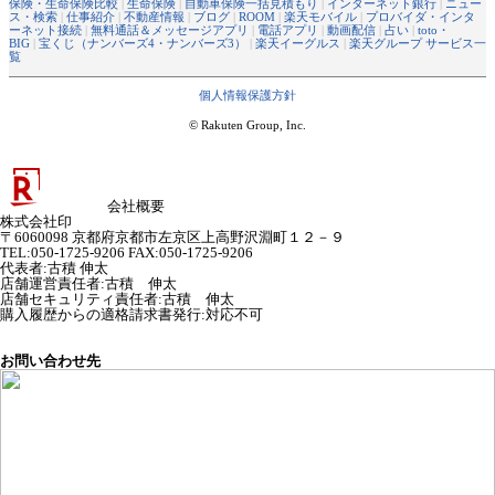
保険・生命保険比較
|
生命保険
|
自動車保険一括見積もり
|
インターネット銀行
|
ニュー
ス・検索
|
仕事紹介
|
不動産情報
|
ブログ
|
ROOM
|
楽天モバイル
|
プロバイダ・インタ
ーネット接続
|
無料通話＆メッセージアプリ
|
電話アプリ
|
動画配信
|
占い
|
toto・
BIG
|
宝くじ（ナンバーズ4・ナンバーズ3）
|
楽天イーグルス
|
楽天グループ サービス一
覧
個人情報保護方針
© Rakuten Group, Inc.
会社概要
株式会社印
〒6060098 京都府京都市左京区上高野沢淵町１２－９
TEL:050-1725-9206 FAX:050-1725-9206
代表者
:
古積 伸太
店舗運営責任者
:
古積 伸太
店舗セキュリティ責任者
:
古積 伸太
購入履歴からの適格請求書発行:対応不可
お問い合わせ先