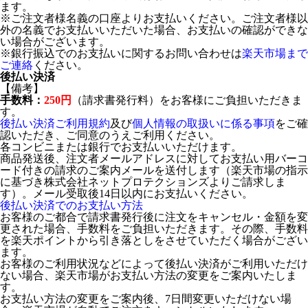
ます。
※ご注文者様名義の口座よりお支払いください。ご注文者様以
外の名義でお支払いいただいた場合、お支払いの確認ができな
い場合がございます。
※銀行振込でのお支払いに関するお問い合わせは
楽天市場まで
ご連絡
ください。
後払い決済
【備考】
手数料：
250円
（請求書発行料）をお客様にご負担いただきま
す。
後払い決済ご利用規約
及び
個人情報の取扱いに係る事項
をご確
認いただき、ご同意のうえご利用ください。
各コンビニまたは銀行でお支払いいただけます。
商品発送後、注文者メールアドレスに対してお支払い用バーコ
ード付きの請求のご案内メールを送付します（楽天市場の指示
に基づき株式会社ネットプロテクションズよりご請求しま
す）。メール受取後14日以内にお支払いください。
後払い決済でのお支払い方法
お客様のご都合で請求書発行後に注文をキャンセル・金額を変
更された場合、手数料をご負担いただきます。その際、手数料
を楽天ポイントから引き落としをさせていただく場合がござい
ます。
お客様のご利用状況などによって後払い決済がご利用いただけ
ない場合、楽天市場がお支払い方法の変更をご案内いたしま
す。
お支払い方法の変更をご案内後、7日間変更いただけない場