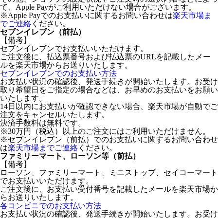
て、Apple Payがご利用いただけない場合がございます。
※Apple Payでのお支払いに関するお問い合わせは
楽天市場ま
でご連絡
ください。
セブンイレブン（前払）
【備考】
セブンイレブンでお支払いいただけます。
ご注文後に、払込票番号および払込票のURLを記載したメー
ルを楽天市場からお送りいたします。
セブンイレブンでのお支払い方法
お支払い状況の確認後、発送手続きが開始いたします。お受け
取り希望日をご指定の場合などは、お早めのお支払いをお願い
いたします。
14日以内にお支払いが確認できない場合、楽天市場が自動でご
注文をキャンセルいたします。
決済手数料は無料です。
※30万円（税込）以上のご注文にはご利用いただけません。
※セブンイレブン（前払）でのお支払いに関するお問い合わせ
は
楽天市場までご連絡
ください。
ファミリーマート、ローソン等（前払）
【備考】
ローソン、ファミリーマート、ミニストップ、セイコーマート
でお支払いいただけます。
ご注文後に、お支払い受付番号を記載したメールを楽天市場か
らお送りいたします。
各コンビニでのお支払い方法
お支払い状況の確認後、発送手続きが開始いたします。お受け