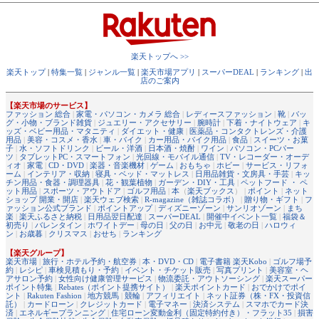
楽天トップへ >>
楽天トップ
|
特集一覧
|
ジャンル一覧
|
楽天市場アプリ
|
スーパーDEAL
|
ランキング
|
出
店のご案内
【楽天市場のサービス】
ファッション 総合
|
家電・パソコン・カメラ 総合
|
レディースファッション
|
靴
|
バッ
グ・小物・ブランド雑貨
|
ジュエリー・アクセサリー
|
腕時計
|
下着・ナイトウェア
|
キ
ッズ・ベビー用品・マタニティ
|
ダイエット・健康
|
医薬品・コンタクトレンズ・介護
用品
|
美容・コスメ・香水
|
車・バイク
|
カー用品・バイク用品
|
食品
|
スイーツ・お菓
子
|
水・ソフトドリンク
|
ビール・洋酒
|
日本酒・焼酎
|
ワイン
|
パソコン・PCパー
ツ
|
タブレットPC・スマートフォン
|
光回線・モバイル通信
|
TV・レコーダー・オーデ
ィオ
|
家電
|
CD・DVD
|
楽器・音楽機材
|
ゲーム
|
おもちゃ
|
ホビー
|
サービス・リフォ
ーム
|
インテリア・収納
|
寝具・ベッド・マットレス
|
日用品雑貨・文房具・手芸
|
キッ
チン用品・食器・調理器具
|
花・観葉植物
|
ガーデン・DIY・工具
|
ペットフード ・ ペ
ット用品
|
スポーツ・アウトドア
|
ゴルフ用品
|
本
（
楽天ブックス
） |
ポイント
|
ネット
ショップ 開業・開店
|
楽天ウェブ検索
|
R-magazine（雑誌コラボ）
|
贈り物・ギフト
|
フ
ァッション公式ブランド
|
ポイントアップ
|
ディズニーゾーン
|
サンリオゾーン
|
まち
楽
|
楽天ふるさと納税
|
日用品翌日配達
|
スーパーDEAL
|
開催中イベント一覧
|
福袋＆
初売り
|
バレンタイン
|
ホワイトデー
|
母の日
|
父の日
|
お中元
|
敬老の日
|
ハロウィ
ン
|
お歳暮
|
クリスマス
|
おせち
|
ランキング
【楽天グループ】
楽天市場
|
旅行・ホテル予約・航空券
|
本・DVD・CD
|
電子書籍 楽天Kobo
|
ゴルフ場予
約
|
レシピ
|
車検見積もり・予約
|
イベント・チケット販売
|
写真プリント
|
美容室・ヘ
アサロン予約
|
女性向け健康管理サービス
|
物流委託・アウトソーシング
|
楽天スーパー
ポイント特集
|
Rebates（ポイント提携サイト）
|
楽天ポイントカード
|
おでかけでポイ
ント
|
Rakuten Fashion
|
地方競馬
|
競輪
|
アフィリエイト
|
ネット証券（株・FX・投資信
託）
|
カードローン
|
クレジットカード
|
電子マネー
|
決済システム
|
スマホでカード決
済
|
エネルギープランニング
|
住宅ローン変動金利（固定特約付き）・フラット35
|
損害