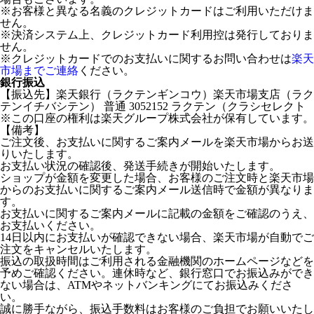
※お客様と異なる名義のクレジットカードはご利用いただけま
せん。
※決済システム上、クレジットカード利用控は発行しておりま
せん。
※クレジットカードでのお支払いに関するお問い合わせは
楽天
市場までご連絡
ください。
銀行振込
【振込先】楽天銀行（ラクテンギンコウ）楽天市場支店（ラク
テンイチバシテン） 普通 3052152 ラクテン（クラシセレクト
※この口座の権利は楽天グループ株式会社が保有しています。
【備考】
ご注文後、お支払いに関するご案内メールを楽天市場からお送
りいたします。
お支払い状況の確認後、発送手続きが開始いたします。
ショップが金額を変更した場合、お客様のご注文時と楽天市場
からのお支払いに関するご案内メール送信時で金額が異なりま
す。
お支払いに関するご案内メールに記載の金額をご確認のうえ、
お支払いください。
14日以内にお支払いが確認できない場合、楽天市場が自動でご
注文をキャンセルいたします。
振込の取扱時間はご利用される金融機関のホームページなどを
予めご確認ください。連休時など、銀行窓口でお振込みができ
ない場合は、ATMやネットバンキングにてお振込みくださ
い。
誠に勝手ながら、振込手数料はお客様のご負担でお願いいたし