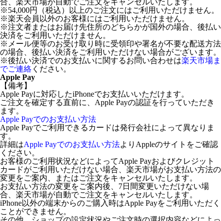
合、楽天市場が自動でご注文をキャンセルいたします。
※54,000円（税込）以上のご注文にはご利用いただけません。
※楽天会員以外のお客様にはご利用いただけません。
※注文者またはお届け先住所のどちらかが国外の場合、後払い
決済をご利用いただけません。
※メール便等のお受け取り時に受領印や署名が不要な配送方法
の場合、後払い決済をご利用いただけない場合がございます。
※後払い決済でのお支払いに関するお問い合わせは
楽天市場ま
でご連絡
ください。
Apple Pay
【備考】
Apple Payに対応したiPhoneでお支払いいただけます。
ご注文を確定する直前に、Apple Payの認証を行っていただき
ます。
Apple Payでのお支払い方法
Apple Payでご利用できるカードは発行会社によって異なりま
す。
詳細は
Apple Payでのお支払い方法
よりAppleのサイトをご確認
ください。
お客様のご利用状況などによってApple Payおよびクレジット
カードがご利用いただけない場合、楽天市場がお支払い方法の
変更をご案内、またはご注文をキャンセルいたします。
お支払い方法の変更をご案内後、7日間変更いただけない場
合、楽天市場が自動でご注文をキャンセルいたします。
iPhone以外の端末からのご購入時はApple Payをご利用いただく
ことができません。
その他、ショップの設定状況やご注文時の選択内容などによっ