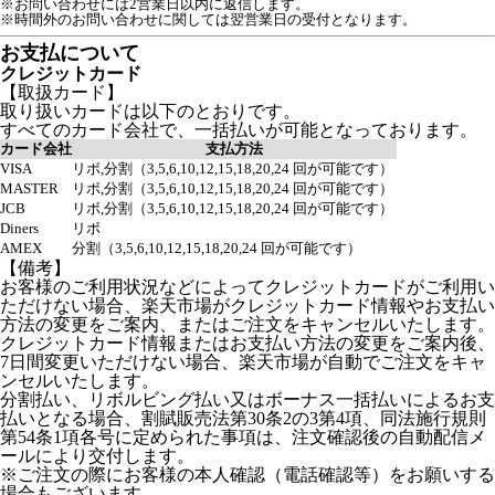
※お問い合わせには2営業日以内に返信します。
※時間外のお問い合わせに関しては翌営業日の受付となります。
お支払について
クレジットカード
【取扱カード】
取り扱いカードは以下のとおりです。
すべてのカード会社で、一括払いが可能となっております。
カード会社
支払方法
VISA
リボ,分割（3,5,6,10,12,15,18,20,24 回が可能です）
MASTER
リボ,分割（3,5,6,10,12,15,18,20,24 回が可能です）
JCB
リボ,分割（3,5,6,10,12,15,18,20,24 回が可能です）
Diners
リボ
AMEX
分割（3,5,6,10,12,15,18,20,24 回が可能です）
【備考】
お客様のご利用状況などによってクレジットカードがご利用い
ただけない場合、楽天市場がクレジットカード情報やお支払い
方法の変更をご案内、またはご注文をキャンセルいたします。
クレジットカード情報またはお支払い方法の変更をご案内後、
7日間変更いただけない場合、楽天市場が自動でご注文をキャ
ンセルいたします。
分割払い、リボルビング払い又はボーナス一括払いによるお支
払いとなる場合、割賦販売法第30条2の3第4項、同法施行規則
第54条1項各号に定められた事項は、注文確認後の自動配信メ
ールにより交付します。
※ご注文の際にお客様の本人確認（電話確認等）をお願いする
場合もございます。