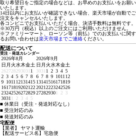
取り希望日をご指定の場合などは、お早めのお支払いをお願い
いたします。
14日以内にお支払いが確認できない場合、楽天市場が自動でご
注文をキャンセルいたします。
各コンビニでお支払いいただく場合、決済手数料は無料です。
※30万円（税込）以上のご注文にはご利用いただけません。
※ファミリーマート、ローソン等（前払）でのお支払いに関す
るお問い合わせは
楽天市場までご連絡
ください。
配送について
受注・発送カレンダー
2026年8月
2026年9月
日
月
火
水
木
金
土
日
月
火
水
木
金
土
26
27
28
29
30
31
1
30
31
1
2
3
4
5
2
3
4
5
6
7
8
6
7
8
9
10
11
12
9
10
11
12
13
14
15
13
14
15
16
17
18
19
16
17
18
19
20
21
22
20
21
22
23
24
25
26
23
24
25
26
27
28
29
27
28
29
30
1
2
3
30
31
1
2
3
4
5
■
休業日（受注・発送対応なし）
■
受注対応のみ
■
発送対応のみ
宅配便
【業者】 ヤマト運輸
【配送サービス名】宅急便