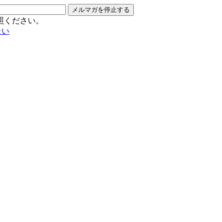
メルマガを停止する
照ください。
たい