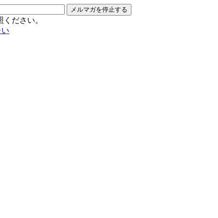
メルマガを停止する
照ください。
たい