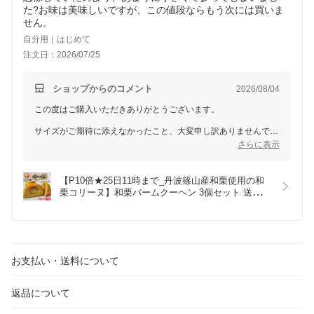
た?お味は美味しいですが、この値段ならもう次には買いま
せん。
自分用｜はじめて
注文日：2026/07/25
ショップからのコメント
2026/08/04
この度はご購入いただきありがとうございます。
サイズがご期待に添えなかったこと、大変申し訳ありませんでし
た。
さらに表示
当商品は3個セット、個包装で手軽に楽しめる設計となっており
ますが、満足いただけなかった点については真摯に受け止め、今
後の商品改善に努めてまいります。
【P10倍★25日11時まで_丹波篠山産和栗使用の和
お味について「美味しい」とのお言葉をいただき、誠にありがと
栗コリーヌ】和栗バームクーヘン 3個セット 送料無
うございます。
料 1000円ポッキリ 丹波篠山産和栗使用 バームクー
ヘン 個包装 お買い得 栗スイーツ お中元 プチギフ
貴重なご意見を参考にさせていただきます。
ト お取り寄せ お菓子 常温保存 和菓子 洋菓子 スイ
ーツ くりの里
お支払い・送料について
返品について