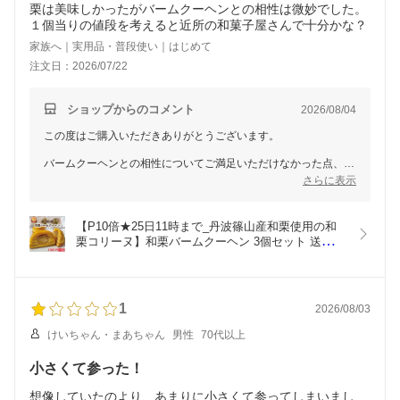
栗は美味しかったがバームクーヘンとの相性は微妙でした。
１個当りの値段を考えると近所の和菓子屋さんで十分かな？
家族へ｜実用品・普段使い｜はじめて
注文日：2026/07/22
ショップからのコメント
2026/08/04
この度はご購入いただきありがとうございます。
バームクーヘンとの相性についてご満足いただけなかった点、お
客様のお好みに合わず申し訳ございません。
さらに表示
また、価格面でもご期待に沿えず心苦しく思います。
より多くのお客様に喜んでいただける商品づくりに努めてまいり
ます。
【P10倍★25日11時まで_丹波篠山産和栗使用の和
栗コリーヌ】和栗バームクーヘン 3個セット 送料無
改めまして、率直なご感想をお寄せくださりありがとうございま
料 1000円ポッキリ 丹波篠山産和栗使用 バームーク
した。
ーヘン 個包装 お買い得 栗スイーツ お中元 プチギ
フト お取り寄せ お菓子 常温保存 和菓子 洋菓子 ス
イーツ くりの里
1
2026/08/03
けいちゃん・まあちゃん
男性
70代以上
小さくて参った！
想像していたのより、あまりに小さくて参ってしまいまし