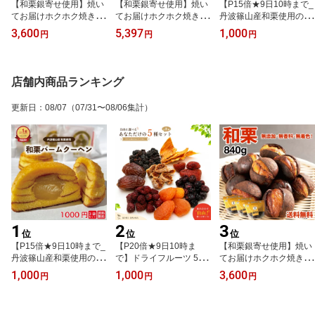
【和栗銀寄せ使用】焼い
【和栗銀寄せ使用】焼い
【P15倍★9日10時まで_
てお届けホクホク焼き栗
てお届けホクホク焼き栗
丹波篠山産和栗使用の和
840g(280g×3袋) 1袋あた
1.4kg(280g×5袋) 1袋あ
栗コリーヌ】和栗バーム
3,600
5,397
1,000
円
円
円
り14~18個入り※季節や
たり14~18個入り※季節
クーヘン 3個セット 送料
大きさにより変動あり ポ
や大きさにより変動有 ポ
無料 1000円ポッキリ 丹
リフェノール お中元 贈
リフェノール お中元 お
波篠山産和栗使用 バーム
り物 ギフト お祝い 無添
歳暮 贈り物 ギフト 江戸
クーヘン 個包装 お買い
店舗内商品ランキング
加 栗ご飯 簡単調理 スイ
時代よりある栗品種 無添
得 栗スイーツ お中元 プ
ーツ 和栗 栗 送料無料 送
加 無着色 栗ご飯 笑い栗
チギフト お取り寄せ お
更新日
：
08/07
（07/31〜08/06集計）
料込み 砂糖不使用 笑い
送料無料 贈り物 プレゼ
菓子 常温保存 和菓子 洋
栗 忍野八海 高尾山 くり
ント 忍野八海 高尾山 く
菓子 スイーツ くりの里
の里
りの里
1
2
3
位
位
位
【P15倍★9日10時まで_
【P20倍★9日10時ま
【和栗銀寄せ使用】焼い
丹波篠山産和栗使用の和
で】ドライフルーツ 5種
てお届けホクホク焼き栗
栗コリーヌ】和栗バーム
選べる セット 砂糖不使
840g(280g×3袋) 1袋あた
1,000
1,000
3,600
円
円
円
クーヘン 3個セット 送料
用 お試し 食べ比べ 15g×
り14~18個入り※季節や
無料 1000円ポッキリ 丹
5種 75g ナチュラル おや
大きさにより変動あり ポ
波篠山産和栗使用 バーム
つ ダイエット 美容 健康
リフェノール お中元 贈