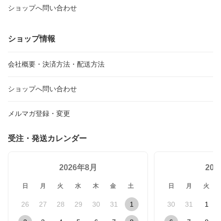
ショップへ問い合わせ
ショップ情報
会社概要・決済方法・配送方法
ショップへ問い合わせ
メルマガ登録・変更
受注・発送カレンダー
2026年8月
20
日
月
火
水
木
金
土
日
月
火
26
27
28
29
30
31
1
30
31
1