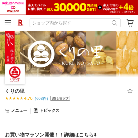
くりの里
4.70
（
603
件）
メニュー
トピックス
お買い物マラソン開催！！詳細はこちら⬇️