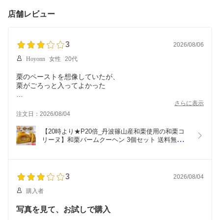
店舗レビュー
3
2026/08/06
Hoyonn
女性
20代
栗のペーストを想像していたが、
栗がごろっと入ってよかった
全体はかなり小さめ
さらに表示
注文日：2026/08/04
【20時より★P20倍_丹波篠山産和栗使用の和栗コ
リーヌ】和栗バームクーヘン 3個セット 送料無料 
1000円ポッキリ 丹波篠山産和栗使用 バームクーヘ
ン 個包装 お買い得 栗スイーツ お中元 プチギフト 
お取り寄せ お菓子 常温保存 和菓子 洋菓子 スイー
ツ お茶請け くりの里
3
2026/08/04
購入者
写真を見て、お試しで購入