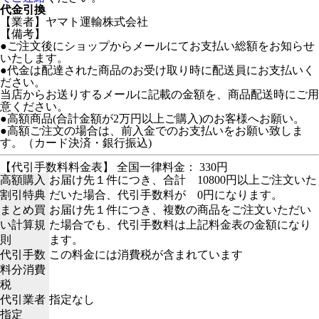
代金引換
【業者】ヤマト運輸株式会社
【備考】
●ご注文後にショップからメールにてお支払い総額をお知らせ
いたします。
●代金は配達された商品のお受け取り時に配送員にお支払いく
ださい。
当店からお送りするメールに記載の金額を、商品配送時にご用
意ください。
●高額商品(合計金額が2万円以上ご購入)のお客様へお願い。
●高額ご注文の場合は、前入金でのお支払いをお願い致しま
す。（カード決済・銀行振込)
【代引手数料料金表】 全国一律料金： 330円
高額購入
お届け先１件につき、合計 10800円以上ご注文いた
割引特典
だいた場合、代引手数料が 0円になります。
まとめ買
お届け先１件につき、複数の商品をご注文いただい
い計算規
た場合でも、代引手数料は上記料金表の金額になり
則
ます。
代引手数
この料金には消費税が含まれています
料分消費
税
代引業者
指定なし
指定