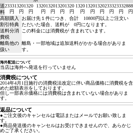
送
2333
1320
1320
1320
1320
1320
1320
1320
1320
1320
2333
2333
2888
円
円
円
円
円
円
円
円
円
円
円
円
円
料
高額購入
お届け先１件につき、合計 10800円以上ご注文い
割引特典
ただいた場合、送料が 0円になります。
送料分消
この料金には消費税が 含まれています。
費税
離島他の
離島・一部地域は追加送料がかかる場合がありま
扱い
す。
海外配送について
当店は海外へ発送を行っていません
消費税について
2014年4月1日施行の消費税法改定に伴い商品価格に消費税を含
めた総額表示をしております。
但し一部表示価格には消費税は含まれていない場合がありま
す。
返品について
●ご注文後のキャンセルは電話またはメールでお願い致しま
す。
●商品発送後のキャンセルはお受けできませんので、あらかじ
めご了承ください。