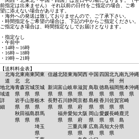
「関西・北東北・中国・四国」は翌日中の着になります。（午
前指定は出来ません） それ以前の日付をご指定の場合、ご希
望に添えない場合があります。
・海外への発送は致しておりませんので、ご了承下さい。
・時間指定をご希望の場合は、下記の中からご指定ください。
ご指定なき場合は、時間指定なしでお届けとなります。
・指定なし
・午前中
・14時～16時
・16時～18時
・19時～21時
【送料料金表】
北海
北東
南東
関東
信越
北陸
東海
関西
中国
四国
北九
南九
沖縄
道
北
北
州
州
地
北海
青森
宮城
茨城
新潟
富山
岐阜
滋賀
鳥取
徳島
福岡
熊本
沖縄
域
道
県
県
県
県
県
県
県
県
県
県
県
県
詳
岩手
山形
栃木
長野
石川
静岡
京都
島根
香川
佐賀
宮崎
細
県
県
県
県
県
県
府
県
県
県
県
秋田
福島
群馬
福井
愛知
大阪
岡山
愛媛
長崎
鹿児
県
県
県
県
県
府
県
県
県
島
埼玉
三重
兵庫
広島
高知
大分
県
県
県
県
県
県
県