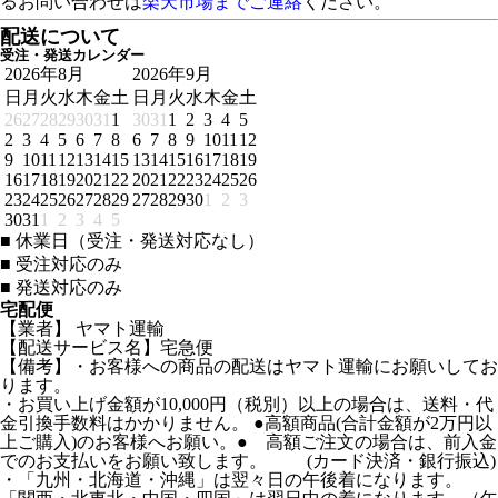
るお問い合わせは
楽天市場までご連絡
ください。
配送について
受注・発送カレンダー
2026年8月
2026年9月
日
月
火
水
木
金
土
日
月
火
水
木
金
土
26
27
28
29
30
31
1
30
31
1
2
3
4
5
2
3
4
5
6
7
8
6
7
8
9
10
11
12
9
10
11
12
13
14
15
13
14
15
16
17
18
19
16
17
18
19
20
21
22
20
21
22
23
24
25
26
23
24
25
26
27
28
29
27
28
29
30
1
2
3
30
31
1
2
3
4
5
■
休業日（受注・発送対応なし）
■
受注対応のみ
■
発送対応のみ
宅配便
【業者】 ヤマト運輸
【配送サービス名】宅急便
【備考】・お客様への商品の配送はヤマト運輸にお願いしてお
ります。
・お買い上げ金額が10,000円（税別）以上の場合は、送料・代
金引換手数料はかかりません。 ●高額商品(合計金額が2万円以
上ご購入)のお客様へお願い。● 高額ご注文の場合は、前入金
でのお支払いをお願い致します。 (カード決済・銀行振込)
・「九州・北海道・沖縄」は翌々日の午後着になります。