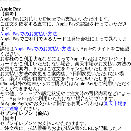
Apple Pay
【備考】
Apple Payに対応したiPhoneでお支払いいただけます。
ご注文を確定する直前に、Apple Payの認証を行っていただき
ます。
Apple Payでのお支払い方法
Apple Payでご利用できるカードは発行会社によって異なりま
す。
詳細は
Apple Payでのお支払い方法
よりAppleのサイトをご確認
ください。
お客様のご利用状況などによってApple Payおよびクレジット
カードがご利用いただけない場合、楽天市場がお支払い方法の
変更をご案内、またはご注文をキャンセルいたします。
お支払い方法の変更をご案内後、7日間変更いただけない場
合、楽天市場が自動でご注文をキャンセルいたします。
iPhone以外の端末からのご購入時はApple Payをご利用いただく
ことができません。
その他、ショップの設定状況やご注文時の選択内容などによっ
て、Apple Payがご利用いただけない場合がございます。
※Apple Payでのお支払いに関するお問い合わせは
楽天市場ま
でご連絡
ください。
セブンイレブン（前払）
【備考】
セブンイレブンでお支払いいただけます。
ご注文後に、払込票番号および払込票のURLを記載したメー