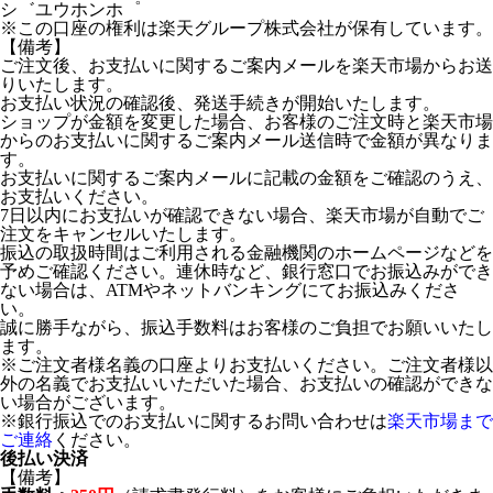
シ゛ユウホンホ゜
※この口座の権利は楽天グループ株式会社が保有しています。
【備考】
ご注文後、お支払いに関するご案内メールを楽天市場からお送
りいたします。
お支払い状況の確認後、発送手続きが開始いたします。
ショップが金額を変更した場合、お客様のご注文時と楽天市場
からのお支払いに関するご案内メール送信時で金額が異なりま
す。
お支払いに関するご案内メールに記載の金額をご確認のうえ、
お支払いください。
7日以内にお支払いが確認できない場合、楽天市場が自動でご
注文をキャンセルいたします。
振込の取扱時間はご利用される金融機関のホームページなどを
予めご確認ください。連休時など、銀行窓口でお振込みができ
ない場合は、ATMやネットバンキングにてお振込みくださ
い。
誠に勝手ながら、振込手数料はお客様のご負担でお願いいたし
ます。
※ご注文者様名義の口座よりお支払いください。ご注文者様以
外の名義でお支払いいただいた場合、お支払いの確認ができな
い場合がございます。
※銀行振込でのお支払いに関するお問い合わせは
楽天市場まで
ご連絡
ください。
後払い決済
【備考】