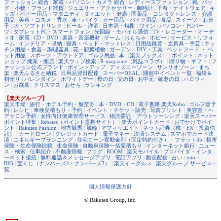
ファッション 総合
|
家電・パソコン・カメラ 総合
|
レディースファッション
|
靴
|
バッ
グ・小物・ブランド雑貨
|
ジュエリー・アクセサリー
|
腕時計
|
下着・ナイトウェア
|
キ
ッズ・ベビー用品・マタニティ
|
ダイエット・健康
|
医薬品・コンタクトレンズ・介護
用品
|
美容・コスメ・香水
|
車・バイク
|
カー用品・バイク用品
|
食品
|
スイーツ・お菓
子
|
水・ソフトドリンク
|
ビール・洋酒
|
日本酒・焼酎
|
ワイン
|
パソコン・PCパー
ツ
|
タブレットPC・スマートフォン
|
光回線・モバイル通信
|
TV・レコーダー・オーデ
ィオ
|
家電
|
CD・DVD
|
楽器・音楽機材
|
ゲーム
|
おもちゃ
|
ホビー
|
サービス・リフォ
ーム
|
インテリア・収納
|
寝具・ベッド・マットレス
|
日用品雑貨・文房具・手芸
|
キッ
チン用品・食器・調理器具
|
花・観葉植物
|
ガーデン・DIY・工具
|
ペットフード ・ ペ
ット用品
|
スポーツ・アウトドア
|
ゴルフ用品
|
本
（
楽天ブックス
） |
ポイント
|
ネット
ショップ 開業・開店
|
楽天ウェブ検索
|
R-magazine（雑誌コラボ）
|
贈り物・ギフト
|
フ
ァッション公式ブランド
|
ポイントアップ
|
ディズニーゾーン
|
サンリオゾーン
|
まち
楽
|
楽天ふるさと納税
|
日用品翌日配達
|
スーパーDEAL
|
開催中イベント一覧
|
福袋＆
初売り
|
バレンタイン
|
ホワイトデー
|
母の日
|
父の日
|
お中元
|
敬老の日
|
ハロウィ
ン
|
お歳暮
|
クリスマス
|
おせち
|
ランキング
【楽天グループ】
楽天市場
|
旅行・ホテル予約・航空券
|
本・DVD・CD
|
電子書籍 楽天Kobo
|
ゴルフ場予
約
|
レシピ
|
車検見積もり・予約
|
イベント・チケット販売
|
写真プリント
|
美容室・ヘ
アサロン予約
|
女性向け健康管理サービス
|
物流委託・アウトソーシング
|
楽天スーパー
ポイント特集
|
Rebates（ポイント提携サイト）
|
楽天ポイントカード
|
おでかけでポイ
ント
|
Rakuten Fashion
|
地方競馬
|
競輪
|
アフィリエイト
|
ネット証券（株・FX・投資信
託）
|
カードローン
|
クレジットカード
|
電子マネー
|
決済システム
|
スマホでカード決
済
|
エネルギープランニング
|
住宅ローン変動金利（固定特約付き）・フラット35
|
損害
保険・生命保険比較
|
生命保険
|
自動車保険一括見積もり
|
インターネット銀行
|
ニュー
ス・検索
|
仕事紹介
|
不動産情報
|
ブログ
|
ROOM
|
楽天モバイル
|
プロバイダ・インタ
ーネット接続
|
無料通話＆メッセージアプリ
|
電話アプリ
|
動画配信
|
占い
|
toto・
BIG
|
宝くじ（ナンバーズ4・ナンバーズ3）
|
楽天イーグルス
|
楽天グループ サービス一
覧
個人情報保護方針
© Rakuten Group, Inc.