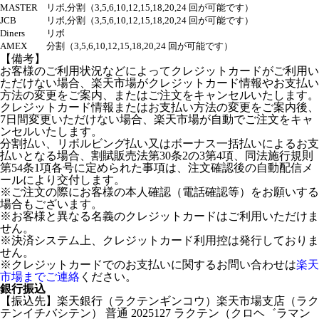
MASTER
リボ,分割（3,5,6,10,12,15,18,20,24 回が可能です）
JCB
リボ,分割（3,5,6,10,12,15,18,20,24 回が可能です）
Diners
リボ
AMEX
分割（3,5,6,10,12,15,18,20,24 回が可能です）
【備考】
お客様のご利用状況などによってクレジットカードがご利用い
ただけない場合、楽天市場がクレジットカード情報やお支払い
方法の変更をご案内、またはご注文をキャンセルいたします。
クレジットカード情報またはお支払い方法の変更をご案内後、
7日間変更いただけない場合、楽天市場が自動でご注文をキャ
ンセルいたします。
分割払い、リボルビング払い又はボーナス一括払いによるお支
払いとなる場合、割賦販売法第30条2の3第4項、同法施行規則
第54条1項各号に定められた事項は、注文確認後の自動配信メ
ールにより交付します。
※ご注文の際にお客様の本人確認（電話確認等）をお願いする
場合もございます。
※お客様と異なる名義のクレジットカードはご利用いただけま
せん。
※決済システム上、クレジットカード利用控は発行しておりま
せん。
※クレジットカードでのお支払いに関するお問い合わせは
楽天
市場までご連絡
ください。
銀行振込
【振込先】楽天銀行（ラクテンギンコウ）楽天市場支店（ラク
テンイチバシテン） 普通 2025127 ラクテン（クロヘ゛ラマン