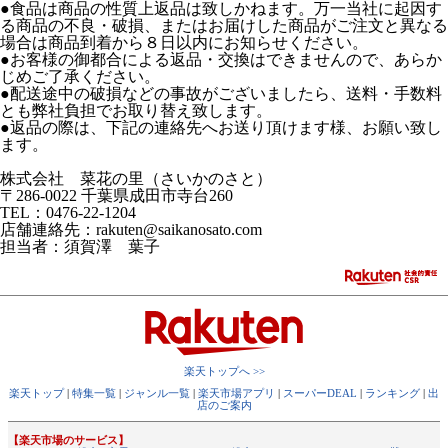
●食品は商品の性質上返品は致しかねます。万一当社に起因す
る商品の不良・破損、またはお届けした商品がご注文と異なる
場合は商品到着から８日以内にお知らせください。
●お客様の御都合による返品・交換はできませんので、あらか
じめご了承ください。
●配送途中の破損などの事故がございましたら、送料・手数料
とも弊社負担でお取り替え致します。
●返品の際は、下記の連絡先へお送り頂けます様、お願い致し
ます。
株式会社 菜花の里（さいかのさと）
〒286-0022 千葉県成田市寺台260
TEL：0476-22-1204
店舗連絡先：rakuten@saikanosato.com
担当者：須賀澤 葉子
楽天トップへ >>
楽天トップ
|
特集一覧
|
ジャンル一覧
|
楽天市場アプリ
|
スーパーDEAL
|
ランキング
|
出
店のご案内
【楽天市場のサービス】