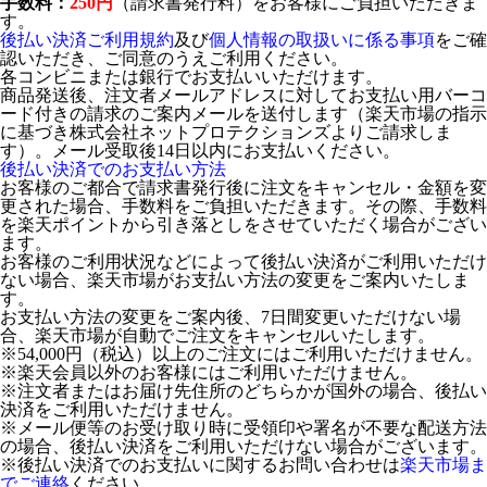
手数料：
250円
（請求書発行料）をお客様にご負担いただきま
す。
後払い決済ご利用規約
及び
個人情報の取扱いに係る事項
をご確
認いただき、ご同意のうえご利用ください。
各コンビニまたは銀行でお支払いいただけます。
商品発送後、注文者メールアドレスに対してお支払い用バーコ
ード付きの請求のご案内メールを送付します（楽天市場の指示
に基づき株式会社ネットプロテクションズよりご請求しま
す）。メール受取後14日以内にお支払いください。
後払い決済でのお支払い方法
お客様のご都合で請求書発行後に注文をキャンセル・金額を変
更された場合、手数料をご負担いただきます。その際、手数料
を楽天ポイントから引き落としをさせていただく場合がござい
ます。
お客様のご利用状況などによって後払い決済がご利用いただけ
ない場合、楽天市場がお支払い方法の変更をご案内いたしま
す。
お支払い方法の変更をご案内後、7日間変更いただけない場
合、楽天市場が自動でご注文をキャンセルいたします。
※54,000円（税込）以上のご注文にはご利用いただけません。
※楽天会員以外のお客様にはご利用いただけません。
※注文者またはお届け先住所のどちらかが国外の場合、後払い
決済をご利用いただけません。
※メール便等のお受け取り時に受領印や署名が不要な配送方法
の場合、後払い決済をご利用いただけない場合がございます。
※後払い決済でのお支払いに関するお問い合わせは
楽天市場ま
でご連絡
ください。