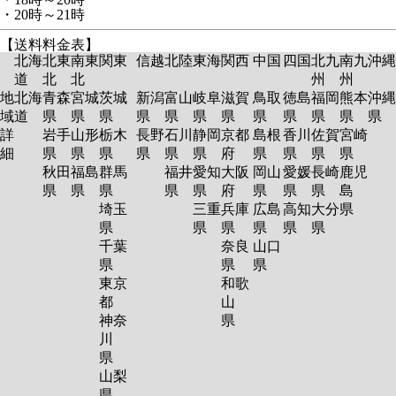
・20時～21時
【送料料金表】
北海
北東
南東
関東
信越
北陸
東海
関西
中国
四国
北九
南九
沖縄
道
北
北
州
州
地
北海
青森
宮城
茨城
新潟
富山
岐阜
滋賀
鳥取
徳島
福岡
熊本
沖縄
域
道
県
県
県
県
県
県
県
県
県
県
県
県
詳
岩手
山形
栃木
長野
石川
静岡
京都
島根
香川
佐賀
宮崎
細
県
県
県
県
県
県
府
県
県
県
県
秋田
福島
群馬
福井
愛知
大阪
岡山
愛媛
長崎
鹿児
県
県
県
県
県
府
県
県
県
島
埼玉
三重
兵庫
広島
高知
大分
県
県
県
県
県
県
県
千葉
奈良
山口
県
県
県
東京
和歌
都
山
神奈
県
川
県
山梨
県