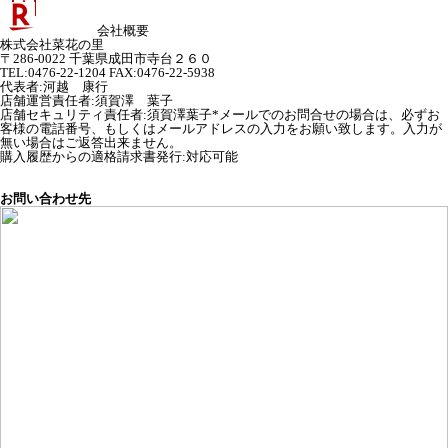
会社概要
株式会社菜花の里
〒286-0022 千葉県成田市寺台２６０
TEL:0476-22-1204 FAX:0476-22-5938
代表者
:
河越 康行
店舗運営責任者
:
須賀澤 葉子
店舗セキュリティ責任者
:
須賀澤葉子*メールでのお問合せの場合は、必ずお
客様の電話番号、もしくはメールアドレスの入力をお願い致します。入力が
無い場合はご返答出来ません。
購入履歴からの適格請求書発行:対応可能
お問い合わせ先