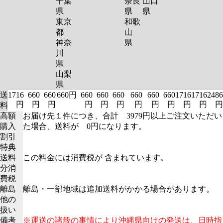
千葉
奈良
山口
県
県
県
東京
和歌
都
山
神奈
県
川
県
山梨
県
送
1716
660
660
660円
660
660
660
660
660
660
1716
1716
2486
円
円
円
円
円
円
円
円
円
円
円
円
料
高額
お届け先１件につき、合計 3979円以上ご注文いただい
購入
た場合、送料が 0円になります。
割引
特典
送料
この料金には消費税が 含まれています。
分消
費税
離島
離島・一部地域は追加送料がかかる場合があります。
他の
扱い
備考
※運送の諸般の事情により沖縄県向けの発送は、日時指