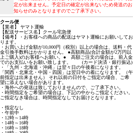
定が出来ません。予定日の確定が出来ないため発送のお
知らせのみとなりますのでご了承下さい。
クール便
【業者】 ヤマト運輸
【配送サービス名】クール宅急便
【備考】・お客様への商品の配送はヤマト運輸にお願いしてお
ります。
・お買い上げ金額が10,000円（税別）以上の場合は、送料・代
金引換手数料はかかりません。 ●高額商品(合計金額が2万円以
上ご購入)のお客様へお願い。● 高額ご注文の場合は、前入金
でのお支払いをお願い致します。 (カード決済・銀行振込)
・「九州・北海道・沖縄」は翌々日の午後着になります。
「関西・北東北・中国・四国」は翌日中の着になります。（午
前指定は出来ません） それ以前の日付をご指定の場合、ご希
望に添えない場合があります。
・海外への発送は致しておりませんので、ご了承下さい。
・時間指定をご希望の場合は、下記の中からご指定ください。
ご指定なき場合は、時間指定なしでお届けとなります。
・指定なし
・午前中
・12時～14時
・14時～16時
・16時～18時
・18時～20時