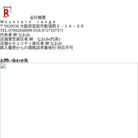
会社概要
Ｍｏｕｎｔａｉｎ ｒａｎｇｅ
〒5620036 大阪府箕面市船場西２－１４－３９
TEL:07092848099 FAX:0727107371
代表者
:
林 なおみ
店舗運営責任者
:
林 なおみ(代表)
店舗セキュリティ責任者
:
林 なおみ
購入履歴からの適格請求書発行:対応不可
お問い合わせ先