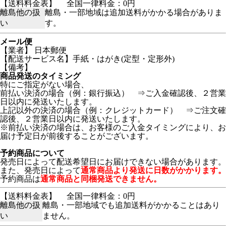
【送料料金表】
全国一律料金：0円
離島他の扱
離島・一部地域は追加送料がかかる場合がありま
い
す。
メール便
【業者】 日本郵便
【配送サービス名】手紙・はがき(定型・定形外)
【備考】
商品発送のタイミング
特にご指定がない場合、
前払い決済の場合（例：銀行振込） ⇒ご入金確認後、２営業
日以内に発送いたします。
上記以外の決済の場合（例：クレジットカード） ⇒ご注文確
認後、２営業日以内に発送いたします。
※前払い決済の場合は、お客様のご入金タイミングにより、お
届け予定日が前後することがございます。
予約商品について
発売日によって配送希望日にお届けできない場合があります。
また、発売日によって
通常商品より発送に日数がかかります。
予約商品は
通常商品と同梱発送できません。
【送料料金表】
全国一律料金：0円
離島他の扱
離島・一部地域でも追加送料がかかることはあり
い
ません。