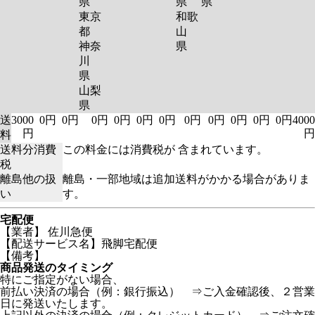
県
県
県
東京
和歌
都
山
神奈
県
川
県
山梨
県
送
3000
0円
0円
0円
0円
0円
0円
0円
0円
0円
0円
0円
4000
円
円
料
送料分消費
この料金には消費税が 含まれています。
税
離島他の扱
離島・一部地域は追加送料がかかる場合がありま
い
す。
宅配便
【業者】 佐川急便
【配送サービス名】飛脚宅配便
【備考】
商品発送のタイミング
特にご指定がない場合、
前払い決済の場合（例：銀行振込） ⇒ご入金確認後、２営業
日に発送いたします。