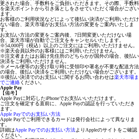
更された場合、手数料をご負担いただきます。その際、手数料
を楽天ポイントから引き落としをさせていただく場合がござい
ます。
お客様のご利用状況などによって後払い決済がご利用いただけ
ない場合、楽天市場がお支払い方法の変更をご案内いたしま
す。
お支払い方法の変更をご案内後、7日間変更いただけない場
合、楽天市場が自動でご注文をキャンセルいたします。
※54,000円（税込）以上のご注文にはご利用いただけません。
※楽天会員以外のお客様にはご利用いただけません。
※注文者またはお届け先住所のどちらかが国外の場合、後払い
決済をご利用いただけません。
※メール便等のお受け取り時に受領印や署名が不要な配送方法
の場合、後払い決済をご利用いただけない場合がございます。
※後払い決済でのお支払いに関するお問い合わせは
楽天市場ま
でご連絡
ください。
Apple Pay
【備考】
Apple Payに対応したiPhoneでお支払いいただけます。
ご注文を確定する直前に、Apple Payの認証を行っていただき
ます。
Apple Payでのお支払い方法
Apple Payでご利用できるカードは発行会社によって異なりま
す。
詳細は
Apple Payでのお支払い方法
よりAppleのサイトをご確認
ください。