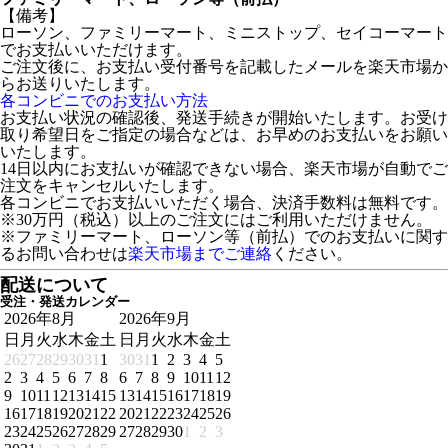
【備考】
ローソン、ファミリーマート、ミニストップ、セイコーマート
でお支払いいただけます。
ご注文後に、お支払い受付番号を記載したメールを楽天市場か
らお送りいたします。
各コンビニでのお支払い方法
お支払い状況の確認後、発送手続きが開始いたします。お受け
取り希望日をご指定の場合などは、お早めのお支払いをお願い
いたします。
14日以内にお支払いが確認できない場合、楽天市場が自動でご
注文をキャンセルいたします。
各コンビニでお支払いいただく場合、決済手数料は無料です。
※30万円（税込）以上のご注文にはご利用いただけません。
※ファミリーマート、ローソン等（前払）でのお支払いに関す
るお問い合わせは
楽天市場までご連絡
ください。
配送について
受注・発送カレンダー
2026年8月
2026年9月
日
月
火
水
木
金
土
日
月
火
水
木
金
土
26
27
28
29
30
31
1
30
31
1
2
3
4
5
2
3
4
5
6
7
8
6
7
8
9
10
11
12
9
10
11
12
13
14
15
13
14
15
16
17
18
19
16
17
18
19
20
21
22
20
21
22
23
24
25
26
23
24
25
26
27
28
29
27
28
29
30
1
2
3