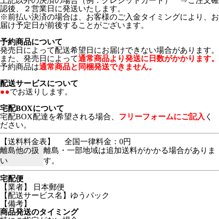
上記以外の決済の場合（例：クレジットカード） ⇒ご注文確
認後、２営業日に発送いたします。
※前払い決済の場合は、お客様のご入金タイミングにより、お
届け予定日が前後することがございます。
予約商品について
発売日によって配送希望日にお届けできない場合があります。
また、発売日によって
通常商品より発送に日数がかかります。
予約商品は
通常商品と同梱発送できません。
配送サービスについて
●●
でお送りします。
宅配BOXについて
宅配BOX配達を希望される場合、
フリーフォームにご記入
く
ださい。
【送料料金表】
全国一律料金：0円
離島他の扱
離島・一部地域は追加送料がかかる場合がありま
い
す。
宅配便
【業者】 日本郵便
【配送サービス名】ゆうパック
【備考】
商品発送のタイミング