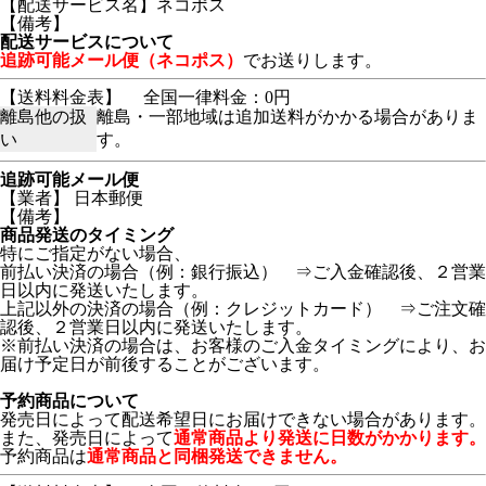
【配送サービス名】ネコポス
【備考】
配送サービスについて
追跡可能メール便（ネコポス）
でお送りします。
【送料料金表】
全国一律料金：0円
離島他の扱
離島・一部地域は追加送料がかかる場合がありま
い
す。
追跡可能メール便
【業者】 日本郵便
【備考】
商品発送のタイミング
特にご指定がない場合、
前払い決済の場合（例：銀行振込） ⇒ご入金確認後、２営業
日以内に発送いたします。
上記以外の決済の場合（例：クレジットカード） ⇒ご注文確
認後、２営業日以内に発送いたします。
※前払い決済の場合は、お客様のご入金タイミングにより、お
届け予定日が前後することがございます。
予約商品について
発売日によって配送希望日にお届けできない場合があります。
また、発売日によって
通常商品より発送に日数がかかります。
予約商品は
通常商品と同梱発送できません。