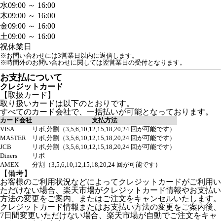
水
09:00 ～ 16:00
木
09:00 ～ 16:00
金
09:00 ～ 16:00
土
09:00 ～ 16:00
祝
休業日
※お問い合わせには3営業日以内に返信します。
※時間外のお問い合わせに関しては翌営業日の受付となります。
お支払について
クレジットカード
【取扱カード】
取り扱いカードは以下のとおりです。
すべてのカード会社で、一括払いが可能となっております。
カード会社
支払方法
VISA
リボ,分割（3,5,6,10,12,15,18,20,24 回が可能です）
MASTER
リボ,分割（3,5,6,10,12,15,18,20,24 回が可能です）
JCB
リボ,分割（3,5,6,10,12,15,18,20,24 回が可能です）
Diners
リボ
AMEX
分割（3,5,6,10,12,15,18,20,24 回が可能です）
【備考】
お客様のご利用状況などによってクレジットカードがご利用い
ただけない場合、楽天市場がクレジットカード情報やお支払い
方法の変更をご案内、またはご注文をキャンセルいたします。
クレジットカード情報またはお支払い方法の変更をご案内後、
7日間変更いただけない場合、楽天市場が自動でご注文をキャ