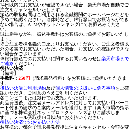
14日以内にお支払いが確認できない場合、楽天市場が自動でご
注文をキャンセルいたします。
振込の取扱時間はご利用される金融機関のホームページなどを
予めご確認ください。連休時など、銀行窓口でお振込みができ
ない場合は、ATMやネットバンキングにてお振込みくださ
い。
誠に勝手ながら、振込手数料はお客様のご負担でお願いいたし
ます。
※ご注文者様名義の口座よりお支払いください。ご注文者様以
外の名義でお支払いいただいた場合、お支払いの確認ができな
い場合がございます。
※銀行振込でのお支払いに関するお問い合わせは
楽天市場まで
ご連絡
ください。
後払い決済
【備考】
手数料：
250円
（請求書発行料）をお客様にご負担いただきま
す。
後払い決済ご利用規約
及び
個人情報の取扱いに係る事項
をご確
認いただき、ご同意のうえご利用ください。
各コンビニまたは銀行でお支払いいただけます。
商品発送後、注文者メールアドレスに対してお支払い用バーコ
ード付きの請求のご案内メールを送付します（楽天市場の指示
に基づき株式会社ネットプロテクションズよりご請求しま
す）。メール受取後14日以内にお支払いください。
後払い決済でのお支払い方法
お客様のご都合で請求書発行後に注文をキャンセル・金額を変