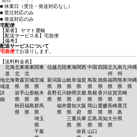
30
31
1
2
3
4
5
■
休業日（受注・発送対応なし）
■
受注対応のみ
■
発送対応のみ
宅配便
【業者】 ヤマト運輸
【配送サービス名】宅急便
【備考】
配送サービスについて
宅急便
でお送りします。
【送料料金表】
北海
北東
南東
関東
信越
北陸
東海
関西
中国
四国
北九
南九
沖縄
道
北
北
州
州
地
北海
青森
宮城
茨城
新潟
富山
岐阜
滋賀
鳥取
徳島
福岡
熊本
沖縄
域
道
県
県
県
県
県
県
県
県
県
県
県
県
詳
岩手
山形
栃木
長野
石川
静岡
京都
島根
香川
佐賀
宮崎
細
県
県
県
県
県
県
府
県
県
県
県
秋田
福島
群馬
福井
愛知
大阪
岡山
愛媛
長崎
鹿児
県
県
県
県
県
府
県
県
県
島
埼玉
三重
兵庫
広島
高知
大分
県
県
県
県
県
県
県
千葉
奈良
山口