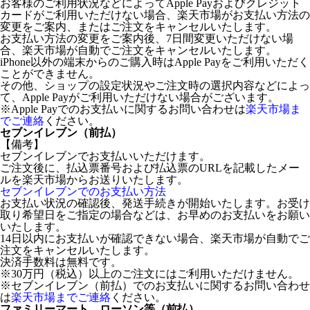
お客様のご利用状況などによってApple Payおよびクレジット
カードがご利用いただけない場合、楽天市場がお支払い方法の
変更をご案内、またはご注文をキャンセルいたします。
お支払い方法の変更をご案内後、7日間変更いただけない場
合、楽天市場が自動でご注文をキャンセルいたします。
iPhone以外の端末からのご購入時はApple Payをご利用いただく
ことができません。
その他、ショップの設定状況やご注文時の選択内容などによっ
て、Apple Payがご利用いただけない場合がございます。
※Apple Payでのお支払いに関するお問い合わせは
楽天市場ま
でご連絡
ください。
セブンイレブン（前払）
【備考】
セブンイレブンでお支払いいただけます。
ご注文後に、払込票番号および払込票のURLを記載したメー
ルを楽天市場からお送りいたします。
セブンイレブンでのお支払い方法
お支払い状況の確認後、発送手続きが開始いたします。お受け
取り希望日をご指定の場合などは、お早めのお支払いをお願い
いたします。
14日以内にお支払いが確認できない場合、楽天市場が自動でご
注文をキャンセルいたします。
決済手数料は無料です。
※30万円（税込）以上のご注文にはご利用いただけません。
※セブンイレブン（前払）でのお支払いに関するお問い合わせ
は
楽天市場までご連絡
ください。
ファミリーマート、ローソン等（前払）