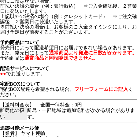
特にご指定がない場合、
前払い決済の場合（例：銀行振込） ⇒ご入金確認後、２営業
日に発送いたします。
上記以外の決済の場合（例：クレジットカード） ⇒ご注文確
認後、２営業日に発送いたします。
※前払い決済の場合は、お客様のご入金タイミングにより、お
届け予定日が前後することがございます。
予約商品について
発売日によって配送希望日にお届けできない場合があります。
また、発売日によって
通常商品より発送に日数がかかります。
予約商品は
通常商品と同梱発送できません。
配送サービスについて
●●
でお送りします。
宅配BOXについて
宅配BOX配達を希望される場合、
フリーフォームにご記入
く
ださい。
【送料料金表】
全国一律料金：0円
離島他の扱
離島・一部地域は追加送料がかかる場合がありま
い
す。
追跡可能メール便
【業者】 ヤマト運輸