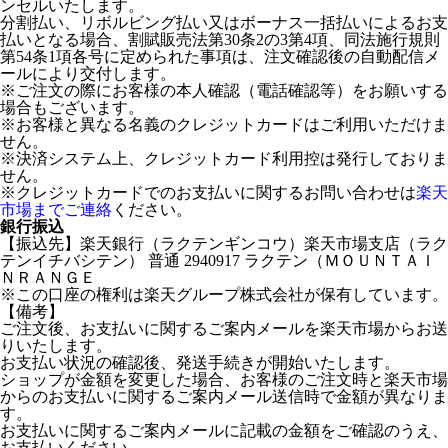
ンセルいたします。
分割払い、リボルビング払い又はボーナス一括払いによるお支
払いとなる場合、割賦販売法第30条2の3第4項、同法施行規則
第54条1項各号に定められた事項は、注文確認後の自動配信メ
ールにより交付します。
※ご注文の際にお客様の本人確認（電話確認等）をお願いする
場合もございます。
※お客様と異なる名義のクレジットカードはご利用いただけま
せん。
※決済システム上、クレジットカード利用控は発行しておりま
せん。
※クレジットカードでのお支払いに関するお問い合わせは
楽天
市場までご連絡
ください。
銀行振込
【振込先】楽天銀行（ラクテンギンコウ）楽天市場支店（ラク
テンイチバシテン） 普通 2940917 ラクテン（ＭＯＵＮＴＡＩ
ＮＲＡＮＧＥ
※この口座の権利は楽天グループ株式会社が保有しています。
【備考】
ご注文後、お支払いに関するご案内メールを楽天市場からお送
りいたします。
お支払い状況の確認後、発送手続きが開始いたします。
ショップが金額を変更した場合、お客様のご注文時と楽天市場
からのお支払いに関するご案内メール送信時で金額が異なりま
す。
お支払いに関するご案内メールに記載の金額をご確認のうえ、
お支払いください。