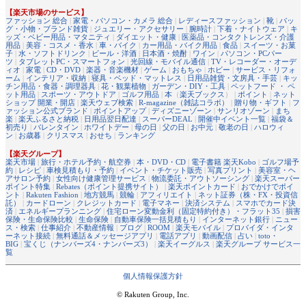
【楽天市場のサービス】
ファッション 総合
|
家電・パソコン・カメラ 総合
|
レディースファッション
|
靴
|
バッ
グ・小物・ブランド雑貨
|
ジュエリー・アクセサリー
|
腕時計
|
下着・ナイトウェア
|
キ
ッズ・ベビー用品・マタニティ
|
ダイエット・健康
|
医薬品・コンタクトレンズ・介護
用品
|
美容・コスメ・香水
|
車・バイク
|
カー用品・バイク用品
|
食品
|
スイーツ・お菓
子
|
水・ソフトドリンク
|
ビール・洋酒
|
日本酒・焼酎
|
ワイン
|
パソコン・PCパー
ツ
|
タブレットPC・スマートフォン
|
光回線・モバイル通信
|
TV・レコーダー・オーデ
ィオ
|
家電
|
CD・DVD
|
楽器・音楽機材
|
ゲーム
|
おもちゃ
|
ホビー
|
サービス・リフォ
ーム
|
インテリア・収納
|
寝具・ベッド・マットレス
|
日用品雑貨・文房具・手芸
|
キッ
チン用品・食器・調理器具
|
花・観葉植物
|
ガーデン・DIY・工具
|
ペットフード ・ ペ
ット用品
|
スポーツ・アウトドア
|
ゴルフ用品
|
本
（
楽天ブックス
） |
ポイント
|
ネット
ショップ 開業・開店
|
楽天ウェブ検索
|
R-magazine（雑誌コラボ）
|
贈り物・ギフト
|
フ
ァッション公式ブランド
|
ポイントアップ
|
ディズニーゾーン
|
サンリオゾーン
|
まち
楽
|
楽天ふるさと納税
|
日用品翌日配達
|
スーパーDEAL
|
開催中イベント一覧
|
福袋＆
初売り
|
バレンタイン
|
ホワイトデー
|
母の日
|
父の日
|
お中元
|
敬老の日
|
ハロウィ
ン
|
お歳暮
|
クリスマス
|
おせち
|
ランキング
【楽天グループ】
楽天市場
|
旅行・ホテル予約・航空券
|
本・DVD・CD
|
電子書籍 楽天Kobo
|
ゴルフ場予
約
|
レシピ
|
車検見積もり・予約
|
イベント・チケット販売
|
写真プリント
|
美容室・ヘ
アサロン予約
|
女性向け健康管理サービス
|
物流委託・アウトソーシング
|
楽天スーパー
ポイント特集
|
Rebates（ポイント提携サイト）
|
楽天ポイントカード
|
おでかけでポイ
ント
|
Rakuten Fashion
|
地方競馬
|
競輪
|
アフィリエイト
|
ネット証券（株・FX・投資信
託）
|
カードローン
|
クレジットカード
|
電子マネー
|
決済システム
|
スマホでカード決
済
|
エネルギープランニング
|
住宅ローン変動金利（固定特約付き）・フラット35
|
損害
保険・生命保険比較
|
生命保険
|
自動車保険一括見積もり
|
インターネット銀行
|
ニュー
ス・検索
|
仕事紹介
|
不動産情報
|
ブログ
|
ROOM
|
楽天モバイル
|
プロバイダ・インタ
ーネット接続
|
無料通話＆メッセージアプリ
|
電話アプリ
|
動画配信
|
占い
|
toto・
BIG
|
宝くじ（ナンバーズ4・ナンバーズ3）
|
楽天イーグルス
|
楽天グループ サービス一
覧
個人情報保護方針
© Rakuten Group, Inc.