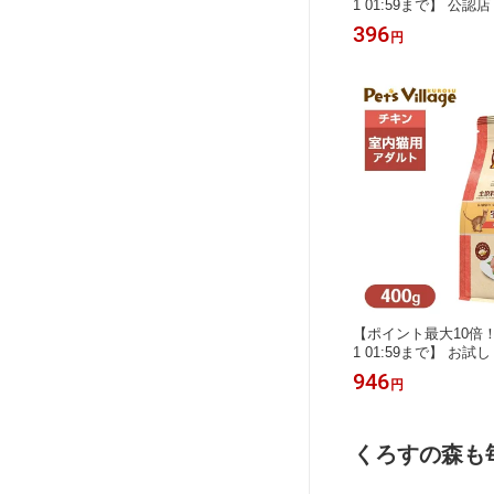
1 01:59まで】 公認
おやつ チキンフレー
396
円
チキン 4本入り
【ポイント最大10倍！8/4
1 01:59まで】 お試
トロ ナチュラル チョ
946
円
室内猫用 アダルト チキ
ん ご飯 ナチュラルチョ
L CHOICE キャット
くろすの森も