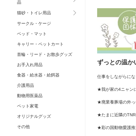
品
猫砂・トイレ用品
サークル・ケージ
ベッド・マット
キャリー・ペットカート
首輪・リード・お散歩グッズ
ずっとの温か
お手入れ用品
食器・給水器・給餌器
仕事をしながらにな
介護用品
★我が家の4ニャン
動物用医薬品
★廃業養豚場の外っ
ペット家電
★たまに近隣のTN
オリジナルグッズ
その他
★彩の国動物愛護推