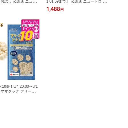
で】 お試し 公認店 ニュー
1 01:59まで】 公認店 ニュートロ キ
ル チョイス キャット
ャット デイリー ディッシュ 成猫用
1,488
円
 チキン 400g ごはん
チキン＆ツナ グルメ仕立てのざく切
チョイス NATURAL
りタイプ パウチ 35g×12個 ごはん ご
ャットフード
飯 ナチュラルチョイス NATURAL CH
OICE キャットフード
倍！8/4 20:00〜8/1
で】 ママクック フリーズド
タイプ 猫用 18g