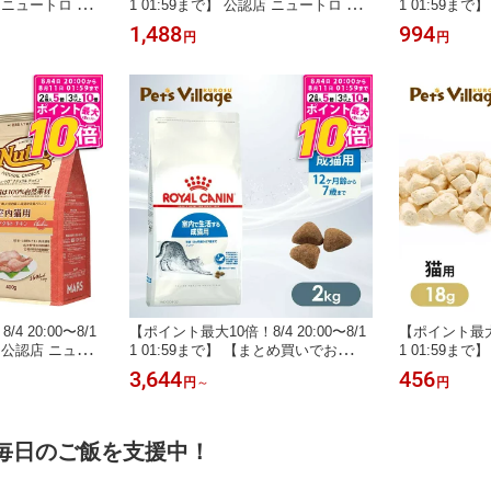
店 ニュートロ 猫
1 01:59まで】 公認店 ニュートロ キ
1 01:59ま
ク入り とろける
ャット デイリー ディッシュ 子猫用
トロ ナチュラ
1,488
994
円
円
チキン＆ツナ なめらかなムースタイ
室内猫用 キトン
プ パウチ 35g×12個 ごはん ご飯 ナチ
ご飯 ナチュラル
ュラルチョイス NATURAL CHOICE
CHOICE キ
キャットフード
 20:00〜8/1
【ポイント最大10倍！8/4 20:00〜8/1
【ポイント最大10
し 公認店 ニュー
1 01:59まで】 【まとめ買いでお
1 01:59ま
イス キャット
得！】 ロイヤルカナン FHN インドア
ライのササミ 粒
3,644
456
円
～
円
ン 400g ごは
室内で生活する成猫用 生後12ヵ月齢
イス NATURA
から7歳まで 2kg ごはん ご飯 ROYAL
フード
CANIN キャットフード 認定オンライ
ンショップ 送料無料
毎日のご飯を支援中！