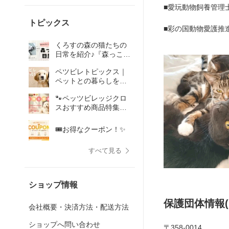
■愛玩動物飼養管理
トピックス
■彩の国動物愛護推
くろすの森の猫たちの
日常を紹介♪『森っこ日
記』
ペツビレトピックス｜
ペットとの暮らしをハ
ピネスに
🐾ペッツビレッジクロ
スおすすめ商品特集🐶
🐾✨
🎟️お得なクーポン！✨
すべて見る
ショップ情報
保護団体情報(
会社概要・決済方法・配送方法
ショップへ問い合わせ
〒358-0014