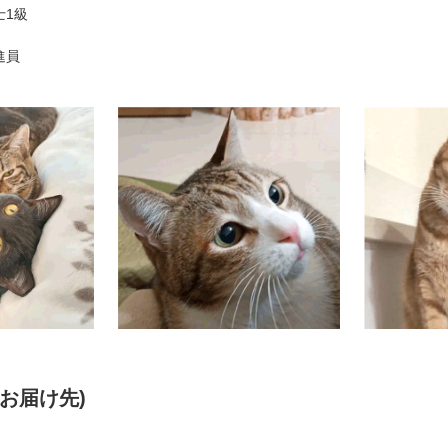
士1級
進員
お届け先)