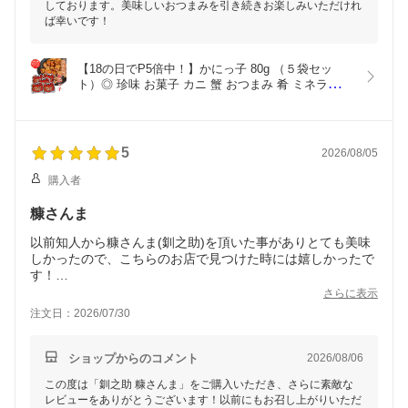
しております。美味しいおつまみを引き続きお楽しみいただけれ
ば幸いです！
【18の日でP5倍中！】かにっ子 80g （５袋セッ
ト）◎ 珍味 お菓子 カニ 蟹 おつまみ 肴 ミネラル 
カルシウム ご当地 お土産 お取り寄せ プレゼント 
ギフト 贈答 御中元 お中元 御歳暮 お歳暮
5
2026/08/05
購入者
糠さんま
以前知人から糠さんま(釧之助)を頂いた事がありとても美味
しかったので、こちらのお店で見つけた時には嬉しかったで
す！
裏説明の解凍の仕方を守り、ガスコンロのグリルオート機能
さらに表示
を使って調理。やっぱり美味しかった！
注文日：2026/07/30
ショップからのコメント
2026/08/06
この度は「釧之助 糠さんま」をご購入いただき、さらに素敵な
レビューをありがとうございます！以前にもお召し上がりいただ