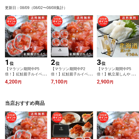
更新日
：
08/09
（08/02〜08/08集計）
1
2
3
位
位
位
【マラソン期間中P5
【マラソン期間中P2
【マラソン期間中P5
倍！】紅鮭親子ルイベ 1
倍！】紅鮭親子ルイベ 1
倍！】帆立屋しんや 真い
80g （2個セット） 送料
80g （4個セット） 送料
かそうめん （2袋セッ
4,200
7,100
2,900
円
円
円
無料 北海道 鮭ルイベ さ
無料 北海道 鮭ルイベ さ
ト） 送料無料 お刺身 冷
け サケ しゃけ シャケ い
け サケ しゃけ シャケ い
凍 イカソーメン 北海道
くら イクラ 誉食品 ご当
くら イクラ 誉食品 ご当
産 いか刺し ご当地 お土
地 お土産 お取り寄せ プ
地 お土産 お取り寄せ プ
産 お取り寄せ プレゼン
当店おすすめ商品
レゼント ギフト 贈答 御
レゼント ギフト 贈答 御
ト ギフト 贈答 御中元 お
中元 お中元 御歳暮 お歳
中元 お中元 御歳暮 お歳
中元 御歳暮 お歳暮
暮
暮