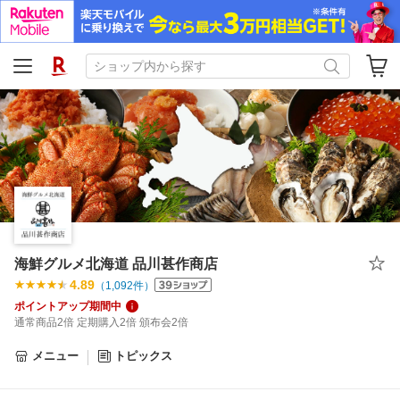
海鮮グルメ北海道 品川甚作商店
4.89
（
1,092
件）
ポイントアップ期間中
通常商品2倍 定期購入2倍 頒布会2倍
メニュー
トピックス