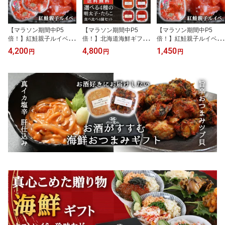
【マラソン期間中P5
【マラソン期間中P5
【マラソン期間中P5
倍！】紅鮭親子ルイベ 1
倍！】北海道海鮮ギフト
倍！】紅鮭親子ルイベ 1
80g （2個セット） 送料
5種から選べる明太子・
80g （1個） 北海道 鮭ル
4,200
4,800
1,450
円
円
円
無料 北海道 鮭ルイベ さ
たらこ食べ比べギフト4
イベ さけ サケ しゃけ シ
け サケ しゃけ シャケ い
個セット 送料無料 北海
ャケ いくら イクラ 誉食
くら イクラ 誉食品 ご当
道 鮭明太子 めんたいこ
品 ご当地 お土産 お取り
地 お土産 お取り寄せ プ
ご当地 お土産 お取り寄
寄せ プレゼント ギフト
レゼント ギフト 贈答 御
せ プレゼント ギフト 贈
贈答 御中元 お中元 御歳
中元 お中元 御歳暮 お歳
答 御中元 お中元 御歳暮
暮 お歳暮
暮
お歳暮