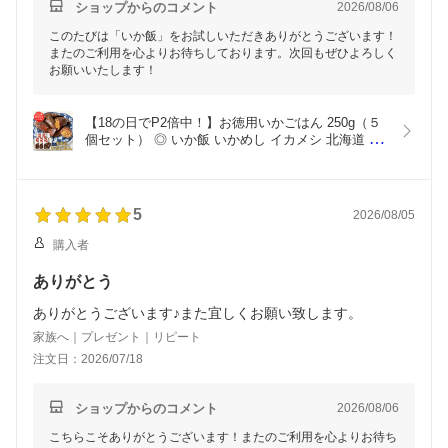
ショップからのコメント
2026/08/06
このたびは「いか飯」をお試しいただきありがとうございます！
またのご利用を心よりお待ちしております。次回もぜひよろしく
お願いいたします！
【18の日でP2倍中！】お徳用いかごはん 250g（５
個セット） ◎ いか飯 いかめし イカメシ 北海道 道
南 森町名産 人気 ご当地 お土産 お取り寄せ プレゼ
ント ギフト 贈答 御中元 お中元 御歳暮 お歳暮
5
2026/08/05
購入者
ありがとう
ありがとうございます♪また宜しくお願い致します。
家族へ｜プレゼント｜リピート
注文日：2026/07/18
ショップからのコメント
2026/08/06
こちらこそありがとうございます！またのご利用を心よりお待ち