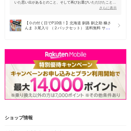
いた思い出があるとのこと、そして再びお選びいただけたこと、
大変光栄に思います。
さらに表示
丁寧に解凍しグリルで焼いていただいたとのご感想、とても嬉し
く拝読いたしました。糠さんまの旨みを存分に味わっていただけ
【０の付く日でP10倍！】北海道 釧路 釧之助 糠さ
たようで何よりです！
んま ３尾入り （２パックセット） 送料無料 サンマ 
秋刀魚 干物 せんのすけ ご当地 お土産 お取り寄せ 
またのご注文を心よりお待ちしております。次回も「やっぱり美
プレゼント ギフト 贈答 御中元 お中元 御歳暮 お歳
味しい」とお感じいただけるよう、スタッフ一同、心を込めて商
暮
品をご提供いたします！
ショップ情報