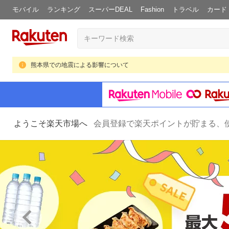
モバイル
ランキング
スーパーDEAL
Fashion
トラベル
カード
熊本県での地震による影響について
ようこそ楽天市場へ
会員登録で楽天ポイントが貯まる、