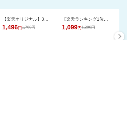
【楽天オリジナル】3つのカラー選べる、立体マスク＼約3か月使える大容量／
【楽天ランキング1位獲得！】靴下に貼れるお名前シール大容量66個 選べる3色セット
1,496
1,099
1,760円
1,280円
円
円
最大50%ポイント
この時間の注目ピックア
ップ
スーパーDEALをもっと見る