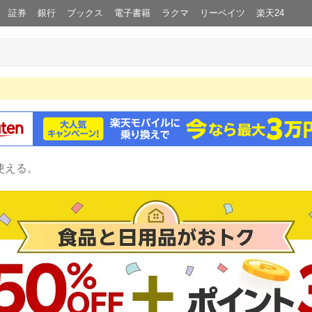
証券
銀行
ブックス
電子書籍
ラクマ
リーベイツ
楽天24
使える。