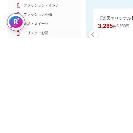
ファッション・インナー
ファッション小物
Rakuten AIで探す
食品・スイーツ
3,285
3,650円
円
ドリンク・お酒
日用雑貨・キッチン用品
コスメ・健康・医薬品
キッズ・ベビー・玩具
家電・TV・カメラ
食品と日用
PC・スマホ・通信
スポーツ・ゴルフ
車・バイク
インテリア・寝具・収納
楽天スーパーDE
ペット・花・DIY工具
サービス・リフォーム