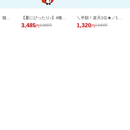
【楽天オリジナル】猫砂紙タイプ大容量＼約一か月548円／今だけお買い得セール！
【夏にぴったり♪】4種のフレーバーが楽しめる。ひんやり爽やかなサブレサンドアイス
＼半額！楽天1位★／1袋で4.5兆個の乳酸菌を配合！毎日の調子を考えた乳酸菌サプリ
3,485
1,320
3,585円
2,640円
円
円
掲載アイテム全品20%以
日用品
品がお得！
上OFF！
バック
AL