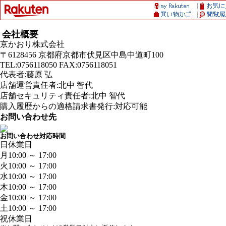
会社概要
京かおり株式会社
〒6128456 京都府京都市伏見区中島中道町100
TEL:0756118050 FAX:0756118051
代表者:藤原 弘
店舗運営責任者:北中 智代
店舗セキュリティ責任者:北中 智代
購入履歴からの適格請求書発行:対応可能
お問い合わせ先
お問い合わせ対応時間
日
休業日
月
10:00 ～ 17:00
火
10:00 ～ 17:00
水
10:00 ～ 17:00
木
10:00 ～ 17:00
金
10:00 ～ 17:00
土
10:00 ～ 17:00
祝
休業日