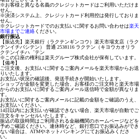
※お客様と異なる名義のクレジットカードはご利用いただけま
せん。
※決済システム上、クレジットカード利用控は発行しておりま
せん。
※クレジットカードでのお支払いに関するお問い合わせは
楽天
市場までご連絡
ください。
銀行振込
【振込先】楽天銀行（ラクテンギンコウ）楽天市場支店（ラク
テンイチバシテン） 普通 2538116 ラクテン（キヨウカオリラ
クテンイチハ゛テン
※この口座の権利は楽天グループ株式会社が保有しています。
【備考】
ご注文後、お支払いに関するご案内メールを楽天市場からお送
りいたします。
お支払い状況の確認後、発送手続きが開始いたします。
ショップが金額を変更した場合、お客様のご注文時と楽天市場
からのお支払いに関するご案内メール送信時で金額が異なりま
す。
お支払いに関するご案内メールに記載の金額をご確認のうえ、
お支払いください。
14日以内にお支払いが確認できない場合、楽天市場が自動でご
注文をキャンセルいたします。
振込の取扱時間はご利用される金融機関のホームページなどを
予めご確認ください。連休時など、銀行窓口でお振込みができ
ない場合は、ATMやネットバンキングにてお振込みくださ
い。