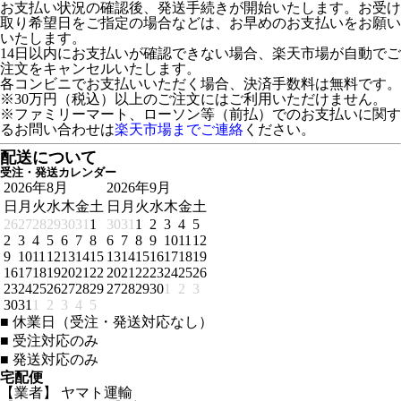
お支払い状況の確認後、発送手続きが開始いたします。お受け
取り希望日をご指定の場合などは、お早めのお支払いをお願い
いたします。
14日以内にお支払いが確認できない場合、楽天市場が自動でご
注文をキャンセルいたします。
各コンビニでお支払いいただく場合、決済手数料は無料です。
※30万円（税込）以上のご注文にはご利用いただけません。
※ファミリーマート、ローソン等（前払）でのお支払いに関す
るお問い合わせは
楽天市場までご連絡
ください。
配送について
受注・発送カレンダー
2026年8月
2026年9月
日
月
火
水
木
金
土
日
月
火
水
木
金
土
26
27
28
29
30
31
1
30
31
1
2
3
4
5
2
3
4
5
6
7
8
6
7
8
9
10
11
12
9
10
11
12
13
14
15
13
14
15
16
17
18
19
16
17
18
19
20
21
22
20
21
22
23
24
25
26
23
24
25
26
27
28
29
27
28
29
30
1
2
3
30
31
1
2
3
4
5
■
休業日（受注・発送対応なし）
■
受注対応のみ
■
発送対応のみ
宅配便
【業者】 ヤマト運輸