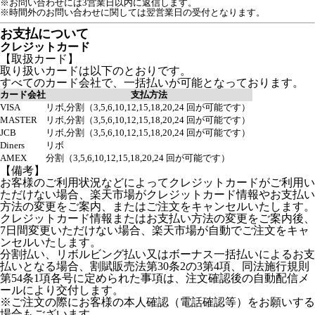
※お問い合わせには3営業日以内に返信します。
※時間外のお問い合わせに関しては翌営業日の受付となります。
お支払について
クレジットカード
【取扱カード】
取り扱いカードは以下のとおりです。
すべてのカード会社で、一括払いが可能となっております。
カード会社
支払方法
VISA
リボ,分割（3,5,6,10,12,15,18,20,24 回が可能です）
MASTER
リボ,分割（3,5,6,10,12,15,18,20,24 回が可能です）
JCB
リボ,分割（3,5,6,10,12,15,18,20,24 回が可能です）
Diners
リボ
AMEX
分割（3,5,6,10,12,15,18,20,24 回が可能です）
【備考】
お客様のご利用状況などによってクレジットカードがご利用い
ただけない場合、楽天市場がクレジットカード情報やお支払い
方法の変更をご案内、またはご注文をキャンセルいたします。
クレジットカード情報またはお支払い方法の変更をご案内後、
7日間変更いただけない場合、楽天市場が自動でご注文をキャ
ンセルいたします。
分割払い、リボルビング払い又はボーナス一括払いによるお支
払いとなる場合、割賦販売法第30条2の3第4項、同法施行規則
第54条1項各号に定められた事項は、注文確認後の自動配信メ
ールにより交付します。
※ご注文の際にお客様の本人確認（電話確認等）をお願いする
場合もございます。