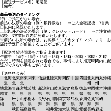
【配送サービス名】宅急便
【備考】
商品発送のタイミング
特にご指定がない場合、
前払い決済の場合（例：銀行振込） ⇒ご入金確認後、3営業
日以内に発送いたします。
上記以外の決済の場合（例：クレジットカード） ⇒ご注文確
認後、3営業日以内に発送いたします。
※前払い決済の場合は、お客様のご入金タイミングにより、お
届け予定日が前後することがございます。
【配送希望時間帯をご指定出来ます】
午前中・14時～16時・16時～18時・18時～20時・19時～21時
ただし時間を指定された場合でも、事情により指定時間内に配
達ができない事もございます。
【送料料金表】
北海
北東
南東
関東
信越
北陸
東海
関西
中国
四国
北九
南九
沖縄
道
北
北
州
州
地
北海
青森
宮城
茨城
新潟
富山
岐阜
滋賀
鳥取
徳島
福岡
熊本
沖縄
域
道
県
県
県
県
県
県
県
県
県
県
県
県
詳
岩手
山形
栃木
長野
石川
静岡
京都
島根
香川
佐賀
宮崎
細
県
県
県
県
県
県
府
県
県
県
県
秋田
福島
群馬
福井
愛知
大阪
岡山
愛媛
長崎
鹿児