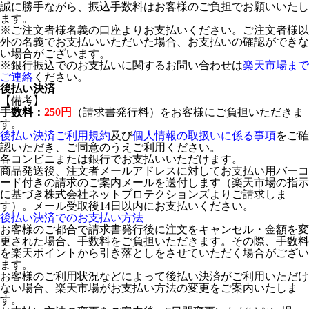
誠に勝手ながら、振込手数料はお客様のご負担でお願いいたし
ます。
※ご注文者様名義の口座よりお支払いください。ご注文者様以
外の名義でお支払いいただいた場合、お支払いの確認ができな
い場合がございます。
※銀行振込でのお支払いに関するお問い合わせは
楽天市場まで
ご連絡
ください。
後払い決済
【備考】
手数料：
250円
（請求書発行料）をお客様にご負担いただきま
す。
後払い決済ご利用規約
及び
個人情報の取扱いに係る事項
をご確
認いただき、ご同意のうえご利用ください。
各コンビニまたは銀行でお支払いいただけます。
商品発送後、注文者メールアドレスに対してお支払い用バーコ
ード付きの請求のご案内メールを送付します（楽天市場の指示
に基づき株式会社ネットプロテクションズよりご請求しま
す）。メール受取後14日以内にお支払いください。
後払い決済でのお支払い方法
お客様のご都合で請求書発行後に注文をキャンセル・金額を変
更された場合、手数料をご負担いただきます。その際、手数料
を楽天ポイントから引き落としをさせていただく場合がござい
ます。
お客様のご利用状況などによって後払い決済がご利用いただけ
ない場合、楽天市場がお支払い方法の変更をご案内いたしま
す。