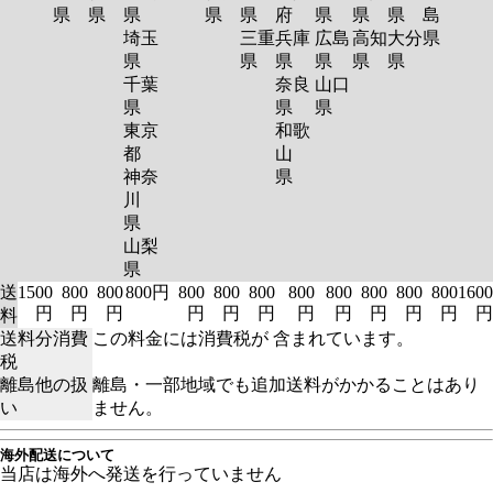
県
県
県
県
県
府
県
県
県
島
埼玉
三重
兵庫
広島
高知
大分
県
県
県
県
県
県
県
千葉
奈良
山口
県
県
県
東京
和歌
都
山
神奈
県
川
県
山梨
県
送
1500
800
800
800円
800
800
800
800
800
800
800
800
1600
円
円
円
円
円
円
円
円
円
円
円
円
料
送料分消費
この料金には消費税が 含まれています。
税
離島他の扱
離島・一部地域でも追加送料がかかることはあり
い
ません。
海外配送について
当店は海外へ発送を行っていません