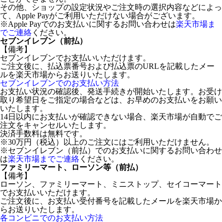
その他、ショップの設定状況やご注文時の選択内容などによっ
て、Apple Payがご利用いただけない場合がございます。
※Apple Payでのお支払いに関するお問い合わせは
楽天市場ま
でご連絡
ください。
セブンイレブン（前払）
【備考】
セブンイレブンでお支払いいただけます。
ご注文後に、払込票番号および払込票のURLを記載したメー
ルを楽天市場からお送りいたします。
セブンイレブンでのお支払い方法
お支払い状況の確認後、発送手続きが開始いたします。お受け
取り希望日をご指定の場合などは、お早めのお支払いをお願い
いたします。
14日以内にお支払いが確認できない場合、楽天市場が自動でご
注文をキャンセルいたします。
決済手数料は無料です。
※30万円（税込）以上のご注文にはご利用いただけません。
※セブンイレブン（前払）でのお支払いに関するお問い合わせ
は
楽天市場までご連絡
ください。
ファミリーマート、ローソン等（前払）
【備考】
ローソン、ファミリーマート、ミニストップ、セイコーマート
でお支払いいただけます。
ご注文後に、お支払い受付番号を記載したメールを楽天市場か
らお送りいたします。
各コンビニでのお支払い方法