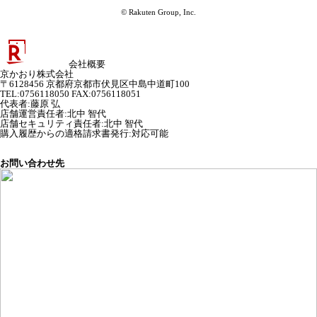
© Rakuten Group, Inc.
会社概要
京かおり株式会社
〒6128456 京都府京都市伏見区中島中道町100
TEL:0756118050 FAX:0756118051
代表者
:
藤原 弘
店舗運営責任者
:
北中 智代
店舗セキュリティ責任者
:
北中 智代
購入履歴からの適格請求書発行:対応可能
お問い合わせ先