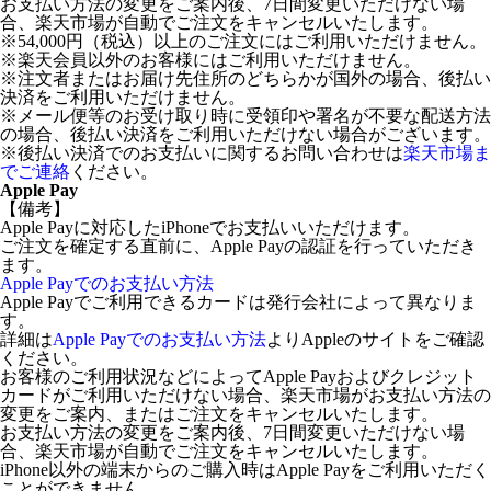
お支払い方法の変更をご案内後、7日間変更いただけない場
合、楽天市場が自動でご注文をキャンセルいたします。
※54,000円（税込）以上のご注文にはご利用いただけません。
※楽天会員以外のお客様にはご利用いただけません。
※注文者またはお届け先住所のどちらかが国外の場合、後払い
決済をご利用いただけません。
※メール便等のお受け取り時に受領印や署名が不要な配送方法
の場合、後払い決済をご利用いただけない場合がございます。
※後払い決済でのお支払いに関するお問い合わせは
楽天市場ま
でご連絡
ください。
Apple Pay
【備考】
Apple Payに対応したiPhoneでお支払いいただけます。
ご注文を確定する直前に、Apple Payの認証を行っていただき
ます。
Apple Payでのお支払い方法
Apple Payでご利用できるカードは発行会社によって異なりま
す。
詳細は
Apple Payでのお支払い方法
よりAppleのサイトをご確認
ください。
お客様のご利用状況などによってApple Payおよびクレジット
カードがご利用いただけない場合、楽天市場がお支払い方法の
変更をご案内、またはご注文をキャンセルいたします。
お支払い方法の変更をご案内後、7日間変更いただけない場
合、楽天市場が自動でご注文をキャンセルいたします。
iPhone以外の端末からのご購入時はApple Payをご利用いただく
ことができません。