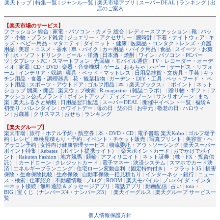
楽天トップ
|
特集一覧
|
ジャンル一覧
|
楽天市場アプリ
|
スーパーDEAL
|
ランキング
|
出
店のご案内
【楽天市場のサービス】
ファッション 総合
|
家電・パソコン・カメラ 総合
|
レディースファッション
|
靴
|
バッ
グ・小物・ブランド雑貨
|
ジュエリー・アクセサリー
|
腕時計
|
下着・ナイトウェア
|
キ
ッズ・ベビー用品・マタニティ
|
ダイエット・健康
|
医薬品・コンタクトレンズ・介護
用品
|
美容・コスメ・香水
|
車・バイク
|
カー用品・バイク用品
|
食品
|
スイーツ・お菓
子
|
水・ソフトドリンク
|
ビール・洋酒
|
日本酒・焼酎
|
ワイン
|
パソコン・PCパー
ツ
|
タブレットPC・スマートフォン
|
光回線・モバイル通信
|
TV・レコーダー・オーデ
ィオ
|
家電
|
CD・DVD
|
楽器・音楽機材
|
ゲーム
|
おもちゃ
|
ホビー
|
サービス・リフォ
ーム
|
インテリア・収納
|
寝具・ベッド・マットレス
|
日用品雑貨・文房具・手芸
|
キッ
チン用品・食器・調理器具
|
花・観葉植物
|
ガーデン・DIY・工具
|
ペットフード ・ ペ
ット用品
|
スポーツ・アウトドア
|
ゴルフ用品
|
本
（
楽天ブックス
） |
ポイント
|
ネット
ショップ 開業・開店
|
楽天ウェブ検索
|
R-magazine（雑誌コラボ）
|
贈り物・ギフト
|
フ
ァッション公式ブランド
|
ポイントアップ
|
ディズニーゾーン
|
サンリオゾーン
|
まち
楽
|
楽天ふるさと納税
|
日用品翌日配達
|
スーパーDEAL
|
開催中イベント一覧
|
福袋＆
初売り
|
バレンタイン
|
ホワイトデー
|
母の日
|
父の日
|
お中元
|
敬老の日
|
ハロウィ
ン
|
お歳暮
|
クリスマス
|
おせち
|
ランキング
【楽天グループ】
楽天市場
|
旅行・ホテル予約・航空券
|
本・DVD・CD
|
電子書籍 楽天Kobo
|
ゴルフ場予
約
|
レシピ
|
車検見積もり・予約
|
イベント・チケット販売
|
写真プリント
|
美容室・ヘ
アサロン予約
|
女性向け健康管理サービス
|
物流委託・アウトソーシング
|
楽天スーパー
ポイント特集
|
Rebates（ポイント提携サイト）
|
楽天ポイントカード
|
おでかけでポイ
ント
|
Rakuten Fashion
|
地方競馬
|
競輪
|
アフィリエイト
|
ネット証券（株・FX・投資信
託）
|
カードローン
|
クレジットカード
|
電子マネー
|
決済システム
|
スマホでカード決
済
|
エネルギープランニング
|
住宅ローン変動金利（固定特約付き）・フラット35
|
損害
保険・生命保険比較
|
生命保険
|
自動車保険一括見積もり
|
インターネット銀行
|
ニュー
ス・検索
|
仕事紹介
|
不動産情報
|
ブログ
|
ROOM
|
楽天モバイル
|
プロバイダ・インタ
ーネット接続
|
無料通話＆メッセージアプリ
|
電話アプリ
|
動画配信
|
占い
|
toto・
BIG
|
宝くじ（ナンバーズ4・ナンバーズ3）
|
楽天イーグルス
|
楽天グループ サービス一
覧
個人情報保護方針