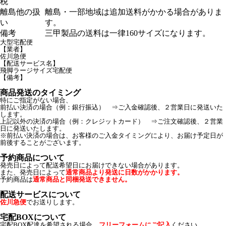
税
離島他の扱
離島・一部地域は追加送料がかかる場合がありま
い
す。
備考
三甲製品の送料は一律160サイズになります。
大型宅配便
【業者】
佐川急便
【配送サービス名】
飛脚ラージサイズ宅配便
【備考】
商品発送のタイミング
特にご指定がない場合、
前払い決済の場合（例：銀行振込） ⇒ご入金確認後、２営業日に発送いた
します。
上記以外の決済の場合（例：クレジットカード） ⇒ご注文確認後、２営業
日に発送いたします。
※前払い決済の場合は、お客様のご入金タイミングにより、お届け予定日が
前後することがございます。
予約商品について
発売日によって配送希望日にお届けできない場合があります。
また、発売日によって
通常商品より発送に日数がかかります。
予約商品は
通常商品と同梱発送できません。
配送サービスについて
佐川急便
でお送りします。
宅配BOXについて
宅配BOX配達を希望される場合、
フリーフォームにご記入
ください。