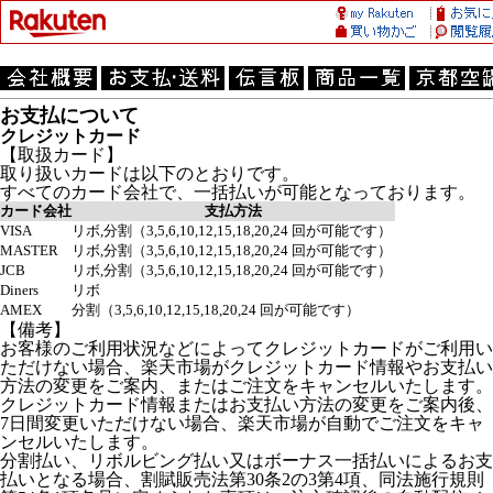
お支払について
クレジットカード
【取扱カード】
取り扱いカードは以下のとおりです。
すべてのカード会社で、一括払いが可能となっております。
カード会社
支払方法
VISA
リボ,分割（3,5,6,10,12,15,18,20,24 回が可能です）
MASTER
リボ,分割（3,5,6,10,12,15,18,20,24 回が可能です）
JCB
リボ,分割（3,5,6,10,12,15,18,20,24 回が可能です）
Diners
リボ
AMEX
分割（3,5,6,10,12,15,18,20,24 回が可能です）
【備考】
お客様のご利用状況などによってクレジットカードがご利用い
ただけない場合、楽天市場がクレジットカード情報やお支払い
方法の変更をご案内、またはご注文をキャンセルいたします。
クレジットカード情報またはお支払い方法の変更をご案内後、
7日間変更いただけない場合、楽天市場が自動でご注文をキャ
ンセルいたします。
分割払い、リボルビング払い又はボーナス一括払いによるお支
払いとなる場合、割賦販売法第30条2の3第4項、同法施行規則