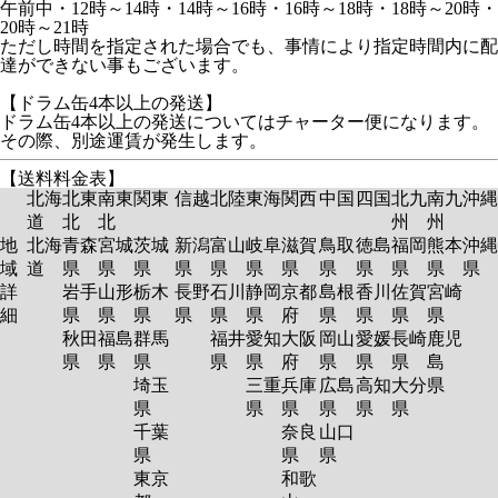
午前中・12時～14時・14時～16時・16時～18時・18時～20時・
20時～21時
ただし時間を指定された場合でも、事情により指定時間内に配
達ができない事もございます。
【ドラム缶4本以上の発送】
ドラム缶4本以上の発送についてはチャーター便になります。
その際、別途運賃が発生します。
【送料料金表】
北海
北東
南東
関東
信越
北陸
東海
関西
中国
四国
北九
南九
沖縄
道
北
北
州
州
地
北海
青森
宮城
茨城
新潟
富山
岐阜
滋賀
鳥取
徳島
福岡
熊本
沖縄
域
道
県
県
県
県
県
県
県
県
県
県
県
県
詳
岩手
山形
栃木
長野
石川
静岡
京都
島根
香川
佐賀
宮崎
細
県
県
県
県
県
県
府
県
県
県
県
秋田
福島
群馬
福井
愛知
大阪
岡山
愛媛
長崎
鹿児
県
県
県
県
県
府
県
県
県
島
埼玉
三重
兵庫
広島
高知
大分
県
県
県
県
県
県
県
千葉
奈良
山口
県
県
県
東京
和歌