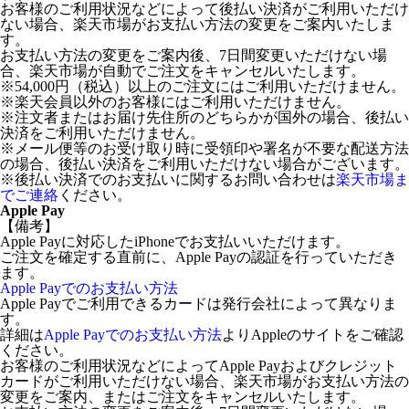
お客様のご利用状況などによって後払い決済がご利用いただけ
ない場合、楽天市場がお支払い方法の変更をご案内いたしま
す。
お支払い方法の変更をご案内後、7日間変更いただけない場
合、楽天市場が自動でご注文をキャンセルいたします。
※54,000円（税込）以上のご注文にはご利用いただけません。
※楽天会員以外のお客様にはご利用いただけません。
※注文者またはお届け先住所のどちらかが国外の場合、後払い
決済をご利用いただけません。
※メール便等のお受け取り時に受領印や署名が不要な配送方法
の場合、後払い決済をご利用いただけない場合がございます。
※後払い決済でのお支払いに関するお問い合わせは
楽天市場ま
でご連絡
ください。
Apple Pay
【備考】
Apple Payに対応したiPhoneでお支払いいただけます。
ご注文を確定する直前に、Apple Payの認証を行っていただき
ます。
Apple Payでのお支払い方法
Apple Payでご利用できるカードは発行会社によって異なりま
す。
詳細は
Apple Payでのお支払い方法
よりAppleのサイトをご確認
ください。
お客様のご利用状況などによってApple Payおよびクレジット
カードがご利用いただけない場合、楽天市場がお支払い方法の
変更をご案内、またはご注文をキャンセルいたします。