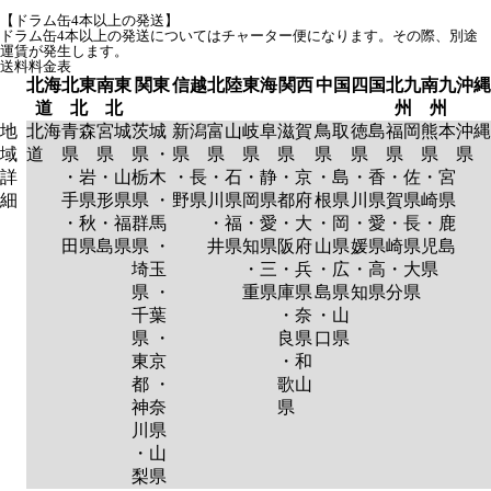
【ドラム缶4本以上の発送】
ドラム缶4本以上の発送についてはチャーター便になります。その際、別途
運賃が発生します。
送料料金表
北海
北東
南東
関東
信越
北陸
東海
関西
中国
四国
北九
南九
沖縄
道
北
北
州
州
地
北海
青森
宮城
茨城
新潟
富山
岐阜
滋賀
鳥取
徳島
福岡
熊本
沖縄
域
道
県
県
県 ・
県
県
県
県
県
県
県
県
県
詳
・岩
・山
栃木
・長
・石
・静
・京
・島
・香
・佐
・宮
細
手県
形県
県 ・
野県
川県
岡県
都府
根県
川県
賀県
崎県
・秋
・福
群馬
・福
・愛
・大
・岡
・愛
・長
・鹿
田県
島県
県 ・
井県
知県
阪府
山県
媛県
崎県
児島
埼玉
・三
・兵
・広
・高
・大
県
県 ・
重県
庫県
島県
知県
分県
千葉
・奈
・山
県 ・
良県
口県
東京
・和
都 ・
歌山
神奈
県
川県
・山
梨県