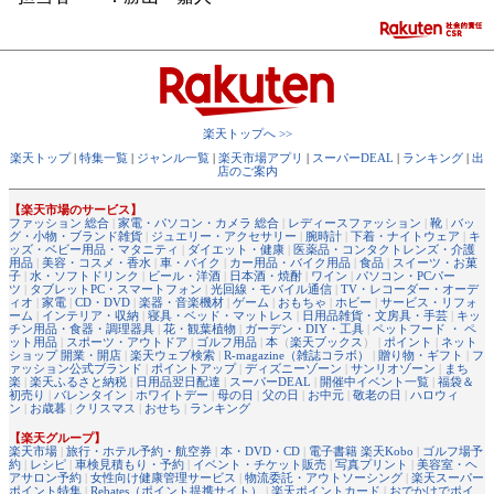
楽天トップへ >>
楽天トップ
|
特集一覧
|
ジャンル一覧
|
楽天市場アプリ
|
スーパーDEAL
|
ランキング
|
出
店のご案内
【楽天市場のサービス】
ファッション 総合
|
家電・パソコン・カメラ 総合
|
レディースファッション
|
靴
|
バッ
グ・小物・ブランド雑貨
|
ジュエリー・アクセサリー
|
腕時計
|
下着・ナイトウェア
|
キ
ッズ・ベビー用品・マタニティ
|
ダイエット・健康
|
医薬品・コンタクトレンズ・介護
用品
|
美容・コスメ・香水
|
車・バイク
|
カー用品・バイク用品
|
食品
|
スイーツ・お菓
子
|
水・ソフトドリンク
|
ビール・洋酒
|
日本酒・焼酎
|
ワイン
|
パソコン・PCパー
ツ
|
タブレットPC・スマートフォン
|
光回線・モバイル通信
|
TV・レコーダー・オーデ
ィオ
|
家電
|
CD・DVD
|
楽器・音楽機材
|
ゲーム
|
おもちゃ
|
ホビー
|
サービス・リフォ
ーム
|
インテリア・収納
|
寝具・ベッド・マットレス
|
日用品雑貨・文房具・手芸
|
キッ
チン用品・食器・調理器具
|
花・観葉植物
|
ガーデン・DIY・工具
|
ペットフード ・ ペ
ット用品
|
スポーツ・アウトドア
|
ゴルフ用品
|
本
（
楽天ブックス
） |
ポイント
|
ネット
ショップ 開業・開店
|
楽天ウェブ検索
|
R-magazine（雑誌コラボ）
|
贈り物・ギフト
|
フ
ァッション公式ブランド
|
ポイントアップ
|
ディズニーゾーン
|
サンリオゾーン
|
まち
楽
|
楽天ふるさと納税
|
日用品翌日配達
|
スーパーDEAL
|
開催中イベント一覧
|
福袋＆
初売り
|
バレンタイン
|
ホワイトデー
|
母の日
|
父の日
|
お中元
|
敬老の日
|
ハロウィ
ン
|
お歳暮
|
クリスマス
|
おせち
|
ランキング
【楽天グループ】
楽天市場
|
旅行・ホテル予約・航空券
|
本・DVD・CD
|
電子書籍 楽天Kobo
|
ゴルフ場予
約
|
レシピ
|
車検見積もり・予約
|
イベント・チケット販売
|
写真プリント
|
美容室・ヘ
アサロン予約
|
女性向け健康管理サービス
|
物流委託・アウトソーシング
|
楽天スーパー
ポイント特集
|
Rebates（ポイント提携サイト）
|
楽天ポイントカード
|
おでかけでポイ