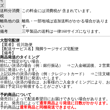
イ
ズ
送料分消費
この料金には消費税が 含まれています。
税
離島他の扱
離島・一部地域は追加送料がかかる場合がありま
い
す。
備考
三甲製品の送料は一律160サイズになります。
大型宅配便
【業者】 佐川急便
【配送サービス名】飛脚ラージサイズ宅配便
【備考】
商品発送のタイミング
特にご指定がない場合、
前払い決済の場合（例：銀行振込） ⇒ご入金確認後、２営業
日に発送いたします。
上記以外の決済の場合（例：クレジットカード） ⇒ご注文確
認後、２営業日に発送いたします。
※前払い決済の場合は、お客様のご入金タイミングにより、お
届け予定日が前後することがございます。
予約商品について
発売日によって配送希望日にお届けできない場合があります。
また、発売日によって
通常商品より発送に日数がかかります。
予約商品は
通常商品と同梱発送できません。