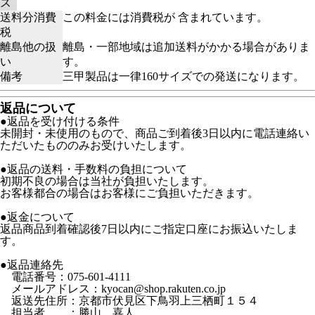
ズ
送料分消費
この料金には消費税が 含まれています。
税
離島他の扱
離島・一部地域は追加送料がかかる場合がありま
い
す。
備考
三甲製品は一律160サイズでの発送になります。
返品について
●返品を受け付ける条件
未開封・未使用のもので、商品ご到着後3日以内に電話連絡い
ただいたもののみお受けいたします。
●返品の送料・手数料の負担について
初期不良の場合は当社が負担いたします。
お客様都合の場合はお客様にご負担いただきます。
●返金について
返品商品到着確認後7日以内にご指定口座にお振込いたしま
す。
●返品連絡先
電話番号：075-601-4111
メールアドレス：kyocan@shop.rakuten.co.jp
返送先住所：京都市伏見区下鳥羽上三栖町１５４
担当者 ：勝山 嘉人