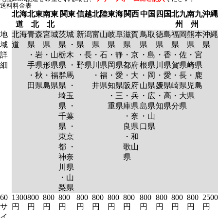
送料料金表
北海
北東
南東
関東
信越
北陸
東海
関西
中国
四国
北九
南九
沖縄
道
北
北
州
州
地
北海
青森
宮城
茨城
新潟
富山
岐阜
滋賀
鳥取
徳島
福岡
熊本
沖縄
域
道
県
県
県 ・
県
県
県
県
県
県
県
県
県
詳
・岩
・山
栃木
・長
・石
・静
・京
・島
・香
・佐
・宮
細
手県
形県
県 ・
野県
川県
岡県
都府
根県
川県
賀県
崎県
・秋
・福
群馬
・福
・愛
・大
・岡
・愛
・長
・鹿
田県
島県
県 ・
井県
知県
阪府
山県
媛県
崎県
児島
埼玉
・三
・兵
・広
・高
・大
県
県 ・
重県
庫県
島県
知県
分県
千葉
・奈
・山
県 ・
良県
口県
東京
・和
都 ・
歌山
神奈
県
川県
・山
梨県
60
1300
800
800
800
800
800
800
800
800
800
800
800
2500
サ
円
円
円
円
円
円
円
円
円
円
円
円
円
イ