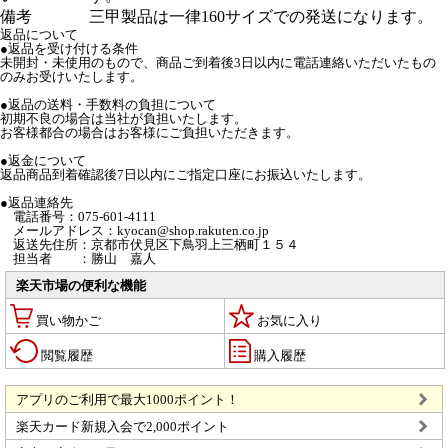
備考
三甲製品は一律160サイズでの発送になります。
返品について
●返品を受け付ける条件
未開封・未使用のもので、商品ご到着後3日以内に電話連絡いただいたもの
のみお受けいたします。
●返品の送料・手数料の負担について
初期不良の場合は当社が負担いたします。
お客様都合の場合はお客様にご負担いただきます。
●返金について
返品商品到着確認後7日以内にご指定口座にお振込いたします。
●返品連絡先
電話番号：075-601-4111
メールアドレス：kyocan@shop.rakuten.co.jp
返送先住所：京都市伏見区下鳥羽上三栖町１５４
担当者 ：勝山 嘉人
楽天市場の便利な機能
買い物かご
お気に入り
閲覧履歴
購入履歴
アプリのご利用で最大1000ポイント！
楽天カード新規入会で2,000ポイント