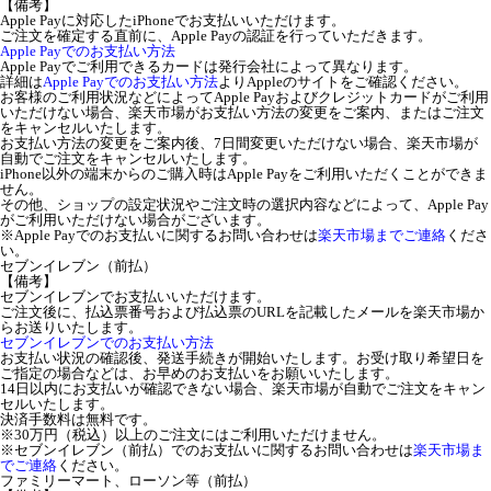
【備考】
Apple Payに対応したiPhoneでお支払いいただけます。
ご注文を確定する直前に、Apple Payの認証を行っていただきます。
Apple Payでのお支払い方法
Apple Payでご利用できるカードは発行会社によって異なります。
詳細は
Apple Payでのお支払い方法
よりAppleのサイトをご確認ください。
お客様のご利用状況などによってApple Payおよびクレジットカードがご利用
いただけない場合、楽天市場がお支払い方法の変更をご案内、またはご注文
をキャンセルいたします。
お支払い方法の変更をご案内後、7日間変更いただけない場合、楽天市場が
自動でご注文をキャンセルいたします。
iPhone以外の端末からのご購入時はApple Payをご利用いただくことができま
せん。
その他、ショップの設定状況やご注文時の選択内容などによって、Apple Pay
がご利用いただけない場合がございます。
※Apple Payでのお支払いに関するお問い合わせは
楽天市場までご連絡
くださ
い。
セブンイレブン（前払）
【備考】
セブンイレブンでお支払いいただけます。
ご注文後に、払込票番号および払込票のURLを記載したメールを楽天市場か
らお送りいたします。
セブンイレブンでのお支払い方法
お支払い状況の確認後、発送手続きが開始いたします。お受け取り希望日を
ご指定の場合などは、お早めのお支払いをお願いいたします。
14日以内にお支払いが確認できない場合、楽天市場が自動でご注文をキャン
セルいたします。
決済手数料は無料です。
※30万円（税込）以上のご注文にはご利用いただけません。
※セブンイレブン（前払）でのお支払いに関するお問い合わせは
楽天市場ま
でご連絡
ください。
ファミリーマート、ローソン等（前払）