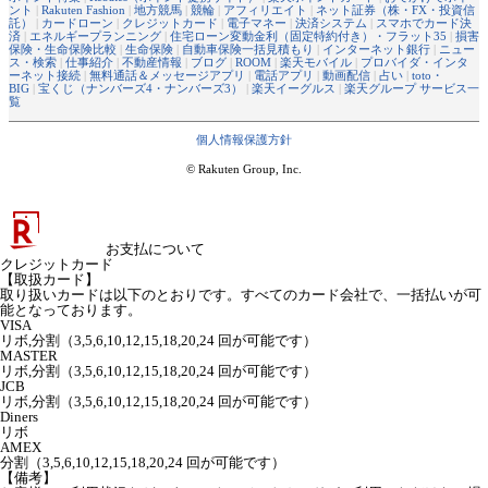
ント
|
Rakuten Fashion
|
地方競馬
|
競輪
|
アフィリエイト
|
ネット証券（株・FX・投資信
託）
|
カードローン
|
クレジットカード
|
電子マネー
|
決済システム
|
スマホでカード決
済
|
エネルギープランニング
|
住宅ローン変動金利（固定特約付き）・フラット35
|
損害
保険・生命保険比較
|
生命保険
|
自動車保険一括見積もり
|
インターネット銀行
|
ニュー
ス・検索
|
仕事紹介
|
不動産情報
|
ブログ
|
ROOM
|
楽天モバイル
|
プロバイダ・インタ
ーネット接続
|
無料通話＆メッセージアプリ
|
電話アプリ
|
動画配信
|
占い
|
toto・
BIG
|
宝くじ（ナンバーズ4・ナンバーズ3）
|
楽天イーグルス
|
楽天グループ サービス一
覧
個人情報保護方針
© Rakuten Group, Inc.
お支払について
クレジットカード
【取扱カード】
取り扱いカードは以下のとおりです。すべてのカード会社で、一括払いが可
能となっております。
VISA
リボ,分割（3,5,6,10,12,15,18,20,24 回が可能です）
MASTER
リボ,分割（3,5,6,10,12,15,18,20,24 回が可能です）
JCB
リボ,分割（3,5,6,10,12,15,18,20,24 回が可能です）
Diners
リボ
AMEX
分割（3,5,6,10,12,15,18,20,24 回が可能です）
【備考】