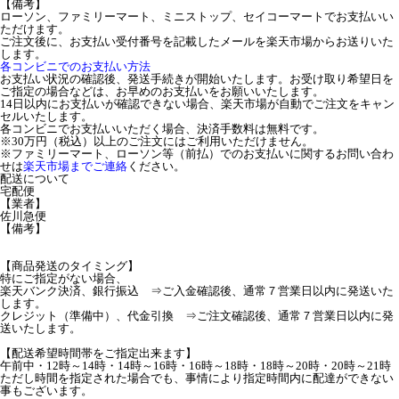
【備考】
ローソン、ファミリーマート、ミニストップ、セイコーマートでお支払いい
ただけます。
ご注文後に、お支払い受付番号を記載したメールを楽天市場からお送りいた
します。
各コンビニでのお支払い方法
お支払い状況の確認後、発送手続きが開始いたします。お受け取り希望日を
ご指定の場合などは、お早めのお支払いをお願いいたします。
14日以内にお支払いが確認できない場合、楽天市場が自動でご注文をキャン
セルいたします。
各コンビニでお支払いいただく場合、決済手数料は無料です。
※30万円（税込）以上のご注文にはご利用いただけません。
※ファミリーマート、ローソン等（前払）でのお支払いに関するお問い合わ
せは
楽天市場までご連絡
ください。
配送について
宅配便
【業者】
佐川急便
【備考】
【商品発送のタイミング】
特にご指定がない場合、
楽天バンク決済、銀行振込 ⇒ご入金確認後、通常７営業日以内に発送いた
します。
クレジット（準備中）、代金引換 ⇒ご注文確認後、通常７営業日以内に発
送いたします。
【配送希望時間帯をご指定出来ます】
午前中・12時～14時・14時～16時・16時～18時・18時～20時・20時～21時
ただし時間を指定された場合でも、事情により指定時間内に配達ができない
事もございます。