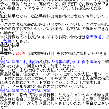
予めご確認ください。連休時など、銀行窓口でお振込みができ
ない場合は、ATMやネットバンキングにてお振込みくださ
い。
誠に勝手ながら、振込手数料はお客様のご負担でお願いいたし
ます。
※ご注文者様名義の口座よりお支払いください。ご注文者様以
外の名義でお支払いいただいた場合、お支払いの確認ができな
い場合がございます。
※銀行振込でのお支払いに関するお問い合わせは
楽天市場まで
ご連絡
ください。
後払い決済
【備考】
手数料：
250円
（請求書発行料）をお客様にご負担いただきま
す。
後払い決済ご利用規約
及び
個人情報の取扱いに係る事項
をご確
認いただき、ご同意のうえご利用ください。
各コンビニまたは銀行でお支払いいただけます。
商品発送後、注文者メールアドレスに対してお支払い用バーコ
ード付きの請求のご案内メールを送付します（楽天市場の指示
に基づき株式会社ネットプロテクションズよりご請求しま
す）。メール受取後14日以内にお支払いください。
後払い決済でのお支払い方法
お客様のご都合で請求書発行後に注文をキャンセル・金額を変
更された場合、手数料をご負担いただきます。その際、手数料
を楽天ポイントから引き落としをさせていただく場合がござい
ます。