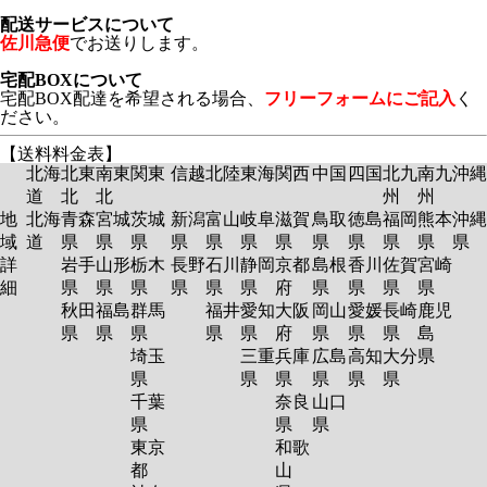
配送サービスについて
佐川急便
でお送りします。
宅配BOXについて
宅配BOX配達を希望される場合、
フリーフォームにご記入
く
ださい。
【送料料金表】
北海
北東
南東
関東
信越
北陸
東海
関西
中国
四国
北九
南九
沖縄
道
北
北
州
州
地
北海
青森
宮城
茨城
新潟
富山
岐阜
滋賀
鳥取
徳島
福岡
熊本
沖縄
域
道
県
県
県
県
県
県
県
県
県
県
県
県
詳
岩手
山形
栃木
長野
石川
静岡
京都
島根
香川
佐賀
宮崎
細
県
県
県
県
県
県
府
県
県
県
県
秋田
福島
群馬
福井
愛知
大阪
岡山
愛媛
長崎
鹿児
県
県
県
県
県
府
県
県
県
島
埼玉
三重
兵庫
広島
高知
大分
県
県
県
県
県
県
県
千葉
奈良
山口
県
県
県
東京
和歌
都
山