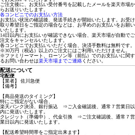
ご注文後に、お支払い受付番号を記載したメールを楽天市場か
らお送りいたします。
各コンビニでのお支払い方法
お支払い状況の確認後、発送手続きが開始いたします。お受け
取り希望日をご指定の場合などは、お早めのお支払いをお願い
いたします。
14日以内にお支払いが確認できない場合、楽天市場が自動でご
注文をキャンセルいたします。
各コンビニでお支払いいただく場合、決済手数料は無料です。
※30万円（税込）以上のご注文にはご利用いただけません。
※ファミリーマート、ローソン等（前払）でのお支払いに関す
るお問い合わせは
楽天市場までご連絡
ください。
配送について
宅配便
【業者】 佐川急便
【備考】
【商品発送のタイミング】
特にご指定がない場合、
楽天バンク決済、銀行振込 ⇒ご入金確認後、通常７営業日以
内に発送いたします。
クレジット（準備中）、代金引換 ⇒ご注文確認後、通常７営
業日以内に発送いたします。
【配送希望時間帯をご指定出来ます】