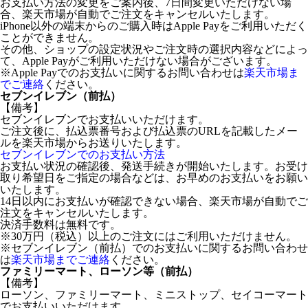
お支払い方法の変更をご案内後、7日間変更いただけない場
合、楽天市場が自動でご注文をキャンセルいたします。
iPhone以外の端末からのご購入時はApple Payをご利用いただく
ことができません。
その他、ショップの設定状況やご注文時の選択内容などによっ
て、Apple Payがご利用いただけない場合がございます。
※Apple Payでのお支払いに関するお問い合わせは
楽天市場ま
でご連絡
ください。
セブンイレブン（前払）
【備考】
セブンイレブンでお支払いいただけます。
ご注文後に、払込票番号および払込票のURLを記載したメー
ルを楽天市場からお送りいたします。
セブンイレブンでのお支払い方法
お支払い状況の確認後、発送手続きが開始いたします。お受け
取り希望日をご指定の場合などは、お早めのお支払いをお願い
いたします。
14日以内にお支払いが確認できない場合、楽天市場が自動でご
注文をキャンセルいたします。
決済手数料は無料です。
※30万円（税込）以上のご注文にはご利用いただけません。
※セブンイレブン（前払）でのお支払いに関するお問い合わせ
は
楽天市場までご連絡
ください。
ファミリーマート、ローソン等（前払）
【備考】
ローソン、ファミリーマート、ミニストップ、セイコーマート
でお支払いいただけます。