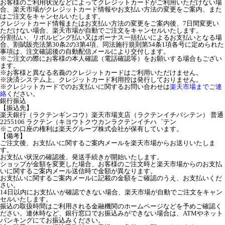
お客様のご利用状況などによってクレジットカードがご利用いただけない場
合、楽天市場がクレジットカード情報やお支払い方法の変更をご案内、また
はご注文をキャンセルいたします。
クレジットカード情報またはお支払い方法の変更をご案内後、7日間変更い
ただけない場合、楽天市場が自動でご注文をキャンセルいたします。
分割払い、リボルビング払い又はボーナス一括払いによるお支払いとなる場
合、割賦販売法第30条2の3第4項、同法施行規則第54条1項各号に定められた
事項は、注文確認後の自動配信メールにより交付します。
※ご注文の際にお客様の本人確認（電話確認等）をお願いする場合もござい
ます。
※お客様と異なる名義のクレジットカードはご利用いただけません。
※決済システム上、クレジットカード利用控は発行しておりません。
※クレジットカードでのお支払いに関するお問い合わせは
楽天市場までご連
絡
ください。
銀行振込
【振込先】
楽天銀行（ラクテンギンコウ）楽天市場支店（ラクテンイチバシテン） 普通
2255106 ラクテン（キヨウトクウカンラクテンイチハ゛テン
※この口座の権利は楽天グループ株式会社が保有しています。
【備考】
ご注文後、お支払いに関するご案内メールを楽天市場からお送りいたしま
す。
お支払い状況の確認後、発送手続きが開始いたします。
ショップが金額を変更した場合、お客様のご注文時と楽天市場からのお支払
いに関するご案内メール送信時で金額が異なります。
お支払いに関するご案内メールに記載の金額をご確認のうえ、お支払いくだ
さい。
14日以内にお支払いが確認できない場合、楽天市場が自動でご注文をキャン
セルいたします。
振込の取扱時間はご利用される金融機関のホームページなどを予めご確認く
ださい。連休時など、銀行窓口でお振込みができない場合は、ATMやネット
バンキングにてお振込みください。