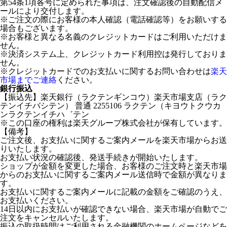
第54条1項各号に定められた事項は、注文確認後の自動配信メ
ールにより交付します。
※ご注文の際にお客様の本人確認（電話確認等）をお願いする
場合もございます。
※お客様と異なる名義のクレジットカードはご利用いただけま
せん。
※決済システム上、クレジットカード利用控は発行しておりま
せん。
※クレジットカードでのお支払いに関するお問い合わせは
楽天
市場までご連絡
ください。
銀行振込
【振込先】楽天銀行（ラクテンギンコウ）楽天市場支店（ラク
テンイチバシテン） 普通 2255106 ラクテン（キヨウトクウカ
ンラクテンイチハ゛テン
※この口座の権利は楽天グループ株式会社が保有しています。
【備考】
ご注文後、お支払いに関するご案内メールを楽天市場からお送
りいたします。
お支払い状況の確認後、発送手続きが開始いたします。
ショップが金額を変更した場合、お客様のご注文時と楽天市場
からのお支払いに関するご案内メール送信時で金額が異なりま
す。
お支払いに関するご案内メールに記載の金額をご確認のうえ、
お支払いください。
14日以内にお支払いが確認できない場合、楽天市場が自動でご
注文をキャンセルいたします。
振込の取扱時間はご利用される金融機関のホームページなどを