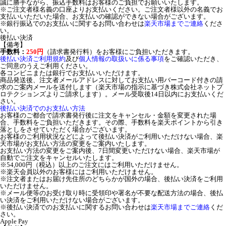
誠に勝手ながら、振込手数料はお客様のご負担でお願いいたします。
※ご注文者様名義の口座よりお支払いください。ご注文者様以外の名義でお
支払いいただいた場合、お支払いの確認ができない場合がございます。
※銀行振込でのお支払いに関するお問い合わせは
楽天市場までご連絡
くださ
い。
後払い決済
【備考】
手数料：
250円
（請求書発行料）をお客様にご負担いただきます。
後払い決済ご利用規約
及び
個人情報の取扱いに係る事項
をご確認いただき、
ご同意のうえご利用ください。
各コンビニまたは銀行でお支払いいただけます。
商品発送後、注文者メールアドレスに対してお支払い用バーコード付きの請
求のご案内メールを送付します（楽天市場の指示に基づき株式会社ネットプ
ロテクションズよりご請求します）。メール受取後14日以内にお支払いくだ
さい。
後払い決済でのお支払い方法
お客様のご都合で請求書発行後に注文をキャンセル・金額を変更された場
合、手数料をご負担いただきます。その際、手数料を楽天ポイントから引き
落としをさせていただく場合がございます。
お客様のご利用状況などによって後払い決済がご利用いただけない場合、楽
天市場がお支払い方法の変更をご案内いたします。
お支払い方法の変更をご案内後、7日間変更いただけない場合、楽天市場が
自動でご注文をキャンセルいたします。
※54,000円（税込）以上のご注文にはご利用いただけません。
※楽天会員以外のお客様にはご利用いただけません。
※注文者またはお届け先住所のどちらかが国外の場合、後払い決済をご利用
いただけません。
※メール便等のお受け取り時に受領印や署名が不要な配送方法の場合、後払
い決済をご利用いただけない場合がございます。
※後払い決済でのお支払いに関するお問い合わせは
楽天市場までご連絡
くだ
さい。
Apple Pay