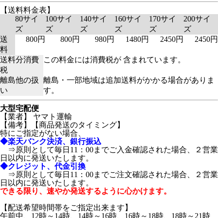
【送料料金表】
80サイ
100サイ
140サイ
160サイ
170サイ
200サイ
ズ
ズ
ズ
ズ
ズ
ズ
送
800円
800円
980円
1480円
2450円
2450円
料
送料分消費
この料金には消費税が 含まれています。
税
離島他の扱
離島・一部地域は追加送料がかかる場合がありま
い
す。
大型宅配便
【業者】 ヤマト運輸
【備考】
【商品発送のタイミング】
特にご指定がない場合、
◆楽天バンク決済、銀行振込
⇒原則として毎日11：00までご入金確認された場合、２営業
日以内に発送いたします。
◆クレジット、代金引換
⇒原則として毎日11：00までご注文確認された場合、２営業
日以内に発送いたします。
できる限り、速やか発送するように心かけます。
【配送希望時間帯をご指定出来ます】
午前中
、
12時～14時
、
14時～16時
、
16時～18時
、
18時～21時