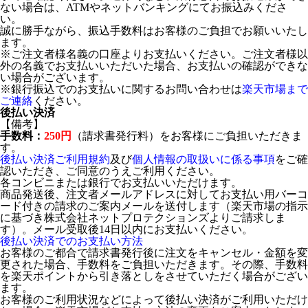
ない場合は、ATMやネットバンキングにてお振込みくださ
い。
誠に勝手ながら、振込手数料はお客様のご負担でお願いいたし
ます。
※ご注文者様名義の口座よりお支払いください。ご注文者様以
外の名義でお支払いいただいた場合、お支払いの確認ができな
い場合がございます。
※銀行振込でのお支払いに関するお問い合わせは
楽天市場まで
ご連絡
ください。
後払い決済
【備考】
手数料：
250円
（請求書発行料）をお客様にご負担いただきま
す。
後払い決済ご利用規約
及び
個人情報の取扱いに係る事項
をご確
認いただき、ご同意のうえご利用ください。
各コンビニまたは銀行でお支払いいただけます。
商品発送後、注文者メールアドレスに対してお支払い用バーコ
ード付きの請求のご案内メールを送付します（楽天市場の指示
に基づき株式会社ネットプロテクションズよりご請求しま
す）。メール受取後14日以内にお支払いください。
後払い決済でのお支払い方法
お客様のご都合で請求書発行後に注文をキャンセル・金額を変
更された場合、手数料をご負担いただきます。その際、手数料
を楽天ポイントから引き落としをさせていただく場合がござい
ます。
お客様のご利用状況などによって後払い決済がご利用いただけ