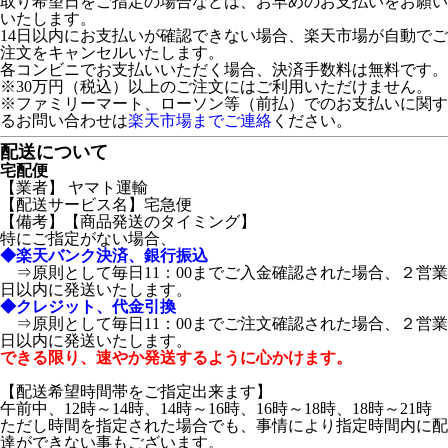
取り希望日をご指定の場合などは、お早めのお支払いをお願い
いたします。
14日以内にお支払いが確認できない場合、楽天市場が自動でご
注文をキャンセルいたします。
各コンビニでお支払いいただく場合、決済手数料は無料です。
※30万円（税込）以上のご注文にはご利用いただけません。
※ファミリーマート、ローソン等（前払）でのお支払いに関す
るお問い合わせは
楽天市場までご連絡
ください。
配送について
宅配便
【業者】 ヤマト運輸
【配送サービス名】宅急便
【備考】
【商品発送のタイミング】
特にご指定がない場合、
◆楽天バンク決済、銀行振込
⇒原則として毎日11：00までご入金確認された場合、２営業
日以内に発送いたします。
◆クレジット、代金引換
⇒原則として毎日11：00までご注文確認された場合、２営業
日以内に発送いたします。
できる限り、速やか発送するように心かけます。
【配送希望時間帯をご指定出来ます】
午前中
、
12時～14時
、
14時～16時
、
16時～18時
、
18時～21時
ただし時間を指定された場合でも、事情により指定時間内に配
達ができない事もございます。