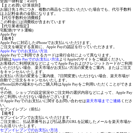
全国一律料金：450円
【まとめ買い計算規則】
お届け先１件につき、複数の商品をご注文いただいた場合でも、代引手数料
は上記料金表の金額になります。
【代引手数料分消費税】
この料金には消費税が含まれています
【代引業者指定】
宅配便(ヤマト運輸)
Apple Pay
【備考】
Apple Payに対応したiPhoneでお支払いいただけます。
ご注文を確定する直前に、Apple Payの認証を行っていただきます。
Apple Payでのお支払い方法
Apple Payでご利用できるカードは発行会社によって異なります。
詳細は
Apple Payでのお支払い方法
よりAppleのサイトをご確認ください。
お客様のご利用状況などによってApple Payおよびクレジットカードがご利用
いただけない場合、楽天市場がお支払い方法の変更をご案内、またはご注文
をキャンセルいたします。
お支払い方法の変更をご案内後、7日間変更いただけない場合、楽天市場が
自動でご注文をキャンセルいたします。
iPhone以外の端末からのご購入時はApple Payをご利用いただくことができま
せん。
その他、ショップの設定状況やご注文時の選択内容などによって、Apple Pay
がご利用いただけない場合がございます。
※Apple Payでのお支払いに関するお問い合わせは
楽天市場までご連絡
くださ
い。
セブンイレブン（前払）
【備考】
セブンイレブンでお支払いいただけます。
ご注文後に、払込票番号および払込票のURLを記載したメールを楽天市場か
らお送りいたします。
セブンイレブンでのお支払い方法