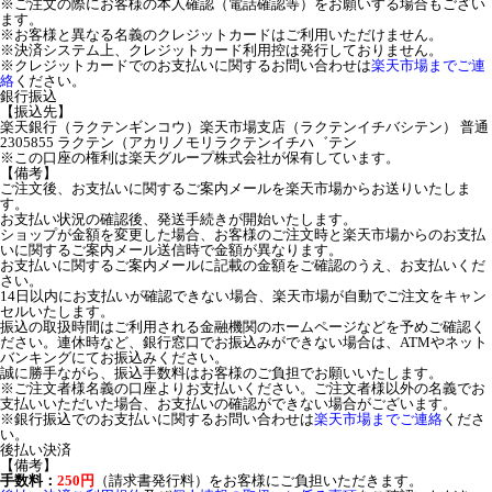
※ご注文の際にお客様の本人確認（電話確認等）をお願いする場合もござい
ます。
※お客様と異なる名義のクレジットカードはご利用いただけません。
※決済システム上、クレジットカード利用控は発行しておりません。
※クレジットカードでのお支払いに関するお問い合わせは
楽天市場までご連
絡
ください。
銀行振込
【振込先】
楽天銀行（ラクテンギンコウ）楽天市場支店（ラクテンイチバシテン） 普通
2305855 ラクテン（アカリノモリラクテンイチハ゛テン
※この口座の権利は楽天グループ株式会社が保有しています。
【備考】
ご注文後、お支払いに関するご案内メールを楽天市場からお送りいたしま
す。
お支払い状況の確認後、発送手続きが開始いたします。
ショップが金額を変更した場合、お客様のご注文時と楽天市場からのお支払
いに関するご案内メール送信時で金額が異なります。
お支払いに関するご案内メールに記載の金額をご確認のうえ、お支払いくだ
さい。
14日以内にお支払いが確認できない場合、楽天市場が自動でご注文をキャン
セルいたします。
振込の取扱時間はご利用される金融機関のホームページなどを予めご確認く
ださい。連休時など、銀行窓口でお振込みができない場合は、ATMやネット
バンキングにてお振込みください。
誠に勝手ながら、振込手数料はお客様のご負担でお願いいたします。
※ご注文者様名義の口座よりお支払いください。ご注文者様以外の名義でお
支払いいただいた場合、お支払いの確認ができない場合がございます。
※銀行振込でのお支払いに関するお問い合わせは
楽天市場までご連絡
くださ
い。
後払い決済
【備考】
手数料：
250円
（請求書発行料）をお客様にご負担いただきます。