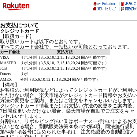
お支払について
クレジットカード
【取扱カード】
取り扱いカードは以下のとおりです。
すべてのカード会社で、一括払いが可能となっております。
カード会社
支払方法
VISA
リボ,分割（3,5,6,10,12,15,18,20,24 回が可能です）
MASTER
リボ,分割（3,5,6,10,12,15,18,20,24 回が可能です）
JCB
リボ,分割（3,5,6,10,12,15,18,20,24 回が可能です）
Diners
リボ
AMEX
分割（3,5,6,10,12,15,18,20,24 回が可能です）
【備考】
お客様のご利用状況などによってクレジットカードがご利用い
ただけない場合、楽天市場がクレジットカード情報やお支払い
方法の変更をご案内、またはご注文をキャンセルいたします。
クレジットカード情報またはお支払い方法の変更をご案内後、
7日間変更いただけない場合、楽天市場が自動でご注文をキャ
ンセルいたします。
分割払い、リボルビング払い又はボーナス一括払いによるお支
払いとなる場合、割賦販売法第30条2の3第4項、同法施行規則
第54条1項各号に定められた事項は、注文確認後の自動配信メ
ールにより交付します。