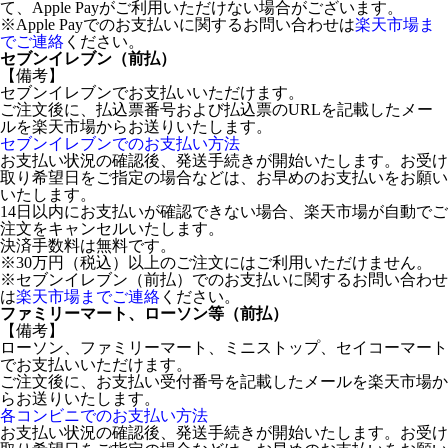
て、Apple Payがご利用いただけない場合がございます。
※Apple Payでのお支払いに関するお問い合わせは
楽天市場ま
でご連絡
ください。
セブンイレブン（前払）
【備考】
セブンイレブンでお支払いいただけます。
ご注文後に、払込票番号および払込票のURLを記載したメー
ルを楽天市場からお送りいたします。
セブンイレブンでのお支払い方法
お支払い状況の確認後、発送手続きが開始いたします。お受け
取り希望日をご指定の場合などは、お早めのお支払いをお願い
いたします。
14日以内にお支払いが確認できない場合、楽天市場が自動でご
注文をキャンセルいたします。
決済手数料は無料です。
※30万円（税込）以上のご注文にはご利用いただけません。
※セブンイレブン（前払）でのお支払いに関するお問い合わせ
は
楽天市場までご連絡
ください。
ファミリーマート、ローソン等（前払）
【備考】
ローソン、ファミリーマート、ミニストップ、セイコーマート
でお支払いいただけます。
ご注文後に、お支払い受付番号を記載したメールを楽天市場か
らお送りいたします。
各コンビニでのお支払い方法
お支払い状況の確認後、発送手続きが開始いたします。お受け