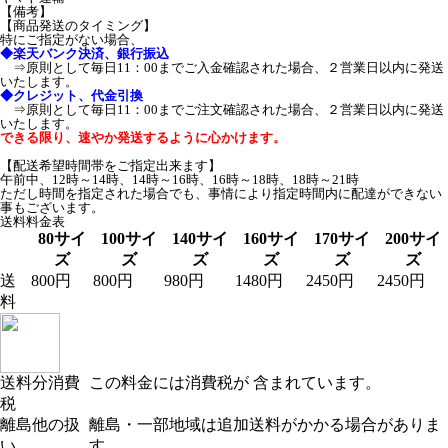
【備考】
【商品発送のタイミング】
特にご指定がない場合、
◆楽天バンク決済、銀行振込
⇒原則として毎日11：00までご入金確認された場合、２営業日以内に発送
いたします。
◆クレジット、代金引換
⇒原則として毎日11：00までご注文確認された場合、２営業日以内に発送
いたします。
できる限り、速やか発送するように心かけます。
【配送希望時間帯をご指定出来ます】
午前中
、
12時～14時
、
14時～16時
、
16時～18時
、
18時～21時
ただし時間を指定された場合でも、事情により指定時間内に配達ができない
事もございます。
送料料金表
80サイ
100サイ
140サイ
160サイ
170サイ
200サイ
ズ
ズ
ズ
ズ
ズ
ズ
送
800円
800円
980円
1480円
2450円
2450円
料
送料分消費
この料金には消費税が 含まれています。
税
離島他の扱
離島・一部地域は追加送料がかかる場合がありま
い
す。