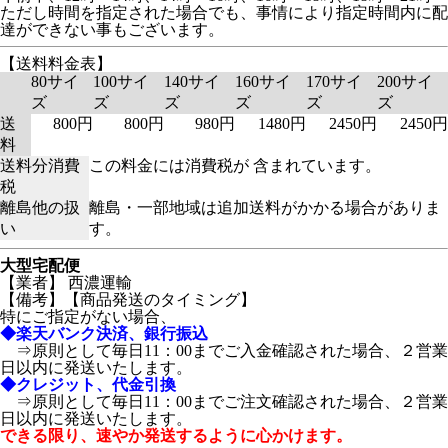
ただし時間を指定された場合でも、事情により指定時間内に配
達ができない事もございます。
【送料料金表】
80サイ
100サイ
140サイ
160サイ
170サイ
200サイ
ズ
ズ
ズ
ズ
ズ
ズ
送
800円
800円
980円
1480円
2450円
2450円
料
送料分消費
この料金には消費税が 含まれています。
税
離島他の扱
離島・一部地域は追加送料がかかる場合がありま
い
す。
大型宅配便
【業者】 西濃運輸
【備考】
【商品発送のタイミング】
特にご指定がない場合、
◆楽天バンク決済、銀行振込
⇒原則として毎日11：00までご入金確認された場合、２営業
日以内に発送いたします。
◆クレジット、代金引換
⇒原則として毎日11：00までご注文確認された場合、２営業
日以内に発送いたします。
できる限り、速やか発送するように心かけます。