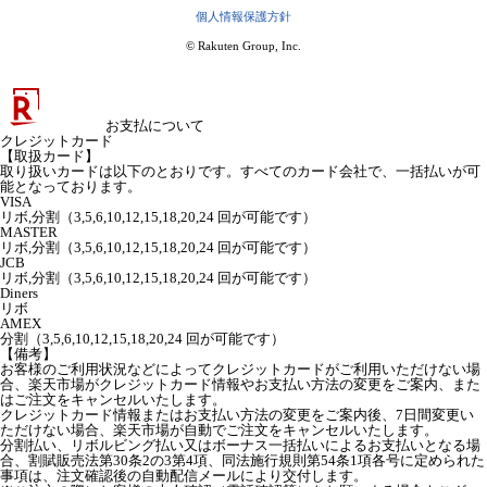
個人情報保護方針
© Rakuten Group, Inc.
お支払について
クレジットカード
【取扱カード】
取り扱いカードは以下のとおりです。すべてのカード会社で、一括払いが可
能となっております。
VISA
リボ,分割（3,5,6,10,12,15,18,20,24 回が可能です）
MASTER
リボ,分割（3,5,6,10,12,15,18,20,24 回が可能です）
JCB
リボ,分割（3,5,6,10,12,15,18,20,24 回が可能です）
Diners
リボ
AMEX
分割（3,5,6,10,12,15,18,20,24 回が可能です）
【備考】
お客様のご利用状況などによってクレジットカードがご利用いただけない場
合、楽天市場がクレジットカード情報やお支払い方法の変更をご案内、また
はご注文をキャンセルいたします。
クレジットカード情報またはお支払い方法の変更をご案内後、7日間変更い
ただけない場合、楽天市場が自動でご注文をキャンセルいたします。
分割払い、リボルビング払い又はボーナス一括払いによるお支払いとなる場
合、割賦販売法第30条2の3第4項、同法施行規則第54条1項各号に定められた
事項は、注文確認後の自動配信メールにより交付します。