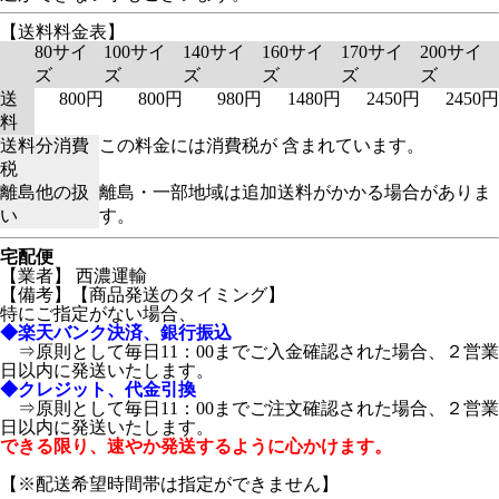
【送料料金表】
80サイ
100サイ
140サイ
160サイ
170サイ
200サイ
ズ
ズ
ズ
ズ
ズ
ズ
送
800円
800円
980円
1480円
2450円
2450円
料
送料分消費
この料金には消費税が 含まれています。
税
離島他の扱
離島・一部地域は追加送料がかかる場合がありま
い
す。
宅配便
【業者】 西濃運輸
【備考】
【商品発送のタイミング】
特にご指定がない場合、
◆楽天バンク決済、銀行振込
⇒原則として毎日11：00までご入金確認された場合、２営業
日以内に発送いたします。
◆クレジット、代金引換
⇒原則として毎日11：00までご注文確認された場合、２営業
日以内に発送いたします。
できる限り、速やか発送するように心かけます。
【※配送希望時間帯は指定ができません】