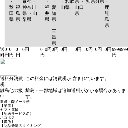
・
・
京都 ・
・
・
・和歌
県 ・
知県
分県
・
秋
福
神奈川
福
愛
山県
山口
鹿
田
島
県 ・山
井
知
県
児
県
県
梨県
県
県
島
・
県
三
重
県
送
0
0
0
0円
0
0円
0円
0円
0円
0円
0円
0円
9999999
円
円
円
円
円
料
送料分消費
この料金には消費税が 含まれています。
税
離島他の扱
離島・一部地域は追加送料がかかる場合がありま
い
す。
追跡可能メール便
【業者】
ヤマト運輸
【配送サービス名】
ネコポス
【備考】
【商品発送のタイミング】