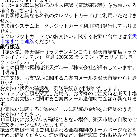
※ご注文の際にお客様の本人確認（電話確認等）をお願いする
場合もございます。
※お客様と異なる名義のクレジットカードはご利用いただけま
せん。
※決済システム上、クレジットカード利用控は発行しておりま
せん。
※クレジットカードでのお支払いに関するお問い合わせは
楽天
市場までご連絡
ください。
銀行振込
【振込先】楽天銀行（ラクテンギンコウ）楽天市場支店（ラク
テンイチバシテン） 普通 2305855 ラクテン（アカリノモリラ
クテンイチハ゛テン
※この口座の権利は楽天グループ株式会社が保有しています。
【備考】
ご注文後、お支払いに関するご案内メールを楽天市場からお送
りいたします。
お支払い状況の確認後、発送手続きが開始いたします。
ショップが金額を変更した場合、お客様のご注文時と楽天市場
からのお支払いに関するご案内メール送信時で金額が異なりま
す。
お支払いに関するご案内メールに記載の金額をご確認のうえ、
お支払いください。
14日以内にお支払いが確認できない場合、楽天市場が自動でご
注文をキャンセルいたします。
振込の取扱時間はご利用される金融機関のホームページなどを
予めご確認ください。連休時など、銀行窓口でお振込みができ