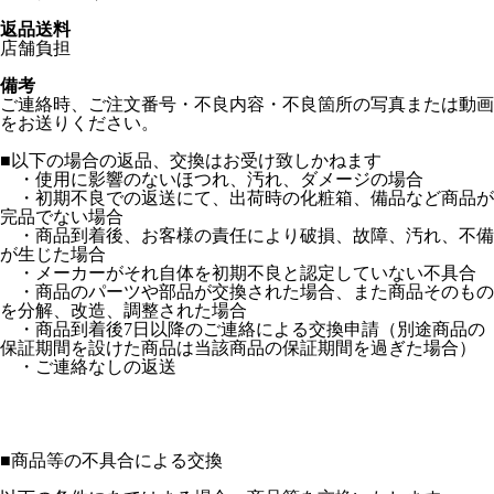
返品送料
店舗負担
備考
ご連絡時、ご注文番号・不良内容・不良箇所の写真または動画
をお送りください。
■以下の場合の返品、交換はお受け致しかねます
・使用に影響のないほつれ、汚れ、ダメージの場合
・初期不良での返送にて、出荷時の化粧箱、備品など商品が
完品でない場合
・商品到着後、お客様の責任により破損、故障、汚れ、不備
が生じた場合
・メーカーがそれ自体を初期不良と認定していない不具合
・商品のパーツや部品が交換された場合、また商品そのもの
を分解、改造、調整された場合
・商品到着後7日以降のご連絡による交換申請（別途商品の
保証期間を設けた商品は当該商品の保証期間を過ぎた場合）
・ご連絡なしの返送
■
商品等の不具合による交換