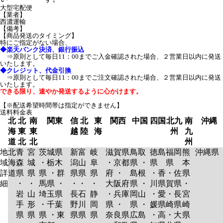
大型宅配便
【業者】
西濃運輸
【備考】
【商品発送のタイミング】
特にご指定がない場合、
◆楽天バンク決済、銀行振込
⇒原則として毎日11：00までご入金確認された場合、２営業日以内に発送
いたします。
◆クレジット、代金引換
⇒原則として毎日11：00までご注文確認された場合、２営業日以内に発送
いたします。
できる限り、速やか発送するように心かけます。
【※配送希望時間帯は指定ができません】
送料料金表
北
北
南
関東
信
北
東
関西
中国
四国
北九
南
沖縄
海
東
東
越
陸
海
州
九
道
北
北
州
地
北
青
宮
茨城県
新
富
岐
滋賀県
鳥取
徳島
福岡
熊
沖縄県
域
海
森
城
・栃木
潟
山
阜
・京都
県 ・
県
県
本
詳
道
県
県
県 ・群
県
県
県
府 ・
島根
・香
・佐
県
細
・
・
馬県 ・
・
・
・
大阪府
県 ・
川県
賀県
・
岩
山
埼玉県
長
石
静
・兵庫
岡山
・愛
・長
宮
手
形
・千葉
野
川
岡
県 ・
県 ・
媛県
崎県
崎
県
県
県 ・東
県
県
県
奈良県
広島
・高
・大
県