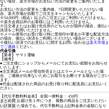
ない場合、楽天市場がお支払い方法の変更をご案内いたしま
す。
お支払い方法の変更をご案内後、7日間変更いただけない場
合、楽天市場が自動でご注文をキャンセルいたします。
※54,000円（税込）以上のご注文にはご利用いただけません。
※楽天会員以外のお客様にはご利用いただけません。
※注文者またはお届け先住所のどちらかが国外の場合、後払い
決済をご利用いただけません。
※メール便等のお受け取り時に受領印や署名が不要な配送方法
の場合、後払い決済をご利用いただけない場合がございます。
※後払い決済でのお支払いに関するお問い合わせは
楽天市場ま
でご連絡
ください。
代金引換
【業者】ヤマト運輸
【備考】
●ご注文後にショップからメールにてお支払い総額をお知らせ
いたします。
●注文承諾メールが受信拒否またはエラーメールとなった場
合、ご連絡が出来ないためごお取引をお断りする場合がござい
ます。
●代金は配達された商品のお受け取り時に配送員にお支払いく
ださい。
【代引手数料料金表】 全国一律料金： 450円
まとめ買
お届け先１件につき、複数の商品をご注文いただい
い計算規
た場合でも、代引手数料は上記料金表の金額になり