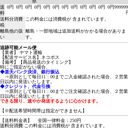
県
送
0円
0円
0円
0円
0円
0円
0円
0円
0円
0円
0円
0円
999999
料
送料分消費
この料金には消費税が 含まれています。
税
離島他の扱
離島・一部地域は追加送料がかかる場合がありま
い
す。
追跡可能メール便
【業者】 ヤマト運輸
【配送サービス名】ネコポス
【備考】
【商品発送のタイミング】
特にご指定がない場合、
◆楽天バンク決済、銀行振込
⇒原則として毎日11：00までご入金確認された場合、２営業
日以内に発送いたします。
◆クレジット、代金引換
⇒原則として毎日11：00までご注文確認された場合、２営業
日以内に発送いたします。
できる限り、速やか発送するように心かけます。
【※配送希望時間帯は指定ができません】
【送料料金表】
全国一律料金：250円
送料分消費
この料金には消費税が 含まれています。