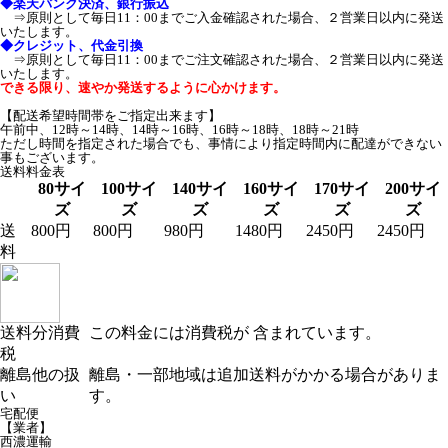
◆楽天バンク決済、銀行振込
⇒原則として毎日11：00までご入金確認された場合、２営業日以内に発送
いたします。
◆クレジット、代金引換
⇒原則として毎日11：00までご注文確認された場合、２営業日以内に発送
いたします。
できる限り、速やか発送するように心かけます。
【配送希望時間帯をご指定出来ます】
午前中
、
12時～14時
、
14時～16時
、
16時～18時
、
18時～21時
ただし時間を指定された場合でも、事情により指定時間内に配達ができない
事もございます。
送料料金表
80サイ
100サイ
140サイ
160サイ
170サイ
200サイ
ズ
ズ
ズ
ズ
ズ
ズ
送
800円
800円
980円
1480円
2450円
2450円
料
送料分消費
この料金には消費税が 含まれています。
税
離島他の扱
離島・一部地域は追加送料がかかる場合がありま
い
す。
宅配便
【業者】
西濃運輸