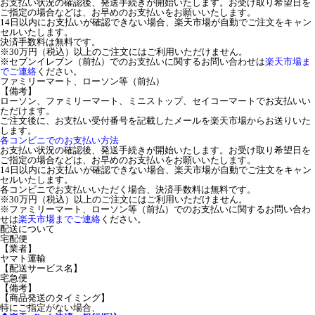
お支払い状況の確認後、発送手続きが開始いたします。お受け取り希望日を
ご指定の場合などは、お早めのお支払いをお願いいたします。
14日以内にお支払いが確認できない場合、楽天市場が自動でご注文をキャン
セルいたします。
決済手数料は無料です。
※30万円（税込）以上のご注文にはご利用いただけません。
※セブンイレブン（前払）でのお支払いに関するお問い合わせは
楽天市場ま
でご連絡
ください。
ファミリーマート、ローソン等（前払）
【備考】
ローソン、ファミリーマート、ミニストップ、セイコーマートでお支払いい
ただけます。
ご注文後に、お支払い受付番号を記載したメールを楽天市場からお送りいた
します。
各コンビニでのお支払い方法
お支払い状況の確認後、発送手続きが開始いたします。お受け取り希望日を
ご指定の場合などは、お早めのお支払いをお願いいたします。
14日以内にお支払いが確認できない場合、楽天市場が自動でご注文をキャン
セルいたします。
各コンビニでお支払いいただく場合、決済手数料は無料です。
※30万円（税込）以上のご注文にはご利用いただけません。
※ファミリーマート、ローソン等（前払）でのお支払いに関するお問い合わ
せは
楽天市場までご連絡
ください。
配送について
宅配便
【業者】
ヤマト運輸
【配送サービス名】
宅急便
【備考】
【商品発送のタイミング】
特にご指定がない場合、