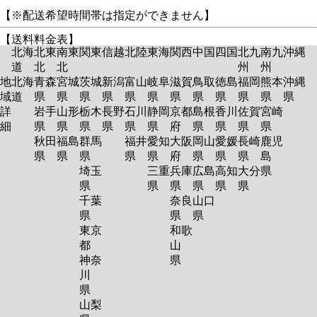
【※配送希望時間帯は指定ができません】
【送料料金表】
北海
北東
南東
関東
信越
北陸
東海
関西
中国
四国
北九
南九
沖縄
道
北
北
州
州
地
北海
青森
宮城
茨城
新潟
富山
岐阜
滋賀
鳥取
徳島
福岡
熊本
沖縄
域
道
県
県
県
県
県
県
県
県
県
県
県
県
詳
岩手
山形
栃木
長野
石川
静岡
京都
島根
香川
佐賀
宮崎
細
県
県
県
県
県
県
府
県
県
県
県
秋田
福島
群馬
福井
愛知
大阪
岡山
愛媛
長崎
鹿児
県
県
県
県
県
府
県
県
県
島
埼玉
三重
兵庫
広島
高知
大分
県
県
県
県
県
県
県
千葉
奈良
山口
県
県
県
東京
和歌
都
山
神奈
県
川
県
山梨