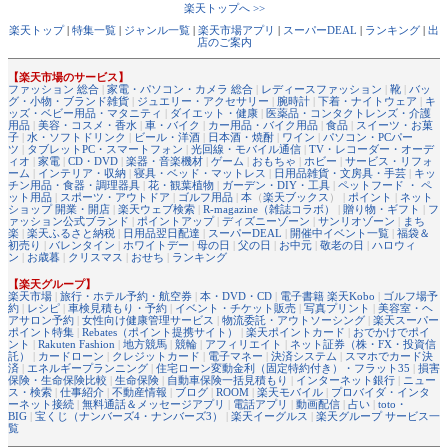
楽天トップへ >>
楽天トップ
|
特集一覧
|
ジャンル一覧
|
楽天市場アプリ
|
スーパーDEAL
|
ランキング
|
出
店のご案内
【楽天市場のサービス】
ファッション 総合
|
家電・パソコン・カメラ 総合
|
レディースファッション
|
靴
|
バッ
グ・小物・ブランド雑貨
|
ジュエリー・アクセサリー
|
腕時計
|
下着・ナイトウェア
|
キ
ッズ・ベビー用品・マタニティ
|
ダイエット・健康
|
医薬品・コンタクトレンズ・介護
用品
|
美容・コスメ・香水
|
車・バイク
|
カー用品・バイク用品
|
食品
|
スイーツ・お菓
子
|
水・ソフトドリンク
|
ビール・洋酒
|
日本酒・焼酎
|
ワイン
|
パソコン・PCパー
ツ
|
タブレットPC・スマートフォン
|
光回線・モバイル通信
|
TV・レコーダー・オーデ
ィオ
|
家電
|
CD・DVD
|
楽器・音楽機材
|
ゲーム
|
おもちゃ
|
ホビー
|
サービス・リフォ
ーム
|
インテリア・収納
|
寝具・ベッド・マットレス
|
日用品雑貨・文房具・手芸
|
キッ
チン用品・食器・調理器具
|
花・観葉植物
|
ガーデン・DIY・工具
|
ペットフード ・ ペ
ット用品
|
スポーツ・アウトドア
|
ゴルフ用品
|
本
（
楽天ブックス
） |
ポイント
|
ネット
ショップ 開業・開店
|
楽天ウェブ検索
|
R-magazine（雑誌コラボ）
|
贈り物・ギフト
|
フ
ァッション公式ブランド
|
ポイントアップ
|
ディズニーゾーン
|
サンリオゾーン
|
まち
楽
|
楽天ふるさと納税
|
日用品翌日配達
|
スーパーDEAL
|
開催中イベント一覧
|
福袋＆
初売り
|
バレンタイン
|
ホワイトデー
|
母の日
|
父の日
|
お中元
|
敬老の日
|
ハロウィ
ン
|
お歳暮
|
クリスマス
|
おせち
|
ランキング
【楽天グループ】
楽天市場
|
旅行・ホテル予約・航空券
|
本・DVD・CD
|
電子書籍 楽天Kobo
|
ゴルフ場予
約
|
レシピ
|
車検見積もり・予約
|
イベント・チケット販売
|
写真プリント
|
美容室・ヘ
アサロン予約
|
女性向け健康管理サービス
|
物流委託・アウトソーシング
|
楽天スーパー
ポイント特集
|
Rebates（ポイント提携サイト）
|
楽天ポイントカード
|
おでかけでポイ
ント
|
Rakuten Fashion
|
地方競馬
|
競輪
|
アフィリエイト
|
ネット証券（株・FX・投資信
託）
|
カードローン
|
クレジットカード
|
電子マネー
|
決済システム
|
スマホでカード決
済
|
エネルギープランニング
|
住宅ローン変動金利（固定特約付き）・フラット35
|
損害
保険・生命保険比較
|
生命保険
|
自動車保険一括見積もり
|
インターネット銀行
|
ニュー
ス・検索
|
仕事紹介
|
不動産情報
|
ブログ
|
ROOM
|
楽天モバイル
|
プロバイダ・インタ
ーネット接続
|
無料通話＆メッセージアプリ
|
電話アプリ
|
動画配信
|
占い
|
toto・
BIG
|
宝くじ（ナンバーズ4・ナンバーズ3）
|
楽天イーグルス
|
楽天グループ サービス一
覧