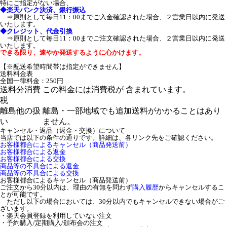
特にご指定がない場合、
◆楽天バンク決済、銀行振込
⇒原則として毎日11：00までご入金確認された場合、２営業日以内に発送
いたします。
◆クレジット、代金引換
⇒原則として毎日11：00までご注文確認された場合、２営業日以内に発送
いたします。
できる限り、速やか発送するように心かけます。
【※配送希望時間帯は指定ができません】
送料料金表
全国一律料金：250円
送料分消費
この料金には消費税が 含まれています。
税
離島他の扱
離島・一部地域でも追加送料がかかることはあり
い
ません。
キャンセル・返品（返金・交換）について
当店では以下の条件の通りです。詳細は、各リンク先をご確認ください。
お客様都合によるキャンセル（商品発送前）
お客様都合による返金
お客様都合による交換
商品等の不具合による返金
商品等の不具合による交換
お客様都合によるキャンセル（商品発送前）
ご注文から30分以内は、理由の有無を問わず
購入履歴
からキャンセルするこ
とが可能です。
ただし以下の場合においては、30分以内でもキャンセルできない場合がご
ざいます。
・楽天会員登録を利用していない注文
・予約購入/定期購入/頒布会の注文