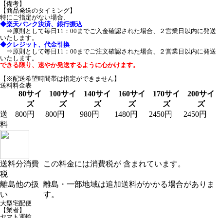
【備考】
【商品発送のタイミング】
特にご指定がない場合、
◆楽天バンク決済、銀行振込
⇒原則として毎日11：00までご入金確認された場合、２営業日以内に発送
いたします。
◆クレジット、代金引換
⇒原則として毎日11：00までご注文確認された場合、２営業日以内に発送
いたします。
できる限り、速やか発送するように心かけます。
【※配送希望時間帯は指定ができません】
送料料金表
80サイ
100サイ
140サイ
160サイ
170サイ
200サイ
ズ
ズ
ズ
ズ
ズ
ズ
送
800円
800円
980円
1480円
2450円
2450円
料
送料分消費
この料金には消費税が 含まれています。
税
離島他の扱
離島・一部地域は追加送料がかかる場合がありま
い
す。
大型宅配便
【業者】
ヤマト運輸