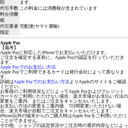
則
ます。
代引手数
この料金には消費税が含まれています
料分消費
税
代引業者
宅配便(ヤマト運輸)
指定
Apple Pay
【備考】
Apple Payに対応したiPhoneでお支払いいただけます。
ご注文を確定する直前に、Apple Payの認証を行っていただき
ます。
Apple Payでのお支払い方法
Apple Payでご利用できるカードは発行会社によって異なりま
す。
詳細は
Apple Payでのお支払い方法
よりAppleのサイトをご確認
ください。
お客様のご利用状況などによってApple Payおよびクレジット
カードがご利用いただけない場合、楽天市場がお支払い方法の
変更をご案内、またはご注文をキャンセルいたします。
お支払い方法の変更をご案内後、7日間変更いただけない場
合、楽天市場が自動でご注文をキャンセルいたします。
iPhone以外の端末からのご購入時はApple Payをご利用いただく
ことができません。
その他、ショップの設定状況やご注文時の選択内容などによっ