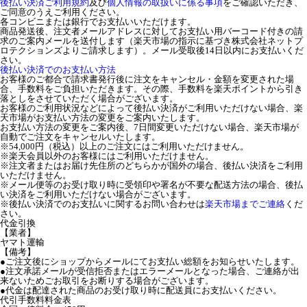
後払い決済ご利用規約
及び
個人情報の取扱いに係る事項
をご確認いただき、
ご同意のうえご利用ください。
各コンビニまたは銀行でお支払いいただけます。
商品発送後、注文者メールアドレスに対してお支払い用バーコード付きの請
求のご案内メールを送付します（楽天市場の指示に基づき株式会社ネットプ
ロテクションズよりご請求します）。メール受取後14日以内にお支払いくだ
さい。
後払い決済でのお支払い方法
お客様のご都合で請求書発行後に注文をキャンセル・金額を変更された場
合、手数料をご負担いただきます。その際、手数料を楽天ポイントから引き
落としをさせていただく場合がございます。
お客様のご利用状況などによって後払い決済がご利用いただけない場合、楽
天市場がお支払い方法の変更をご案内いたします。
お支払い方法の変更をご案内後、7日間変更いただけない場合、楽天市場が
自動でご注文をキャンセルいたします。
※54,000円（税込）以上のご注文にはご利用いただけません。
※楽天会員以外のお客様にはご利用いただけません。
※注文者またはお届け先住所のどちらかが国外の場合、後払い決済をご利用
いただけません。
※メール便等のお受け取り時に受領印や署名が不要な配送方法の場合、後払
い決済をご利用いただけない場合がございます。
※後払い決済でのお支払いに関するお問い合わせは
楽天市場までご連絡
くだ
さい。
代金引換
【業者】
ヤマト運輸
【備考】
●ご注文後にショップからメールにてお支払い総額をお知らせいたします。
●注文承諾メールが受信拒否またはエラーメールとなった場合、ご連絡が出
来ないためごお取引をお断りする場合がございます。
●代金は配達された商品のお受け取り時に配送員にお支払いください。
代引手数料料金表