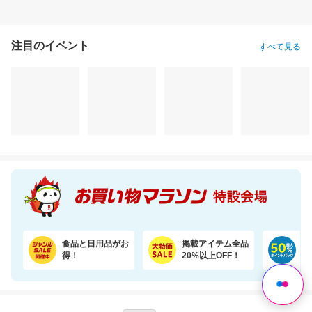
注目のイベント
すべて見る
食品と日用品がお
掲載アイテム全品
日
得！
20%以上OFF！
ポ