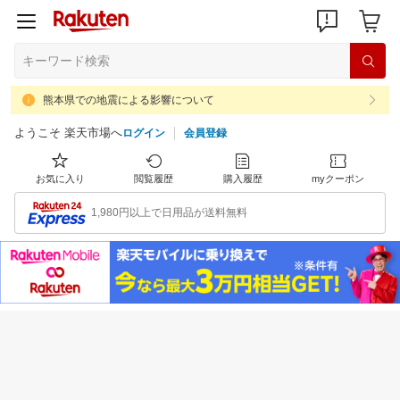
熊本県での地震による影響について
ようこそ 楽天市場へ
ログイン
会員登録
お気に入り
閲覧履歴
購入履歴
myクーポン
1,980円以上で日用品が送料無料