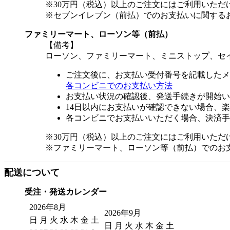
※30万円（税込）以上のご注文にはご利用いただ
※セブンイレブン（前払）でのお支払いに関する
ファミリーマート、ローソン等（前払）
【備考】
ローソン、ファミリーマート、ミニストップ、セ
ご注文後に、お支払い受付番号を記載したメ
各コンビニでのお支払い方法
お支払い状況の確認後、発送手続きが開始い
14日以内にお支払いが確認できない場合、
各コンビニでお支払いいただく場合、決済手
※30万円（税込）以上のご注文にはご利用いただ
※ファミリーマート、ローソン等（前払）でのお
配送について
受注・発送カレンダー
2026年8月
2026年9月
日
月
火
水
木
金
土
日
月
火
水
木
金
土