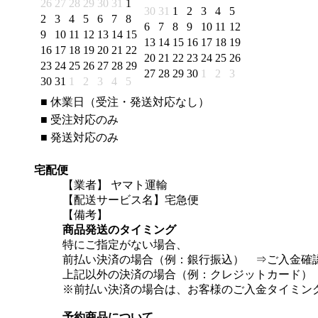
26
27
28
29
30
31
1
30
31
1
2
3
4
5
2
3
4
5
6
7
8
6
7
8
9
10
11
12
9
10
11
12
13
14
15
13
14
15
16
17
18
19
16
17
18
19
20
21
22
20
21
22
23
24
25
26
23
24
25
26
27
28
29
27
28
29
30
1
2
3
30
31
1
2
3
4
5
■
休業日（受注・発送対応なし）
■
受注対応のみ
■
発送対応のみ
宅配便
【業者】 ヤマト運輸
【配送サービス名】宅急便
【備考】
商品発送のタイミング
特にご指定がない場合、
前払い決済の場合（例：銀行振込） ⇒ご入金確
上記以外の決済の場合（例：クレジットカード）
※前払い決済の場合は、お客様のご入金タイミン
予約商品について