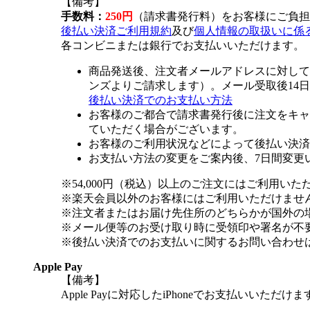
【備考】
手数料：
250円
（請求書発行料）をお客様にご負担
後払い決済ご利用規約
及び
個人情報の取扱いに係
各コンビニまたは銀行でお支払いいただけます。
商品発送後、注文者メールアドレスに対して
ンズよりご請求します）。メール受取後14
後払い決済でのお支払い方法
お客様のご都合で請求書発行後に注文をキャ
ていただく場合がございます。
お客様のご利用状況などによって後払い決済
お支払い方法の変更をご案内後、7日間変更
※54,000円（税込）以上のご注文にはご利用いた
※楽天会員以外のお客様にはご利用いただけませ
※注文者またはお届け先住所のどちらかが国外の
※メール便等のお受け取り時に受領印や署名が不
※後払い決済でのお支払いに関するお問い合わせ
Apple Pay
【備考】
Apple Payに対応したiPhoneでお支払いいただけま