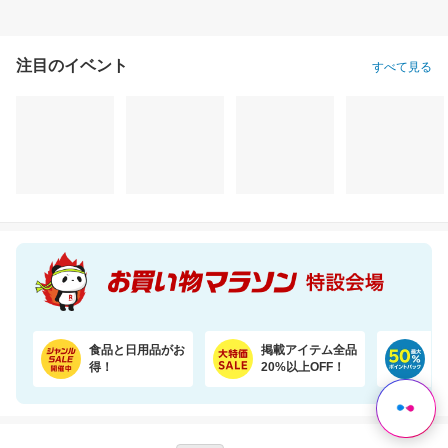
注目のイベント
すべて見る
Rakuten Shop Of The Year 16年連続受賞！お中元や夏ギフトで喜ばれる6種の濃厚アイス
お買いものパンダ！ ノンアルコール 除菌ウェットシート 60枚 24個
3,980円
2,780円
3,
割引価格
割引価格
半額以下
3,580
2,224
1,882
円
円
円