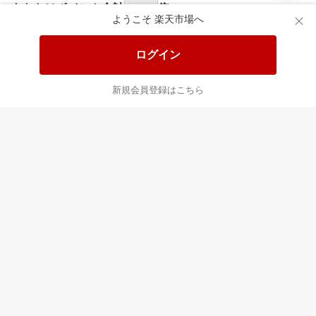
食品と日用品がお
掲載アイテム全品
日
得！
20%以上OFF！
ポ
ようこそ 楽天市場へ
ログイン
あなたはポイント
合計
倍
新規会員登録はこちら
最近チェックした商品
すべて見る