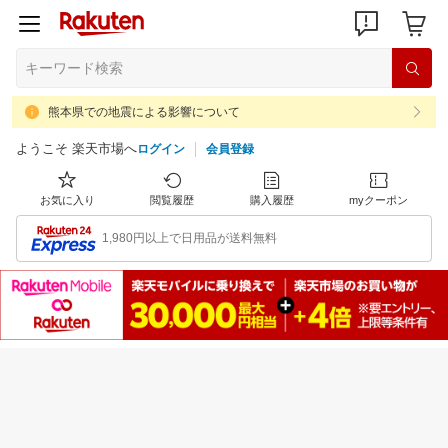
熊本県での地震による影響について
ようこそ 楽天市場へ
ログイン
会員登録
お気に入り
閲覧履歴
購入履歴
myクーポン
1,980円以上で日用品が送料無料