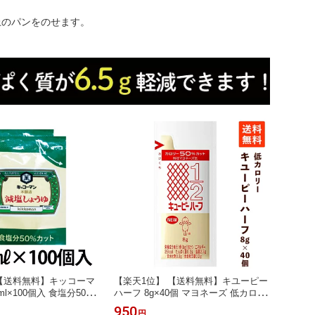
上のパンをのせます。
 【送料無料】キッコーマ
【楽天1位】 【送料無料】キユーピー
ml×100個入 食塩分50％
ハーフ 8g×40個 マヨネーズ 低カロリ
味料 小分け 塩分控えめ
ー 小分け 小袋 使い切り カロリーハ
950
円