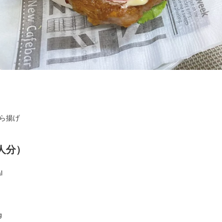
ら揚げ
人分）
l
g