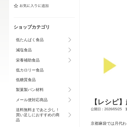
ショップカテゴリ
低たんぱく食品
減塩食品
栄養補助食品
低カロリー食品
低糖質食品
製菓製パン材料
メール便対応商品
【レシピ】
公開日：2026/05/25 更
送料無料まであと少し！
買い足しにおすすめの商
品
京都麻袋では月代わ