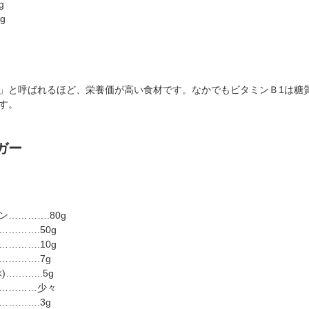
g
g
」と呼ばれるほど、栄養価が高い食材です。なかでもビタミンＢ1は糖
す。
ガー
）
………….80g
……….50g
……….10g
……….7g
………...5g
…………少々
……….3g