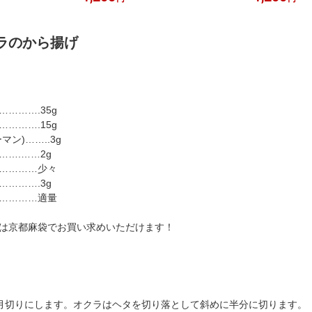
ン 常温保存 米
パン 常温保存 米粉
塩分調整 小袋
ラのから揚げ
）
……….35g
……….15g
ン)……..3g
….……2g
…………少々
……….3g
…………適量
は京都麻袋でお買い求めいただけます！
半月切りにします。オクラはヘタを切り落として斜めに半分に切ります。