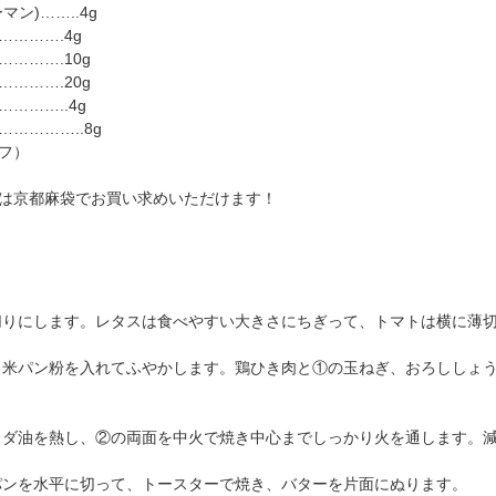
ン)……..4g
……….4g
……….10g
……….20g
………..4g
…………..8g
フ）
は京都麻袋でお買い求めいただけます！
切りにします。レタスは食べやすい大きさにちぎって、トマトは横に薄
と米パン粉を入れてふやかします。鶏ひき肉と①の玉ねぎ、おろししょ
ラダ油を熱し、②の両面を中火で焼き中心までしっかり火を通します。
パンを水平に切って、トースターで焼き、バターを片面にぬります。