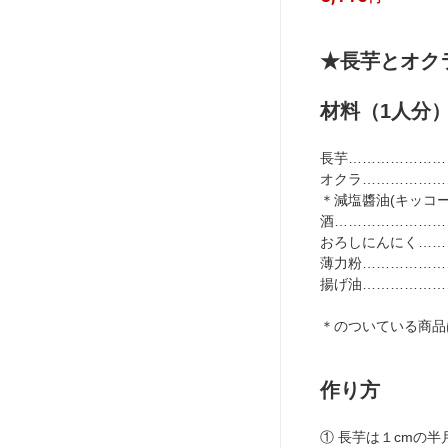
食 バイオテックジャパ
粉 パン
★長芋とオク
材料（1人分
長芋……………………
オクラ…………………
＊減塩醬油(キッコーマ
酒………………………
おろしにんにく……
薄力粉…………………
揚げ油………………
＊のついている商品
作り方
① 長芋は１cmの