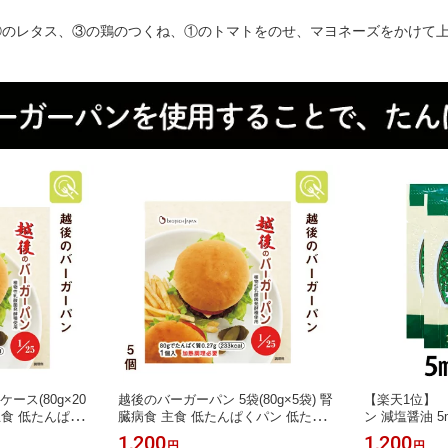
①のレタス、③の鶏のつくね、①のトマトをのせ、マヨネーズをかけて
ース(80g×20
越後のバーガーパン 5袋(80g×5袋) 腎
【楽天1位】
主食 低たんぱく
臓病食 主食 低たんぱくパン 低たんぱ
ン 減塩醤油 5
んぱく米 腎臓病
く食品 低タンパク バイオテックジャ
カット 減塩調
1,200
1,200
円
円