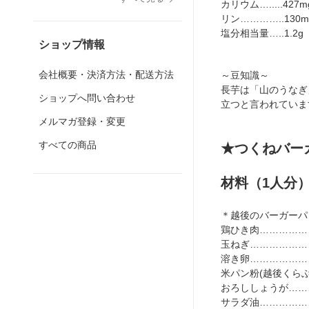
カリウム….....427m
リン…………..130m
塩分相当量…..1.2g
ショップ情報
会社概要・決済方法・配送方法
～豆知識～
長芋は「山のうなぎ
ショップへ問い合わせ
立つと言われていま
メルマガ登録・変更
すべての商品
★つくねバー
材料（1人分
＊越後のバーガーパン
鶏ひき肉………………
玉ねぎ…………………
溶き卵…………………
米パン粉(越後くらぶ)
おろししょうが……
サラダ油………………