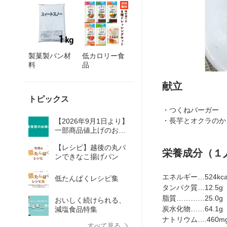
製菓製パン材
低カロリー食
料
品
献立
トピックス
・つくねバーガー
・長芋とオクラのか
【2026年9月1日より】
一部商品値上げのお知
らせ
【レシピ】越後の丸パ
栄養成分（１
ンできなこ揚げパン
エネルギー…524kca
低たんぱくレシピ集
タンパク質…12.5g
脂質…………25.0g
おいしく続けられる、
炭水化物……64.1g
減塩食品特集
ナトリウム….460m
すべて見る