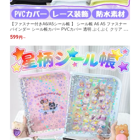
【ファスナー付きA6/A5シール帳 】 シール帳 A6 A5 ファスナー
バインダー シール帳カバー PVCカバー 透明 ぷくぷく クリア 台
紙 リフィル 6穴 可愛い キラキラ輝くシールバインダー クリスマ
599
円
～
スプレゼント 透明シール帳 はがせるシール クリアバインダー ミ
ニサイズ 手帳