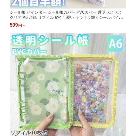
シール帳 バインダー シール帳カバー PVCカバー 透明 ぷくぷく
クリア A6 台紙 リフィル 6穴 可愛い キラキラ輝くシールバイン
ダー クリスマスプレゼント 透明シール帳 はがせるシール クリア
599
円
～
バインダー ミニサイズ 手帳 推し活グッズ カラフル 持ち運び便利
全透明 リフィル