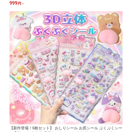
クイーズ ステッカー シー ル帳 衝突防止 キラキラ 子供 女の子向
999
円
～
け DIY用 手帳 水筒
【新作登場！6枚セット】 おしりシール お尻シール ぷくぷくシー