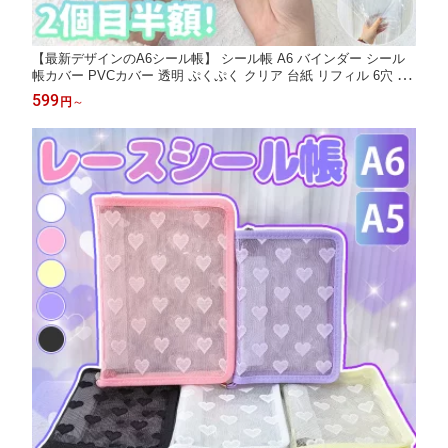
【最新デザインのA6シール帳】 シール帳 A6 バインダー シール
帳カバー PVCカバー 透明 ぷくぷく クリア 台紙 リフィル 6穴 可
愛い キラキラ輝くシールバインダー クリスマスプレゼント 透明
599
円
～
シール帳 はがせるシール クリアバインダー ミニサイズ 手帳 推し
活グッズ カラフル