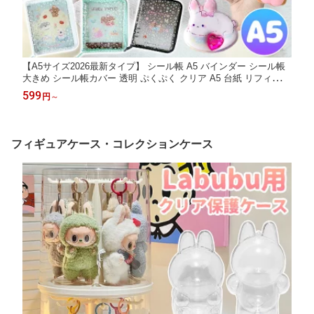
【A5サイズ2026最新タイプ】 シール帳 A5 バインダー シール帳
大きめ シール帳カバー 透明 ぷくぷく クリア A5 台紙 リフィル 6
穴 可愛い バインダー クリ スマスプレゼント 透明シール帳 クリ
599
円
～
アバインダー ミニサイズ 手帳 推し活グッズ カラフル 大きいサイ
ズ
フィギュアケース・コレクションケース