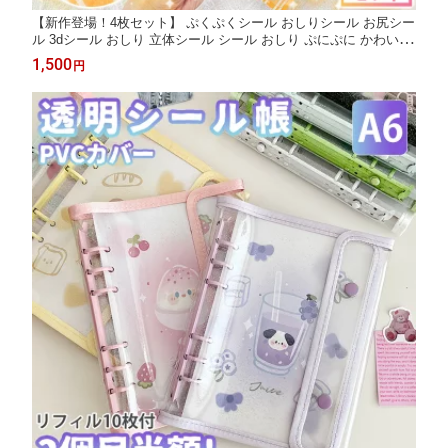
【新作登場！4枚セット】 ぷくぷくシール おしりシール お尻シー
ル 3dシール おしり 立体シール シール おしり ぷにぷに かわいい
動物 シール おはじきシール ぷっくりステッカー シール手帳 6枚
1,500
円
セット シール交換 手帳 贈り物 DIY ご褒美シール 子供