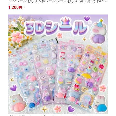
ル 3dシール おしり 立体シール シール おしり ぷにぷに かわいい
動物 シール おはじきシール ぷっくりステッカー シール手帳 6枚
1,200
円
～
セット シール交換 手帳 贈り物 DIY ご褒美シール 子供