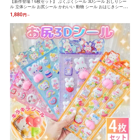
【新作登場！6枚セット】 ぷくぷくシール 3Dシール おしりシー
ル 立体シール お尻シール かわいい 動物 シール おはじきシール
ぷっくりステッカー シール手帳 6枚セット シール交換 手帳 贈り
1,880
円
～
物 DIY ご褒美シール 子供