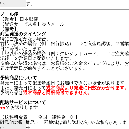
い
す。
メール便
【業者】 日本郵便
【配送サービス名】ゆうメール
【備考】
商品発送のタイミング
特にご指定がない場合、
前払い決済の場合（例：銀行振込） ⇒ご入金確認後、２営業
日に発送いたします。
上記以外の決済の場合（例：クレジットカード） ⇒ご注文確
認後、２営業日に発送いたします。
※前払い決済の場合は、お客様のご入金タイミングにより、お
届け予定日が前後することがございます。
予約商品について
発売日によって配送希望日にお届けできない場合があります。
また、発売日によって
通常商品より発送に日数がかかります。
予約商品は
通常商品と同梱発送できません。
配送サービスについて
●●
でお送りします。
【送料料金表】
全国一律料金：0円
離島他の扱
離島・一部地域は追加送料がかかる場合がありま
い
す。