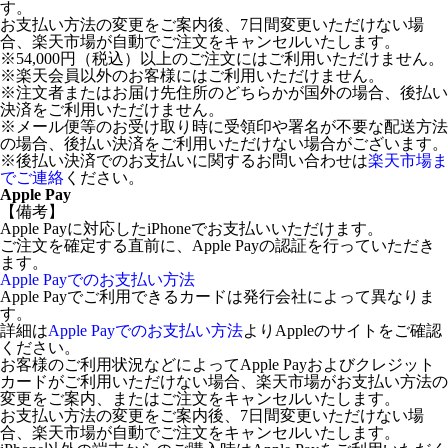
す。
お支払い方法の変更をご案内後、7日間変更いただけない場
合、楽天市場が自動でご注文をキャンセルいたします。
※54,000円（税込）以上のご注文にはご利用いただけません。
※楽天会員以外のお客様にはご利用いただけません。
※注文者またはお届け先住所のどちらかが国外の場合、後払い
決済をご利用いただけません。
※メール便等のお受け取り時に受領印や署名が不要な配送方法
の場合、後払い決済をご利用いただけない場合がございます。
※後払い決済でのお支払いに関するお問い合わせは
楽天市場ま
でご連絡
ください。
Apple Pay
【備考】
Apple Payに対応したiPhoneでお支払いいただけます。
ご注文を確定する直前に、Apple Payの認証を行っていただき
ます。
Apple Payでのお支払い方法
Apple Payでご利用できるカードは発行会社によって異なりま
す。
詳細は
Apple Payでのお支払い方法
よりAppleのサイトをご確認
ください。
お客様のご利用状況などによってApple Payおよびクレジット
カードがご利用いただけない場合、楽天市場がお支払い方法の
変更をご案内、またはご注文をキャンセルいたします。
お支払い方法の変更をご案内後、7日間変更いただけない場
合、楽天市場が自動でご注文をキャンセルいたします。