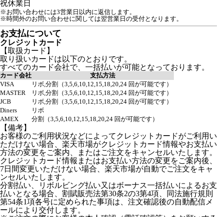
祝
休業日
※お問い合わせには3営業日以内に返信します。
※時間外のお問い合わせに関しては翌営業日の受付となります。
お支払について
クレジットカード
【取扱カード】
取り扱いカードは以下のとおりです。
すべてのカード会社で、一括払いが可能となっております。
カード会社
支払方法
VISA
リボ,分割（3,5,6,10,12,15,18,20,24 回が可能です）
MASTER
リボ,分割（3,5,6,10,12,15,18,20,24 回が可能です）
JCB
リボ,分割（3,5,6,10,12,15,18,20,24 回が可能です）
Diners
リボ
AMEX
分割（3,5,6,10,12,15,18,20,24 回が可能です）
【備考】
お客様のご利用状況などによってクレジットカードがご利用い
ただけない場合、楽天市場がクレジットカード情報やお支払い
方法の変更をご案内、またはご注文をキャンセルいたします。
クレジットカード情報またはお支払い方法の変更をご案内後、
7日間変更いただけない場合、楽天市場が自動でご注文をキャ
ンセルいたします。
分割払い、リボルビング払い又はボーナス一括払いによるお支
払いとなる場合、割賦販売法第30条2の3第4項、同法施行規則
第54条1項各号に定められた事項は、注文確認後の自動配信メ
ールにより交付します。