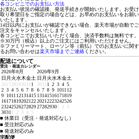
各コンビニでのお支払い方法
お支払い状況の確認後、発送手続きが開始いたします。お受け
取り希望日をご指定の場合などは、お早めのお支払いをお願い
いたします。
14日以内にお支払いが確認できない場合、楽天市場が自動でご
注文をキャンセルいたします。
各コンビニでお支払いいただく場合、決済手数料は無料です。
※30万円（税込）以上のご注文にはご利用いただけません。
※ファミリーマート、ローソン等（前払）でのお支払いに関す
るお問い合わせは
楽天市場までご連絡
ください。
配送について
受注・発送カレンダー
2026年8月
2026年9月
日
月
火
水
木
金
土
日
月
火
水
木
金
土
26
27
28
29
30
31
1
30
31
1
2
3
4
5
2
3
4
5
6
7
8
6
7
8
9
10
11
12
9
10
11
12
13
14
15
13
14
15
16
17
18
19
16
17
18
19
20
21
22
20
21
22
23
24
25
26
23
24
25
26
27
28
29
27
28
29
30
1
2
3
30
31
1
2
3
4
5
■
休業日（受注・発送対応なし）
■
受注対応のみ
■
発送対応のみ
宅配便