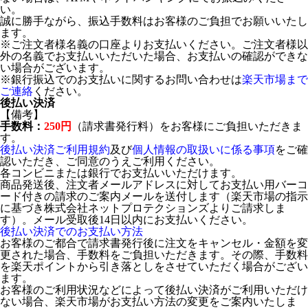
い。
誠に勝手ながら、振込手数料はお客様のご負担でお願いいたし
ます。
※ご注文者様名義の口座よりお支払いください。ご注文者様以
外の名義でお支払いいただいた場合、お支払いの確認ができな
い場合がございます。
※銀行振込でのお支払いに関するお問い合わせは
楽天市場まで
ご連絡
ください。
後払い決済
【備考】
手数料：
250円
（請求書発行料）をお客様にご負担いただきま
す。
後払い決済ご利用規約
及び
個人情報の取扱いに係る事項
をご確
認いただき、ご同意のうえご利用ください。
各コンビニまたは銀行でお支払いいただけます。
商品発送後、注文者メールアドレスに対してお支払い用バーコ
ード付きの請求のご案内メールを送付します（楽天市場の指示
に基づき株式会社ネットプロテクションズよりご請求しま
す）。メール受取後14日以内にお支払いください。
後払い決済でのお支払い方法
お客様のご都合で請求書発行後に注文をキャンセル・金額を変
更された場合、手数料をご負担いただきます。その際、手数料
を楽天ポイントから引き落としをさせていただく場合がござい
ます。
お客様のご利用状況などによって後払い決済がご利用いただけ
ない場合、楽天市場がお支払い方法の変更をご案内いたしま