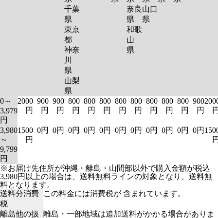
千葉
奈良
山口
県
県
県
東京
和歌
都
山
神奈
県
川
県
山梨
県
0～
2000
900
900
800
800
800
800
800
800
800
800
900
200
円
円
円
円
円
円
円
円
円
円
円
円
3,979
円
3,980
1500
0円
0円
0円
0円
0円
0円
0円
0円
0円
0円
0円
150
～
円
9,799
円
※お届け先住所が沖縄・離島・山間部以外で購入金額が税込
3,980円以上の場合は、送料無料ラインの対象となり、送料無
料となります。
送料分消費
この料金には消費税が 含まれています。
税
離島他の扱
離島・一部地域は追加送料がかかる場合がありま