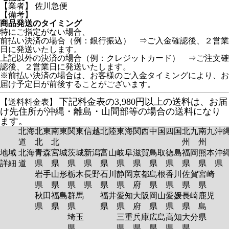
【業者】 佐川急便
【備考】
商品発送のタイミング
特にご指定がない場合、
前払い決済の場合（例：銀行振込） ⇒ご入金確認後、２営業
日に発送いたします。
上記以外の決済の場合（例：クレジットカード） ⇒ご注文確
認後、２営業日に発送いたします。
※前払い決済の場合は、お客様のご入金タイミングにより、お
届け予定日が前後することがございます。
下記料金表の3,980円以上の送料は、お届
【送料料金表】
け先住所が沖縄・離島・山間部等の場合の送料になり
ます。
北海
北東
南東
関東
信越
北陸
東海
関西
中国
四国
北九
南九
沖
道
北
北
州
州
地域
北海
青森
宮城
茨城
新潟
富山
岐阜
滋賀
鳥取
徳島
福岡
熊本
沖
詳細
道
県
県
県
県
県
県
県
県
県
県
県
岩手
山形
栃木
長野
石川
静岡
京都
島根
香川
佐賀
宮崎
県
県
県
県
県
県
府
県
県
県
県
秋田
福島
群馬
福井
愛知
大阪
岡山
愛媛
長崎
鹿児
県
県
県
県
県
府
県
県
県
島
埼玉
三重
兵庫
広島
高知
大分
県
県
県
県
県
県
県