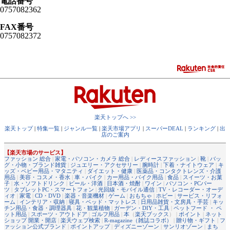
電話番号
0757082362
FAX番号
0757082372
楽天トップへ >>
楽天トップ
|
特集一覧
|
ジャンル一覧
|
楽天市場アプリ
|
スーパーDEAL
|
ランキング
|
出
店のご案内
【楽天市場のサービス】
ファッション 総合
|
家電・パソコン・カメラ 総合
|
レディースファッション
|
靴
|
バッ
グ・小物・ブランド雑貨
|
ジュエリー・アクセサリー
|
腕時計
|
下着・ナイトウェア
|
キ
ッズ・ベビー用品・マタニティ
|
ダイエット・健康
|
医薬品・コンタクトレンズ・介護
用品
|
美容・コスメ・香水
|
車・バイク
|
カー用品・バイク用品
|
食品
|
スイーツ・お菓
子
|
水・ソフトドリンク
|
ビール・洋酒
|
日本酒・焼酎
|
ワイン
|
パソコン・PCパー
ツ
|
タブレットPC・スマートフォン
|
光回線・モバイル通信
|
TV・レコーダー・オーデ
ィオ
|
家電
|
CD・DVD
|
楽器・音楽機材
|
ゲーム
|
おもちゃ
|
ホビー
|
サービス・リフォ
ーム
|
インテリア・収納
|
寝具・ベッド・マットレス
|
日用品雑貨・文房具・手芸
|
キッ
チン用品・食器・調理器具
|
花・観葉植物
|
ガーデン・DIY・工具
|
ペットフード ・ ペ
ット用品
|
スポーツ・アウトドア
|
ゴルフ用品
|
本
（
楽天ブックス
） |
ポイント
|
ネット
ショップ 開業・開店
|
楽天ウェブ検索
|
R-magazine（雑誌コラボ）
|
贈り物・ギフト
|
フ
ァッション公式ブランド
|
ポイントアップ
|
ディズニーゾーン
|
サンリオゾーン
|
まち