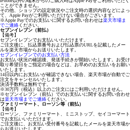
iPhone以外の端末からのご購入時はApple Payをご利用いただく
ことができません。
その他、ショップの設定状況やご注文時の選択内容などによっ
て、Apple Payがご利用いただけない場合がございます。
※Apple Payでのお支払いに関するお問い合わせは
楽天市場ま
でご連絡
ください。
セブンイレブン（前払）
【備考】
セブンイレブンでお支払いいただけます。
ご注文後に、払込票番号および払込票のURLを記載したメー
ルを楽天市場からお送りいたします。
セブンイレブンでのお支払い方法
お支払い状況の確認後、発送手続きが開始いたします。お受け
取り希望日をご指定の場合などは、お早めのお支払いをお願い
いたします。
14日以内にお支払いが確認できない場合、楽天市場が自動でご
注文をキャンセルいたします。
決済手数料は無料です。
※30万円（税込）以上のご注文にはご利用いただけません。
※セブンイレブン（前払）でのお支払いに関するお問い合わせ
は
楽天市場までご連絡
ください。
ファミリーマート、ローソン等（前払）
【備考】
ローソン、ファミリーマート、ミニストップ、セイコーマート
でお支払いいただけます。
ご注文後に、お支払い受付番号を記載したメールを楽天市場か
らお送りいたします。