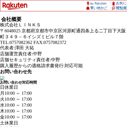
会社概要
株式会社ＬＩＮＫＳ
〒6048025 京都府京都市中京区河原町通四条上る二丁目下大阪
町３４９－６イシズミビル７階
TEL:0757082362 FAX:0757082372
代表者:澤田 大祐
店舗運営責任者:中野
店舗セキュリティ責任者:中野
購入履歴からの適格請求書発行:対応可能
お問い合わせ先
お問い合わせ対応時間
日
休業日
月
10:00 ～ 17:00
火
10:00 ～ 17:00
水
10:00 ～ 17:00
木
10:00 ～ 17:00
金
10:00 ～ 17:00
土
休業日