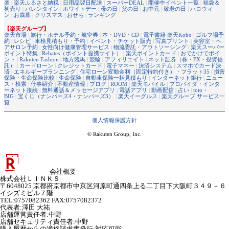
楽
|
楽天ふるさと納税
|
日用品翌日配達
|
スーパーDEAL
|
開催中イベント一覧
|
福袋＆
初売り
|
バレンタイン
|
ホワイトデー
|
母の日
|
父の日
|
お中元
|
敬老の日
|
ハロウィ
ン
|
お歳暮
|
クリスマス
|
おせち
|
ランキング
【楽天グループ】
楽天市場
|
旅行・ホテル予約・航空券
|
本・DVD・CD
|
電子書籍 楽天Kobo
|
ゴルフ場予
約
|
レシピ
|
車検見積もり・予約
|
イベント・チケット販売
|
写真プリント
|
美容室・ヘ
アサロン予約
|
女性向け健康管理サービス
|
物流委託・アウトソーシング
|
楽天スーパー
ポイント特集
|
Rebates（ポイント提携サイト）
|
楽天ポイントカード
|
おでかけでポイ
ント
|
Rakuten Fashion
|
地方競馬
|
競輪
|
アフィリエイト
|
ネット証券（株・FX・投資信
託）
|
カードローン
|
クレジットカード
|
電子マネー
|
決済システム
|
スマホでカード決
済
|
エネルギープランニング
|
住宅ローン変動金利（固定特約付き）・フラット35
|
損害
保険・生命保険比較
|
生命保険
|
自動車保険一括見積もり
|
インターネット銀行
|
ニュー
ス・検索
|
仕事紹介
|
不動産情報
|
ブログ
|
ROOM
|
楽天モバイル
|
プロバイダ・インタ
ーネット接続
|
無料通話＆メッセージアプリ
|
電話アプリ
|
動画配信
|
占い
|
toto・
BIG
|
宝くじ（ナンバーズ4・ナンバーズ3）
|
楽天イーグルス
|
楽天グループ サービス一
覧
個人情報保護方針
© Rakuten Group, Inc.
会社概要
株式会社ＬＩＮＫＳ
〒6048025 京都府京都市中京区河原町通四条上る二丁目下大阪町３４９－６
イシズミビル７階
TEL:0757082362 FAX:0757082372
代表者
:
澤田 大祐
店舗運営責任者
:
中野
店舗セキュリティ責任者
:
中野
購入履歴からの適格請求書発行:対応可能