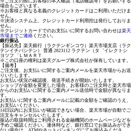
※ご注文の際にお客様の本人確認（電話確認等）をお願いする
場合もございます。
※お客様と異なる名義のクレジットカードはご利用いただけま
せん。
※決済システム上、クレジットカード利用控は発行しておりま
せん。
※クレジットカードでのお支払いに関するお問い合わせは
楽天
市場までご連絡
ください。
銀行振込
【振込先】楽天銀行（ラクテンギンコウ）楽天市場支店（ラク
テンイチバシテン） 普通 2823112 ラクテン（タ゛イレクトシ
ヨツフ゜ＬＭＡＲＴ
※この口座の権利は楽天グループ株式会社が保有しています。
【備考】
ご注文後、お支払いに関するご案内メールを楽天市場からお送
りいたします。
お支払い状況の確認後、発送手続きが開始いたします。
ショップが金額を変更した場合、お客様のご注文時と楽天市場
からのお支払いに関するご案内メール送信時で金額が異なりま
す。
お支払いに関するご案内メールに記載の金額をご確認のうえ、
お支払いください。
14日以内にお支払いが確認できない場合、楽天市場が自動でご
注文をキャンセルいたします。
振込の取扱時間はご利用される金融機関のホームページなどを
予めご確認ください。連休時など、銀行窓口でお振込みができ
ない場合は、ATMやネットバンキングにてお振込みくださ