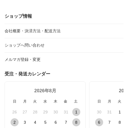
全3色
ラスチック鉢に御供用の
色紙ラッピング付】（※
先端まで花が付いていま
ショップ情報
す）
会社概要・決済方法・配送方法
ショップへ問い合わせ
メルマガ登録・変更
受注・発送カレンダー
2026年8月
20
日
月
火
水
木
金
土
日
月
火
26
27
28
29
30
31
1
30
31
1
2
3
4
5
6
7
8
6
7
8