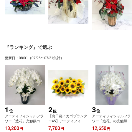
『ランキング』で選ぶ
更新日
：
08/01
（07/25〜07/31集計）
1
2
3
位
位
位
アーティフィシャルフラ
【向日葵／カゴプランタ
アーティフィシャルフラ
ワー「造花」光触媒コー
ー45】アーティフィシャ
ワー「造花」の光触媒コ
ティング【胡蝶蘭鉢植
ルフラワー「造花」光触
ーティング【胡蝶蘭鉢植
13,200
7,700
12,650
円
円
円
え・5本立／陶器鉢ver】
媒コーティング
え・5本立（W/Y）※プ