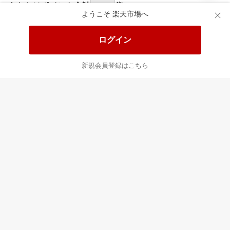
食品と日用品がお
掲載アイテム全品
日
得！
20%以上OFF！
ポ
ようこそ 楽天市場へ
ログイン
あなたはポイント
合計
倍
新規会員登録はこちら
最近チェックした商品
すべて見る