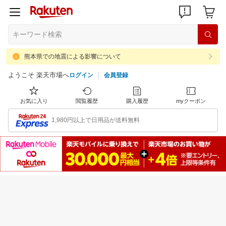
熊本県での地震による影響について
ようこそ 楽天市場へ
ログイン
会員登録
お気に入り
閲覧履歴
購入履歴
myクーポン
1,980円以上で日用品が送料無料