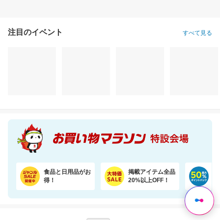
注目のイベント
すべて見る
【期間限定★半額以下セール】 大人気『二十五雑穀米450g』が1,500円⇒699円！
＼45％OFF！／まとめ買いに！ペーパータオル 5パック×6個セット
1,500円
6,620円
5,
半額以下
割引価格
割引価格
699
3,580
5,265
円
円
円