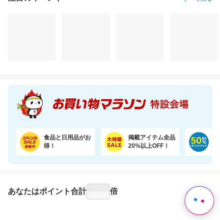
注目のイベント
すべて見る
食品と日用品がお
掲載アイテム全品
日
得！
20%以上OFF！
ポ