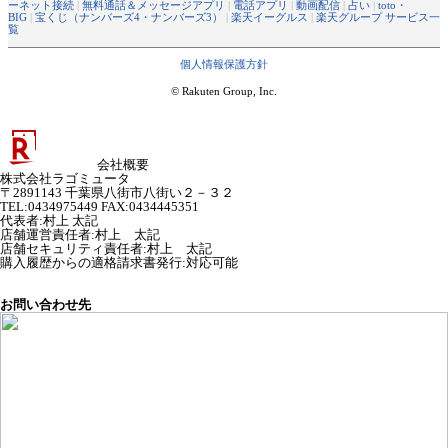
ーネット接続
|
無料通話＆メッセージアプリ
|
電話アプリ
|
動画配信
|
占い
|
toto・
BIG
|
宝くじ（ナンバーズ4・ナンバーズ3）
|
楽天イーグルス
|
楽天グループ サービス一
覧
個人情報保護方針
© Rakuten Group, Inc.
会社概要
株式会社ラゴミュータ
〒2891143 千葉県八街市八街い２－３２
TEL:0434975449 FAX:0434445351
代表者
:
村上 太記
店舗運営責任者
:
村上 太記
店舗セキュリティ責任者
:
村上 太記
購入履歴からの適格請求書発行:対応可能
お問い合わせ先