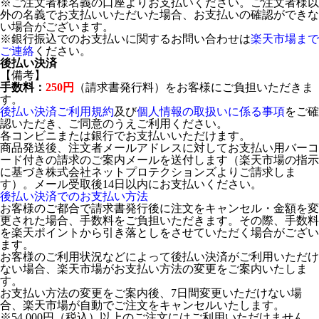
※ご注文者様名義の口座よりお支払いください。ご注文者様以
外の名義でお支払いいただいた場合、お支払いの確認ができな
い場合がございます。
※銀行振込でのお支払いに関するお問い合わせは
楽天市場まで
ご連絡
ください。
後払い決済
【備考】
手数料：
250円
（請求書発行料）をお客様にご負担いただきま
す。
後払い決済ご利用規約
及び
個人情報の取扱いに係る事項
をご確
認いただき、ご同意のうえご利用ください。
各コンビニまたは銀行でお支払いいただけます。
商品発送後、注文者メールアドレスに対してお支払い用バーコ
ード付きの請求のご案内メールを送付します（楽天市場の指示
に基づき株式会社ネットプロテクションズよりご請求しま
す）。メール受取後14日以内にお支払いください。
後払い決済でのお支払い方法
お客様のご都合で請求書発行後に注文をキャンセル・金額を変
更された場合、手数料をご負担いただきます。その際、手数料
を楽天ポイントから引き落としをさせていただく場合がござい
ます。
お客様のご利用状況などによって後払い決済がご利用いただけ
ない場合、楽天市場がお支払い方法の変更をご案内いたしま
す。
お支払い方法の変更をご案内後、7日間変更いただけない場
合、楽天市場が自動でご注文をキャンセルいたします。
※54,000円（税込）以上のご注文にはご利用いただけません。