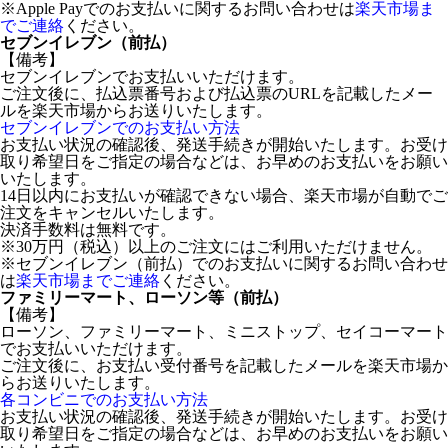
※Apple Payでのお支払いに関するお問い合わせは
楽天市場ま
でご連絡
ください。
セブンイレブン（前払）
【備考】
セブンイレブンでお支払いいただけます。
ご注文後に、払込票番号および払込票のURLを記載したメー
ルを楽天市場からお送りいたします。
セブンイレブンでのお支払い方法
お支払い状況の確認後、発送手続きが開始いたします。お受け
取り希望日をご指定の場合などは、お早めのお支払いをお願い
いたします。
14日以内にお支払いが確認できない場合、楽天市場が自動でご
注文をキャンセルいたします。
決済手数料は無料です。
※30万円（税込）以上のご注文にはご利用いただけません。
※セブンイレブン（前払）でのお支払いに関するお問い合わせ
は
楽天市場までご連絡
ください。
ファミリーマート、ローソン等（前払）
【備考】
ローソン、ファミリーマート、ミニストップ、セイコーマート
でお支払いいただけます。
ご注文後に、お支払い受付番号を記載したメールを楽天市場か
らお送りいたします。
各コンビニでのお支払い方法
お支払い状況の確認後、発送手続きが開始いたします。お受け
取り希望日をご指定の場合などは、お早めのお支払いをお願い