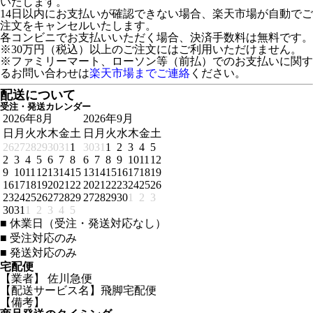
いたします。
14日以内にお支払いが確認できない場合、楽天市場が自動でご
注文をキャンセルいたします。
各コンビニでお支払いいただく場合、決済手数料は無料です。
※30万円（税込）以上のご注文にはご利用いただけません。
※ファミリーマート、ローソン等（前払）でのお支払いに関す
るお問い合わせは
楽天市場までご連絡
ください。
配送について
受注・発送カレンダー
2026年8月
2026年9月
日
月
火
水
木
金
土
日
月
火
水
木
金
土
26
27
28
29
30
31
1
30
31
1
2
3
4
5
2
3
4
5
6
7
8
6
7
8
9
10
11
12
9
10
11
12
13
14
15
13
14
15
16
17
18
19
16
17
18
19
20
21
22
20
21
22
23
24
25
26
23
24
25
26
27
28
29
27
28
29
30
1
2
3
30
31
1
2
3
4
5
■
休業日（受注・発送対応なし）
■
受注対応のみ
■
発送対応のみ
宅配便
【業者】 佐川急便
【配送サービス名】飛脚宅配便
【備考】