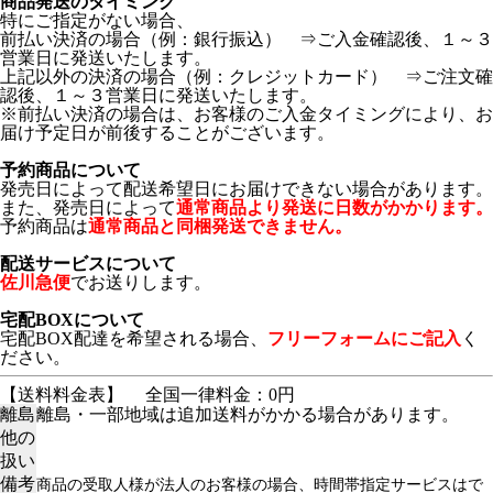
商品発送のタイミング
特にご指定がない場合、
前払い決済の場合（例：銀行振込） ⇒ご入金確認後、１～３
営業日に発送いたします。
上記以外の決済の場合（例：クレジットカード） ⇒ご注文確
認後、１～３営業日に発送いたします。
※前払い決済の場合は、お客様のご入金タイミングにより、お
届け予定日が前後することがございます。
予約商品について
発売日によって配送希望日にお届けできない場合があります。
また、発売日によって
通常商品より発送に日数がかかります。
予約商品は
通常商品と同梱発送できません。
配送サービスについて
佐川急便
でお送りします。
宅配BOXについて
宅配BOX配達を希望される場合、
フリーフォームにご記入
く
ださい。
【送料料金表】
全国一律料金：0円
離島
離島・一部地域は追加送料がかかる場合があります。
他の
扱い
備考
商品の受取人様が法人のお客様の場合、時間帯指定サービスはで