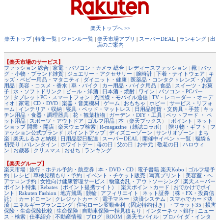
楽天トップへ >>
楽天トップ
|
特集一覧
|
ジャンル一覧
|
楽天市場アプリ
|
スーパーDEAL
|
ランキング
|
出
店のご案内
【楽天市場のサービス】
ファッション 総合
|
家電・パソコン・カメラ 総合
|
レディースファッション
|
靴
|
バッ
グ・小物・ブランド雑貨
|
ジュエリー・アクセサリー
|
腕時計
|
下着・ナイトウェア
|
キ
ッズ・ベビー用品・マタニティ
|
ダイエット・健康
|
医薬品・コンタクトレンズ・介護
用品
|
美容・コスメ・香水
|
車・バイク
|
カー用品・バイク用品
|
食品
|
スイーツ・お菓
子
|
水・ソフトドリンク
|
ビール・洋酒
|
日本酒・焼酎
|
ワイン
|
パソコン・PCパー
ツ
|
タブレットPC・スマートフォン
|
光回線・モバイル通信
|
TV・レコーダー・オーデ
ィオ
|
家電
|
CD・DVD
|
楽器・音楽機材
|
ゲーム
|
おもちゃ
|
ホビー
|
サービス・リフォ
ーム
|
インテリア・収納
|
寝具・ベッド・マットレス
|
日用品雑貨・文房具・手芸
|
キッ
チン用品・食器・調理器具
|
花・観葉植物
|
ガーデン・DIY・工具
|
ペットフード ・ ペ
ット用品
|
スポーツ・アウトドア
|
ゴルフ用品
|
本
（
楽天ブックス
） |
ポイント
|
ネット
ショップ 開業・開店
|
楽天ウェブ検索
|
R-magazine（雑誌コラボ）
|
贈り物・ギフト
|
フ
ァッション公式ブランド
|
ポイントアップ
|
ディズニーゾーン
|
サンリオゾーン
|
まち
楽
|
楽天ふるさと納税
|
日用品翌日配達
|
スーパーDEAL
|
開催中イベント一覧
|
福袋＆
初売り
|
バレンタイン
|
ホワイトデー
|
母の日
|
父の日
|
お中元
|
敬老の日
|
ハロウィ
ン
|
お歳暮
|
クリスマス
|
おせち
|
ランキング
【楽天グループ】
楽天市場
|
旅行・ホテル予約・航空券
|
本・DVD・CD
|
電子書籍 楽天Kobo
|
ゴルフ場予
約
|
レシピ
|
車検見積もり・予約
|
イベント・チケット販売
|
写真プリント
|
美容室・ヘ
アサロン予約
|
女性向け健康管理サービス
|
物流委託・アウトソーシング
|
楽天スーパー
ポイント特集
|
Rebates（ポイント提携サイト）
|
楽天ポイントカード
|
おでかけでポイ
ント
|
Rakuten Fashion
|
地方競馬
|
競輪
|
アフィリエイト
|
ネット証券（株・FX・投資信
託）
|
カードローン
|
クレジットカード
|
電子マネー
|
決済システム
|
スマホでカード決
済
|
エネルギープランニング
|
住宅ローン変動金利（固定特約付き）・フラット35
|
損害
保険・生命保険比較
|
生命保険
|
自動車保険一括見積もり
|
インターネット銀行
|
ニュー
ス・検索
|
仕事紹介
|
不動産情報
|
ブログ
|
ROOM
|
楽天モバイル
|
プロバイダ・インタ