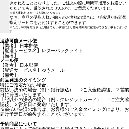
きかねることとなりました。ご注文の際に時間帯指定をお選びい
ただいても、反映されませんので、ご留意くださいませ。
※個人宅以外は全て法人扱いとなります。
なお、商品の受取人様が個人のお客様の場合は、従来通り時間帯
指定サービスをお付けすることができます。
※ただし時間を指定された場合でも、事情により指定時間内に配達ができない事もございま
す
追跡可能メール便
【業者】 日本郵便
【配送サービス名】レターパックライト
【備考】
メール便
【業者】 日本郵便
【配送サービス名】ゆうメール
【備考】
商品発送のタイミング
特にご指定がない場合、
前払い決済の場合（例：銀行振込） ⇒ご入金確認後、２営業
日に発送いたします。
上記以外の決済の場合（例：クレジットカード） ⇒ご注文確
認後、２営業日に発送いたします。
※前払い決済の場合は、お客様のご入金タイミングにより、お
届け予定日が前後することがございます。
予約商品について
発売日によって配送希望日にお届けできない場合があります。