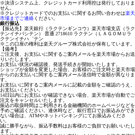
※決済システム上、クレジットカード利用控は発行しておりま
せん。
※クレジットカードでのお支払いに関するお問い合わせは
楽天
市場までご連絡
ください。
銀行振込
【振込先】楽天銀行（ラクテンギンコウ）楽天市場支店（ラク
テンイチバシテン） 普通 2718610 ラクテン（ＬＡＧＯＭＵラ
クテンイチハ゛テン
※この口座の権利は楽天グループ株式会社が保有しています。
【備考】
ご注文後、お支払いに関するご案内メールを楽天市場からお送
りいたします。
お支払い状況の確認後、発送手続きが開始いたします。
ショップが金額を変更した場合、お客様のご注文時と楽天市場
からのお支払いに関するご案内メール送信時で金額が異なりま
す。
お支払いに関するご案内メールに記載の金額をご確認のうえ、
お支払いください。
14日以内にお支払いが確認できない場合、楽天市場が自動でご
注文をキャンセルいたします。
振込の取扱時間はご利用される金融機関のホームページなどを
予めご確認ください。連休時など、銀行窓口でお振込みができ
ない場合は、ATMやネットバンキングにてお振込みくださ
い。
誠に勝手ながら、振込手数料はお客様のご負担でお願いいたし
ます。