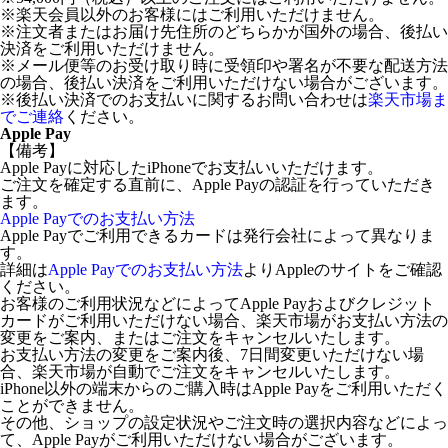
※楽天会員以外のお客様にはご利用いただけません。
※注文者またはお届け先住所のどちらかが国外の場合、後払い
決済をご利用いただけません。
※メール便等のお受け取り時に受領印や署名が不要な配送方法
の場合、後払い決済をご利用いただけない場合がございます。
※後払い決済でのお支払いに関するお問い合わせは
楽天市場ま
でご連絡
ください。
Apple Pay
【備考】
Apple Payに対応したiPhoneでお支払いいただけます。
ご注文を確定する直前に、Apple Payの認証を行っていただき
ます。
Apple Payでのお支払い方法
Apple Payでご利用できるカードは発行会社によって異なりま
す。
詳細は
Apple Payでのお支払い方法
よりAppleのサイトをご確認
ください。
お客様のご利用状況などによってApple Payおよびクレジット
カードがご利用いただけない場合、楽天市場がお支払い方法の
変更をご案内、またはご注文をキャンセルいたします。
お支払い方法の変更をご案内後、7日間変更いただけない場
合、楽天市場が自動でご注文をキャンセルいたします。
iPhone以外の端末からのご購入時はApple Payをご利用いただく
ことができません。
その他、ショップの設定状況やご注文時の選択内容などによっ
て、Apple Payがご利用いただけない場合がございます。