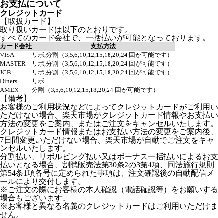
お支払について
クレジットカード
【取扱カード】
取り扱いカードは以下のとおりです。
すべてのカード会社で、一括払いが可能となっております。
カード会社
支払方法
VISA
リボ,分割（3,5,6,10,12,15,18,20,24 回が可能です）
MASTER
リボ,分割（3,5,6,10,12,15,18,20,24 回が可能です）
JCB
リボ,分割（3,5,6,10,12,15,18,20,24 回が可能です）
Diners
リボ
AMEX
分割（3,5,6,10,12,15,18,20,24 回が可能です）
【備考】
お客様のご利用状況などによってクレジットカードがご利用い
ただけない場合、楽天市場がクレジットカード情報やお支払い
方法の変更をご案内、またはご注文をキャンセルいたします。
クレジットカード情報またはお支払い方法の変更をご案内後、
7日間変更いただけない場合、楽天市場が自動でご注文をキャ
ンセルいたします。
分割払い、リボルビング払い又はボーナス一括払いによるお支
払いとなる場合、割賦販売法第30条2の3第4項、同法施行規則
第54条1項各号に定められた事項は、注文確認後の自動配信メ
ールにより交付します。
※ご注文の際にお客様の本人確認（電話確認等）をお願いする
場合もございます。
※お客様と異なる名義のクレジットカードはご利用いただけま
せん。