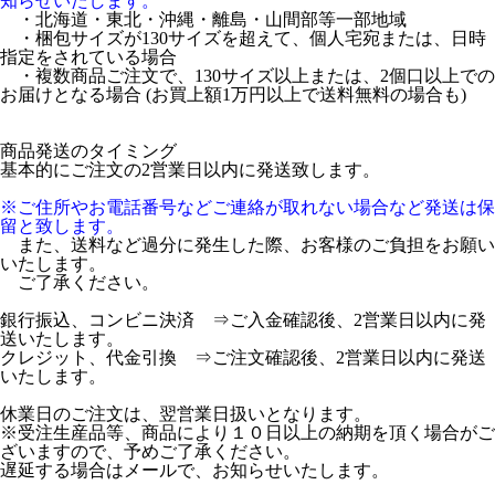
知らせいたします。
・北海道・東北・沖縄・離島・山間部等一部地域
・梱包サイズが130サイズを超えて、個人宅宛または、日時
指定をされている場合
・複数商品ご注文で、130サイズ以上または、2個口以上での
お届けとなる場合 (お買上額1万円以上で送料無料の場合も)
商品発送のタイミング
基本的にご注文の2営業日以内に発送致します。
※ご住所やお電話番号などご連絡が取れない場合など発送は保
留と致します。
また、送料など過分に発生した際、お客様のご負担をお願い
いたします。
ご了承ください。
銀行振込、コンビニ決済 ⇒ご入金確認後、2営業日以内に発
送いたします。
クレジット、代金引換 ⇒ご注文確認後、2営業日以内に発送
いたします。
休業日のご注文は、翌営業日扱いとなります。
※受注生産品等、商品により１０日以上の納期を頂く場合がご
ざいますので、予めご了承ください。
遅延する場合はメールで、お知らせいたします。