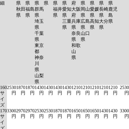
細
県
県
県
県
県
県
府
県
県
県
県
秋田
福島
群馬
福井
愛知
大阪
岡山
愛媛
長崎
鹿児
県
県
県
県
県
府
県
県
県
島
埼玉
三重
兵庫
広島
高知
大分
県
県
県
県
県
県
県
千葉
奈良
山口
県
県
県
東京
和歌
都
山
神奈
県
川
県
山梨
県
160
2530
1870
1870
1430
1430
1430
1430
1210
1210
1210
1210
1210
2530
サ
円
円
円
円
円
円
円
円
円
円
円
円
円
イ
ズ
170
3300
2970
2970
2530
2530
1870
1870
1650
1650
1650
1430
1430
3300
サ
円
円
円
円
円
円
円
円
円
円
円
円
円
イ
ズ