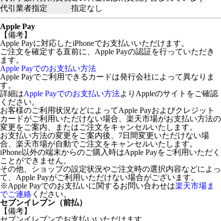
代引業者指定
指定なし
Apple Pay
【備考】
Apple Payに対応したiPhoneでお支払いいただけます。
ご注文を確定する直前に、Apple Payの認証を行っていただき
ます。
Apple Payでのお支払い方法
Apple Payでご利用できるカードは発行会社によって異なりま
す。
詳細は
Apple Payでのお支払い方法
よりAppleのサイトをご確認
ください。
お客様のご利用状況などによってApple Payおよびクレジット
カードがご利用いただけない場合、楽天市場がお支払い方法の
変更をご案内、またはご注文をキャンセルいたします。
お支払い方法の変更をご案内後、7日間変更いただけない場
合、楽天市場が自動でご注文をキャンセルいたします。
iPhone以外の端末からのご購入時はApple Payをご利用いただく
ことができません。
その他、ショップの設定状況やご注文時の選択内容などによっ
て、Apple Payがご利用いただけない場合がございます。
※Apple Payでのお支払いに関するお問い合わせは
楽天市場ま
でご連絡
ください。
セブンイレブン（前払）
【備考】
セブンイレブンでお支払いいただけます。