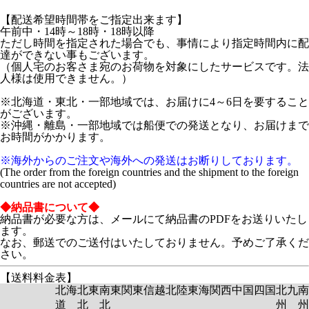
【配送希望時間帯をご指定出来ます】
午前中・14時～18時・18時以降
ただし時間を指定された場合でも、事情により指定時間内に配
達ができない事もございます。
（個人宅のお客さま宛のお荷物を対象にしたサービスです。法
人様は使用できません。）
※北海道・東北・一部地域では、お届けに4～6日を要すること
がございます。
※沖縄・離島・一部地域では船便での発送となり、お届けまで
お時間がかかります。
※海外からのご注文や海外への発送はお断りしております。
(The order from the foreign countries and the shipment to the foreign
countries are not accepted)
◆納品書について◆
納品書が必要な方は、メールにて納品書のPDFをお送りいたし
ます。
なお、郵送でのご送付はいたしておりません。予めご了承くだ
さい。
【送料料金表】
北海
北東
南東
関東
信越
北陸
東海
関西
中国
四国
北九
南
道
北
北
州
州