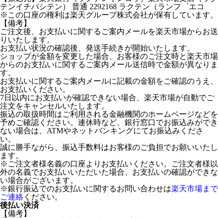
テンイチバシテン） 普通 2292168 ラクテン（ランフ゜エコ
※この口座の権利は楽天グループ株式会社が保有しています。
【備考】
ご注文後、お支払いに関するご案内メールを楽天市場からお送
りいたします。
お支払い状況の確認後、発送手続きが開始いたします。
ショップが金額を変更した場合、お客様のご注文時と楽天市場
からのお支払いに関するご案内メール送信時で金額が異なりま
す。
お支払いに関するご案内メールに記載の金額をご確認のうえ、
お支払いください。
7日以内にお支払いが確認できない場合、楽天市場が自動でご
注文をキャンセルいたします。
振込の取扱時間はご利用される金融機関のホームページなどを
予めご確認ください。連休時など、銀行窓口でお振込みができ
ない場合は、ATMやネットバンキングにてお振込みくださ
い。
誠に勝手ながら、振込手数料はお客様のご負担でお願いいたし
ます。
※ご注文者様名義の口座よりお支払いください。ご注文者様以
外の名義でお支払いいただいた場合、お支払いの確認ができな
い場合がございます。
※銀行振込でのお支払いに関するお問い合わせは
楽天市場まで
ご連絡
ください。
後払い決済
【備考】