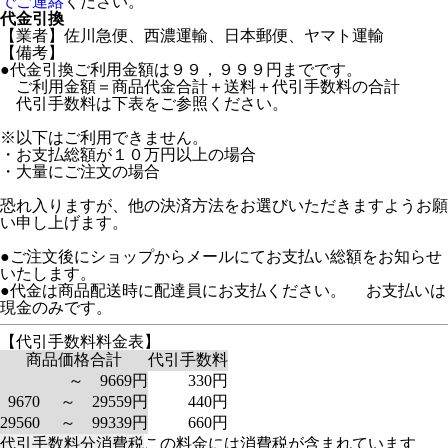
でご連絡
ください。
代金引換
【業者】佐川急便、西濃運輸、日本郵便、ヤマト運輸
【備考】
●代金引換ご利用金額は９９，９９９円までです。
ご利用金額＝商品代金合計＋送料＋代引手数料の合計
代引手数料は下表をご参照ください。
※以下はご利用できません。
・お支払総額が１０万円以上の場合
・大量にご注文の場合
恐れ入りますが、他の決済方法をお選びいただきますようお願
い申し上げます。
●ご注文後にショップからメールにてお支払い総額をお知らせ
いたします。
●代金は商品配送時に配達員にお支払ください。 お支払いは
現金のみです。
【代引手数料料金表】
商品価格合計
代引手数料
～ 9669円
330円
9670 ～ 29559円
440円
29560 ～ 99339円
660円
代引手数料分消費税
この料金には消費税が含まれています