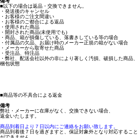
備考
■以下の場合は返品・交換できません。
・発送後のキャンセル
・お客様のご注文間違い
・お客様のご都合による返品
・使用された商品
・開封された商品(未使用でも)
・商品、箱が損傷している、落書きしている等の場合
・付属品の欠品、お届け時のメーカー正規の箱がない場合
・メーカーから取寄せた商品
・受注品、特注品
・弊社、配送会社以外の非により著しく汚損、破損した商品、
梱包状態
■
商品等の不具合による返金
備考
弊社・メーカーに在庫がなく、交換できない場合、
返金いたします。
商品到着日より７日以内にご連絡をお願い致します。
商品到着後７日を過ぎますと、保証対象外となり対応すること
ができません。