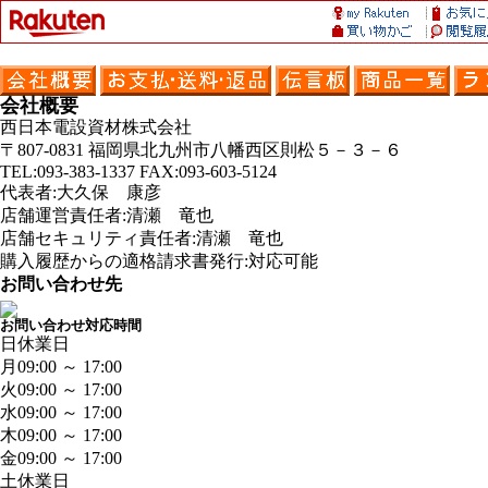
会社概要
西日本電設資材株式会社
〒807-0831 福岡県北九州市八幡西区則松５－３－６
TEL:093-383-1337 FAX:093-603-5124
代表者:大久保 康彦
店舗運営責任者:清瀬 竜也
店舗セキュリティ責任者:清瀬 竜也
購入履歴からの適格請求書発行:対応可能
お問い合わせ先
お問い合わせ対応時間
日
休業日
月
09:00 ～ 17:00
火
09:00 ～ 17:00
水
09:00 ～ 17:00
木
09:00 ～ 17:00
金
09:00 ～ 17:00
土
休業日