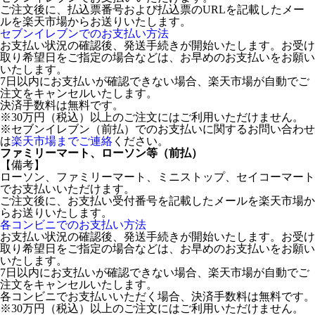
ご注文後に、払込票番号および払込票のURLを記載したメー
ルを楽天市場からお送りいたします。
セブンイレブンでのお支払い方法
お支払い状況の確認後、発送手続きが開始いたします。お受け
取り希望日をご指定の場合などは、お早めのお支払いをお願い
いたします。
7日以内にお支払いが確認できない場合、楽天市場が自動でご
注文をキャンセルいたします。
決済手数料は無料です。
※30万円（税込）以上のご注文にはご利用いただけません。
※セブンイレブン（前払）でのお支払いに関するお問い合わせ
は
楽天市場までご連絡
ください。
ファミリーマート、ローソン等（前払）
【備考】
ローソン、ファミリーマート、ミニストップ、セイコーマート
でお支払いいただけます。
ご注文後に、お支払い受付番号を記載したメールを楽天市場か
らお送りいたします。
各コンビニでのお支払い方法
お支払い状況の確認後、発送手続きが開始いたします。お受け
取り希望日をご指定の場合などは、お早めのお支払いをお願い
いたします。
7日以内にお支払いが確認できない場合、楽天市場が自動でご
注文をキャンセルいたします。
各コンビニでお支払いいただく場合、決済手数料は無料です。
※30万円（税込）以上のご注文にはご利用いただけません。