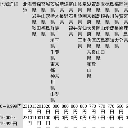
地域詳細
北海
青森
宮城
茨城
新潟
富山
岐阜
滋賀
鳥取
徳島
福岡
熊
道
県
県
県
県
県
県
県
県
県
県
岩手
山形
栃木
長野
石川
静岡
京都
島根
香川
佐賀
宮
県
県
県
県
県
県
府
県
県
県
秋田
福島
群馬
福井
愛知
大阪
岡山
愛媛
長崎
鹿
県
県
県
県
県
府
県
県
県
島
埼玉
三重
兵庫
広島
高知
大分
県
県
県
県
県
県
千葉
奈良
山口
県
県
県
東京
和歌
都
山
神奈
県
川
県
山梨
県
0～9,999円
2310
1320
1320
880
880
880
880
770
770
770
660
6
円
円
円
円
円
円
円
円
円
円
円
10,000～
2310
1100
1100
0円
0円
0円
0円
0円
0円
0円
0円
円
円
円
19,999円