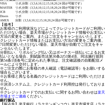
VISA
リボ,分割（3,5,6,10,12,15,18,20,24 回が可能です）
MASTER
リボ,分割（3,5,6,10,12,15,18,20,24 回が可能です）
JCB
リボ,分割（3,5,6,10,12,15,18,20,24 回が可能です）
Diners
リボ
AMEX
分割（3,5,6,10,12,15,18,20,24 回が可能です）
【備考】
お客様のご利用状況などによってクレジットカードがご利用い
ただけない場合、楽天市場がクレジットカード情報やお支払い
方法の変更をご案内、またはご注文をキャンセルいたします。
クレジットカード情報またはお支払い方法の変更をご案内後、
7日間変更いただけない場合、楽天市場が自動でご注文をキャ
ンセルいたします。
分割払い、リボルビング払い又はボーナス一括払いによるお支
払いとなる場合、割賦販売法第30条2の3第4項、同法施行規則
第54条1項各号に定められた事項は、注文確認後の自動配信メ
ールにより交付します。
※ご注文の際にお客様の本人確認（電話確認等）をお願いする
場合もございます。
※お客様と異なる名義のクレジットカードはご利用いただけま
せん。
※決済システム上、クレジットカード利用控は発行しておりま
せん。
※クレジットカードでのお支払いに関するお問い合わせは
楽天
市場までご連絡
ください。
銀行振込
【振込先】楽天銀行（ラクテンギンコウ）楽天市場支店（ラク