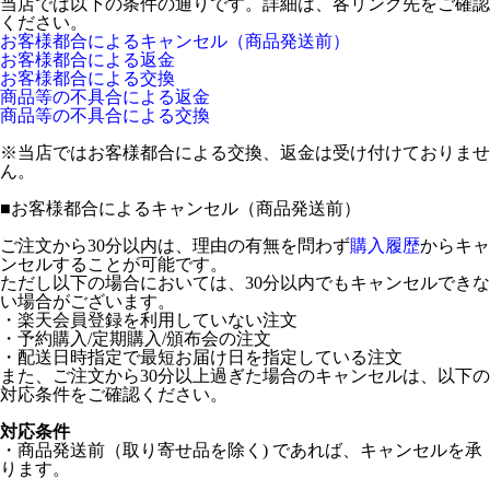
当店では以下の条件の通りです。詳細は、各リンク先をご確認
ください。
お客様都合によるキャンセル（商品発送前）
お客様都合による返金
お客様都合による交換
商品等の不具合による返金
商品等の不具合による交換
※当店ではお客様都合による交換、返金は受け付けておりませ
ん。
■
お客様都合によるキャンセル（商品発送前）
ご注文から30分以内は、理由の有無を問わず
購入履歴
からキャ
ンセルすることが可能です。
ただし以下の場合においては、30分以内でもキャンセルできな
い場合がございます。
・楽天会員登録を利用していない注文
・予約購入/定期購入/頒布会の注文
・配送日時指定で最短お届け日を指定している注文
また、ご注文から30分以上過ぎた場合のキャンセルは、以下の
対応条件をご確認ください。
対応条件
・商品発送前（取り寄せ品を除く) であれば、キャンセルを承
ります。