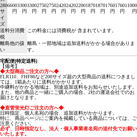
280
6600
3300
3300
2750
2750
2420
2420
2200
1870
1870
1760
1760
11000
サ
円
円
円
円
円
円
円
円
円
円
円
円
円
イ
ズ
送料分消費
この料金には消費税が 含まれています。
税
離島他の扱
離島・一部地域は追加送料がかかる場合がありま
い
す。
宅配便[特定送料]
【備考】
◆大型商品ご注文の方へ◆
FLR110、FHF86など200サイズ超の大型商品の送料につきまし
ては、1箱あたりに送料がかかります。
中継料がかかる地域は、別途追加送料をお知らせいたします。
また、他の商品と一緒にご購入の場合、2社の運送会社でのお
届けとなります。
◆直管蛍光灯ご注文の方へ◆
日時指定、個人名宛の場合、追加送料がかかります。
特に、商品ページにご案内を掲載している商品については、ご
注意ください。
必ず、日時指定なし、法人・個人事業者名宛の送付先でお願い
いたします。