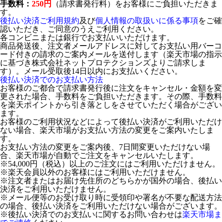
手数料：
250円
（請求書発行料）をお客様にご負担いただきま
す。
後払い決済ご利用規約
及び
個人情報の取扱いに係る事項
をご確
認いただき、ご同意のうえご利用ください。
各コンビニまたは銀行でお支払いいただけます。
商品発送後、注文者メールアドレスに対してお支払い用バーコ
ード付きの請求のご案内メールを送付します（楽天市場の指示
に基づき株式会社ネットプロテクションズよりご請求しま
す）。メール受取後14日以内にお支払いください。
後払い決済でのお支払い方法
お客様のご都合で請求書発行後に注文をキャンセル・金額を変
更された場合、手数料をご負担いただきます。その際、手数料
を楽天ポイントから引き落としをさせていただく場合がござい
ます。
お客様のご利用状況などによって後払い決済がご利用いただけ
ない場合、楽天市場がお支払い方法の変更をご案内いたしま
す。
お支払い方法の変更をご案内後、7日間変更いただけない場
合、楽天市場が自動でご注文をキャンセルいたします。
※54,000円（税込）以上のご注文にはご利用いただけません。
※楽天会員以外のお客様にはご利用いただけません。
※注文者またはお届け先住所のどちらかが国外の場合、後払い
決済をご利用いただけません。
※メール便等のお受け取り時に受領印や署名が不要な配送方法
の場合、後払い決済をご利用いただけない場合がございます。
※後払い決済でのお支払いに関するお問い合わせは
楽天市場ま