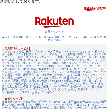
送信いたしております。
楽天トップへ >>
楽天トップ
|
特集一覧
|
ジャンル一覧
|
楽天市場アプリ
|
スーパーDEAL
|
ランキング
|
出
店のご案内
【楽天市場のサービス】
ファッション 総合
|
家電・パソコン・カメラ 総合
|
レディースファッション
|
靴
|
バッ
グ・小物・ブランド雑貨
|
ジュエリー・アクセサリー
|
腕時計
|
下着・ナイトウェア
|
キ
ッズ・ベビー用品・マタニティ
|
ダイエット・健康
|
医薬品・コンタクトレンズ・介護
用品
|
美容・コスメ・香水
|
車・バイク
|
カー用品・バイク用品
|
食品
|
スイーツ・お菓
子
|
水・ソフトドリンク
|
ビール・洋酒
|
日本酒・焼酎
|
ワイン
|
パソコン・PCパー
ツ
|
タブレットPC・スマートフォン
|
光回線・モバイル通信
|
TV・レコーダー・オーデ
ィオ
|
家電
|
CD・DVD
|
楽器・音楽機材
|
ゲーム
|
おもちゃ
|
ホビー
|
サービス・リフォ
ーム
|
インテリア・収納
|
寝具・ベッド・マットレス
|
日用品雑貨・文房具・手芸
|
キッ
チン用品・食器・調理器具
|
花・観葉植物
|
ガーデン・DIY・工具
|
ペットフード ・ ペ
ット用品
|
スポーツ・アウトドア
|
ゴルフ用品
|
本
（
楽天ブックス
） |
ポイント
|
ネット
ショップ 開業・開店
|
楽天ウェブ検索
|
R-magazine（雑誌コラボ）
|
贈り物・ギフト
|
フ
ァッション公式ブランド
|
ポイントアップ
|
ディズニーゾーン
|
サンリオゾーン
|
まち
楽
|
楽天ふるさと納税
|
日用品翌日配達
|
スーパーDEAL
|
開催中イベント一覧
|
福袋＆
初売り
|
バレンタイン
|
ホワイトデー
|
母の日
|
父の日
|
お中元
|
敬老の日
|
ハロウィ
ン
|
お歳暮
|
クリスマス
|
おせち
|
ランキング
【楽天グループ】
楽天市場
|
旅行・ホテル予約・航空券
|
本・DVD・CD
|
電子書籍 楽天Kobo
|
ゴルフ場予
約
|
レシピ
|
車検見積もり・予約
|
イベント・チケット販売
|
写真プリント
|
美容室・ヘ
アサロン予約
|
女性向け健康管理サービス
|
物流委託・アウトソーシング
|
楽天スーパー