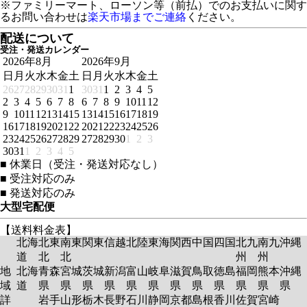
※ファミリーマート、ローソン等（前払）でのお支払いに関す
るお問い合わせは
楽天市場までご連絡
ください。
配送について
受注・発送カレンダー
2026年8月
2026年9月
日
月
火
水
木
金
土
日
月
火
水
木
金
土
26
27
28
29
30
31
1
30
31
1
2
3
4
5
2
3
4
5
6
7
8
6
7
8
9
10
11
12
9
10
11
12
13
14
15
13
14
15
16
17
18
19
16
17
18
19
20
21
22
20
21
22
23
24
25
26
23
24
25
26
27
28
29
27
28
29
30
1
2
3
30
31
1
2
3
4
5
■
休業日（受注・発送対応なし）
■
受注対応のみ
■
発送対応のみ
大型宅配便
【送料料金表】
北海
北東
南東
関東
信越
北陸
東海
関西
中国
四国
北九
南九
沖縄
道
北
北
州
州
地
北海
青森
宮城
茨城
新潟
富山
岐阜
滋賀
鳥取
徳島
福岡
熊本
沖縄
域
道
県
県
県
県
県
県
県
県
県
県
県
県
詳
岩手
山形
栃木
長野
石川
静岡
京都
島根
香川
佐賀
宮崎