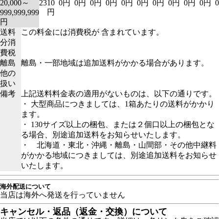
20,000～
2310
0円
0円
0円
0円
0円
0円
0円
0円
0円
0円
円
999,999,999
円
送料
この料金には消費税が 含まれています。
分消
費税
離島
離島・一部地域は追加送料がかかる場合があります。
他の
扱い
備考
上記送料料金表の適用がないものは、以下の通りです。
・ 大型商品につきましては、1箱あたりの送料がかかり
ます。
・ 130サイズ以上の梱包、または２個口以上の梱包とな
る場合、別途追加送料をお知らせいたします。
・ 北海道・東北・沖縄・離島・山間部・その他中継料
がかかる地域につきましては、別途追加送料をお知らせ
いたします。
海外配送について
当店は海外へ発送を行っていません
キャンセル・返品（返金・交換）について