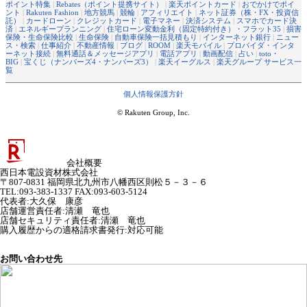
ポイント特集
|
Rebates（ポイント提携サイト）
|
楽天ポイントカード
|
おでかけでポイ
ント
|
Rakuten Fashion
|
地方競馬
|
競輪
|
アフィリエイト
|
ネット証券（株・FX・投資信
託）
|
カードローン
|
クレジットカード
|
電子マネー
|
決済システム
|
スマホでカード決
済
|
エネルギープランニング
|
住宅ローン変動金利（固定特約付き）・フラット35
|
損害
保険・生命保険比較
|
生命保険
|
自動車保険一括見積もり
|
インターネット銀行
|
ニュー
ス・検索
|
仕事紹介
|
不動産情報
|
ブログ
|
ROOM
|
楽天モバイル
|
プロバイダ・インタ
ーネット接続
|
無料通話＆メッセージアプリ
|
電話アプリ
|
動画配信
|
占い
|
toto・
BIG
|
宝くじ（ナンバーズ4・ナンバーズ3）
|
楽天イーグルス
|
楽天グループ サービス一
覧
個人情報保護方針
© Rakuten Group, Inc.
会社概要
西日本電設資材株式会社
〒807-0831 福岡県北九州市八幡西区則松５－３－６
TEL:093-383-1337 FAX:093-603-5124
代表者
:
大久保 康彦
店舗運営責任者
:
清瀬 竜也
店舗セキュリティ責任者
:
清瀬 竜也
購入履歴からの適格請求書発行:対応可能
お問い合わせ先