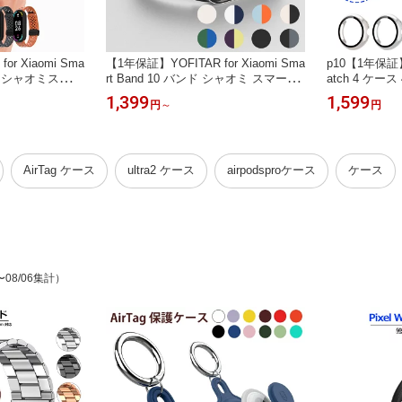
r Xiaomi Sma
【1年保証】YOFITAR for Xiaomi Sma
p10【1年保証】Y
ンド シャオミスマー
rt Band 10 バンド シャオミ スマート
atch 4 ケース
ト マグネット シ
バンド 10/9/8交換ベルト マグネット
充電アダプタ
1,399
1,599
円
～
円
9/8替えバンド 柔
式 シリコン製 金属製コネクター 無段
チ4保護カバー
気性 快適 取り付
階調整 防水 防汚 シボ加工 おしゃれ
oogle pixel
 Xiaomi Sm
スポーツ Xiaomi Smart Band 10/9/8ス
撃 全面保護 
クセサリー
トラップ
率 指紋防止 
セサリー
AirTag ケース
ultra2 ケース
airpodsproケース
ケース
〜08/06集計）