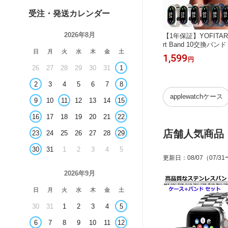
受注・発送カレンダー
2026年8月
YOFITA
【1年保証】【シリーズ11・SE3対
【1年保証】YOFITAR fo
ケース シリ
応】【磁気両面】YOFITAR アップル
rt Band 10交換バ
日
月
火
水
木
金
土
6 カバー
ウォッチ バンド マグネットApple Wa
トバンド10/9/8ベル
1,699
1,599
円
～
円
止 ソニー
tch ベルト シリコン 防水 アップルウ
リコン mi band 10/
26
27
28
29
30
31
1
防水 ソニ
ォッチ マグネット シリコン バンド 3
らかい 軽量 防水 通
 sony
8/40/41/42mm 42/44/45/46/49mm ス
け簡単 メンズ レディース
2
3
4
5
6
7
8
000xm6
ポーツ おしゃれ 軽量 通気性 防汗 全
art Band 10/9/8ア
シリーズ対応
applewatchケース
9
10
11
12
13
14
15
16
17
18
19
20
21
22
店舗人気商品
23
24
25
26
27
28
29
30
31
1
2
3
4
5
更新日
：
08/07
（07/31
2026年9月
日
月
火
水
木
金
土
30
31
1
2
3
4
5
6
7
8
9
10
11
12