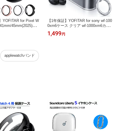
OFITAR for Pixel W
【1年保証】YOFITAR for sony wf-100
【1年保証
 41mm/45mm(2025)独立
0xm6ケース クリア wf-1000xm6カバ
h バ
ー付き ピクセルウォッ
ー TPU素材 金属カラビナ付属 黄ばみ
mm幅
1,499
1,48
円
 液晶フィルム 一体型 g
にくい 全面保護 指紋防止 傷防止 汚
クル ナ
 watch 4対応 PC素材 耐衝
れ防止 wf-1000xm6保護カバー wf-100
3/2/1
超薄型 装着簡単 高透過
0xm6アクセサリー 可愛い おしゃれ
対応 4
ピクセルウォッチ4アク
透明
m/41
applewatchバンド