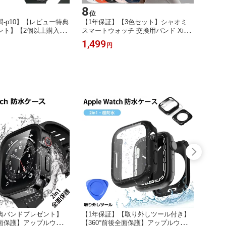
8
位
-p10】【レビュー特典
【1年保証】【3色セット】シャオミ
ント】【2個以上購入で
スマートウォッチ 交換用バンド Xiao
YOFITAR for Apple
mi Smart Band 10/Xiaomi Smart Band
1,499
円
ー ケース アップルウォッ
9/Xiaomi Smart Band 8 対応 TPU素材
ス 防水46mm 45mm 4
交換ベルト高質量 柔らかい 防水 耐汗
44mm40mm 保護ケース
性 耐久性 軽量 メンズ＆レディース用
ガラス おしゃれ カバー
Xiaomi Mi Band 10/9/8 用 バンド
チ感良好
典バンドプレゼント】
【1年保証】【取り外しツール付き】
【マラ
全面保護】アップルウォッ
【360°前後全面保護】アップルウォッ
バンド