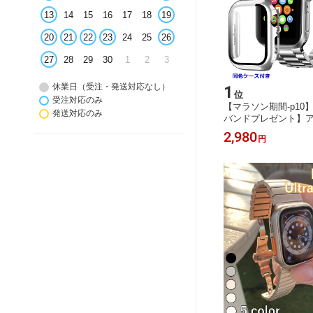
13
14
15
16
17
18
19
20
21
22
23
24
25
26
27
28
29
30
1
2
3
休業日（受注・発送対応なし）
1
位
受注対応のみ
【マラソン期間-p10
発送対応のみ
バンドプレゼント】
ステンレス バンド カ
2,980
円
ップルウォッチ バンド
pple watch バンド
シルバー apple watc
10 9 SE SE3 40mm 
mm【1年保証】