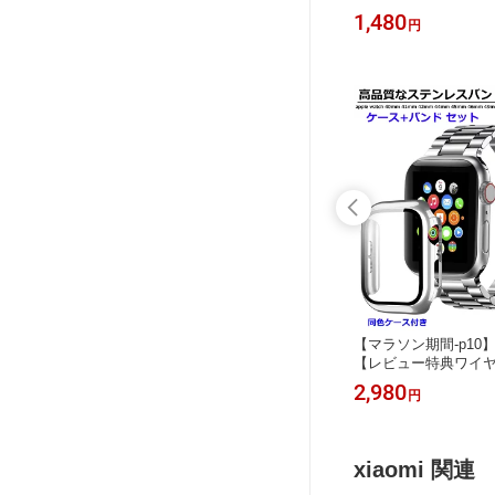
ルウォッチ
チ カバー Apple Watch ケース46mm
お得な50%OFF】YOFITA
1,480
1,480
円
円
ー オシャレA
45mm 41mm 44mm 42mm 40mm お
Watchカバー ケー
mm 45m
しゃれ 全面保護 前後カバー 一体型 a
チ カバー ケース 防水4
Apple
pple watch11 ケース 耐衝撃 series 11
1mm 42mm 44mm
 液晶保
10 9 8 7 6 5 4 se se3 アップルウォッ
最高硬度 強化ガラス 
チ 11 カバー
PC素材 タッチ感良好
e Watc
【1年保証】【シリーズ11・SE3対
【マラソン期間-p10
ルト 26
応】【磁気両面】YOFITAR アップル
【レビュー特典ワイ
ド式バッ
ウォッチ バンド マグネットApple Wa
ップルウォッチ ステン
1,699
2,980
円
～
円
 Ultra
tch ベルト シリコン 防水 アップルウ
バー セット アップル
SE 全機種
ォッチ マグネット シリコン バンド 3
メンズ 高級 apple w
mm/42m
8/40/41/42mm 42/44/45/46/49mm ス
ンレス バンド シルバー a
ーツ
ポーツ おしゃれ 軽量 通気性 防汗 全
替えバンド 11 10 9 SE
xiaomi 関連
シリーズ対応
mm 44mm 46mm