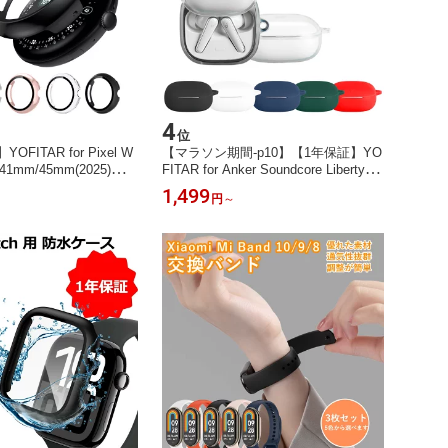
4
位
OFITAR for Pixel W
【マラソン期間-p10】【1年保証】YO
 41mm/45mm(2025)独立
FITAR for Anker Soundcore Liberty 5
ー付き ピクセルウォッ
ケースSoundcore Liberty 5 保護カバ
1,499
円
～
 液晶フィルム 一体型 g
ー シリコンケース 全面保護 落下防止
 watch 4対応 PC素材 耐衝
キズ防止 耐衝撃 装着充電可能 防水
超薄型 装着簡単 高透過
防塵 カラビナ付き case liberty 5 ケー
ピクセルウォッチ4アク
ス リバティ 5 ケース liberty 5