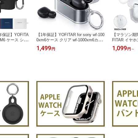
1年保証】YOFITA
【1年保証】YOFITAR for sony wf-100
【マラソン期間
00XM6 ケース シリ
0xm6ケース クリア wf-1000xm6カバ
FITAR イヤホン
000XM6 カバー
ー TPU素材 金属カラビナ付属 黄ばみ
ケースAirPod
1,499
1,099
円
円
～
キズ防止 ソニー
にくい 全面保護 指紋防止 傷防止 汚
ods第4世代 透明
 TPU 防水 ソニ
れ防止 wf-1000xm6保護カバー wf-100
代 安全ロック付き
ビナ付き sony
0xm6アクセサリー 可愛い おしゃれ
AirPodsPr
ー wf1000xm6
透明
ロック AirP
電 カラビナ付