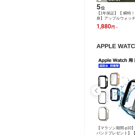
5
位
【1年保証】【 瞬時！U
身】アップルウォッチ
防水 防塵 45mm 44m
1,880
円
～
series 9 8 7 SE2 SE3
watch フィルム 一体型 a
ケース 全面保護 Apple
耐衝撃 おしゃれ
APPLE WAT
ビュー特典
【レビュー特典バンドプレゼント】
【マラソン期間-p10
 Appl
【360°前後全面保護】アップルウォッ
バンドプレゼント】【