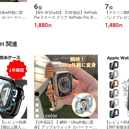
6
7
位
位
ltra外観に変
【8/5~8/10-p10】【1年保証】AirPods
【マラソン期間
 カバー ケース
Pro 3 ケース クリア AirPods Pro 3/Air
バンドプレゼ
m 41mm 40mm
Pods Pro2/Airpods Pro カバー 磁気ロ
お得な50%OFF】
1,880
1,480
円
円
 6 SE 5 4 apple
ック設計 おしゃれ 全面保護 落下防止
Watchカバ
pple watch
耐衝撃 防塵 装着充電可能 防水 カラ
チ カバー ケー
 Watch カバー
ビナ付き 透明 airpods pro 3 ケース air
1mm 42mm 
pods pro 2 ケース airpods pro ケース
最高硬度 強化
CH 関連
PC素材 タッ
】【レビュー特典
【1年保証】【 瞬時！Ultra外観に変
【レビュー特
2個以上購入で
身】アップルウォッチ カバー ケース
【360°前後