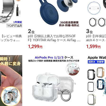
2
3
位
位
】【レビュー特典
p10【2個以上購入でお得な25%OF
p10【1年保証】Y
アップルウォッチ
F】YOFITAR AirTag ケース AirTag 2
atch 4 ケース
バー セット ア
ケース 楽天edy キーホルダー 防水 全
充電アダプタ
1,299
1,599
円
円
 メンズ 高級 a
面保護 エアタグ ホルダー 子供 犬 猫
チ4保護カバー
 ステンレス バンド
用 airタグ ケース かわいい Airtag ケ
oogle pixel
h 替えバンド 11
ース 紛失防止 airtag キーケース シリ
撃 全面保護 
42mm 44mm 46
コン素材カラビナ AirTag 2/1 ケース
率 指紋防止 
セサリー