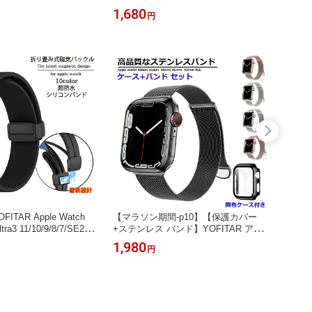
le Watch ケース46mm
チ カバー Apple Watch ケース 防水 4
e Wa
1,680
1,29
円
44mm 42mm 40mm お
9mm 45mm 41mm 44mm 40mm おし
11 10
護 前後カバー 一体型 a
ゃれ 全面保護 applewatch フィルム
pple
1 ケース 耐衝撃 series 11
一体型 耐衝撃 series 9 8 7 se se2 se3
m 44m
5 4 se se3 アップルウォッ
6 5 4 アップルウォッチカバー
Wat
護 カ
TAR Apple Watch
【マラソン期間-p10】【保護カバー
【マラ
ra3 11/10/9/8/7/SE2/S
+ステンレス バンド】YOFITAR アッ
ple w
4/3/2/1 シリコン製 磁気吸
プルウォッチ バンド apple watch ベ
バンド
1,980
5,08
円
アップルウォッチ マグネ
ルト マグネット ステンレス メッシュ
体型デザ
m 46mm 45mm 44m
おしゃれ アップルウォッチバンド 49
wat
mm 40mm 38mm スポー
mm 45mm 44mm 41mm ステンレス
い ア
可能【一部在庫切れを】
メッシュ 保護カバー おしゃれ アップ
き ap
ルウォッチ 交換ベルト
4mm)