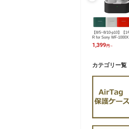
irPods
【マラソン期間-p10】【1年保証】YO
【8/5~8/10-p10】【
o 3/Air
FITAR for AirPods Pro 3ケース クリ
R for Sony WF-10
カバー 磁気ロ
アAirPods Pro3カバー TPU素材 黄ば
コン素材 Sony WF-1
1,399
1,399
円
円
～
 落下防止
みにくい 全面保護 指紋防止 汚れ防止
保護ケース 落下防止 
水 カラ
AirPods Pro 3 ケース AirPods Pro 3
WF-1000XM6 ケース
ケース air
カバー 透明 クリア AirPods Pro3 ケ
ー イヤホンケース カラ
ro ケース
ース ソフト カラビナ付 ワイヤレス充
WF-1000xm6 保護カバ
カテゴリー覧
電
アクセサリー