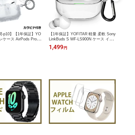
-p10】【1年保証】YO
【1年保証】YOFITAR 軽量 柔軟 Sony
【マラ
ケース AirPods Pro 3
LinkBuds S WF-LS900N ケース イヤ
【透明】Y
sPro第2世代 ケース Airp
ホン ケース TPU素材 防水 キズ防止
O 2/J
1,499
1,49
円
 黒 AirPodsPro第3世
Sony LinkBuds S WF-LS900N保護カ
OUR P
 AirPods 4 ケース
バー 装着充電可能 WF-LS900N ケー
ー T
o第1世代 ケース 磁気自動
ス 耐衝撃 カラビナ付き WF-LS900N
ケース
odsカバー ワイヤレス充
対応
納ケース
き
RO 2