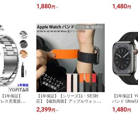
R for Apple
防水 防塵 45mm 44mm 41mm 40mm
チ カバー App
1,880
1,480
円
～
円
ス アップルウォッ
series 9 8 7 SE2 SE3 6 SE 5 4 apple
45mm 41mm 
6mm 45mm 4
watch フィルム 一体型 apple watch
しゃれ 全面保
40mm 保護ケース
ケース 全面保護 Apple Watch カバー
pple watch1
おしゃれ カバー
耐衝撃 おしゃれ
10 9 8 7 6 
チ 11 カバー
】【1年保証】
【1年保証】【シリーズ11・SE3対
【1年保証】YOFI
ヤレス充電器】ア
応】【磁気両面】アップルウォッチ
バンド Ultra/Ult
レス バンド カ
バンド マグネット Apple Watch ベル
E3/6/SE/5/
2,399
1,480
円
～
円
ウォッチ バンド
ト シリコン製 38/40/41/42mm 42/44/
引 バックル 
atch バンド ステ
45/46/49mm Apple Watch 11 10 9 8 7
ット バンド49m
pple watch
6 5 4 se se3ultra3 レデイース メンズ
m 42mm 41
 SE3 40mm 42
ループ付き 内蔵マグネットベルト 耐
ツ 長さ調節
久性軽量化