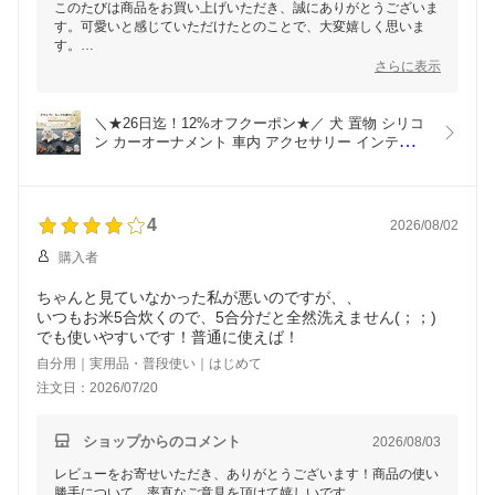
このたびは商品をお買い上げいただき、誠にありがとうございま
す。可愛いと感じていただけたとのことで、大変嬉しく思いま
す。
さらに表示
シリコン素材の特性上、ペタペタとした感触があり、ホコリが付
きやすい印象を持たれる場合がございます。ただし、水洗いが可
能な仕様なので、清潔さを保ちながらお楽しみください。また、
＼★26日迄！12%オフクーポン★／ 犬 置物 シリコ
鈴の取り付けに関してご不便をおかけしました。今後の商品改善
ン カーオーナメント 車内 アクセサリー インテリア 
の参考にさせていただきます。
ダッシュボード かわいい フィギュア 雑貨 グッズ 
洗える 飾り 子犬 オブジェ 卓上 デスク 玄関 新車祝
車で揺れる感じも可愛いらしく感じられると思いますので、素敵
い プレゼント ギフト 誕生日 犬好き 癒しグッズ 耐
なお時間をお過ごしくださいませ。また何かお気づきの点がござ
熱 無臭  番号620
4
2026/08/02
いましたら、どうぞお気軽にお知らせください。
購入者
ちゃんと見ていなかった私が悪いのですが、、
いつもお米5合炊くので、5合分だと全然洗えません(；；)
でも使いやすいです！普通に使えば！
自分用｜実用品・普段使い｜はじめて
注文日：2026/07/20
ショップからのコメント
2026/08/03
レビューをお寄せいただき、ありがとうございます！商品の使い
勝手について、率直なご意見を頂けて嬉しいです。