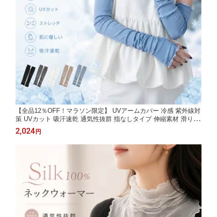
【全品12％OFF！マラソン限定】 UVアームカバー 冷感 紫外線対
策 UVカット 吸汗速乾 通気性抜群 指なしタイプ 伸縮素材 滑り止
め付き ブルー グレー ブラック ベージュ ホワイト 5色 選べる 涼
2,024
円
しい 快適 おすすめ 人気 日焼け防止 運転 散歩 通勤 に ぴったり