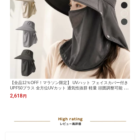
【全品12％OFF！マラソン限定】 UVハット フェイスカバー付き
UPF50プラス 全方位UVカット 通気性抜群 軽量 頭囲調整可能 5色
選べる 涼しい 快適 おすすめ 人気 日焼け防止 フェイス カバー 付
2,618
円
き で 顔 も 首 も しっかり ガード アウトドア 通勤 通学 に ぴっ
たり