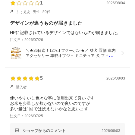
1
2026/08/04
ふぅえあ
男性
50代
デザインが違うものが届きました
注文日：2026/07/26
＼★26日迄！12%オフクーポン★／ 柴犬 置物 車内
アクセサリー 車載オブジェ ミニチュア 犬 フィギュ
ア ミニボトル6本付き 透明固定シール付き カーイ
ンテリア ダッシュボード デスク 飾り かわいい 犬
グッズ プレゼント
5
2026/08/03
購入者
使いやすいし色々な事に使用出来て良いです
お米を少量しか炊かないので良いのですが
多い量は1回では洗えないかなと思います
注文日：2026/07/25
ショップからのコメント
2026/08/03