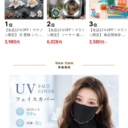
1
2
3
位
位
位
【全品12％OFF！マラソ
【全品12％OFF！マラソ
【全品12％OFF！マラソ
ン限定】 犬 置物 シリコ
ン限定】 ソーラー 扇風
ン限定】 食品用保存バッ
ン カーオーナメント 車
機 持ち運び 屋外 多機能
グ 50枚入り ジップ袋 マ
3,980
6,028
3,580
円
円
円
～
内 アクセサリー インテ
防災グッズ 懐中電灯 4段
チ付き 密閉 保存袋 冷凍
リア ダッシュボード か
階風量 非常用扇風機 携
電子レンジ対応 液漏れし
わいい フィギュア 雑貨
帯扇風機 USB充電 扇風
にくい 取っ手付き スラ
グッズ 洗える 飾り 子犬
機 卓上 小型扇風機 ソー
イダー式 厚手 S M L サイ
オブジェ 卓上 デスク 玄
ラーファン 大容量 アウ
ズミックス 食品保存 冷
関 新車祝い プレゼント
トドア 充電式 防災扇風
蔵 冷凍 作り置き お弁当
ギフト 誕生日 犬好き 癒
機 スマホ充電
小分け収納 キッチン用品
しグッズ 耐熱 無臭 番号6
20