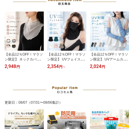
【全品12％OFF！マラソ
【全品12％OFF！マラソ
【全品12％OFF！マラソ
ン限定】 ネックカバー
ン限定】 UVフェイスカ
ン限定】 UVアームカバ
防止 保温 通気 レディー
バー 紫外線対策 冷感 接
ー 冷感 紫外線対策 UVカ
2,948
2,354
2,024
円
円
～
円
ス シルクネックウォーマ
触冷感 UVカット率 99 パ
ット 吸汗速乾 通気性抜
ー マフラー 紫外線対策
ーセント以上 フリルデザ
群 指なしタイプ 伸縮素
UV カット 日焼け 首元ケ
イン 耳調節可能 吸湿速
材 滑り止め付き ブルー
ア 100% 冷房対策 性抜
乾 洗える ブラック グレ
グレー ブラック ベージ
群 肌に優しい 薄い 涼し
ー ホワイト ネイビー ピ
ュ ホワイト 5色 選べる
い 快適 おすすめ 人気 ギ
ンク カーキ 6色 選べる
涼しい 快適 おすすめ 人
フト プレゼント 夏 冬 年
涼しい 快適 おすすめ 人
気 日焼け防止 運転 散歩
更新日
：
08/07
（07/31〜08/06集計）
中 使える
気 日焼け防止
通勤 に ぴったり