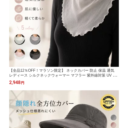
【全品12％OFF！マラソン限定】 ネックカバー 防止 保温 通気
レディース シルクネックウォーマー マフラー 紫外線対策 UV カ
ット 日焼け 首元ケア 100% 冷房対策 性抜群 肌に優しい 薄い 涼
2,948
円
しい 快適 おすすめ 人気 ギフト プレゼント 夏 冬 年中 使える