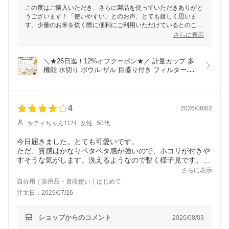
この度はご購入いただき、さらに製品を使っていただきありがと
うございます！「使いやすい」とのお声、とても嬉しく思いま
す。少量のお米を炊く際に便利にご利用いただけているとのこと
で、商品が役立っているのは光栄です。
さらに表示
一方で、大量のお米を洗う際に1回では難しいとのご指摘、貴重
なご意見としてしっかり受け止め、参考にさせていただきます。
＼★26日迄！12%オフクーポン★／ 計量カップ 多
この商品はコンパクトさを追求しており、省スペース化を目指し
機能 水切り ボウル ザル 目盛り付き フィルター付
た設計ですが、今後の製品改良のヒントにさせていただきます。
き 米とぎ 洗米 野菜洗い 果物洗い ベーキング お菓
子作り 調理器具 キッチン 便利グッズ 食品グレード 
これからも便利なキッチングッズとして日常のお手伝いができれ
透明 クリア 洗いやすい 省スペース
ば幸いです。今後ともよろしくお願いいたします！
4
2026/08/02
キティちゃん1124
女性
50代
今日届きました。とても可愛いです。
ただ、質感はかなりペタペタ感が強いので、ホコリが付きや
すそうな気がします。洗えるようなので暫く様子見です。そ
れと首に鈴が付いていたのですが、自分で付けるようで、紐
さらに表示
が異常に長いです。出来れば最初から付けておいてもらえる
自分用｜実用品・普段使い｜はじめて
と有難いと思いました。
注文日：2026/07/26
でも本当に可愛いので早速車に乗せて揺れ感を楽しみたいと
思います。
ショップからのコメント
2026/08/03