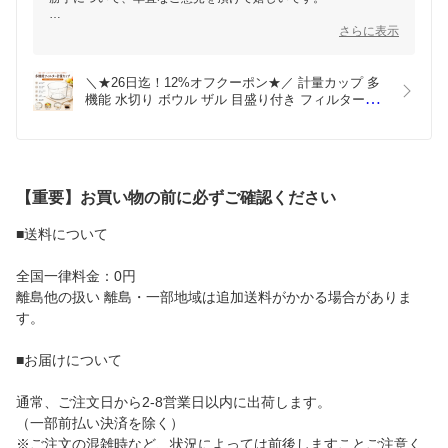
お米5合を洗うには容量が不足していたとのこと、ご期待に添え
さらに表示
ず申し訳ございません。本製品の最大容量は800ml（総容量約10
00ml）となっており、1～2合程度の洗米や計量には特に便利に
ご活用いただけるよう設計されています。5合分の場合、複数回
＼★26日迄！12%オフクーポン★／ 計量カップ 多
に分けて使うと便利かもしれません。
機能 水切り ボウル ザル 目盛り付き フィルター付
き 米とぎ 洗米 野菜洗い 果物洗い ベーキング お菓
引き続きお料理や日々の調理に役立てていただけたら幸いです。
子作り 調理器具 キッチン 便利グッズ 食品グレード 
また何かご質問やアドバイスがありましたら、ぜひお知らせくだ
透明 クリア 洗いやすい 省スペース
さいませ！
【重要】お買い物の前に必ずご確認ください
■送料について
全国一律料金：0円
離島他の扱い 離島・一部地域は追加送料がかかる場合がありま
す。
■お届けについて
通常、ご注文日から2-8営業日以内に出荷します。
（一部前払い決済を除く）
※ご注文の混雑時など、状況によっては前後しますことご注意く