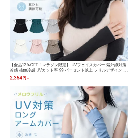
【全品12％OFF！マラソン限定】 UVフェイスカバー 紫外線対策
冷感 接触冷感 UVカット率 99 パーセント以上 フリルデザイン 耳
調節可能 吸湿速乾 洗える ブラック グレー ホワイト ネイビー ピ
2,354
円
～
ンク カーキ 6色 選べる 涼しい 快適 おすすめ 人気 日焼け防止