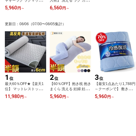
ャギーラグ ラグマット
入荷】 洗える ラグ カー
カーペット 1畳 1.5畳 2畳
ペット オールシーズン
5,960
6,560
円
～
円
～
3畳 4畳 ウレタン入り 滑
ラグマット ラグカーペッ
り止め付き ラグカーペッ
ト 2畳 3畳 185×185 185
ト 遮音 厚手 抗菌 防臭 お
×235 抗菌 防臭 吸湿 滑り
更新日
：
08/06
（07/30〜08/05集計）
しゃれ 北欧 長方形 冬用
止め付 正方形 長方形 キ
夏用 オールシーズン 大
ルトラグ 蓄熱 保温 ふわ
きめ 小さめ 絨毯 90×135
ふわ 冬用ラグ じゅうた
135×185 185×185 200×
ん あったか 暖かい 冬用
250 200×300
冬
1
2
3
位
位
位
最大60％OFF★【楽天1
【60％OFF】抱き枕 抱き
【最安1点あたり1,788円
位】 マットレストッパー
まくら 洗える 妊婦 妊娠
～クーポンで】 敷きパッ
高反発 マットレス 厚さ6
マタニティ 抗菌防臭 フ
ド 冷感 シングル セミダ
11,980
5,960
5,960
円
～
円
～
円
～
cm シングル セミダブル
ランネル 冷感 接触冷感
ブル ダブル ファミリー 2
ダブル クイーン ワイド
ひんやり 男性用 女性用
40 ひんやり 夏用 敷きパ
キング ファミリーサイズ
大きい 小さい ロング 横
ット 接触冷感 敷パッド
200 240 ショート丈 セミ
向き 仰向き うつ伏せ だ
夏 敷パット 2台用 抗菌防
シングル 硬め ウレタン 2
き枕 だきまくら 腰痛 肩
臭防ダニ 通気 吸水 速乾
層 高反発マットレス 腰
こり いびき ファスナー
吸湿 快適 さらさら ベッ
痛改善 体圧分散 薄型 ベ
オールシーズン カバー付
ドパッド ベッドパット
ッドマットレス 敷布団
き