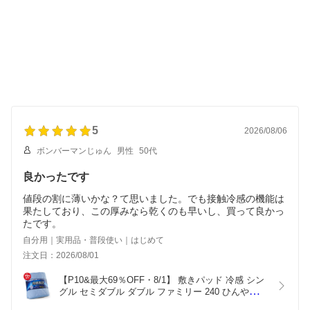
5
2026/08/06
ボンバーマンじゅん
男性
50代
良かったです
値段の割に薄いかな？て思いました。でも接触冷感の機能は
果たしており、この厚みなら乾くのも早いし、買って良かっ
たです。
自分用｜実用品・普段使い｜はじめて
注文日：2026/08/01
【P10&最大69％OFF・8/1】 敷きパッド 冷感 シン
グル セミダブル ダブル ファミリー 240 ひんやり 
夏用 敷きパット 接触冷感 敷パッド 夏 敷パット 2