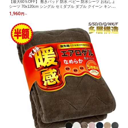
【最大60％OFF】 敷きパッド 防水 ベビー 防水シーツ おねしょ
シーツ 70x120cm シングル セミダブル ダブル クイーン キング
ワイドキング ファミリーサイズ 綿100％ 介護 赤ちゃん 子供 おね
1,960
円
～
しょ対策 防水パッド 大人 こども 乾燥機 保育園 幼稚園 キッズ