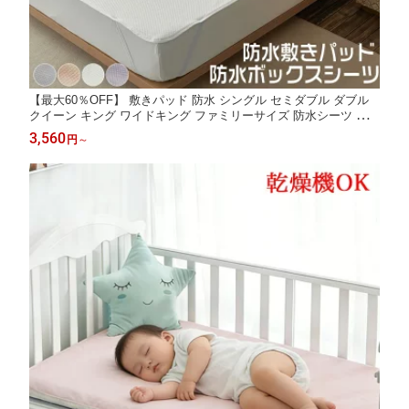
【最大60％OFF】 敷きパッド 防水 シングル セミダブル ダブル
クイーン キング ワイドキング ファミリーサイズ 防水シーツ おね
しょシーツ 防水 シーツ ベッドパッド パッド 洗える 大人用 子ど
3,560
円
～
も ベビー 赤ちゃん 乾燥機 介護用 おねしょ対策