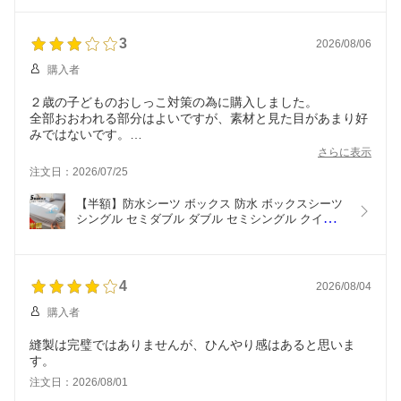
台用 抗菌防臭防ダニ 通気 吸水 速乾 吸湿 快適 さら
さら ベッドパッド ベッドパット
3
2026/08/06
購入者
２歳の子どものおしっこ対策の為に購入しました。
全部おおわれる部分はよいですが、素材と見た目があまり好
みではないです。
1番重要なおしっこがまだ漏れていない為、浸透するのか分
さらに表示
かりませんが期待を込めて。
注文日：2026/07/25
【半額】防水シーツ ボックス 防水 ボックスシーツ 
シングル セミダブル ダブル セミシングル クイーン 
キング ワイドキング ファミリーサイズ 200 240 お
ねしょシーツ 全面防水 側面防水 ベッドシーツ マッ
トレスカバー ベッドカバー 乾燥機 介護
4
2026/08/04
購入者
縫製は完璧ではありませんが、ひんやり感はあると思いま
す。
注文日：2026/08/01