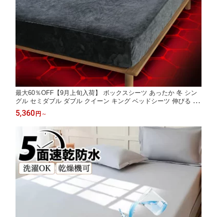
最大60％OFF【9月上旬入荷】 ボックスシーツ あったか 冬 シン
グル セミダブル ダブル クイーン キング ベッドシーツ 伸びる 伸
縮 子供 介護 敷布団カバー 取付簡単 よれにくい シワになりにく
5,360
円
～
い ワンタッチシーツ