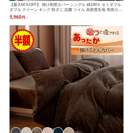
【最大60％OFF】 掛け布団カバー シングル 綿100％ セミダブル
ダブル クイーン キング 防ダニ 抗菌 ツイル 高密度生地 布団カバ
ー 綿 かけ布団カバー わた 掛ふとんカバー コットン 掛けふとん
5,960
円
～
カバー 綿100 羽毛布団カバー 無地 スナップボタン 掛けカバー