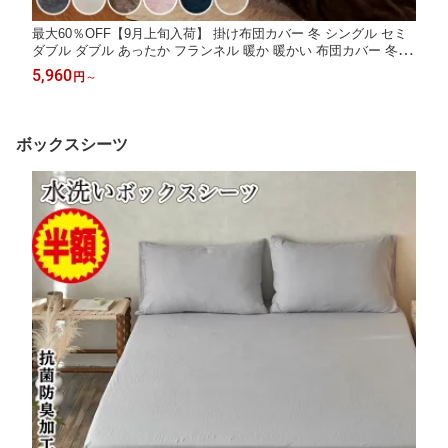
最大60％OFF【9月上旬入荷】 掛け布団カバー 冬 シングル セミ
ダブル ダブル あったか フランネル 暖か 暖かい 布団カバー 冬用
毛布 厚手 毛布いらず 羽毛布団カバー 掛布団カバー 掛けふとんカ
5,960
円
～
バー かけふとんかばー かけ布団カバー 毛布にもなる ふとんかば
ー
ボックスシーツ