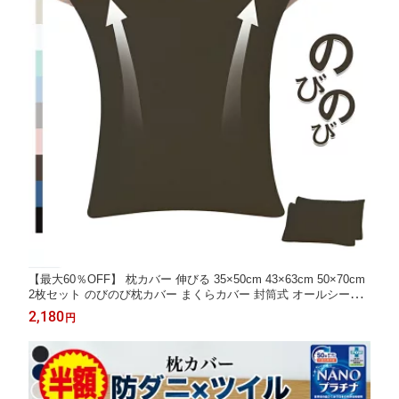
【最大60％OFF】 枕カバー 伸びる 35×50cm 43×63cm 50×70cm
2枚セット のびのび枕カバー まくらカバー 封筒式 オールシーズ
ン まくらかばー ピローケース 柔らかい さらさら 防臭 ぴったり
2,180
円
ソフトタッチ ピロケース 枕ケース 枕 カバー かわいい 吸汗速乾