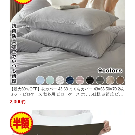
【最大60％OFF】枕カバー 43 63 まくらカバー 43×63 50×70 2枚
セット ピロケース 秋冬用 ピローケース ホテル仕様 封筒式 ピー
チスキン 柔らかい 水洗い加工 洗いざらし オールシーズン 高密度
2,000
円
生地 吸汗 速乾 抗菌 防臭 肌にやさしい 着脱簡単 冬 冬用