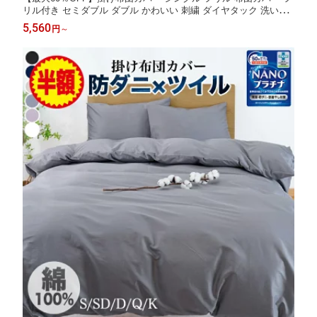
リル付き セミダブル ダブル かわいい 刺繍 ダイヤタック 洗いざ
らし ピーチスキン加工 おしゃれ 北欧 抗菌 無地 ふとんカバー 掛
5,560
円
～
けカバー 掛けふとんカバー 掛カバー 掛布団カバー 姫系