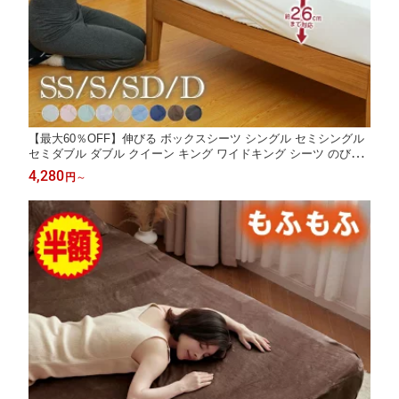
【最大60％OFF】伸びる ボックスシーツ シングル セミシングル
セミダブル ダブル クイーン キング ワイドキング シーツ のびの
び ベッドシーツ マットレスシーツ ゴム入り ベッドカバー 伸縮
4,280
円
～
マットレスカバー 速乾 通気 抗菌 無地 洗える 伸びるシーツ