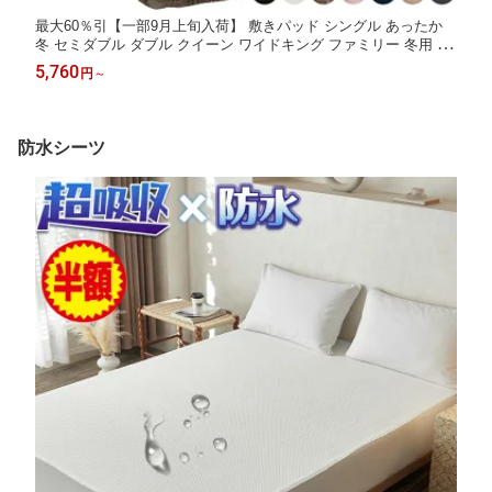
最大60％引【一部9月上旬入荷】 敷きパッド シングル あったか
冬 セミダブル ダブル クイーン ワイドキング ファミリー 冬用 シ
ーツ 発熱 保温 おしゃれ フランネル エアロゲル 静電気防止 ベッ
5,760
円
～
ドパッド 冬用敷きパッド 冬用シーツ 敷きパット 敷パッド 敷パッ
ト 北欧
防水シーツ