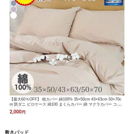
【最大60％OFF】 枕カバー 綿100% 35×50cm 43×63cm 50×70c
m 防ダニ ピロケース 綿100 まくらカバー 綿 マクラカバー コッ
トン ピローケース 封筒式 オールシーズン 無地 吸汗 抗菌 防臭 速
2,000
円
乾 可愛い 北欧 丸洗い 高級 さらさら 敏感肌 高密度
敷きパッド