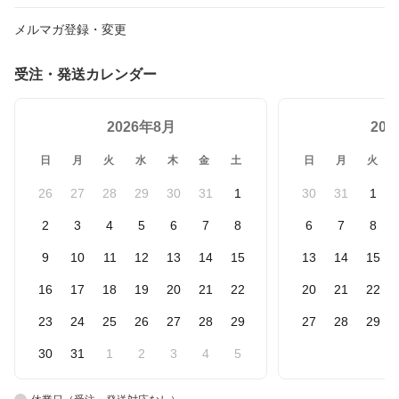
メルマガ登録・変更
受注・発送カレンダー
2026年8月
20
日
月
火
水
木
金
土
日
月
火
26
27
28
29
30
31
1
30
31
1
2
3
4
5
6
7
8
6
7
8
9
10
11
12
13
14
15
13
14
15
16
17
18
19
20
21
22
20
21
22
23
24
25
26
27
28
29
27
28
29
30
31
1
2
3
4
5