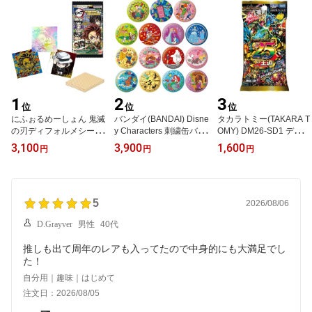
1
2
3
位
位
位
にふぉるめーしょん 鬼滅
バンダイ(BANDAI) Disne
タカラトミー(TAKARA T
の刃ディフォルメシール
y Characters 刺繍缶バッ
OMY) DM26-SD1 デュエ
ウエハース 其ノ十五 20
ジビスケット2 食玩 【B
ル・マスターズTCG ドキ
3,100
3,900
1,600
円
円
円
個 BOX 食玩
OX販売/12個セット】
ドキつよいデッキ 25の
王道
5
2026/08/06
D.Grayver
男性
40代
推しも出て周年のレアも入ってたので中身的にも大満足でし
た！
自分用｜趣味｜はじめて
注文日：2026/08/05