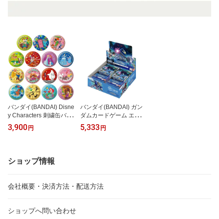
バンダイ(BANDAI) Disne
バンダイ(BANDAI) ガン
y Characters 刺繍缶バッ
ダムカードゲーム エクス
ジビスケット2 食玩 【B
トラブースター SDガン
3,900
5,333
円
円
OX販売/12個セット】
ダム ジージェネレーショ
ン エターナル Eternal Ne
xus [EB01] (BOX)24パッ
ク入り
ショップ情報
会社概要・決済方法・配送方法
ショップへ問い合わせ