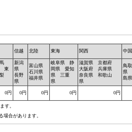
信越
北陸
東海
関西
中
馬
新潟
岐阜県 静
滋賀県 京都府
富山県
鳥
 東
県
岡県 愛知
大阪府 兵庫県
石川県
県
梨
長野
県 三重
奈良県 和歌山
福井県
島
県
県
県
0円
0円
0円
0円
0円
います。
る場合があります。