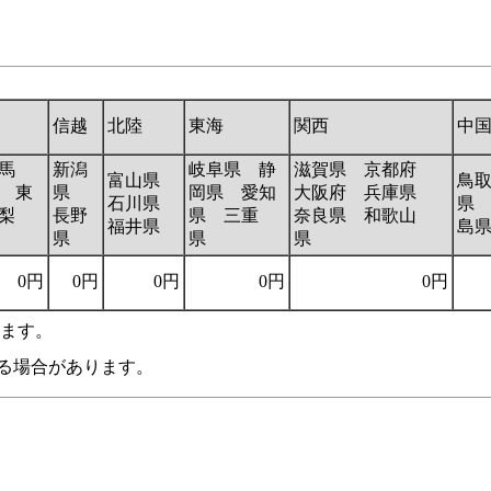
信越
北陸
東海
関西
中
馬
新潟
岐阜県 静
滋賀県 京都府
富山県
鳥
 東
県
岡県 愛知
大阪府 兵庫県
石川県
県
梨
長野
県 三重
奈良県 和歌山
福井県
島
県
県
県
0円
0円
0円
0円
0円
います。
る場合があります。