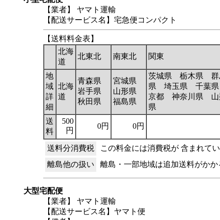
【業者】 ヤマト運輸
【配送サービス名】宅急便コンパクト
【送料料金表】
北海
北東北
南東北
関東
道
地
茨城県 栃木県 群
青森県
宮城県
域
北海
県 埼玉県 千葉県
岩手県
山形県
詳
道
京都 神奈川県 山
秋田県
福島県
細
県
送
500
0円
0円
円
料
送料分消費税
この料金には消費税が 含まれて
離島他の扱い
離島・一部地域は追加送料がかか
大型宅配便
【業者】 ヤマト運輸
【配送サービス名】ヤマト便