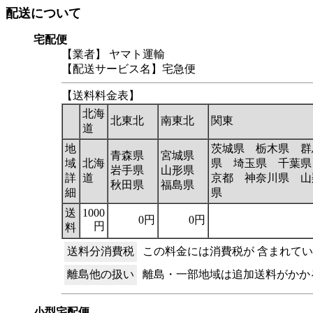
配送について
宅配便
【業者】 ヤマト運輸
【配送サービス名】宅急便
【送料料金表】
北海
北東北
南東北
関東
道
地
茨城県 栃木県 群
青森県
宮城県
域
北海
県 埼玉県 千葉県
岩手県
山形県
詳
道
京都 神奈川県 山
秋田県
福島県
細
県
送
1000
0円
0円
円
料
送料分消費税
この料金には消費税が 含まれて
離島他の扱い
離島・一部地域は追加送料がかか
小型宅配便