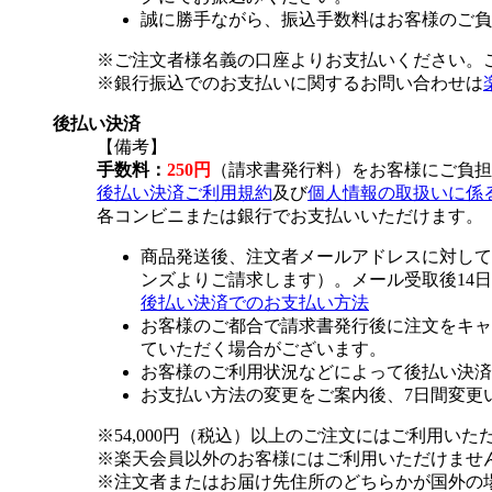
誠に勝手ながら、振込手数料はお客様のご負
※ご注文者様名義の口座よりお支払いください。
※銀行振込でのお支払いに関するお問い合わせは
後払い決済
【備考】
手数料：
250円
（請求書発行料）をお客様にご負担
後払い決済ご利用規約
及び
個人情報の取扱いに係
各コンビニまたは銀行でお支払いいただけます。
商品発送後、注文者メールアドレスに対して
ンズよりご請求します）。メール受取後14
後払い決済でのお支払い方法
お客様のご都合で請求書発行後に注文をキャ
ていただく場合がございます。
お客様のご利用状況などによって後払い決済
お支払い方法の変更をご案内後、7日間変更
※54,000円（税込）以上のご注文にはご利用いた
※楽天会員以外のお客様にはご利用いただけませ
※注文者またはお届け先住所のどちらかが国外の