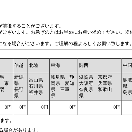
が前後することがございます。
がございます。お急ぎの方はお早めにお買い求めください。※
になる場合がございます。ご理解の程よろしくお願い致します
信越
北陸
東海
関西
中
馬
新潟
岐阜県 静
滋賀県 京都府
富山県
鳥
 東
県
岡県 愛知
大阪府 兵庫県
石川県
県
梨
長野
県 三重
奈良県 和歌山
福井県
島
県
県
県
0円
0円
0円
0円
0円
います。
る場合があります。