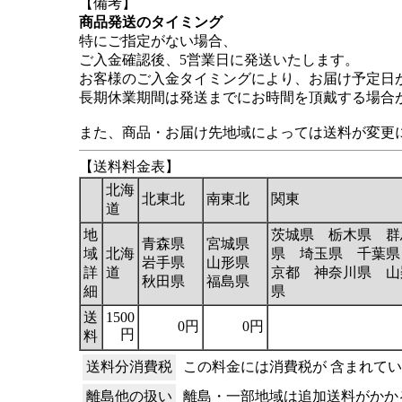
【備考】
商品発送のタイミング
特にご指定がない場合、
ご入金確認後、5営業日に発送いたします。
お客様のご入金タイミングにより、お届け予定日
長期休業期間は発送までにお時間を頂戴する場合
また、商品・お届け先地域によっては送料が変更
【送料料金表】
北海
北東北
南東北
関東
道
地
茨城県 栃木県 群
青森県
宮城県
域
北海
県 埼玉県 千葉県
岩手県
山形県
詳
道
京都 神奈川県 山
秋田県
福島県
細
県
送
1500
0円
0円
円
料
送料分消費税
この料金には消費税が 含まれて
離島他の扱い
離島・一部地域は追加送料がかか