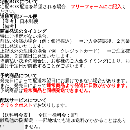
宅配BOXについて
宅配BOX配達を希望される場合、
フリーフォームにご記入
く
ださい。
追跡可能メール便
【業者】 日本郵便
【備考】
商品発送のタイミング
特にご指定がない場合、
前払い決済の場合（例：銀行振込） ⇒ご入金確認後、２営業
日に発送いたします。
上記以外の決済の場合（例：クレジットカード） ⇒ご注文確
認後、２営業日に発送いたします。
※前払い決済の場合は、お客様のご入金タイミングにより、お
届け予定日が前後することがございます。
予約商品について
発売日によって配送希望日にお届けできない場合があります。
また、発売日によって
通常商品より発送に日数がかかります。
予約商品は
通常商品と同梱発送できません。
配送サービスについて
クリックポスト
でお送りします。
【送料料金表】
全国一律料金：0円
離島他の扱
離島・一部地域でも追加送料がかかることはあり
い
ません。