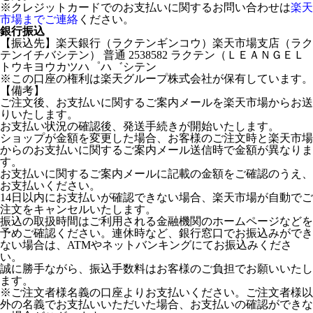
※クレジットカードでのお支払いに関するお問い合わせは
楽天
市場までご連絡
ください。
銀行振込
【振込先】楽天銀行（ラクテンギンコウ）楽天市場支店（ラク
テンイチバシテン） 普通 2538582 ラクテン（ＬＥＡＮＧＥＬ
トウキヨウカツハ゜ハ゛シテン
※この口座の権利は楽天グループ株式会社が保有しています。
【備考】
ご注文後、お支払いに関するご案内メールを楽天市場からお送
りいたします。
お支払い状況の確認後、発送手続きが開始いたします。
ショップが金額を変更した場合、お客様のご注文時と楽天市場
からのお支払いに関するご案内メール送信時で金額が異なりま
す。
お支払いに関するご案内メールに記載の金額をご確認のうえ、
お支払いください。
14日以内にお支払いが確認できない場合、楽天市場が自動でご
注文をキャンセルいたします。
振込の取扱時間はご利用される金融機関のホームページなどを
予めご確認ください。連休時など、銀行窓口でお振込みができ
ない場合は、ATMやネットバンキングにてお振込みくださ
い。
誠に勝手ながら、振込手数料はお客様のご負担でお願いいたし
ます。
※ご注文者様名義の口座よりお支払いください。ご注文者様以
外の名義でお支払いいただいた場合、お支払いの確認ができな