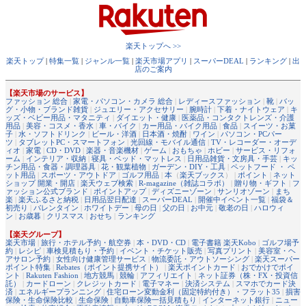
楽天トップへ >>
楽天トップ
|
特集一覧
|
ジャンル一覧
|
楽天市場アプリ
|
スーパーDEAL
|
ランキング
|
出
店のご案内
【楽天市場のサービス】
ファッション 総合
|
家電・パソコン・カメラ 総合
|
レディースファッション
|
靴
|
バッ
グ・小物・ブランド雑貨
|
ジュエリー・アクセサリー
|
腕時計
|
下着・ナイトウェア
|
キ
ッズ・ベビー用品・マタニティ
|
ダイエット・健康
|
医薬品・コンタクトレンズ・介護
用品
|
美容・コスメ・香水
|
車・バイク
|
カー用品・バイク用品
|
食品
|
スイーツ・お菓
子
|
水・ソフトドリンク
|
ビール・洋酒
|
日本酒・焼酎
|
ワイン
|
パソコン・PCパー
ツ
|
タブレットPC・スマートフォン
|
光回線・モバイル通信
|
TV・レコーダー・オーデ
ィオ
|
家電
|
CD・DVD
|
楽器・音楽機材
|
ゲーム
|
おもちゃ
|
ホビー
|
サービス・リフォ
ーム
|
インテリア・収納
|
寝具・ベッド・マットレス
|
日用品雑貨・文房具・手芸
|
キッ
チン用品・食器・調理器具
|
花・観葉植物
|
ガーデン・DIY・工具
|
ペットフード ・ ペ
ット用品
|
スポーツ・アウトドア
|
ゴルフ用品
|
本
（
楽天ブックス
） |
ポイント
|
ネット
ショップ 開業・開店
|
楽天ウェブ検索
|
R-magazine（雑誌コラボ）
|
贈り物・ギフト
|
フ
ァッション公式ブランド
|
ポイントアップ
|
ディズニーゾーン
|
サンリオゾーン
|
まち
楽
|
楽天ふるさと納税
|
日用品翌日配達
|
スーパーDEAL
|
開催中イベント一覧
|
福袋＆
初売り
|
バレンタイン
|
ホワイトデー
|
母の日
|
父の日
|
お中元
|
敬老の日
|
ハロウィ
ン
|
お歳暮
|
クリスマス
|
おせち
|
ランキング
【楽天グループ】
楽天市場
|
旅行・ホテル予約・航空券
|
本・DVD・CD
|
電子書籍 楽天Kobo
|
ゴルフ場予
約
|
レシピ
|
車検見積もり・予約
|
イベント・チケット販売
|
写真プリント
|
美容室・ヘ
アサロン予約
|
女性向け健康管理サービス
|
物流委託・アウトソーシング
|
楽天スーパー
ポイント特集
|
Rebates（ポイント提携サイト）
|
楽天ポイントカード
|
おでかけでポイ
ント
|
Rakuten Fashion
|
地方競馬
|
競輪
|
アフィリエイト
|
ネット証券（株・FX・投資信
託）
|
カードローン
|
クレジットカード
|
電子マネー
|
決済システム
|
スマホでカード決
済
|
エネルギープランニング
|
住宅ローン変動金利（固定特約付き）・フラット35
|
損害
保険・生命保険比較
|
生命保険
|
自動車保険一括見積もり
|
インターネット銀行
|
ニュー