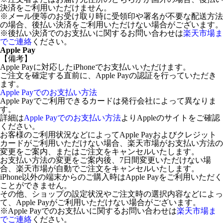
決済をご利用いただけません。
※メール便等のお受け取り時に受領印や署名が不要な配送方法
の場合、後払い決済をご利用いただけない場合がございます。
※後払い決済でのお支払いに関するお問い合わせは
楽天市場ま
でご連絡
ください。
Apple Pay
【備考】
Apple Payに対応したiPhoneでお支払いいただけます。
ご注文を確定する直前に、Apple Payの認証を行っていただき
ます。
Apple Payでのお支払い方法
Apple Payでご利用できるカードは発行会社によって異なりま
す。
詳細は
Apple Payでのお支払い方法
よりAppleのサイトをご確認
ください。
お客様のご利用状況などによってApple Payおよびクレジット
カードがご利用いただけない場合、楽天市場がお支払い方法の
変更をご案内、またはご注文をキャンセルいたします。
お支払い方法の変更をご案内後、7日間変更いただけない場
合、楽天市場が自動でご注文をキャンセルいたします。
iPhone以外の端末からのご購入時はApple Payをご利用いただく
ことができません。
その他、ショップの設定状況やご注文時の選択内容などによっ
て、Apple Payがご利用いただけない場合がございます。
※Apple Payでのお支払いに関するお問い合わせは
楽天市場ま
でご連絡
ください。