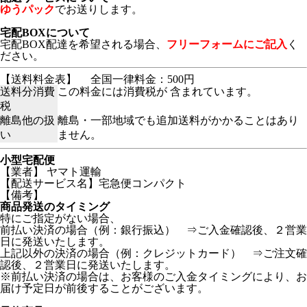
ゆうパック
でお送りします。
宅配BOXについて
宅配BOX配達を希望される場合、
フリーフォームにご記入
く
ださい。
【送料料金表】
全国一律料金：500円
送料分消費
この料金には消費税が 含まれています。
税
離島他の扱
離島・一部地域でも追加送料がかかることはあり
い
ません。
小型宅配便
【業者】 ヤマト運輸
【配送サービス名】宅急便コンパクト
【備考】
商品発送のタイミング
特にご指定がない場合、
前払い決済の場合（例：銀行振込） ⇒ご入金確認後、２営業
日に発送いたします。
上記以外の決済の場合（例：クレジットカード） ⇒ご注文確
認後、２営業日に発送いたします。
※前払い決済の場合は、お客様のご入金タイミングにより、お
届け予定日が前後することがございます。