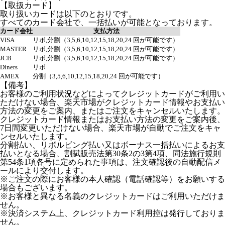
【取扱カード】
取り扱いカードは以下のとおりです。
すべてのカード会社で、一括払いが可能となっております。
カード会社
支払方法
VISA
リボ,分割（3,5,6,10,12,15,18,20,24 回が可能です）
MASTER
リボ,分割（3,5,6,10,12,15,18,20,24 回が可能です）
JCB
リボ,分割（3,5,6,10,12,15,18,20,24 回が可能です）
Diners
リボ
AMEX
分割（3,5,6,10,12,15,18,20,24 回が可能です）
【備考】
お客様のご利用状況などによってクレジットカードがご利用い
ただけない場合、楽天市場がクレジットカード情報やお支払い
方法の変更をご案内、またはご注文をキャンセルいたします。
クレジットカード情報またはお支払い方法の変更をご案内後、
7日間変更いただけない場合、楽天市場が自動でご注文をキャ
ンセルいたします。
分割払い、リボルビング払い又はボーナス一括払いによるお支
払いとなる場合、割賦販売法第30条2の3第4項、同法施行規則
第54条1項各号に定められた事項は、注文確認後の自動配信メ
ールにより交付します。
※ご注文の際にお客様の本人確認（電話確認等）をお願いする
場合もございます。
※お客様と異なる名義のクレジットカードはご利用いただけま
せん。
※決済システム上、クレジットカード利用控は発行しておりま
せん。