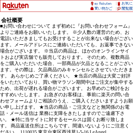
会社概要
■お問い合わせについて まず初めに『お問い合わせフォーム』
よりご連絡をお願いいたします。 ※少人数の運営のため、お
電話いただきましてもお受けすることが出来ない場合がござい
ます。メールアドレスにご連絡いただいても、お返事できない
場合がございます。 ※当店の商品は、ほかのオンラインサイ
トおよび実店舗でも販売しております。 そのため、複数商品
をご購入いただいた場合、一部商品が欠品となることがござい
ます。その際は、欠品商品のみキャンセルとさせていただきま
す。 あらかじめご了承ください。 ★当店の商品は大変ご好評
をいただいており、買い物マラソン期間中はご注文が集中する
ため、出荷が遅れる場合がございます。 お早めのご検討をお
すすめいたします。 お急ぎのお客様は、事前に楽天の問い合
わせフォームよりご相談のうえ、ご購入くださいますようお願
い申し上げます。 ★当店の商品・ご注文などと無関係のお電
話・メール送信は 業務に支障をきたしますのでご遠慮下さ
い。 ★特に当サイトに対するセールスは固くお断り致しま
す。 商品返送住所はこちらです。間違いないようにご注意く
ださい。 1110035 東京台東区西浅草1-5-16 LeAngel