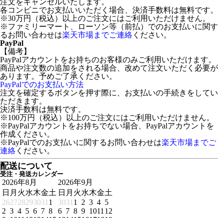
注文をキャンセルいたします。
各コンビニでお支払いいただく場合、決済手数料は無料です。
※30万円（税込）以上のご注文にはご利用いただけません。
※ファミリーマート、ローソン等（前払）でのお支払いに関す
るお問い合わせは
楽天市場までご連絡
ください。
PayPal
【備考】
PayPalアカウントをお持ちのお客様のみご利用いただけます。
商品や注文数の追加をされる場合、改めて注文いただく必要が
あります。予めご了承ください。
PayPalでのお支払い方法
注文を確定するボタンを押す際に、お支払いの手続きをしてい
ただきます。
決済手数料は無料です。
※100万円（税込）以上のご注文にはご利用いただけません。
※PayPalアカウントをお持ちでない場合、PayPalアカウントを
作成ください。
※PayPalでのお支払いに関するお問い合わせは
楽天市場までご
連絡
ください。
配送について
受注・発送カレンダー
2026年8月
2026年9月
日
月
火
水
木
金
土
日
月
火
水
木
金
土
26
27
28
29
30
31
1
30
31
1
2
3
4
5
2
3
4
5
6
7
8
6
7
8
9
10
11
12