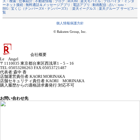
ス・検索
|
仕事紹介
|
不動産情報
|
ブログ
|
ROOM
|
楽天モバイル
|
プロバイダ・インタ
ーネット接続
|
無料通話＆メッセージアプリ
|
電話アプリ
|
動画配信
|
占い
|
toto・
BIG
|
宝くじ（ナンバーズ4・ナンバーズ3）
|
楽天イーグルス
|
楽天グループ サービス一
覧
個人情報保護方針
© Rakuten Group, Inc.
会社概要
Le Angel
〒1110035 東京都台東区西浅草1－5－16
TEL:05053286263 FAX:05053721487
代表者
:
森中 香
店舗運営責任者
:
KAORI MORINAKA
店舗セキュリティ責任者
:
KAORI MORINAKA
購入履歴からの適格請求書発行:対応不可
お問い合わせ先