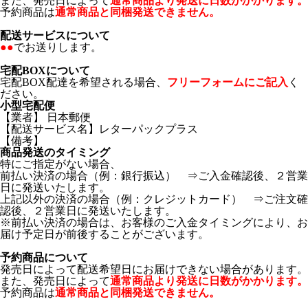
また、発売日によって
通常商品より発送に日数がかかります。
予約商品は
通常商品と同梱発送できません。
配送サービスについて
●●
でお送りします。
宅配BOXについて
宅配BOX配達を希望される場合、
フリーフォームにご記入
く
ださい。
小型宅配便
【業者】 日本郵便
【配送サービス名】レターパックプラス
【備考】
商品発送のタイミング
特にご指定がない場合、
前払い決済の場合（例：銀行振込） ⇒ご入金確認後、２営業
日に発送いたします。
上記以外の決済の場合（例：クレジットカード） ⇒ご注文確
認後、２営業日に発送いたします。
※前払い決済の場合は、お客様のご入金タイミングにより、お
届け予定日が前後することがございます。
予約商品について
発売日によって配送希望日にお届けできない場合があります。
また、発売日によって
通常商品より発送に日数がかかります。
予約商品は
通常商品と同梱発送できません。