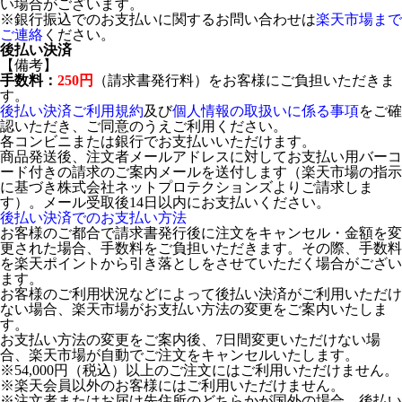
い場合がございます。
※銀行振込でのお支払いに関するお問い合わせは
楽天市場まで
ご連絡
ください。
後払い決済
【備考】
手数料：
250円
（請求書発行料）をお客様にご負担いただきま
す。
後払い決済ご利用規約
及び
個人情報の取扱いに係る事項
をご確
認いただき、ご同意のうえご利用ください。
各コンビニまたは銀行でお支払いいただけます。
商品発送後、注文者メールアドレスに対してお支払い用バーコ
ード付きの請求のご案内メールを送付します（楽天市場の指示
に基づき株式会社ネットプロテクションズよりご請求しま
す）。メール受取後14日以内にお支払いください。
後払い決済でのお支払い方法
お客様のご都合で請求書発行後に注文をキャンセル・金額を変
更された場合、手数料をご負担いただきます。その際、手数料
を楽天ポイントから引き落としをさせていただく場合がござい
ます。
お客様のご利用状況などによって後払い決済がご利用いただけ
ない場合、楽天市場がお支払い方法の変更をご案内いたしま
す。
お支払い方法の変更をご案内後、7日間変更いただけない場
合、楽天市場が自動でご注文をキャンセルいたします。
※54,000円（税込）以上のご注文にはご利用いただけません。
※楽天会員以外のお客様にはご利用いただけません。
※注文者またはお届け先住所のどちらかが国外の場合、後払い