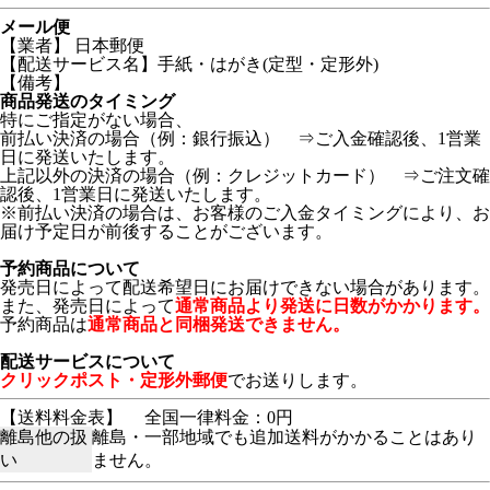
メール便
【業者】 日本郵便
【配送サービス名】手紙・はがき(定型・定形外)
【備考】
商品発送のタイミング
特にご指定がない場合、
前払い決済の場合（例：銀行振込） ⇒ご入金確認後、1営業
日に発送いたします。
上記以外の決済の場合（例：クレジットカード） ⇒ご注文確
認後、1営業日に発送いたします。
※前払い決済の場合は、お客様のご入金タイミングにより、お
届け予定日が前後することがございます。
予約商品について
発売日によって配送希望日にお届けできない場合があります。
また、発売日によって
通常商品より発送に日数がかかります。
予約商品は
通常商品と同梱発送できません。
配送サービスについて
クリックポスト・定形外郵便
でお送りします。
【送料料金表】
全国一律料金：0円
離島他の扱
離島・一部地域でも追加送料がかかることはあり
い
ません。