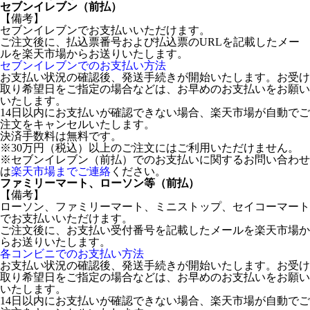
セブンイレブン（前払）
【備考】
セブンイレブンでお支払いいただけます。
ご注文後に、払込票番号および払込票のURLを記載したメー
ルを楽天市場からお送りいたします。
セブンイレブンでのお支払い方法
お支払い状況の確認後、発送手続きが開始いたします。お受け
取り希望日をご指定の場合などは、お早めのお支払いをお願い
いたします。
14日以内にお支払いが確認できない場合、楽天市場が自動でご
注文をキャンセルいたします。
決済手数料は無料です。
※30万円（税込）以上のご注文にはご利用いただけません。
※セブンイレブン（前払）でのお支払いに関するお問い合わせ
は
楽天市場までご連絡
ください。
ファミリーマート、ローソン等（前払）
【備考】
ローソン、ファミリーマート、ミニストップ、セイコーマート
でお支払いいただけます。
ご注文後に、お支払い受付番号を記載したメールを楽天市場か
らお送りいたします。
各コンビニでのお支払い方法
お支払い状況の確認後、発送手続きが開始いたします。お受け
取り希望日をご指定の場合などは、お早めのお支払いをお願い
いたします。
14日以内にお支払いが確認できない場合、楽天市場が自動でご