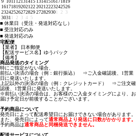
9
10
11
12
13
14
15
13
14
15
16
17
18
19
16
17
18
19
20
21
22
20
21
22
23
24
25
26
23
24
25
26
27
28
29
27
28
29
30
1
2
3
30
31
1
2
3
4
5
■
休業日（受注・発送対応なし）
■
受注対応のみ
■
発送対応のみ
宅配便
【業者】 日本郵便
【配送サービス名】ゆうパック
【備考】
商品発送のタイミング
特にご指定がない場合、
前払い決済の場合（例：銀行振込） ⇒ご入金確認後、1営業
日に発送いたします。
上記以外の決済の場合（例：クレジットカード） ⇒ご注文確
認後、1営業日に発送いたします。
※前払い決済の場合は、お客様のご入金タイミングにより、お
届け予定日が前後することがございます。
予約商品について
発売日によって配送希望日にお届けできない場合があります。
また、発売日によって
通常商品より発送に日数がかかります。
予約商品は
通常商品と同梱発送できません。
配送サービスについて