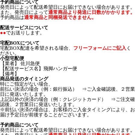
予約商品について
発売日によって配送希望日にお届けできない場合があります。
また、発売日によって
通常商品より発送に日数がかかります。
予約商品は
通常商品と同梱発送できません。
配送サービスについて
●●
でお送りします。
宅配BOXについて
宅配BOX配達を希望される場合、
フリーフォームにご記入
く
ださい。
小型宅配便
【業者】 佐川急便
【配送サービス名】飛脚ハンガー便
【備考】
商品発送のタイミング
特にご指定がない場合、
前払い決済の場合（例：銀行振込） ⇒ご入金確認後、２営業
日に発送いたします。
上記以外の決済の場合（例：クレジットカード） ⇒ご注文確
認後、２営業日に発送いたします。
※前払い決済の場合は、お客様のご入金タイミングにより、お
届け予定日が前後することがございます。
予約商品について
発売日によって配送希望日にお届けできない場合があります。