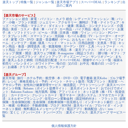
楽天トップ
|
特集一覧
|
ジャンル一覧
|
楽天市場アプリ
|
スーパーDEAL
|
ランキング
|
出
店のご案内
【楽天市場のサービス】
ファッション 総合
|
家電・パソコン・カメラ 総合
|
レディースファッション
|
靴
|
バッ
グ・小物・ブランド雑貨
|
ジュエリー・アクセサリー
|
腕時計
|
下着・ナイトウェア
|
キ
ッズ・ベビー用品・マタニティ
|
ダイエット・健康
|
医薬品・コンタクトレンズ・介護
用品
|
美容・コスメ・香水
|
車・バイク
|
カー用品・バイク用品
|
食品
|
スイーツ・お菓
子
|
水・ソフトドリンク
|
ビール・洋酒
|
日本酒・焼酎
|
ワイン
|
パソコン・PCパー
ツ
|
タブレットPC・スマートフォン
|
光回線・モバイル通信
|
TV・レコーダー・オーデ
ィオ
|
家電
|
CD・DVD
|
楽器・音楽機材
|
ゲーム
|
おもちゃ
|
ホビー
|
サービス・リフォ
ーム
|
インテリア・収納
|
寝具・ベッド・マットレス
|
日用品雑貨・文房具・手芸
|
キッ
チン用品・食器・調理器具
|
花・観葉植物
|
ガーデン・DIY・工具
|
ペットフード ・ ペ
ット用品
|
スポーツ・アウトドア
|
ゴルフ用品
|
本
（
楽天ブックス
） |
ポイント
|
ネット
ショップ 開業・開店
|
楽天ウェブ検索
|
R-magazine（雑誌コラボ）
|
贈り物・ギフト
|
フ
ァッション公式ブランド
|
ポイントアップ
|
ディズニーゾーン
|
サンリオゾーン
|
まち
楽
|
楽天ふるさと納税
|
日用品翌日配達
|
スーパーDEAL
|
開催中イベント一覧
|
福袋＆
初売り
|
バレンタイン
|
ホワイトデー
|
母の日
|
父の日
|
お中元
|
敬老の日
|
ハロウィ
ン
|
お歳暮
|
クリスマス
|
おせち
|
ランキング
【楽天グループ】
楽天市場
|
旅行・ホテル予約・航空券
|
本・DVD・CD
|
電子書籍 楽天Kobo
|
ゴルフ場予
約
|
レシピ
|
車検見積もり・予約
|
イベント・チケット販売
|
写真プリント
|
美容室・ヘ
アサロン予約
|
女性向け健康管理サービス
|
物流委託・アウトソーシング
|
楽天スーパー
ポイント特集
|
Rebates（ポイント提携サイト）
|
楽天ポイントカード
|
おでかけでポイ
ント
|
Rakuten Fashion
|
地方競馬
|
競輪
|
アフィリエイト
|
ネット証券（株・FX・投資信
託）
|
カードローン
|
クレジットカード
|
電子マネー
|
決済システム
|
スマホでカード決
済
|
エネルギープランニング
|
住宅ローン変動金利（固定特約付き）・フラット35
|
損害
保険・生命保険比較
|
生命保険
|
自動車保険一括見積もり
|
インターネット銀行
|
ニュー
ス・検索
|
仕事紹介
|
不動産情報
|
ブログ
|
ROOM
|
楽天モバイル
|
プロバイダ・インタ
ーネット接続
|
無料通話＆メッセージアプリ
|
電話アプリ
|
動画配信
|
占い
|
toto・
BIG
|
宝くじ（ナンバーズ4・ナンバーズ3）
|
楽天イーグルス
|
楽天グループ サービス一
覧
個人情報保護方針