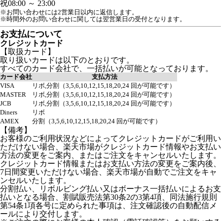
祝
08:00 ～ 23:00
※お問い合わせには2営業日以内に返信します。
※時間外のお問い合わせに関しては翌営業日の受付となります。
お支払について
クレジットカード
【取扱カード】
取り扱いカードは以下のとおりです。
すべてのカード会社で、一括払いが可能となっております。
カード会社
支払方法
VISA
リボ,分割（3,5,6,10,12,15,18,20,24 回が可能です）
MASTER
リボ,分割（3,5,6,10,12,15,18,20,24 回が可能です）
JCB
リボ,分割（3,5,6,10,12,15,18,20,24 回が可能です）
Diners
リボ
AMEX
分割（3,5,6,10,12,15,18,20,24 回が可能です）
【備考】
お客様のご利用状況などによってクレジットカードがご利用い
ただけない場合、楽天市場がクレジットカード情報やお支払い
方法の変更をご案内、またはご注文をキャンセルいたします。
クレジットカード情報またはお支払い方法の変更をご案内後、
7日間変更いただけない場合、楽天市場が自動でご注文をキャ
ンセルいたします。
分割払い、リボルビング払い又はボーナス一括払いによるお支
払いとなる場合、割賦販売法第30条2の3第4項、同法施行規則
第54条1項各号に定められた事項は、注文確認後の自動配信メ
ールにより交付します。