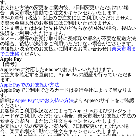
す。
お支払い方法の変更をご案内後、7日間変更いただけない場
合、楽天市場が自動でご注文をキャンセルいたします。
※54,000円（税込）以上のご注文にはご利用いただけません。
※楽天会員以外のお客様にはご利用いただけません。
※注文者またはお届け先住所のどちらかが国外の場合、後払い
決済をご利用いただけません。
※メール便等のお受け取り時に受領印や署名が不要な配送方法
の場合、後払い決済をご利用いただけない場合がございます。
※後払い決済でのお支払いに関するお問い合わせは
楽天市場ま
でご連絡
ください。
Apple Pay
【備考】
Apple Payに対応したiPhoneでお支払いいただけます。
ご注文を確定する直前に、Apple Payの認証を行っていただき
ます。
Apple Payでのお支払い方法
Apple Payでご利用できるカードは発行会社によって異なりま
す。
詳細は
Apple Payでのお支払い方法
よりAppleのサイトをご確認
ください。
お客様のご利用状況などによってApple Payおよびクレジット
カードがご利用いただけない場合、楽天市場がお支払い方法の
変更をご案内、またはご注文をキャンセルいたします。
お支払い方法の変更をご案内後、7日間変更いただけない場
合、楽天市場が自動でご注文をキャンセルいたします。