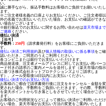
い。
誠に勝手ながら、振込手数料はお客様のご負担でお願いいたし
ます。
※ご注文者様名義の口座よりお支払いください。ご注文者様以
外の名義でお支払いいただいた場合、お支払いの確認ができな
い場合がございます。
※銀行振込でのお支払いに関するお問い合わせは
楽天市場まで
ご連絡
ください。
後払い決済
【備考】
手数料：
250円
（請求書発行料）をお客様にご負担いただきま
す。
後払い決済ご利用規約
及び
個人情報の取扱いに係る事項
をご確
認いただき、ご同意のうえご利用ください。
各コンビニまたは銀行でお支払いいただけます。
商品発送後、注文者メールアドレスに対してお支払い用バーコ
ード付きの請求のご案内メールを送付します（楽天市場の指示
に基づき株式会社ネットプロテクションズよりご請求しま
す）。メール受取後14日以内にお支払いください。
後払い決済でのお支払い方法
お客様のご都合で請求書発行後に注文をキャンセル・金額を変
更された場合、手数料をご負担いただきます。その際、手数料
を楽天ポイントから引き落としをさせていただく場合がござい
ます。
お客様のご利用状況などによって後払い決済がご利用いただけ
ない場合、楽天市場がお支払い方法の変更をご案内いたしま