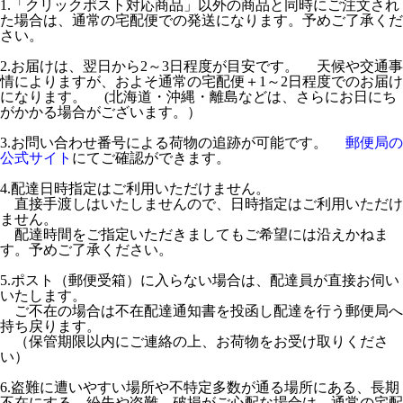
1.「クリックポスト対応商品」以外の商品と同時にご注文され
た場合は、通常の宅配便での発送になります。予めご了承くだ
さい。
2.お届けは、翌日から2～3日程度が目安です。 天候や交通事
情によりますが、およそ通常の宅配便＋1～2日程度でのお届け
になります。 (北海道・沖縄・離島などは、さらにお日にち
がかかる場合がございます。）
3.お問い合わせ番号による荷物の追跡が可能です。
郵便局の
公式サイト
にてご確認ができます。
4.配達日時指定はご利用いただけません。
直接手渡しはいたしませんので、日時指定はご利用いただけ
ません。
配達時間をご指定いただきましてもご希望には沿えかねま
す。予めご了承ください。
5.ポスト（郵便受箱）に入らない場合は、配達員が直接お伺い
いたします。
ご不在の場合は不在配達通知書を投函し配達を行う郵便局へ
持ち戻ります。
（保管期限以内にご連絡の上、お荷物をお受け取りくださ
い）
6.盗難に遭いやすい場所や不特定多数が通る場所にある、長期
不在にする、紛失や盗難、破損がご心配な場合は、通常の宅配