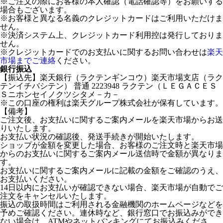
※ご注文の際にお客様の本人確認（電話確認等）をお願いする
場合もございます。
※お客様と異なる名義のクレジットカードはご利用いただけま
せん。
※決済システム上、クレジットカード利用控は発行しておりま
せん。
※クレジットカードでのお支払いに関するお問い合わせは
楽天
市場までご連絡
ください。
銀行振込
【振込先】楽天銀行（ラクテンギンコウ）楽天市場支店（ラク
テンイチバシテン） 普通 2223948 ラクテン（ＬＥＧＡＣＥＳ
Ｓニホンセイノクツシタメ－カ－
※この口座の権利は楽天グループ株式会社が保有しています。
【備考】
ご注文後、お支払いに関するご案内メールを楽天市場からお送
りいたします。
お支払い状況の確認後、発送手続きが開始いたします。
ショップが金額を変更した場合、お客様のご注文時と楽天市場
からのお支払いに関するご案内メール送信時で金額が異なりま
す。
お支払いに関するご案内メールに記載の金額をご確認のうえ、
お支払いください。
14日以内にお支払いが確認できない場合、楽天市場が自動でご
注文をキャンセルいたします。
振込の取扱時間はご利用される金融機関のホームページなどを
予めご確認ください。連休時など、銀行窓口でお振込みができ
ない場合は、ATMやネットバンキングにてお振込みくださ