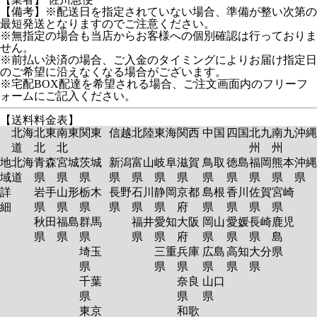
【備考】※配送日を指定されていない場合、準備が整い次第の
最短発送となりますのでご注意ください。
※無指定の場合も当店からお客様への個別確認は行っておりま
せん。
※前払い決済の場合、ご入金のタイミングによりお届け指定日
のご希望に沿えなくなる場合がございます。
※宅配BOX配達を希望される場合、ご注文画面内のフリーフ
ォームにご記入ください。
【送料料金表】
北海
北東
南東
関東
信越
北陸
東海
関西
中国
四国
北九
南九
沖縄
道
北
北
州
州
地
北海
青森
宮城
茨城
新潟
富山
岐阜
滋賀
鳥取
徳島
福岡
熊本
沖縄
域
道
県
県
県
県
県
県
県
県
県
県
県
県
詳
岩手
山形
栃木
長野
石川
静岡
京都
島根
香川
佐賀
宮崎
細
県
県
県
県
県
県
府
県
県
県
県
秋田
福島
群馬
福井
愛知
大阪
岡山
愛媛
長崎
鹿児
県
県
県
県
県
府
県
県
県
島
埼玉
三重
兵庫
広島
高知
大分
県
県
県
県
県
県
県
千葉
奈良
山口
県
県
県
東京
和歌