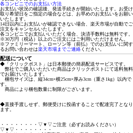
各コンビニでのお支払い方法
お支払い状況の確認後、発送手続きが開始いたします。お受け
取り希望日をご指定の場合などは、お早めのお支払いをお願い
いたします。
14日以内にお支払いが確認できない場合、楽天市場が自動でご
注文をキャンセルいたします。
各コンビニでお支払いいただく場合、決済手数料は無料です。
※30万円（税込）以上のご注文にはご利用いただけません。
※ファミリーマート、ローソン等（前払）でのお支払いに関す
るお問い合わせは
楽天市場までご連絡
ください。
配送について
◆「クリックポスト」は日本郵便の簡易配送サービスです。
弊社でご購入いただいた商品はクリックポストにて送料無料
でお届けいたします。
梱包サイズは、縦34cm×横25cm×厚み3cm（重さ1kg）以内で
す。
商品により梱包数量に制限がございます。
◆直接手渡しせず、郵便受けに投函することで配達完了となり
ます。
・・・・・・・・▽▼▽ご注意（必ずお読みください）
▽▼▽・・・・・・・・