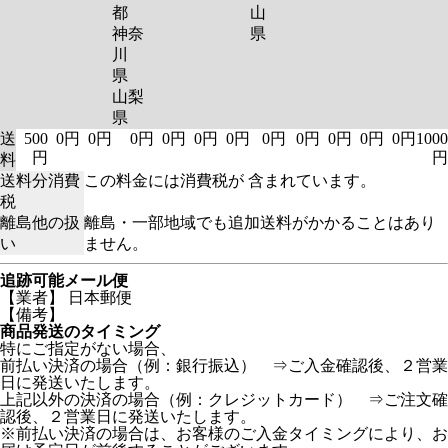
都
山
神奈
県
川
県
山梨
県
送
500
0円
0円
0円
0円
0円
0円
0円
0円
0円
0円
0円
1000
円
円
料
送料分消費
この料金には消費税が 含まれています。
税
離島他の扱
離島・一部地域でも追加送料がかかることはあり
い
ません。
追跡可能メール便
【業者】 日本郵便
【備考】
商品発送のタイミング
特にご指定がない場合、
前払い決済の場合（例：銀行振込） ⇒ご入金確認後、２営業
日に発送いたします。
上記以外の決済の場合（例：クレジットカード） ⇒ご注文確
認後、２営業日に発送いたします。
※前払い決済の場合は、お客様のご入金タイミングにより、お