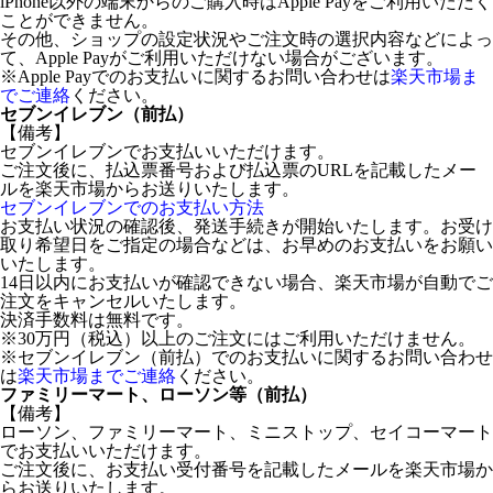
iPhone以外の端末からのご購入時はApple Payをご利用いただく
ことができません。
その他、ショップの設定状況やご注文時の選択内容などによっ
て、Apple Payがご利用いただけない場合がございます。
※Apple Payでのお支払いに関するお問い合わせは
楽天市場ま
でご連絡
ください。
セブンイレブン（前払）
【備考】
セブンイレブンでお支払いいただけます。
ご注文後に、払込票番号および払込票のURLを記載したメー
ルを楽天市場からお送りいたします。
セブンイレブンでのお支払い方法
お支払い状況の確認後、発送手続きが開始いたします。お受け
取り希望日をご指定の場合などは、お早めのお支払いをお願い
いたします。
14日以内にお支払いが確認できない場合、楽天市場が自動でご
注文をキャンセルいたします。
決済手数料は無料です。
※30万円（税込）以上のご注文にはご利用いただけません。
※セブンイレブン（前払）でのお支払いに関するお問い合わせ
は
楽天市場までご連絡
ください。
ファミリーマート、ローソン等（前払）
【備考】
ローソン、ファミリーマート、ミニストップ、セイコーマート
でお支払いいただけます。
ご注文後に、お支払い受付番号を記載したメールを楽天市場か
らお送りいたします。