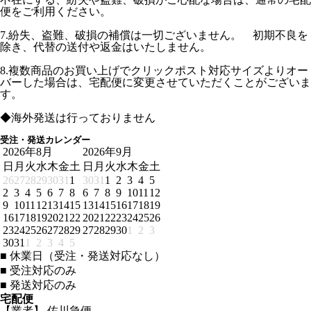
便をご利用ください。
7.紛失、盗難、破損の補償は一切ございません。 初期不良を
除き、代替の送付や返金はいたしません。
8.複数商品のお買い上げでクリックポスト対応サイズよりオー
バーした場合は、宅配便に変更させていただくことがございま
す。
◆海外発送は行っておりません
受注・発送カレンダー
2026年8月
2026年9月
日
月
火
水
木
金
土
日
月
火
水
木
金
土
26
27
28
29
30
31
1
30
31
1
2
3
4
5
2
3
4
5
6
7
8
6
7
8
9
10
11
12
9
10
11
12
13
14
15
13
14
15
16
17
18
19
16
17
18
19
20
21
22
20
21
22
23
24
25
26
23
24
25
26
27
28
29
27
28
29
30
1
2
3
30
31
1
2
3
4
5
■
休業日（受注・発送対応なし）
■
受注対応のみ
■
発送対応のみ
宅配便
【業者】 佐川急便