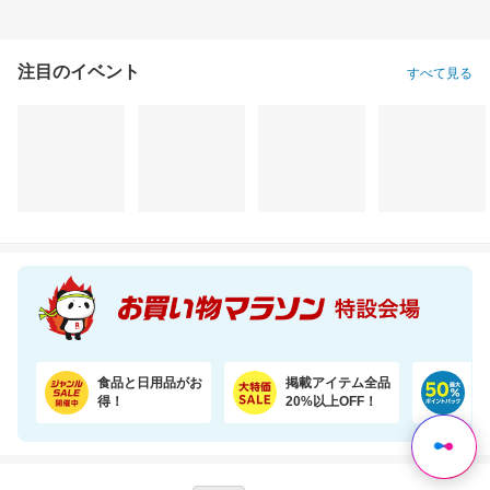
注目のイベント
すべて見る
食品と日用品がお
掲載アイテム全品
日
得！
20%以上OFF！
ポ