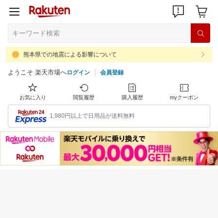
熊本県での地震による影響について
ようこそ 楽天市場へ
ログイン
会員登録
お気に入り
閲覧履歴
購入履歴
myクーポン
1,980円以上で日用品が送料無料